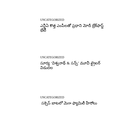
UNCATEGORIZED
ఎన్డీఏ కొత్త ఎంపీలతో ప్రధాని మోదీ బ్రేక్‌ఫాస్ట్
భేటీ
UNCATEGORIZED
సూర్య ‘విశ్వనాథ్ & సన్స్’ మూవీ ట్రైలర్
విడుదల
UNCATEGORIZED
సక్సెస్ బాటలో మెగా ఫ్యామిలీ హీరోలు