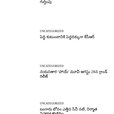
గుర్తింపు
UNCATEGORIZED
పెద్ది కుటుంబానికి పెద్దదిక్కుగా కేసీఆర్
UNCATEGORIZED
నయనతార ‘హాయ్’ మూవీ ఆగస్టు 28న గ్రాండ్
రిలీజ్
UNCATEGORIZED
బంగారు బోనం ఎత్తిన సినీ నటి, నిర్మాత
నిహారిక కొణిదెల