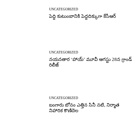
UNCATEGORIZED
పెద్ది కుటుంబానికి పెద్దదిక్కుగా కేసీఆర్
UNCATEGORIZED
నయనతార ‘హాయ్’ మూవీ ఆగస్టు 28న గ్రాండ్
రిలీజ్
UNCATEGORIZED
బంగారు బోనం ఎత్తిన సినీ నటి, నిర్మాత
నిహారిక కొణిదెల