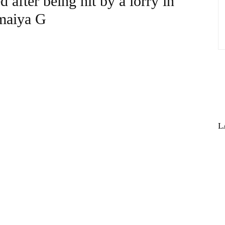
after being hit by a lorry in
amaiya G
L