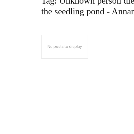
Tag:
Unknown person died 
the seedling pond - Ann
No posts to display