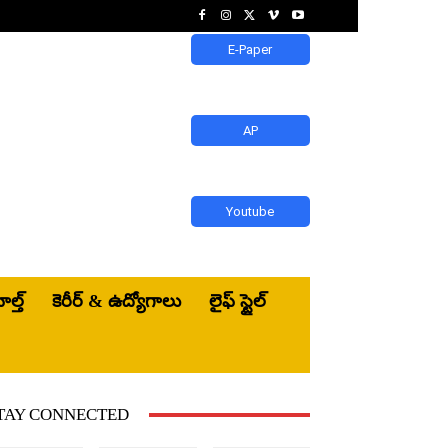
E-Paper
AP
Youtube
ెల్త్‌
కెరీర్ & ఉద్యోగాలు
లైఫ్ స్టైల్
TAY CONNECTED