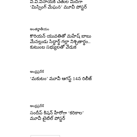
వి.వి.వినాయక్ చేతుల మీదగా
‘మిస్సింగ్ మేఘన’ మూవీ పోస్టర్
అంతర్జాతీయం
కొరియన్ యువతితో మహేష్ బాబు
మేనల్లుడు సిద్ధార్థ్ గల్లా నిశ్చితార్థం..
కుటుంబ సభ్యులతో వేడుక
ఆంధ్రప్రదేశ్
‘మకుటం’ మూవీ ఆగస్ట్ 14న రిలీజ్
ఆంధ్రప్రదేశ్
సందీప్ కిషన్ హీరోగా ‘కరికాల’
మూవీ టైటిల్ పోస్టర్