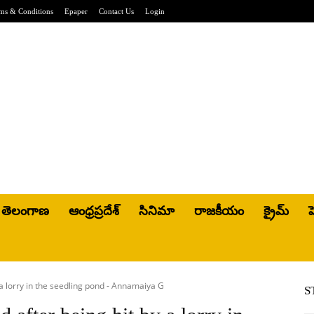
ms & Conditions
Epaper
Contact Us
Login
తెలంగాణ
ఆంధ్రప్రదేశ్
సినిమా
రాజకీయం
క్రైమ్
హ
a lorry in the seedling pond - Annamaiya G
S