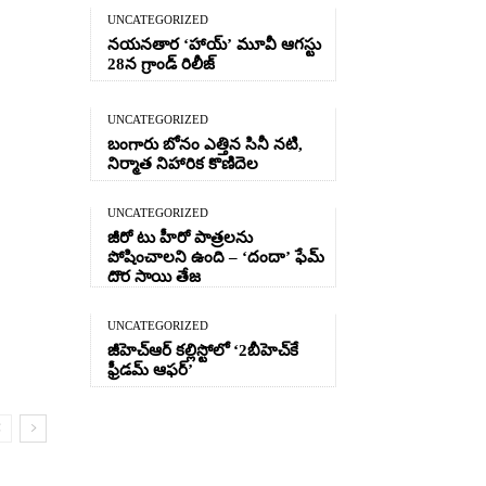
UNCATEGORIZED
నయనతార ‘హాయ్’ మూవీ ఆగస్టు
28న గ్రాండ్ రిలీజ్
UNCATEGORIZED
బంగారు బోనం ఎత్తిన సినీ నటి,
నిర్మాత నిహారిక కొణిదెల
UNCATEGORIZED
జీరో టు హీరో పాత్రలను
పోషించాలని ఉంది – ‘దందా’ ఫేమ్
దొర సాయి తేజ
UNCATEGORIZED
n program for the poor
జీహెచ్ఆర్‌ కల్లిస్టోలో ‘2బీహెచ్‌కే
ఫ్రీడమ్ ఆఫర్’