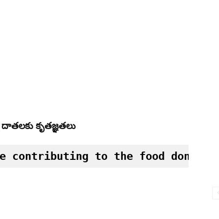
్న దాతలకు కృతజ్ఞతలు
e contributing to the food donatio