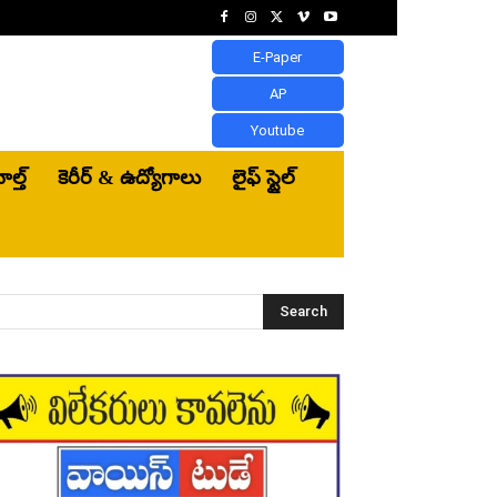
E-Paper
AP
Youtube
ెల్త్‌
కెరీర్ & ఉద్యోగాలు
లైఫ్ స్టైల్
Search