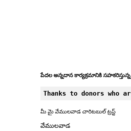
పేదల అన్నదాన కార్యక్రమానికి సహకరిస్తున
Thanks to donors who ar
మీ మై వేములవాడ చారిటబుల్ ట్రస్ట్
వేములవాడ