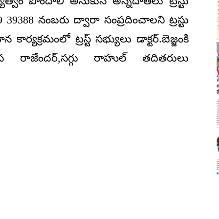
్యత్వం పొందాలి అనుకునే అన్నదాతలు ట్రస్టు
9 39388 నంబరు ద్వారా సంప్రదించాలని ట్రస్టు
ార్యక్రమంలో ట్రస్ట్ సభ్యులు డాక్టర్.బెజ్జంకి
లాస రాజేందర్,సగ్గు రాహుల్ తదితరులు