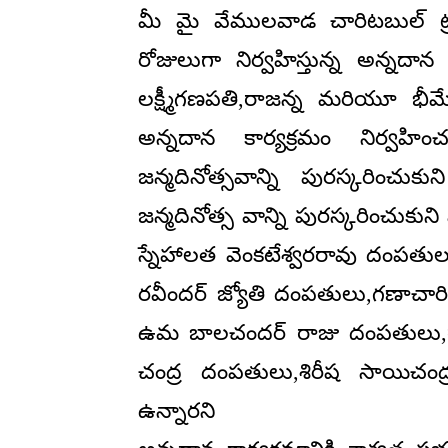
మీ మై వేములవాడ చారిటబుల్ ట్
రోజులుగా నిర్వహిస్తున్న అన్నద
లక్ష్మీగణపతి,రాజన్న మరియూ భీ
అన్నదాన కార్యక్రమం నిర్వహి
జన్మదినోత్సవాన్ని పురస్కరించు
జన్మదినోత్స వాన్ని పురస్కరించుకు
స్నేహాలత వెంకటేశ్వరరావు దంపతు
రవీందర్ జ్యోతి దంపతులు,గణాచా
ఉమ బాలచందర్ రాజు దంపతులు,రామడు
చంద్ర దంపతులు,శిరీష సాయిచంద
ఉన్నారని