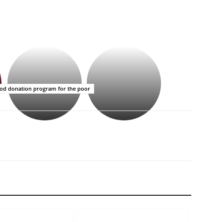
భగవంతుని
కేజీఎఫ్
ప్రసాదం
సినిమాతో
తీర్థం..తులసీదళం
పాన్
లేకుండా
ఇండియా
ood donation program for the poor
అసంపూర్ణం
స్టార్
హీరోయిన్‏గా
శ్రీనిధి
శెట్టి.