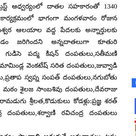
రస్ట్ ఆధ్వర్యంలో దాతల సహకారంతో 1340
ాన కార్యక్రమంలో భాగంగా మంగళవారం రోజున
మేశ్వర ఆలయాల వద్ద పేదలకు అన్నార్తులకు
ంచడం జరిగిందని అన్నదాతలుగా కూతురి
కుని గుడిసె పద్మ కిషన్ దంపతులు,సతీమణి
ని మామిండ్ల వెంకటేష్ సరిత దంపతులు,జువ్వాడి
లు,ప్రతాప స్వప్న సంపత్ దంపతులు,నగుబోతు
రి మఠం శైలజ సాంబశివు దంపతులు,దేవరాజు
గు శ్రీలత,కొడుకులు కోడళ్లు:ప్రజ్ఞ శరత్
్ర దంపతులు,శర్వాణి రవిచంద్ర దంపతులు