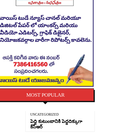
MOST POPULAR
UNCATEGORIZED
పెద్ది కుటుంబానికి పెద్దదిక్కుగా
కేసీఆర్