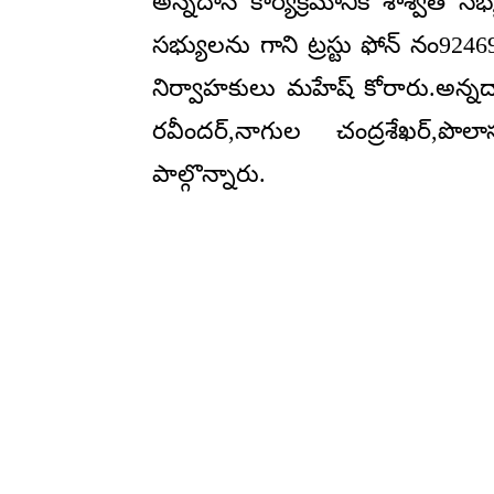
అన్నదాన కార్యక్రమానికి శాశ్వత సభ
సభ్యులను గాని ట్రస్టు ఫోన్ నం9246
నిర్వాహకులు మహేష్ కోరారు.అన్నదాన క
రవీందర్,నాగుల చంద్రశేఖర్,పొ
పాల్గొన్నారు.