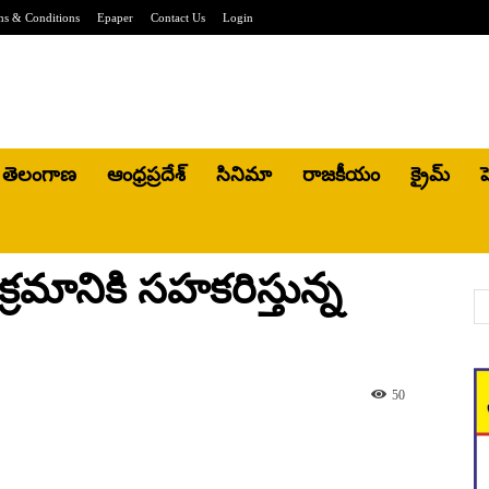
ms & Conditions
Epaper
Contact Us
Login
తెలంగాణ
ఆంధ్రప్రదేశ్
సినిమా
రాజకీయం
క్రైమ్
హ
్రమానికి సహకరిస్తున్న
50