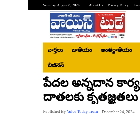
Saturday, August 8, 2026
About Us
Privacy Policy
Ter
వార్తలు
జాతీయం
అంతర్జాతీయం
బిజినెస్‌
పేదల అన్నదాన కార్యక
దాతలకు కృతజ్ఞతలు
Published By
Voice Today Team
December 24, 2024