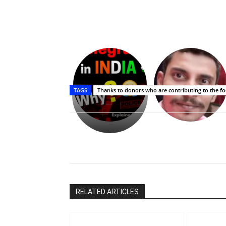
Upasana:
భర్తపై
రివెంజ్
TAGS
Thanks to donors who are contributing to the f
తీర్చుకున్న
ఉపాసన..
పాపం
రామ్
చరణ్
Share
RELATED ARTICLES