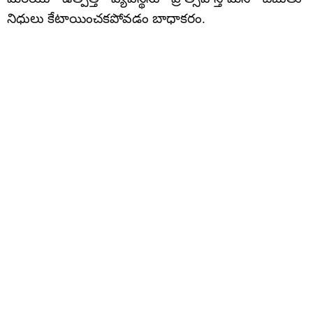
నిధులు కేటాయించకపోవడం బాధాకరం.