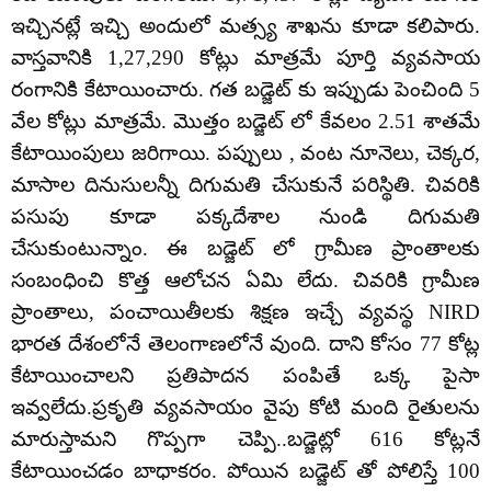
ఇచ్చినట్లే ఇచ్చి అందులో మత్స్య శాఖను కూడా కలిపారు.
వాస్తవానికి 1,27,290 కోట్లు మాత్రమే పూర్తి వ్యవసాయ
రంగానికి కేటాయించారు. గత బడ్జెట్ కు ఇప్పుడు పెంచింది 5
వేల కోట్లు మాత్రమే. మొత్తం బడ్జెట్ లో కేవలం 2.51 శాతమే
కేటాయింపులు జరిగాయి. పప్పులు , వంట నూనెలు, చెక్కర,
మాసాల దినుసులన్నీ దిగుమతి చేసుకునే పరిస్థితి. చివరికి
పసుపు కూడా పక్కదేశాల నుండి దిగుమతి
చేసుకుంటున్నాం. ఈ బడ్జెట్ లో గ్రామీణ ప్రాంతాలకు
సంబంధించి కొత్త ఆలోచన ఏమి లేదు. చివరికి గ్రామీణ
ప్రాంతాలు, పంచాయితీలకు శిక్షణ ఇచ్చే వ్యవస్థ NIRD
భారత దేశంలోనే తెలంగాణలోనే వుంది. దాని కోసం 77 కోట్ల
కేటాయించాలని ప్రతిపాదన పంపితే ఒక్క పైసా
ఇవ్వలేదు.ప్రకృతి వ్యవసాయం వైపు కోటి మంది రైతులను
మారుస్తామని గొప్పగా చెప్పి..బడ్జెట్లో 616 కోట్లనే
కేటాయించడం బాధాకరం. పోయిన బడ్జెట్ తో పోలిస్తే 100