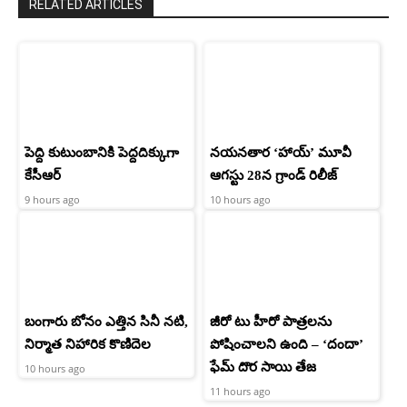
RELATED ARTICLES
పెద్ది కుటుంబానికి పెద్దదిక్కుగా
నయనతార ‘హాయ్’ మూవీ
కేసీఆర్
ఆగస్టు 28న గ్రాండ్ రిలీజ్
9 hours ago
10 hours ago
బంగారు బోనం ఎత్తిన సినీ నటి,
జీరో టు హీరో పాత్రలను
నిర్మాత నిహారిక కొణిదెల
పోషించాలని ఉంది – ‘దందా’
ఫేమ్ దొర సాయి తేజ
10 hours ago
11 hours ago