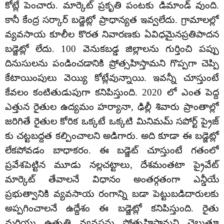
కోట్లే పెంచారు. మార్కెట్ ప్రకృతి పంటకు డిమాండ్ వుంది.
కానీ కేంద్ర సర్కార్ బడ్జెట్లో ప్రాధాన్యత ఇవ్వలేదు. గ్రామాలల్లో
వ్యవసాయ కూలీల కొరత నివారణకు ఏవిధమైనప్రతిపాదన
బడ్జెట్లో లేదు. 100 వెనుకబడ్డ జిల్లాలను గుర్తించి పప్పు
దినుసులను పండించడానికి ప్రోత్సహిస్తామని గొప్పగా చెప్పి
కేటాయింపులు వెయ్యి కోట్లేవున్నాయి. ఇవన్నీ చూస్తుంటే
కేవలం కంటితుడుపుగా కనిపిస్తుంది. 2020 లో ఎంత పెద్ద
ఎత్తున రైతుల ఉద్యమం హర్యానా, ఢిల్లీ శివారు ప్రాంతాల్లో
జరిగితే రైతుల కోరిక ఒక్కటే ఒక్కటి మినిమమ్ సపోర్ట్ ప్రైజ్
కు చట్టబద్దత కల్పించాలని అడిగారు. అది కూడా ఈ బడ్జెట్లో
లేకపోవడం బాధాకరం. ఈ బడ్జెట్ చూస్తుంటే గతంలో
ప్రవేశపెట్టిన మూడు నల్లచట్టాలు, దేశమంతటా ప్రైవేట్
మార్కెట్ తేవాలనే విధానం అంతర్గతంగా ఎన్డీయే
ప్రభుత్వానికి వ్యవసాయ రంగాన్ని బడా పెట్టుబడిదారులకు
అప్పగించాలనే ఉద్దేశం ఈ బడ్జెట్లో కనిపిస్తుంది. రైతు
మరియు ఉత్పత్తి వ్యవస్థను ప్రోత్సహిస్తామని చెబుతూ