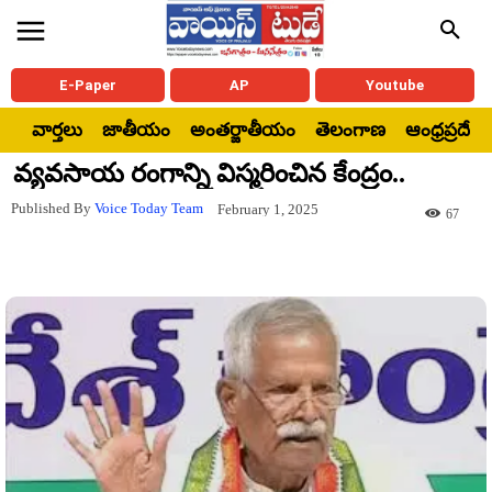
E-Paper
AP
Youtube
వార్తలు
జాతీయం
అంతర్జాతీయం
తెలంగాణ
ఆంధ్రప్రదేశ్
వ్యవసాయ రంగాన్ని విస్మరించిన కేంద్రం..
Published By
Voice Today Team
February 1, 2025
67