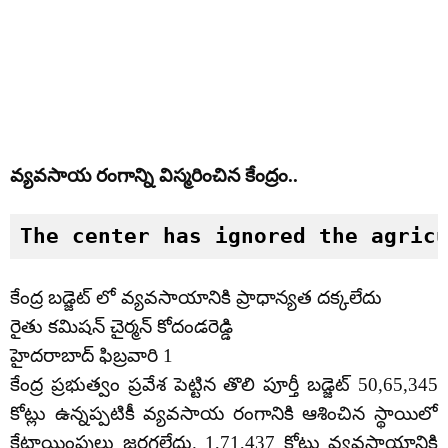
వ్యవసాయ రంగాన్ని విస్మరించిన కేంద్రం..
The center has ignored the agric
కేంద్ర బడ్జెట్ లో వ్యవసాయానికి ప్రాధాన్యత దక్కలేదు
రైతు కమిషన్ చైర్మన్ కోదండరెడ్డి
హైదరాబాద్ ఫిబ్రవారి 1
కేంద్ర ప్రభుత్వం ప్రవేశ పెట్టిన తొలి పూర్తీ బడ్జెట్ 50,65,345
కోట్లు ఉన్నప్పటికీ వ్యవసాయ రంగానికి ఆశించిన స్థాయిలో
కేటాయింపులు జరగలేదు. 1,71,437 కోట్లు వ్యవసాయానికి