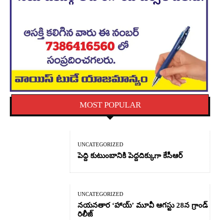
MOST POPULAR
UNCATEGORIZED
పెద్ది కుటుంబానికి పెద్దదిక్కుగా కేసీఆర్
UNCATEGORIZED
నయనతార ‘హాయ్’ మూవీ ఆగస్టు 28న గ్రాండ్
రిలీజ్