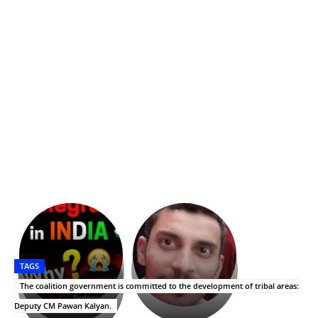
భగవంతుని
కేజీఎఫ్
ప్రసాదం
Upasana:
సినిమాతో
తీర్థం..తులసీదళం
భర్తపై
పాన్
TAGS
లేకుండా
రివెంజ్
ఇండియా
అసంపూర్ణం
తీర్చుకున్న
స్టార్
The coalition government is committed to the development of tribal areas:
ఉపాసన..
హీరోయిన్‏గా
Deputy CM Pawan Kalyan.
పాపం
శ్రీనిధి