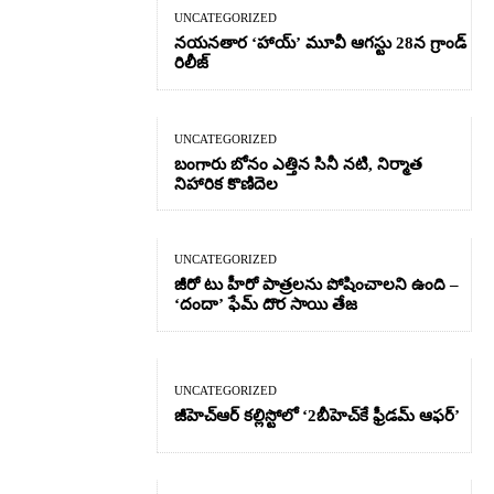
UNCATEGORIZED
నయనతార ‘హాయ్’ మూవీ ఆగస్టు 28న గ్రాండ్
రిలీజ్
UNCATEGORIZED
బంగారు బోనం ఎత్తిన సినీ నటి, నిర్మాత
నిహారిక కొణిదెల
UNCATEGORIZED
జీరో టు హీరో పాత్రలను పోషించాలని ఉంది –
‘దందా’ ఫేమ్ దొర సాయి తేజ
UNCATEGORIZED
జీహెచ్ఆర్‌ కల్లిస్టోలో ‘2బీహెచ్‌కే ఫ్రీడమ్ ఆఫర్’