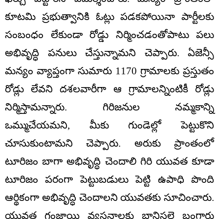
కూటమి ప్రభుత్వానికి ఓట్లు పడకపోయినా పార్టీలకు
సంబంధం లేకుండా రోడ్డు నిర్మించడంతోపాటు పలు
అభివృద్ధి పనులు చేస్తున్నామని చెప్పారు. ఏజెన్సీ
మన్యం వ్యాప్తంగా సుమారు 1170 గ్రామాలకు ప్రస్తుతం
రోడ్లు లేవని దశలవారీగా ఆ గ్రామాలన్నింటికీ రోడ్లు
నిర్మిస్తామన్నారు. గిరిజనుల నమ్మకాన్ని
ఒమ్ముచేయమని, మీకు గుండెల్లో పెట్టుకొని
చూసుకుంటామని చెప్పారు. అరుకు ప్రాంతంలో
టూరిజం బాగా అభివృద్ధి చెందాలి గిరి యువత కూడా
టూరిజం పరంగా పెట్టుబడులు పెట్టి ఉపాధి పొంది
ఆర్థికంగా అభివృద్ధి చెందాలని యువతకు సూచించారు.
యువత గంజాయి వ్యసనాలకు బానిసలై బంగారు