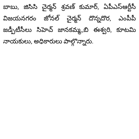
బాబు, జిసిసి చైర్మన్ శ్రవణ్ కుమార్, ఏపీఎస్ఆర్టీసీ
విజయనగరం జోనల్ చైర్మన్ దొన్నదొర, ఎంపీపీ
జడ్పీటీసీలు సిహెచ్ జానకమ్మ,,బి ఈశ్వరి, కూటమి
నాయకులు, అధికారులు పాల్గొన్నారు.