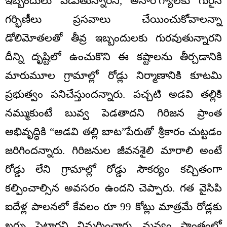
ఇబ్బందులు పడుతున్నారని, అనారోగ్యాలకు గురైన
గర్భిణీలు ప్రసవాలు చేయించుకోవాలన్నా
డోలిమోతలతో తీవ్ర ఇబ్బందులకు గురవుతున్నారని
దీన్ని దృష్టిలో ఉంచుకొని ఈ కష్టాలను తీర్చడానికి
మారుమూల గ్రామాల్లో రోడ్లు నిర్మాణానికి కూటమి
ప్రభుత్వం పనిచేస్తుందన్నారు. పచ్చటి అడవి తల్లికి
నమ్ముకుంటే బువ్వ పెడతాదని గిరిజన ప్రాంత
అభివృద్ధికి “అడవి తల్లి బాట”పేరుతో శ్రీకారం చుట్టడం
జరిగిందన్నారు. గిరిజనుల జీవనశైలి మారాలి అంటే
రోడ్డు లేని గ్రామాల్లో రోడ్డు సౌకర్యం కచ్చితంగా
కల్పించాల్సిన అవసరం ఉందని చెప్పారు. గత వైసిపి
ఐదేళ్ల పాలనలో కేవలం రూ 99 కోట్లు మాత్రమే రోడ్లకు
ఖర్చు పెట్టారని విమర్శించారు. మన్యం ప్రాంతంలో