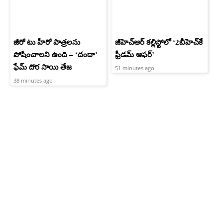
జీరో టు హీరో పాత్రలను
జీహెచ్ఆర్‌ కల్లిస్టోలో ‘2బీహెచ్‌కే
పోషించాలని ఉంది – ‘దందా’
ఫ్రీడమ్ ఆఫర్’
ఫేమ్ దొర సాయి తేజ
51 minutes ago
38 minutes ago