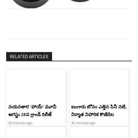
రామ్
శెట్టి.
చరణ్
RELATED ARTICLES
నయనతార ‘హాయ్’ మూవీ
బంగారు బోనం ఎత్తిన సినీ నటి,
ఆగస్టు 28న గ్రాండ్ రిలీజ్
నిర్మాత నిహారిక కొణిదెల
20 minutes ago
35 minutes ago