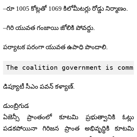
–రూ 1005 కోట్లతో 1069 కిలోమీటర్లు రోడ్డు నిర్మాణం.
–గిరి యువత గంజాయి జోలికి పోవద్దు.
పర్యాటక పరంగా యువత ఉపాధి పొందాలి.
The coalition government is comm
డిప్యూటీ సీఎం పవన్ కళ్యాణ్.
డుంబ్రిగుడ
ఏజెన్సీ ప్రాంతంలో కూటమి ప్రభుత్వానికి ఓట్లు
పడకపోయినా గిరిజన ప్రాంత అభివృద్ధికి కూటమి