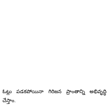
ఓట్లు పడకపోయినా గిరిజన ప్రాంతాన్ని అభివృద్ధి
చేస్తాం.