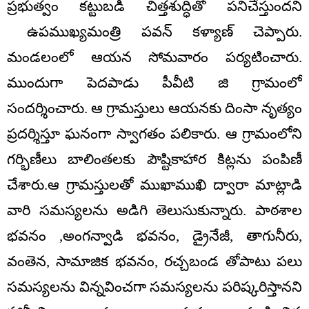
ప్రభుత్వం కట్టుబడి చిత్తశుద్ధితో పనిచేస్తుందని
ఉపముఖ్యమంత్రి పవన్ కళ్యాణ్ చెప్పారు.
మండలంలో ఆయన సోమవారం పర్యటించారు.
ముందుగా పెదపాడు పీవీటి జి గ్రామంలో
సందర్శించారు. ఆ గ్రామస్తులు ఆయనకు దింసా నృత్యం
ప్రదర్శిస్తూ ఘనంగా స్వాగతం పలికారు. ఆ గ్రామంలోని
గర్భిణీలు బాలింతలకు పౌష్టికాహార కిట్లను పంపిణీ
చేశారు.ఆ గ్రామస్తులతో ముఖాముఖి ద్వారా మాట్లాడి
వారి సమస్యలను అడిగి తెలుసుకున్నారు. పాఠశాల
భవనం ,అంగన్వాడి భవనం, డ్రైనేజీ, తాగునీరు,
వంతెన, సామాజిక భవనం, రచ్చబండ తోపాటు పలు
సమస్యలను విన్నవించగా సమస్యలను పరిష్కరిస్తానని