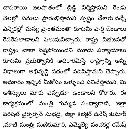
చాపరాయి జలపాతంలో బ్రిడ్జి నిర్మిస్తామని రెండు
నెలల్లో పనులు ప్రారంభిస్తామని స్పష్టం చేశారు.వచ్చే
ఎన్నికల్లో మన్య ప్రాంతమంతా కూటమి పార్టీ జెండాలు
రెపరెపలాడాలని పిలుపునిచ్చారు. రాష్ట్ర విభజనతో
రాష్ట్రం చాలా నష్టపోయిందని మూడు పర్యాయాలు
కూటమి ప్రభుత్వానికి అధికారమిస్తే రాష్ట్రాన్ని అన్ని
విధాలుగా అభివృద్ధి పథంలో నడిపిస్తామని చెప్పారు.
అధికారం ఇచ్చిన మీకోసం ఒళ్ళుంచి పనిచేస్తామని, మీ
ఆశీస్సులు మాకు ఎప్పుడూ ఉండాలని కోరారు. ఈ
కార్యక్రమంలో మంత్రి గుమ్మడి సంధ్యారాణి, జిల్లా
పరిషత్ చైర్పర్సన్ సుభద్ర, జిల్లా కలెక్టర్ దినేష్ కుమార్
,మాజీ మంత్రి మణికుమారి, ఎమ్మెల్యే పంచకర్ల రమేష్