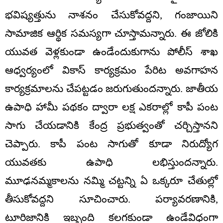
భవిష్యత్తును నాశనం చేసుకోవద్దని, గంజాయిని
సామాజిక ఆర్థిక సమస్యగా చూస్తామన్నారు. ఈ జోలికి
యువత వెళ్లకుండా ఉండేందుకుగాను పోలీస్ శాఖ
ఆధ్వర్యంలో వికాస్ కార్యక్రమం పేరిట అవగాహన
కార్యక్రమాలను చేపట్టడం జరుగుతుందన్నారు. జాతీయ
ఉపాధి హామీ పథకం ద్వారా లక్ష ఎకరాల్లో కాపీ పంట
సాగు చేయడానికి కేంద్ర ప్రభుత్వంతో చర్చిస్తానని
చెప్పారు. కాపీ పంట సాగుతో కూడా నిరుద్యోగ
యువతకు ఉపాధి లభిస్తుందన్నారు.
మూఢనమ్మకాలను నమ్మి చట్టన్ని ఏ ఒక్కరూ చేతుల్లో
తీసుకోవద్దని సూచించారు. పర్యావరణానికి,
టూరిజానికి ఇబ్బంది కలగకుండా ఉండేవిధంగా