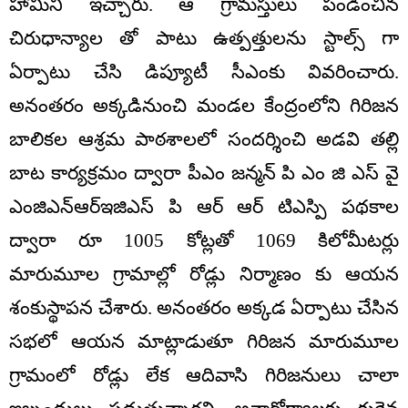
హామీని ఇచ్చారు. ఆ గ్రామస్తులు పండించిన
చిరుధాన్యాల తో పాటు ఉత్పత్తులను స్టాల్స్ గా
ఏర్పాటు చేసి డిప్యూటీ సీఎంకు వివరించారు.
అనంతరం అక్కడినుంచి మండల కేంద్రంలోని గిరిజన
బాలికల ఆశ్రమ పాఠశాలలో సందర్శించి అడవి తల్లి
బాట కార్యక్రమం ద్వారా పీఎం జన్మన్ పి ఎం జి ఎస్ వై
ఎంజిఎన్ఆర్ఇజిఎస్ పి ఆర్ ఆర్ టిఎస్పి పథకాల
ద్వారా రూ 1005 కోట్లతో 1069 కిలోమీటర్లు
మారుమూల గ్రామాల్లో రోడ్లు నిర్మాణం కు ఆయన
శంకుస్థాపన చేశారు. అనంతరం అక్కడ ఏర్పాటు చేసిన
సభలో ఆయన మాట్లాడుతూ గిరిజన మారుమూల
గ్రామంలో రోడ్లు లేక ఆదివాసి గిరిజనులు చాలా