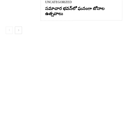
UNCATEGORIZED
సమాచార భవన్‌లో ఘనంగా బోనాల
ఉత్సవాలు