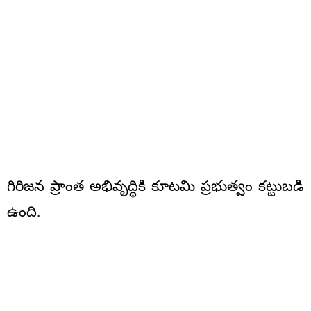
గిరిజన ప్రాంత అభివృద్ధికి కూటమి ప్రభుత్వం కట్టుబడి
ఉంది.