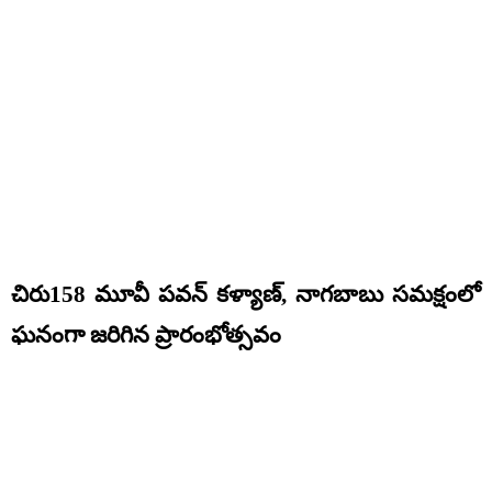
చిరు158 మూవీ పవన్ కళ్యాణ్, నాగబాబు సమక్షంలో
ఘనంగా జరిగిన ప్రారంభోత్సవం