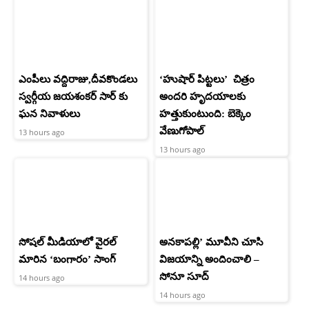
ఎంపీలు వద్దిరాజు,దీవకొండలు
‘హుషార్‌ పిట్టలు’ చిత్రం
స్వర్గీయ జయశంకర్ సార్ కు
అందరి హృదయాలకు
ఘన నివాళులు
హత్తుకుంటుంది: బెక్కెం
వేణుగోపాల్‌
13 hours ago
13 hours ago
సోషల్ మీడియాలో వైరల్
అనకాపల్లి’ మూవీని చూసి
మారిన ‘బంగారం’ సాంగ్
విజయాన్ని అందించాలి –
సోనూ సూద్
14 hours ago
14 hours ago