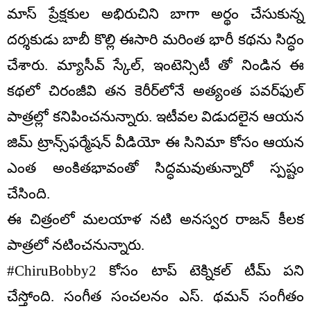
మాస్ ప్రేక్షకుల అభిరుచిని బాగా అర్థం చేసుకున్న
దర్శకుడు బాబీ కొల్లి ఈసారి మరింత భారీ కథను సిద్ధం
చేశారు. మ్యాసీవ్ స్కేల్, ఇంటెన్సిటీ తో నిండిన ఈ
కథలో చిరంజీవి తన కెరీర్‌లోనే అత్యంత పవర్‌ఫుల్
పాత్రల్లో కనిపించనున్నారు. ఇటీవల విడుదలైన ఆయన
జిమ్ ట్రాన్స్‌ఫర్మేషన్ వీడియో ఈ సినిమా కోసం ఆయన
ఎంత అంకితభావంతో సిద్ధమవుతున్నారో స్పష్టం
చేసింది.
ఈ చిత్రంలో మలయాళ నటి అనస్వర రాజన్ కీలక
పాత్రలో నటించనున్నారు.
#ChiruBobby2 కోసం టాప్ టెక్నికల్ టీమ్ పని
చేస్తోంది. సంగీత సంచలనం ఎస్. థమన్ సంగీతం