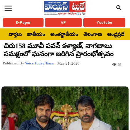
E-Paper
AP
Youtube
వార్తలు
జాతీయం
అంతర్జాతీయం
తెలంగాణ
ఆంధ్రప్రదేశ్
చిరు158 మూవీ పవన్ కళ్యాణ్, నాగబాబు
సమక్షంలో ఘనంగా జరిగిన ప్రారంభోత్సవం
Published By
Voice Today Team
May 21, 2026
62