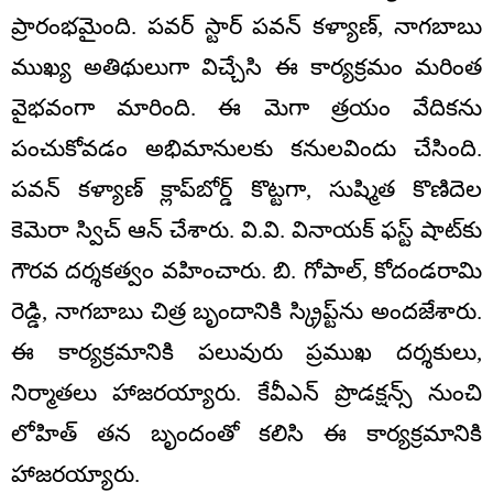
ప్రారంభమైంది. పవర్ స్టార్ పవన్ కళ్యాణ్, నాగబాబు
ముఖ్య అతిథులుగా విచ్చేసి ఈ కార్యక్రమం మరింత
వైభవంగా మారింది. ఈ మెగా త్రయం వేదికను
పంచుకోవడం అభిమానులకు కనులవిందు చేసింది.
పవన్ కళ్యాణ్ క్లాప్‌బోర్డ్ కొట్టగా, సుష్మిత కొణిదెల
కెమెరా స్విచ్ ఆన్ చేశారు. వి.వి. వినాయక్ ఫస్ట్ షాట్‌కు
గౌరవ దర్శకత్వం వహించారు. బి. గోపాల్, కోదండరామి
రెడ్డి, నాగబాబు చిత్ర బృందానికి స్క్రిప్ట్‌ను అందజేశారు.
ఈ కార్యక్రమానికి పలువురు ప్రముఖ దర్శకులు,
నిర్మాతలు హాజరయ్యారు. కేవీఎన్ ప్రొడక్షన్స్ నుంచి
లోహిత్ తన బృందంతో కలిసి ఈ కార్యక్రమానికి
హాజరయ్యారు.