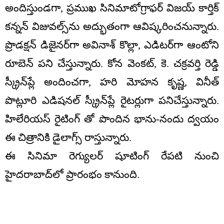
అందిస్తుండగా, ప్రముఖ సినిమాటోగ్రాఫర్ విజయ్ కార్తిక్
కన్నన్ విజువల్స్‌ను అద్భుతంగా ఆవిష్కరించనున్నారు.
ప్రొడక్షన్ డిజైనర్‌గా అవినాశ్ కొల్లా, ఎడిటర్‌గా ఆంటోని
రూబెన్ పని చేస్తున్నారు. కోన వెంకట్, కె. చక్రవర్తి రెడ్డి
స్క్రీన్‌ప్లే అందించగా, హరి మోహన కృష్ణ, వినీత్
పొట్లూరి ఎడిషనల్ స్క్రీన్‌ప్లే రైటర్లుగా పనిచేస్తున్నారు.
హిలేరియస్ రైటింగ్ తో పొందిన భాను-నందు ద్వయం
ఈ చిత్రానికి డైలాగ్స్ రాస్తున్నారు.
ఈ సినిమా రెగ్యులర్ షూటింగ్ రేపటి నుంచి
హైదరాబాద్‌లో ప్రారంభం కానుంది.