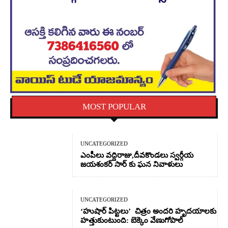
MOST POPULAR
UNCATEGORIZED
ఎంపీలు వద్దిరాజు,దీవకొండలు స్వర్గీయ
జయశంకర్ సార్ కు ఘన నివాళులు
UNCATEGORIZED
‘హుషార్‌ పిట్టలు’ చిత్రం అందరి హృదయాలకు
హత్తుకుంటుంది: బెక్కెం వేణుగోపాల్‌