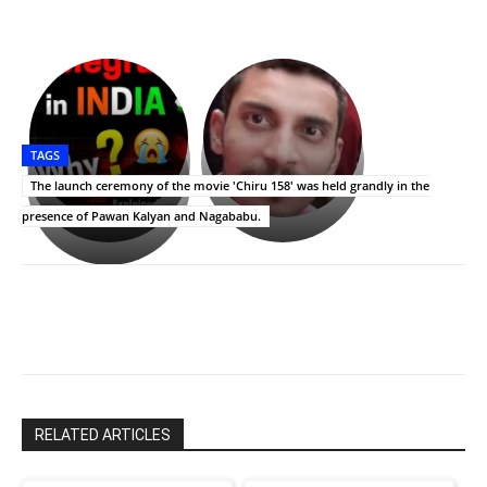
భగవంతుని
కేజీఎఫ్
ప్రసాదం
Upasana:
సినిమాతో
తీర్థం..తులసీదళం
భర్తపై
పాన్
TAGS
లేకుండా
రివెంజ్
ఇండియా
అసంపూర్ణం
తీర్చుకున్న
స్టార్
The launch ceremony of the movie 'Chiru 158' was held grandly in the
ఉపాసన..
హీరోయిన్‏గా
presence of Pawan Kalyan and Nagababu.
పాపం
శ్రీనిధి
రామ్
శెట్టి.
చరణ్
RELATED ARTICLES