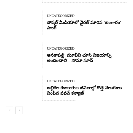
UNCATEGORIZED
సోషల్ మీడియాలో వైరల్ మారిన ‘బంగారం’
సాంగ్
UNCATEGORIZED
అనకాపల్లి’ మూవీని చూసి విజయాన్ని
అందించాలి – సోనూ సూద్
UNCATEGORIZED
అల్లికల కళాకారుల జీవితాల్లో కొత్త వెలుగులు
నింపిన పవన్ కళ్యాణ్