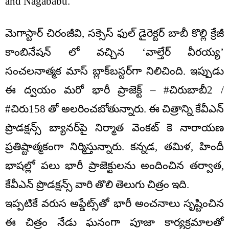
and Nagababu.
మెగాస్టార్ చిరంజీవి, సక్సెస్ ఫుల్ డైరెక్టర్ బాబీ కొల్లి క్రేజీ
కాంబినేషన్ లో వచ్చిన ‘వాల్తేర్ వీరయ్య’
సంచలనాత్మక మాస్ బ్లాక్‌బస్టర్‌గా నిలిచింది. ఇప్పుడు
ఈ ద్వయం మరో భారీ ప్రాజెక్ట్‌ – #చిరుబాబీ2 /
#చిరు158 తో అలరించబోతున్నారు. ఈ చిత్రాన్ని కేవీఎన్
ప్రొడక్షన్స్ బ్యానర్‌పై నిర్మాత వెంకట్ కె నారాయణ
ప్రతిష్టాత్మకంగా నిర్మిస్తున్నారు. కన్నడ, తమిళ, హిందీ
భాషల్లో పలు భారీ ప్రాజెక్టులను అందించిన తర్వాత,
కేవీఎన్ ప్రొడక్షన్స్ వారి తొలి తెలుగు చిత్రం ఇది.
ఇప్పటికే వరుస అప్డేట్స్‌తో భారీ అంచనాలు సృష్టించిన
ఈ చిత్రం నేడు ఘనంగా పూజా కార్యక్రమాలతో