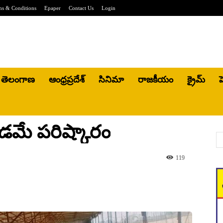
ms & Conditions
Epaper
Contact Us
Login
తెలంగాణ
ఆంధ్రప్రదేశ్
సినిమా
రాజకీయం
క్రైమ్
హ
పడమే పరిష్కారం
119