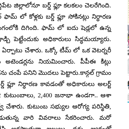
ిద్ధిపేట జిల్లాలోనూ బర్డ్ ఫ్లూ కలకలం చెలరేగింది.
మ్ లో కోళ్లకు బర్డ్ ఫ్లూ సోకినట్లు నిర్ధారణ
రంగంలోకి దిగింది. ఫామ్ లో ఐదు షెడ్లలో ఉన్న
డ్చి పెట్టేందుకు అధికారులు సిద్ధమయ్యారు.
ు ఏర్పాటు చేశారు. ఒక్కో టీమ్ లో ఒక వెటర్నరీ
్దరు అటెండర్లను నియమించారు. పీపీఈ కిట్లు
ళ్లను చంపే పనిని మొదలు పెట్టారు.కాన్గల్ గ్రామం
బర్డ్ ఫ్లూ నిర్ధారణ కావడంతో అధికారులు అలర్ట్
12 కుటుంబాలు, 2,400 జనాభా ఉండగా.. ఆశా
వే చేశారు. కుటుంబ సభ్యుల ఆరోగ్య పరిస్థితి,
ుతున్న వారి వివరాలు సేకరించారు. మరో
తిచేసి అకస్మాత్తుగా జలుబు, దగ్గు, జ్వరంతో