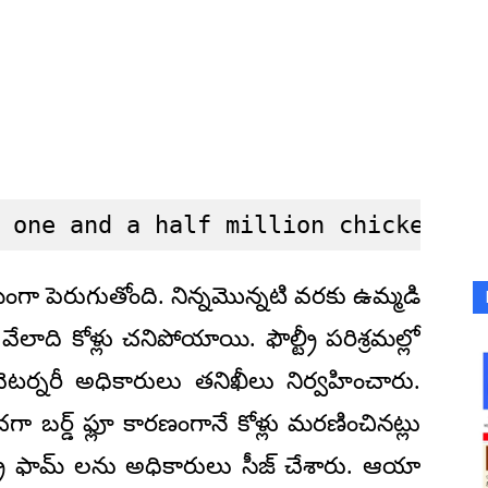
 one and a half million chickens.
క్రమంగా పెరుగుతోంది. నిన్నమొన్నటి వరకు ఉమ్మడి
ో వేలాది కోళ్లు చనిపోయాయి. ఫౌల్ట్రీ పరిశ్రమల్లో
వెటర్నరీ అధికారులు తనిఖీలు నిర్వహించారు.
చగా బర్డ్ ఫ్లూ కారణంగానే కోళ్లు మరణించినట్లు
ట్రీ ఫామ్ లను అధికారులు సీజ్ చేశారు. ఆయా