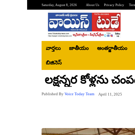
Saturday, August 8, 2026
About Us
Privacy Policy
Ter
వార్తలు
జాతీయం
అంతర్జాతీయం
బిజినెస్‌
లక్షన్నర కోళ్లను చం
Published By
Voice Today Team
April 11, 2025