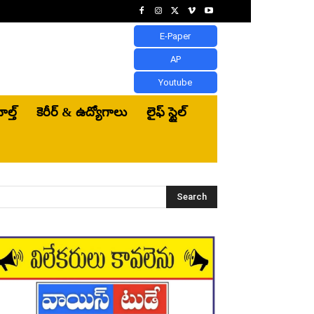
E-Paper
AP
Youtube
ెల్త్‌
కెరీర్ & ఉద్యోగాలు
లైఫ్ స్టైల్
Search