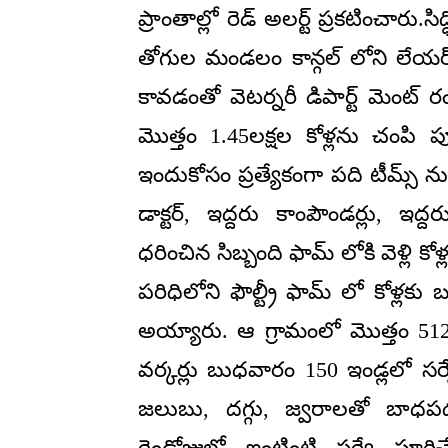
ప్రాంతాల్లో రెడ్ అలర్ట్ ప్రకటించారు.స
తోగుల మండలం కాన్గల్ లోని లేయర్ ఫా
కావడంతో వెటర్నరీ డిపార్ట్ మెంట్ 
మొత్తం 1.45లక్షల కోళ్లను చంపి పూ
ఇందుకోసం ప్రత్యేకంగా పది టీమ్స్ న
డాక్టర్, ఇద్దరు కాంపౌండర్లు, ఇద
ధరించిన సిబ్బంది ఫామ్ లోకి వెళ్లి కో
పరిధిలోని ఫౌల్ట్రీ ఫామ్ లో కోళ్లకు 
అయ్యారు. ఆ గ్రామంలో మొత్తం 5
వర్కర్లు బుధవారం 150 ఇండ్లలో సర్
జలుబు, దగ్గు, జ్వరాలతో బాధపడ
రెండ్రోజుల్లో ఇంటింటి సర్వే పూర్