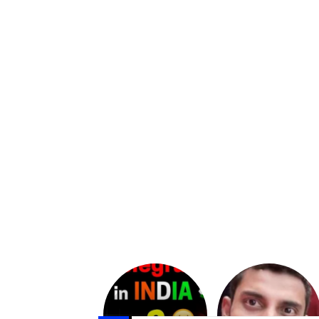
Upasana:
భర్తపై
రివెంజ్