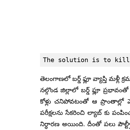
The solution is to kill
తెలంగాణలో బర్డ్ ఫ్లూ వ్యాప్తి మళ్లీ 
నల్గొండ జిల్లాలో బర్డ్ ఫ్లూ ప్రభావంత
కోళ్లు చనిపోవటంతో ఆ ప్రాంతాల్లో 
పరీక్షలను సేకరించి ల్యాబ్ కు పంపిం
నిర్ధారణ అయింది. దీంతో పలు పౌల్