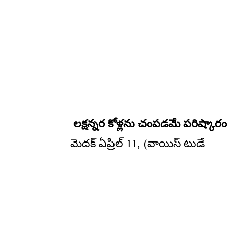
లక్షన్నర కోళ్లను చంపడమే పరిష్కారం
మెదక్ ఏప్రిల్ 11, (వాయిస్ టుడే