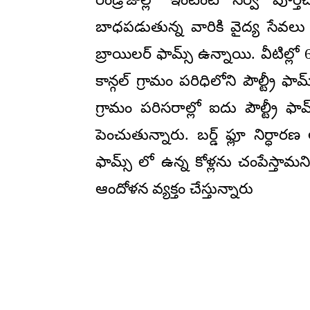
బాధపడుతున్న వారికి వైద్య సేవలు 
బ్రాయిలర్ ఫామ్స్ ఉన్నాయి. వీటిల్లో 
కాన్గల్ గ్రామం పరిధిలోని పౌల్ట్రీ 
గ్రామం పరిసరాల్లో ఐదు పౌల్ట్రీ ఫ
పెంచుతున్నారు. బర్డ్ ఫ్లూ నిర్ధ
ఫామ్స్ లో ఉన్న కోళ్లను చంపేస్తామన
ఆందోళన వ్యక్తం చేస్తున్నారు