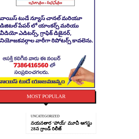
MOST POPULAR
UNCATEGORIZED
నయనతార ‘హాయ్’ మూవీ ఆగస్టు
28న గ్రాండ్ రిలీజ్