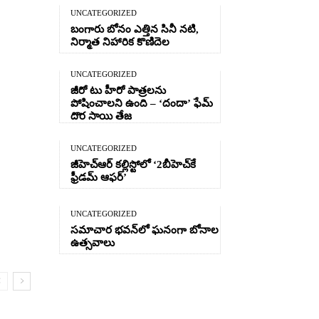
UNCATEGORIZED
బంగారు బోనం ఎత్తిన సినీ నటి,
నిర్మాత నిహారిక కొణిదెల
UNCATEGORIZED
జీరో టు హీరో పాత్రలను
పోషించాలని ఉంది – ‘దందా’ ఫేమ్
దొర సాయి తేజ
UNCATEGORIZED
జీహెచ్ఆర్‌ కల్లిస్టోలో ‘2బీహెచ్‌కే
ఫ్రీడమ్ ఆఫర్’
UNCATEGORIZED
సమాచార భవన్‌లో ఘనంగా బోనాల
ఉత్సవాలు