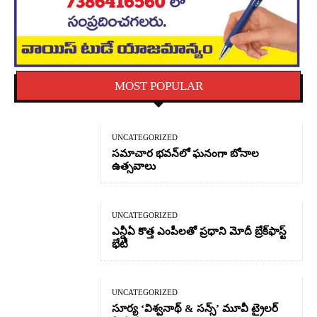
MOST POPULAR
UNCATEGORIZED
సమాచార భవన్‌లో ఘనంగా బోనాల
ఉత్సవాలు
UNCATEGORIZED
ఎన్డీఏ కొత్త ఎంపీలతో ప్రధాని మోదీ బ్రేక్‌ఫాస్ట్
భేటీ
UNCATEGORIZED
సూర్య ‘విశ్వనాథ్ & సన్స్’ మూవీ ట్రైలర్