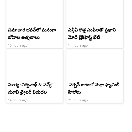
సమాచార భవన్‌లో ఘనంగా
ఎన్డీఏ కొత్త ఎంపీలతో ప్రధాని
బోనాల ఉత్సవాలు
మోదీ బ్రేక్‌ఫాస్ట్ భేటీ
13 hours ago
14 hours ago
సూర్య ‘విశ్వనాథ్ & సన్స్’
సక్సెస్ బాటలో మెగా ఫ్యామిలీ
మూవీ ట్రైలర్ విడుదల
హీరోలు
14 hours ago
21 hours ago