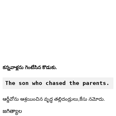
కన్నవాళ్లను గెంటేసిన కొడుకు.
The son who chased the parents.
ఆర్డీవోను ఆశ్రయించిన వృద్ధ తల్లిదండ్రులు,కేసు నమోదు.
జగిత్యాల