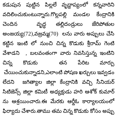
కడుపున పుట్టిన పిల్లలే వృద్దాప్యంలో కన్నవారిని
వదిలించుకుంటున్నారు.గొల్లపల్లి మండల కేంద్రానికి
చెందిన వృద్ధ తల్లిదండ్రులు జేరిపోతుల
అంజయ్య(72),వజ్రమ్మ(70) లను వారు అప్పులు చేసి
కట్టిన ఇంటి లో నుంచి చిన్న కొడుకు శ్రీరామ్ గెంటి
వేశాడని , బలవంతంగా వారు నివసిస్తున్న ఇంటిని
చిన్న కొడుకు తన పేరిట మార్పు
చేయించుకున్నాడని,ఎలాంటి పోషణ ఖర్చులు ఇవ్వడం
లేదని జగిత్యాల జిల్లా కేంద్రానికి వచ్చి సీనియర్
సిటిజెన్స్ జిల్లా కమిటీ అధ్యక్షుడు హరి ఆశోక్ కుమార్
ను ఆశ్రయించారు.ఈ మేరకు ఆర్డీఓ కార్యాలయంలో
ఫిర్యాదు చేశారు.తాము తమ చిన్న కొడుకు కోసం అప్పు