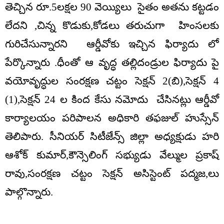
తెచ్చిన రూ.5లక్షల 90 వెయ్యిలు సైతం అతను కట్టడం
లేదని ,చిన్న కొడుకు,కోడలు తరుచుగా హింసలకు
గురిచేసున్నారని ఆర్డీవోకు ఇచ్చిన ఫిర్యాదు లో
పేర్కొన్నారు .ధీంతో ఆ వృద్ధ తల్లిదండ్రుల ఫిర్యాదు పై
వయోవృద్ధుల సంరక్షణ చట్టం సెక్షన్ 2(బి),సెక్షన్ 4
(1),సెక్షన్ 24 ల కింద కేసు నమోదు చేసినట్లు ఆర్డీవో
కార్యాలయం పరిపాలన అధికారి తఫజుల్ హుస్సేన్
తెలిపారు. సీనియర్ సిటీజేన్స్ జిల్లా అధ్యక్షుడు హరి
ఆశోక్ కుమార్,కౌన్సెలింగ్ సభ్యుడు వేల్ముల ప్రకాష్
రావు,సంరక్షణ చట్టం సెక్షన్ అసిస్టెంట్ పద్మజ,లు
పాల్గొన్నారు.