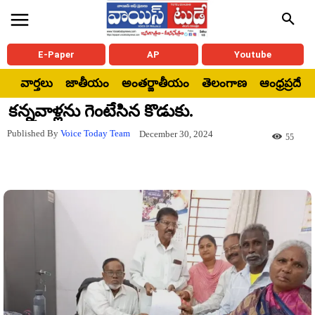
E-Paper
AP
Youtube
వార్తలు
జాతీయం
అంతర్జాతీయం
తెలంగాణ
ఆంధ్రప్రదేశ్
కన్నవాళ్లను గెంటేసిన కొడుకు.
Published By
Voice Today Team
December 30, 2024
55