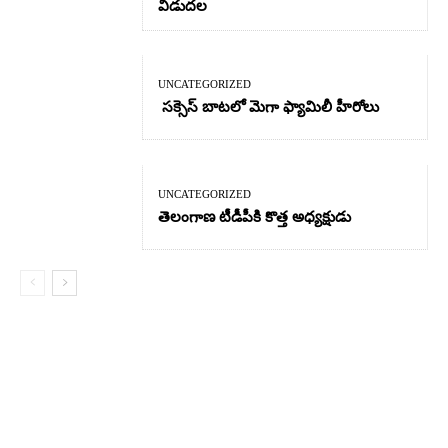
విడుదల
UNCATEGORIZED
సక్సెస్ బాటలో మెగా ఫ్యామిలీ హీరోలు
UNCATEGORIZED
తెలంగాణ టీడీపీకి కొత్త అధ్యక్షుడు