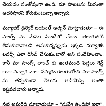
చేయడం సంతోషంగా ఉంది. మా పాటలను మీరంతా
ఆదరిస్తారని కోరుకుంటున్నా అన్నారు.
మ్యూజిక్ డైరెక్టర్ జయంత్ ఆర్యన్ మాట్లాడుతూ – ఈ
సాంగ్స్ ను మేము హిందీలో చేశాం. తెలుగులోకి
తీసుకురావాలని అనుకున్నప్పుడు ఇక్కడ మ్యూజిక్
లవర్స్ ఎలా రిసీవ్ చేసుకుంటారో అని సందేహించాం.
కానీ మా సాంగ్స్ లాంఛ్ కు ఇంతమంది పెద్దలు గెస్ట్
లుగా వచ్చాక చాలా నమ్మకం కలుగుతోంది. మా సాంగ్స్
ను తప్పకుండా తెలుగు ఆడియెన్స్ అంతా
ఇష్టపడతారు అన్నారు.
నటి అషురెడ్డి మాట్లాడుతూ – “నువ్వే ఉండిపో ఇలా”,