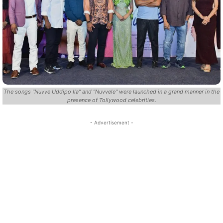
The songs "Nuvve Uddipo Ila" and "Nuvvele" were launched in a grand manner in the
presence of Tollywood celebrities.
- Advertisement -