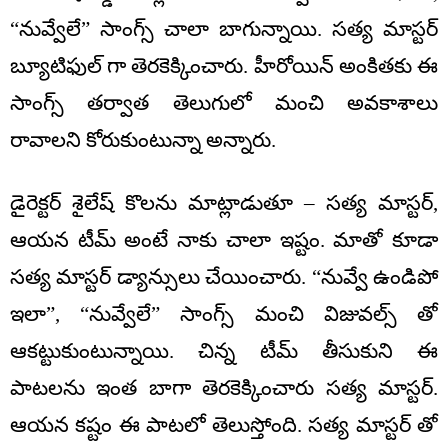
“నువ్వేలే” సాంగ్స్ చాలా బాగున్నాయి. సత్య మాస్టర్
బ్యూటిఫుల్ గా తెరకెక్కించారు. హీరోయిన్ అంకితకు ఈ
సాంగ్స్ తర్వాత తెలుగులో మంచి అవకాశాలు
రావాలని కోరుకుంటున్నా అన్నారు.
డైరెక్టర్ శైలేష్ కొలను మాట్లాడుతూ – సత్య మాస్టర్,
ఆయన టీమ్ అంటే నాకు చాలా ఇష్టం. మాతో కూడా
సత్య మాస్టర్ డ్యాన్సులు చేయించారు. “నువ్వే ఉండిపో
ఇలా”, “నువ్వేలే” సాంగ్స్ మంచి విజువల్స్ తో
ఆకట్టుకుంటున్నాయి. చిన్న టీమ్ తీసుకుని ఈ
పాటలను ఇంత బాగా తెరకెక్కించారు సత్య మాస్టర్.
ఆయన కష్టం ఈ పాటలో తెలుస్తోంది. సత్య మాస్టర్ తో