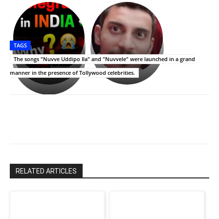
భగవంతుని
కేజీఎఫ్
ప్రసాదం
Upasana:
సినిమాతో
తీర్థం..తులసీదళం
భర్తపై
పాన్
TAGS
లేకుండా
రివెంజ్
ఇండియా
అసంపూర్ణం
తీర్చుకున్న
స్టార్
The songs "Nuvve Uddipo Ila" and "Nuvvele" were launched in a grand
ఉపాసన..
హీరోయిన్‏గా
manner in the presence of Tollywood celebrities.
పాపం
శ్రీనిధి
రామ్
శెట్టి.
చరణ్
RELATED ARTICLES