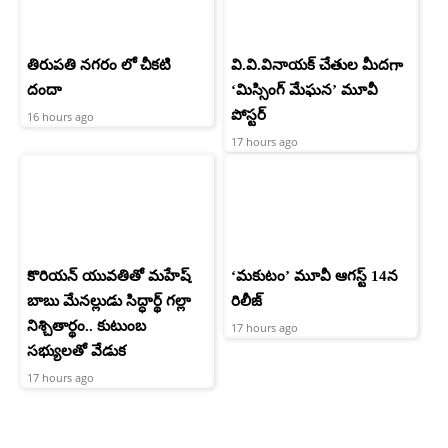
తిరుపతి నగరం లో చీకటి
వి.వి.వినాయక్ చేతుల మీదగా
దందా
‘మిస్సింగ్ మేఘన’ మూవీ
పోస్టర్
16 hours ago
17 hours ago
కొరియన్ యువతితో మహేష్
‘మకుటం’ మూవీ ఆగస్ట్ 14న
బాబు మేనల్లుడు సిద్ధార్థ్ గల్లా
రిలీజ్
నిశ్చితార్థం.. కుటుంబ
17 hours ago
సభ్యులతో వేడుక
17 hours ago