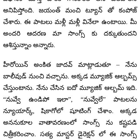
అనిపిస్తోంది. జయంత్ మంచి ట్యూన్ తో కంపోజ్
చేశారు. ఈ పాటలు మళ్లీ మళ్లీ వినేలా ఉంటాయి. మీ
అందరి ఆదరణ మా సాంగ్స్ కు దక్కుతుందని
ఆశిస్తున్నాం అన్నారు.
హీరోయిన్ అంకిత జాదవ్ మాట్లాడుతూ – నేను
బాలీవుడ్ నుంచి వచ్చాను. అక్కడ మ్యూజిక్ ఆల్బమ్స్
చేస్తుంటాను. నేను చేసిన ఐదో మ్యూజిక్ ఆల్బమ్ ఇది.
“నువ్వే ఉండిపో ఇలా”, “నువ్వేలే” పాటలను
న్యూయార్క్, షికాగోలో షూటింగ్ చేశాం. అక్కడ
అననుకూల వాతావరణంలో సాంగ్స్ ను కష్టపడి
చిత్రీకరించాం. సత్య మాస్టర్ డైరెక్షన్ లో ఈ సాంగ్స్