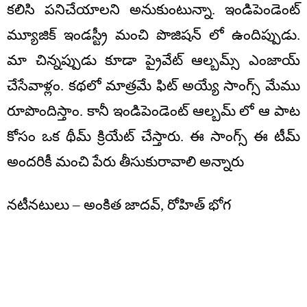
కలిసి పనిచేయాలని అనుకుంటున్నా. ఇండిపెండెంట్
మ్యూజిక్ ఇండస్ట్రీ మంచి పొజిషన్ లో ఉందిప్పుడు.
మా చిన్నప్పుడు కూడా ప్రైవేట్ ఆల్బమ్స్ ఎంజాయ్
చేసేవాళ్లం. కథలో మాత్రమే ఫిట్ అయ్యే సాంగ్స్ మేము
రూపొందిస్తాం. కానీ ఇండిపెండెంట్ ఆల్బమ్ లో ఆ పాట
కోసం ఒక థీమ్ క్రియేట్ చేస్తారు. ఈ సాంగ్స్ ఈ టీమ్
అందరికీ మంచి పేరు తీసుకురావాలి అన్నారు
నటీనటులు – అంకిత జాదవ్, రోహిత్ భోగ