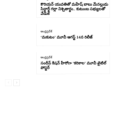
కొరియన్ యువతితో మహేష్ బాబు మేనల్లుడు
సిద్ధార్థ్ గల్లా నిశ్చితార్థం.. కుటుంబ సభ్యులతో
వేడుక
ఆంధ్రప్రదేశ్
‘మకుటం’ మూవీ ఆగస్ట్ 14న రిలీజ్
ఆంధ్రప్రదేశ్
సందీప్ కిషన్ హీరోగా ‘కరికాల’ మూవీ టైటిల్
పోస్టర్