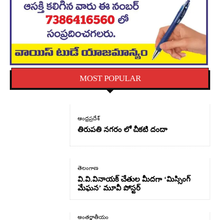
MOST POPULAR
ఆంధ్రప్రదేశ్
తిరుపతి నగరం లో చీకటి దందా
తెలంగాణ
వి.వి.వినాయక్ చేతుల మీదగా ‘మిస్సింగ్
మేఘన’ మూవీ పోస్టర్
అంతర్జాతీయం