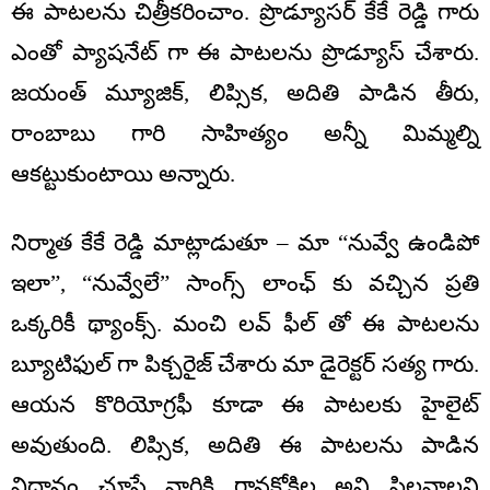
ఈ పాటలను చిత్రీకరించాం. ప్రొడ్యూసర్ కేకే రెడ్డి గారు
ఎంతో ప్యాషనేట్ గా ఈ పాటలను ప్రొడ్యూస్ చేశారు.
జయంత్ మ్యూజిక్, లిప్సిక, అదితి పాడిన తీరు,
రాంబాబు గారి సాహిత్యం అన్నీ మిమ్మల్ని
ఆకట్టుకుంటాయి అన్నారు.
నిర్మాత కేకే రెడ్డి మాట్లాడుతూ – మా “నువ్వే ఉండిపో
ఇలా”, “నువ్వేలే” సాంగ్స్ లాంఛ్ కు వచ్చిన ప్రతి
ఒక్కరికీ థ్యాంక్స్. మంచి లవ్ ఫీల్ తో ఈ పాటలను
బ్యూటిఫుల్ గా పిక్చరైజ్ చేశారు మా డైరెక్టర్ సత్య గారు.
ఆయన కొరియోగ్రఫీ కూడా ఈ పాటలకు హైలైట్
అవుతుంది. లిప్సిక, అదితి ఈ పాటలను పాడిన
విధానం చూస్తే వారికి గానకోకిల అని పిలవాలని