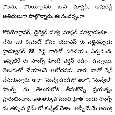
కొలను, కొరియోగ్రాఫర్ జానీ మాస్టర్, ఆషురెడ్డి
అతిథులుగా పాల్గొన్నారు. ఈ సందర్భంగా
కొరియోగ్రాఫర్, డైరెక్టర్ సత్య మాస్టర్ మాట్లాడుతూ –
నేను ఒక ఈవెంట్ కోసం యూఎస్ కు వెళ్లినప్పుడు
ప్రొడ్యూసర్ కేకే రెడ్డి గారితో పరిచయం ఏర్పడింది.
అప్పటికే ఈ సాంగ్స్ హిందీ వెర్షన్ రెడీగా ఉన్నాయి.
తెలుగులో చేయాలనే ఆలోచనను వారు నాతో షేర్
చేసుకున్నారు. అలా “నువ్వే ఉండిపో ఇలా”, “నువ్వేలే”
సాంగ్స్ ను తెలుగులోకి తీసుకొచ్చే ప్రయత్నం
ప్రారంభించాం. అతి తక్కువ మంది క్రూతో రెండు సాంగ్స్
ను తక్కువ టైమ్ లో కంప్లీట్ చేశాం. అన్నీ మేమే అయ్యి