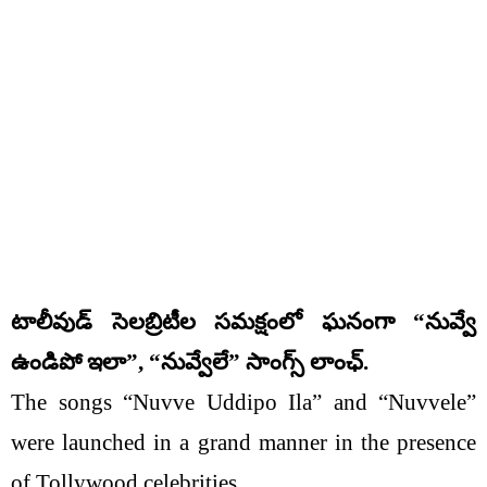
టాలీవుడ్ సెలబ్రిటీల సమక్షంలో ఘనంగా “నువ్వే
ఉండిపో ఇలా”, “నువ్వేలే” సాంగ్స్ లాంఛ్.
The songs “Nuvve Uddipo Ila” and “Nuvvele”
were launched in a grand manner in the presence
of Tollywood celebrities.