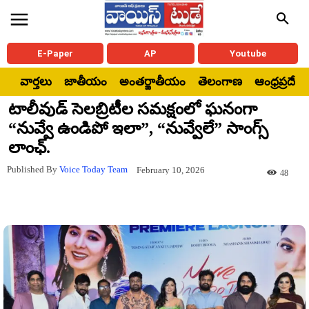
E-Paper
AP
Youtube
వార్తలు
జాతీయం
అంతర్జాతీయం
తెలంగాణ
ఆంధ్రప్రదేశ్
టాలీవుడ్ సెలబ్రిటీల సమక్షంలో ఘనంగా
“నువ్వే ఉండిపో ఇలా”, “నువ్వేలే” సాంగ్స్
లాంఛ్.
Published By
Voice Today Team
February 10, 2026
48