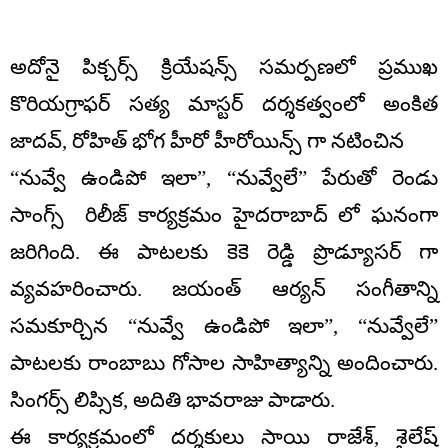
అదోనై పిక్చర్స్ క్రియేషన్స్ సమర్పణలో ప్రముఖ
కొరియగ్రాఫర్ సత్య మాస్టర్ దర్శకత్వంలో అంకిత
జాదవ్, రోహిత్ భోగ హీరో హీరోయిన్స్ గా నటించిన
“నువ్వే ఉండిపో ఇలా”, “నువ్వేలే” పేరుతో రెండు
సాంగ్స్ రిలీజ్ కార్యక్రమం హైదరాబాద్ లో ఘనంగా
జరిగింది. ఈ పాటలకు కెకె రెడ్డి ప్రొడ్యూసర్ గా
వ్యవహరించారు. జయంత్ ఆర్యన్ సంగీతాన్ని
సమకూర్చిన “నువ్వే ఉండిపో ఇలా”, “నువ్వేలే”
పాటలకు రాంబాబు గోసాల సాహిత్యాన్ని అందించారు.
సింగర్స్ లిప్సిక, అదితి భావరాజు పాడారు.
ఈ కార్యక్రమంలో దర్శకులు సాయి రాజేశ్, శైలేష్