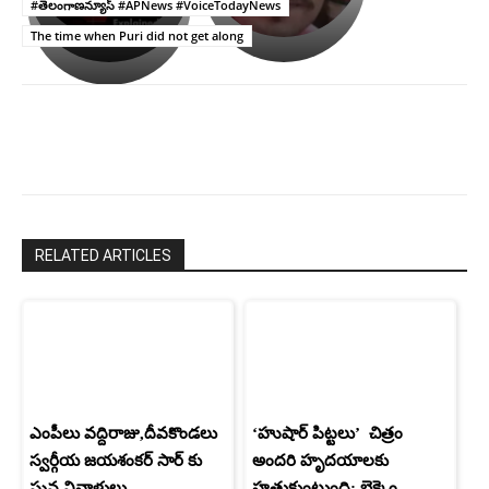
అసంపూర్ణం
తీర్చుకున్న
స్టార్
#తెలంగాణన్యూస్ #APNews #VoiceTodayNews
ఉపాసన..
హీరోయిన్‏గా
The time when Puri did not get along
పాపం
శ్రీనిధి
రామ్
శెట్టి.
చరణ్
RELATED ARTICLES
ఎంపీలు వద్దిరాజు,దీవకొండలు
‘హుషార్‌ పిట్టలు’ చిత్రం
స్వర్గీయ జయశంకర్ సార్ కు
అందరి హృదయాలకు
ఘన నివాళులు
హత్తుకుంటుంది: బెక్కెం