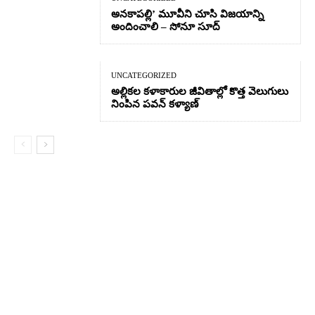
అనకాపల్లి’ మూవీని చూసి విజయాన్ని
అందించాలి – సోనూ సూద్
UNCATEGORIZED
అల్లికల కళాకారుల జీవితాల్లో కొత్త వెలుగులు
నింపిన పవన్ కళ్యాణ్