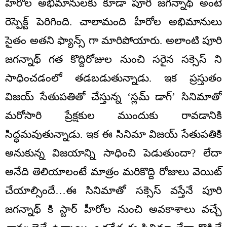
హీరోల అభిమానులకు కూడా పూరి జగన్నాథ్ అంటే
రెస్పెక్ట్ పెరిగింది. చాలామంది హీరోల అభిమానులు
సైతం అతని ఫ్యాన్స్ గా మారిపోయారు. అలాంటి పూరి
జగన్నాథ్ గత కొద్దిరోజుల నుంచి సరైన సక్సెస్ ని
సాధించడంలో తడబడుతున్నాడు. ఇక ప్రస్తుతం
విజయ్ సేతుపతితో చేస్తున్న ‘స్లమ్ డాగ్’ సినిమాతో
మరోసారి ప్రేక్షకుల ముందుకు రావడానికి
సిద్ధమవుతున్నాడు. ఇక ఈ సినిమా విజయ్ సేతుపతికి
అనుకున్న విజయాన్ని సాధించి పెడుతుందా? లేదా
అనేది తెలియాలంటే మాత్రం మరికొద్ది రోజులు వెయిట్
చేయాల్సిందే…ఈ సినిమాతో సక్సెస్ వస్తేనే పూరి
జగన్నాథ్ కి స్టార్ హీరోల నుంచి అవకాశాలు వచ్చే