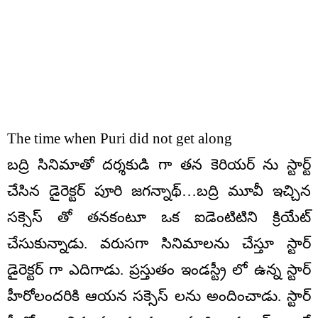
The time when Puri did not get along
బద్రి సినిమాతో దర్శకుడి గా తన కెరియర్ ను స్టార్ట్
చేసిన డైరెక్టర్ పూరి జగన్నాథ్…బద్రి మూవీ ఇచ్చిన
సక్సెస్ తో తనకంటూ ఒక ఐడెంటిటిని క్రియేట్
చేసుకున్నాడు. వరుసగా సినిమాలను చేస్తూ స్టార్
డైరెక్టర్ గా ఎదిగాడు. ప్రస్తుతం ఇండస్ట్రీ లో ఉన్న స్టార్
హీరోలందరికి ఆయన సక్సెస్ లను అందించాడు. స్టార్