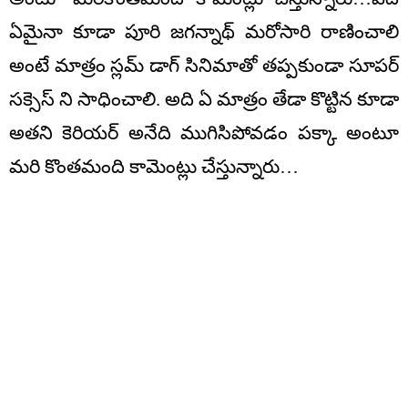
ఏమైనా కూడా పూరి జగన్నాథ్ మరోసారి రాణించాలి
అంటే మాత్రం స్లమ్ డాగ్ సినిమాతో తప్పకుండా సూపర్
సక్సెస్ ని సాధించాలి. అది ఏ మాత్రం తేడా కొట్టిన కూడా
అతని కెరియర్ అనేది ముగిసిపోవడం పక్కా అంటూ
మరి కొంతమంది కామెంట్లు చేస్తున్నారు…