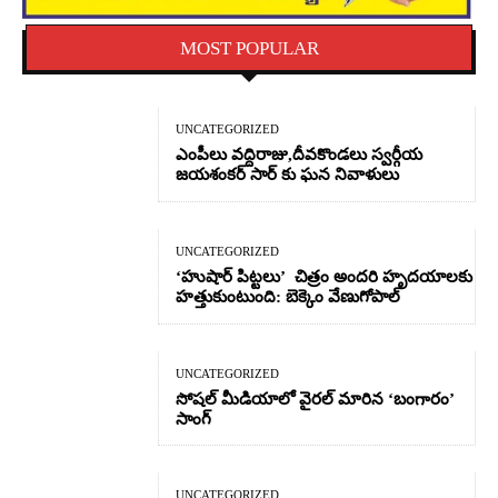
MOST POPULAR
UNCATEGORIZED
ఎంపీలు వద్దిరాజు,దీవకొండలు స్వర్గీయ
జయశంకర్ సార్ కు ఘన నివాళులు
UNCATEGORIZED
‘హుషార్‌ పిట్టలు’ చిత్రం అందరి హృదయాలకు
హత్తుకుంటుంది: బెక్కెం వేణుగోపాల్‌
UNCATEGORIZED
సోషల్ మీడియాలో వైరల్ మారిన ‘బంగారం’
సాంగ్
UNCATEGORIZED