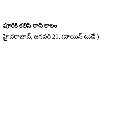
పూరికి కలిసి రాని కాలం
హైదరాబాద్, జనవరి 20, (వాయిస్ టుడే )