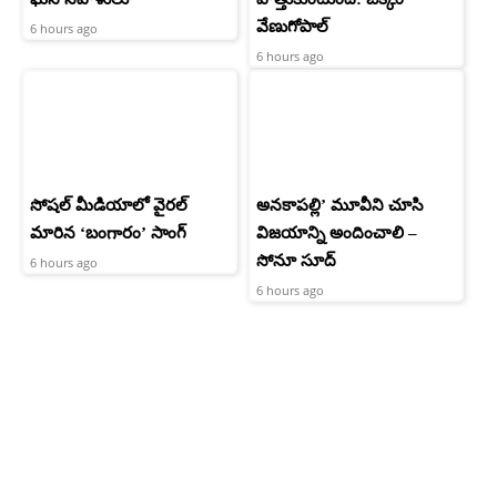
వేణుగోపాల్‌
6 hours ago
6 hours ago
సోషల్ మీడియాలో వైరల్
అనకాపల్లి’ మూవీని చూసి
మారిన ‘బంగారం’ సాంగ్
విజయాన్ని అందించాలి –
సోనూ సూద్
6 hours ago
6 hours ago