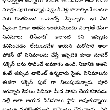
ఛాన్సులైతే ఉన్నాయి. ఒకవేళ ఈ సినిమా తేడా కొడితే
మాత్రం పూరి జగన్నాథ్ షెడ్డు కి వెళ్లి పోవాల్సిందే అంటూ
మరి కొంతమంది కామెంట్స్ చేస్తున్నారు. ఇక ఏది
ఏమైనా కూడా అతను ఇంతకుముందు ఎలాగైతే కసిగా
సినిమాలు తీసేవాడో అలాంటి కసి ఇప్పుడు
కనిపించడం లేదు.ఒకవేళ ఆయన మరోసారి అలా
ఫోకస్ తో సినిమాలను చేస్తే ఇప్పటికి కూడా సూపర్
సక్సెస్ లను సాధించే అవకాశం ఉంది. నిజానికి అతని
కంటే తక్కువ టాలెంట్ ఉన్నవారు సైతం సినిమాలను
ఈజీగా సక్సెస్ ఫుల్ గా నిలుపుతున్నారు. పూరి
జగన్నాథ్ కేవలం సినిమా మీద ఫోకస్ చేయకపోవడం
వల్లే అలా ఆయన సినిమాలు ఫ్లాప్ అవుతున్నాయి
అంటూ మరికొంతమంది కామెంట్లు చేస్తున్నారు…ఏది