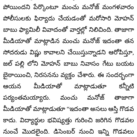
పోయిందని పేర్కొంటూ మంచు మనోజ్ మంగళవారం
పోలీసులకు ఫిర్యాదు చేయడంతో మరోసారి మోహన్
బాబు ఫ్యామిలీ వివాదంతో వార్తల్లో నిలిచింది. తాజాగా
మీడియాతో మాట్లాడిన మంచు మనోజ్ ఇదంతా తన
సోదరుడు విష్ణు కావాలని చేయిస్తున్నాడని ఆరోపిస్తూ,
జల్ పల్లి లోని మోహన్ బాబు నివాసం గేటు బయట
బైఠాయించి, నిరసనను వ్యక్తం చేశారు. ఈ సందర్భంగా
ఆయన మీడియాతో మాట్లాడుతూ కన్నీటి
పర్యంతమయ్యారు. మంచు మనోజ్ తాజాగా
మీడియాతో మాట్లాడుతూ “ఇదంతా అసలు ఆస్తి గొడవ
కాదు. విద్యార్థుల భవిష్యత్తు గురించి జరిగిన గొడవల
నుంచే మొదలైంది. డిసెంబర్ నుంచి ఇన్ని గొడవలు