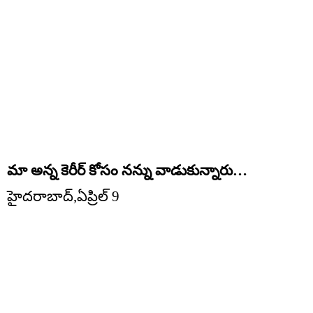
మా అన్న కెరీర్ కోసం నన్ను వాడుకున్నారు…
హైదరాబాద్,ఏప్రిల్ 9