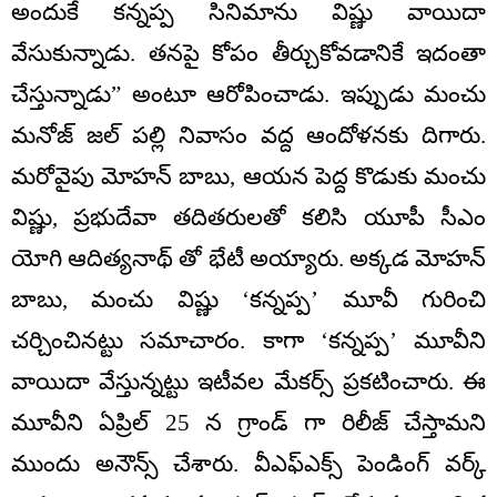
అందుకే కన్నప్ప సినిమాను విష్ణు వాయిదా
వేసుకున్నాడు. తనపై కోపం తీర్చుకోవడానికే ఇదంతా
చేస్తున్నాడు” అంటూ ఆరోపించాడు. ఇప్పుడు మంచు
మనోజ్ జల్ పల్లి నివాసం వద్ద ఆందోళనకు దిగారు.
మరోవైపు మోహన్ బాబు, ఆయన పెద్ద కొడుకు మంచు
విష్ణు, ప్రభుదేవా తదితరులతో కలిసి యూపీ సీఎం
యోగి ఆదిత్యనాథ్ తో భేటీ అయ్యారు. అక్కడ మోహన్
బాబు, మంచు విష్ణు ‘కన్నప్ప’ మూవీ గురించి
చర్చించినట్టు సమాచారం. కాగా ‘కన్నప్ప’ మూవీని
వాయిదా వేస్తున్నట్టు ఇటీవల మేకర్స్ ప్రకటించారు. ఈ
మూవీని ఏప్రిల్ 25 న గ్రాండ్ గా రిలీజ్ చేస్తామని
ముందు అనౌన్స్ చేశారు. వీఎఫ్ఎక్స్ పెండింగ్ వర్క్