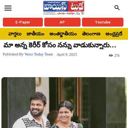
E-Paper
AP
Youtube
వార్తలు
జాతీయం
అంతర్జాతీయం
తెలంగాణ
ఆంధ్రప్రదేశ్
మా అన్న కెరీర్ కోసం నన్ను వాడుకున్నారు…
Published By
Voice Today Team
April 9, 2025
276