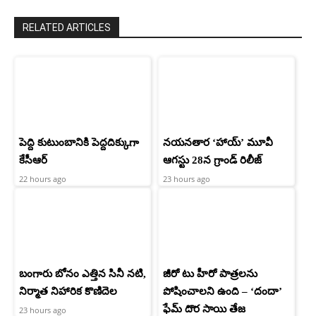
RELATED ARTICLES
పెద్ది కుటుంబానికి పెద్దదిక్కుగా
నయనతార ‘హాయ్’ మూవీ
కేసీఆర్
ఆగస్టు 28న గ్రాండ్ రిలీజ్
22 hours ago
23 hours ago
బంగారు బోనం ఎత్తిన సినీ నటి,
జీరో టు హీరో పాత్రలను
నిర్మాత నిహారిక కొణిదెల
పోషించాలని ఉంది – ‘దందా’
ఫేమ్ దొర సాయి తేజ
23 hours ago