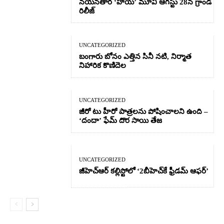
నయనతార ‘హాయ్’ మూవీ ఆగస్టు 28న గ్రాండ్
రిలీజ్
UNCATEGORIZED
బంగారు బోనం ఎత్తిన సినీ నటి, నిర్మాత
నిహారిక కొణిదెల
UNCATEGORIZED
జీరో టు హీరో పాత్రలను పోషించాలని ఉంది –
‘దందా’ ఫేమ్ దొర సాయి తేజ
UNCATEGORIZED
జీహెచ్ఆర్‌ కల్లిస్టోలో ‘2బీహెచ్‌కే ఫ్రీడమ్ ఆఫర్’