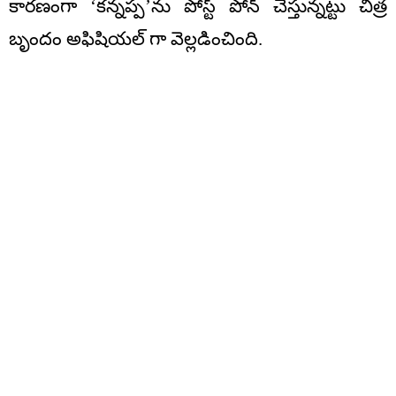
కారణంగా ‘కన్నప్ప’ను పోస్ట్ పోన్ చేస్తున్నట్టు చిత్ర
బృందం అఫిషియల్ గా వెల్లడించింది.