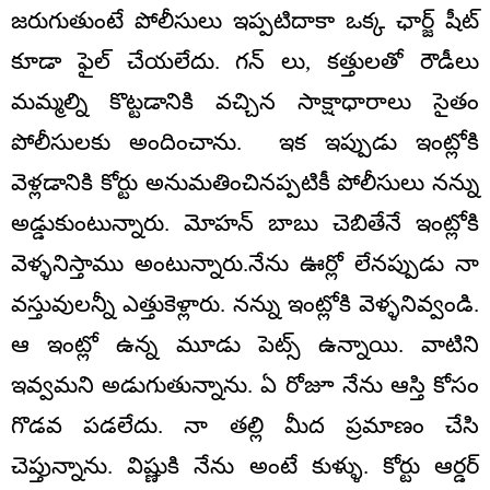
జరుగుతుంటే పోలీసులు ఇప్పటిదాకా ఒక్క ఛార్జ్ షీట్
కూడా ఫైల్ చేయలేదు. గన్ లు, కత్తులతో రౌడీలు
మమ్మల్ని కొట్టడానికి వచ్చిన సాక్షాధారాలు సైతం
పోలీసులకు అందించాను. ఇక ఇప్పుడు ఇంట్లోకి
వెళ్లడానికి కోర్టు అనుమతించినప్పటికీ పోలీసులు నన్ను
అడ్డుకుంటున్నారు. మోహన్ బాబు చెబితేనే ఇంట్లోకి
వెళ్ళనిస్తాము అంటున్నారు.నేను ఊర్లో లేనప్పుడు నా
వస్తువులన్నీ ఎత్తుకెళ్లారు. నన్ను ఇంట్లోకి వెళ్ళనివ్వండి.
ఆ ఇంట్లో ఉన్న మూడు పెట్స్ ఉన్నాయి. వాటిని
ఇవ్వమని అడుగుతున్నాను. ఏ రోజూ నేను ఆస్తి కోసం
గొడవ పడలేదు. నా తల్లి మీద ప్రమాణం చేసి
చెప్తున్నాను. విష్ణుకి నేను అంటే కుళ్ళు. కోర్టు ఆర్డర్