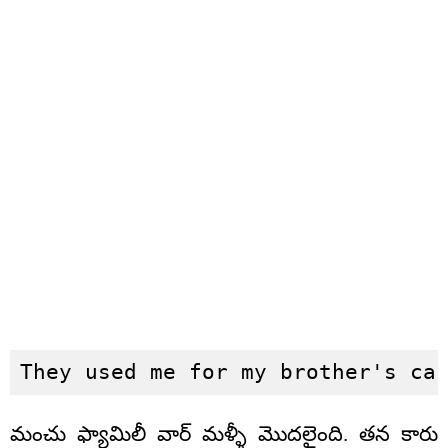
They used me for my brother's ca
మంచు ఫ్యామిలీ వార్ మళ్ళీ మొదలైంది. తన కారు