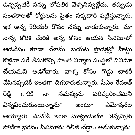
ఉన్నప్పటికీ నన్ను లోపలికి వెళ్ళనివ్వట్లేదు. తప్పుడు
సంతకాలతో కోర్టులను సైతం పక్కదారి పట్టిస్తున్నారు.
ఇక అన్న కెరియర్ కోసం నన్ను వాడుకున్నారు. మా
నాన్న కోరిక మేరకే అన్న కోసం ఆయన సినిమాలో
ఆడవేషం కూడా వేశాను. బయట ప్రొడక్షన్లో హిట్టు
కొట్టినా సరే తీసుకొచ్చి సొంత నిర్మాణ సంస్థలో సినిమా
చేయమని అడిగేవారు. వాళ్ళ కోసం గొడ్డు చాకిరీ
చేసినప్పటికీ ఇంతగా దిగజారుతున్నారు. సీఎం రేవంత్
రెడ్డి గారికి నా సమస్యను పరిష్కరించమని
విన్నవించుకుంటున్నాను” అంటూ ఎమోషనల్
అయ్యారు. మనోజ్ ఇంకా మాట్లాడుతూ “కన్నప్పకు
పోటీగా భైరవం సినిమాను రిలీజ్ చేద్దాం అనుకున్నాను.