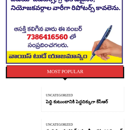
MOST POPULAR
UNCATEGORIZED
పెద్ది కుటుంబానికి పెద్దదిక్కుగా కేసీఆర్
UNCATEGORIZED