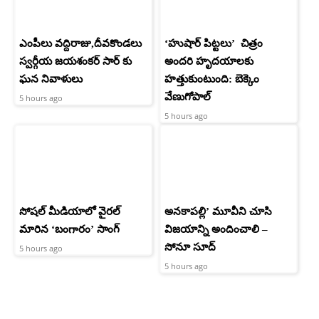
ఎంపీలు వద్దిరాజు,దీవకొండలు
‘హుషార్‌ పిట్టలు’ చిత్రం
స్వర్గీయ జయశంకర్ సార్ కు
అందరి హృదయాలకు
ఘన నివాళులు
హత్తుకుంటుంది: బెక్కెం
వేణుగోపాల్‌
5 hours ago
5 hours ago
సోషల్ మీడియాలో వైరల్
అనకాపల్లి’ మూవీని చూసి
మారిన ‘బంగారం’ సాంగ్
విజయాన్ని అందించాలి –
సోనూ సూద్
5 hours ago
5 hours ago