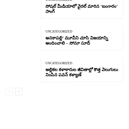
సోషల్ మీడియాలో వైరల్ మారిన ‘బంగారం’
సాంగ్
UNCATEGORIZED
అనకాపల్లి’ మూవీని చూసి విజయాన్ని
అందించాలి – సోనూ సూద్
UNCATEGORIZED
అల్లికల కళాకారుల జీవితాల్లో కొత్త వెలుగులు
నింపిన పవన్ కళ్యాణ్