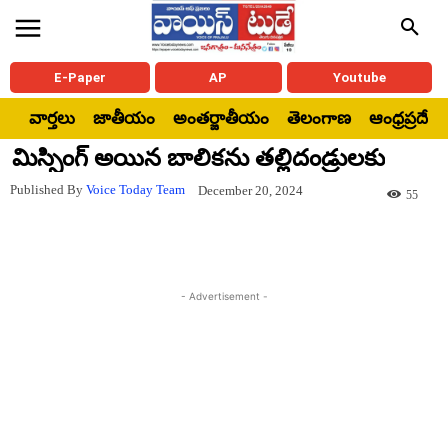
E-Paper
AP
Youtube
వార్తలు
జాతీయం
అంతర్జాతీయం
తెలంగాణ
ఆంధ్రప్రదేశ్
మిస్సింగ్ అయిన బాలికను తల్లిదండ్రులకు
Published By
Voice Today Team
December 20, 2024
55
- Advertisement -