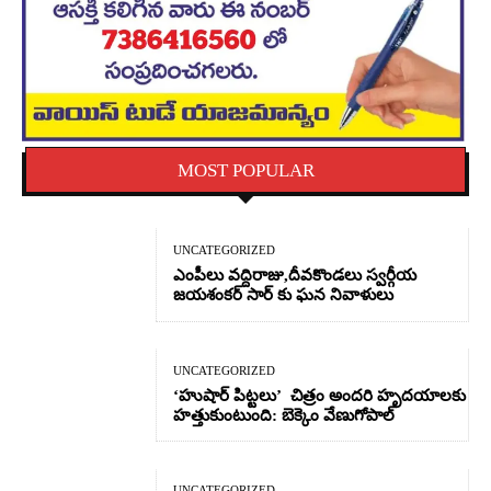
MOST POPULAR
UNCATEGORIZED
ఎంపీలు వద్దిరాజు,దీవకొండలు స్వర్గీయ
జయశంకర్ సార్ కు ఘన నివాళులు
UNCATEGORIZED
‘హుషార్‌ పిట్టలు’ చిత్రం అందరి హృదయాలకు
హత్తుకుంటుంది: బెక్కెం వేణుగోపాల్‌
UNCATEGORIZED