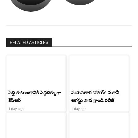
పాపం
శ్రీనిధి
రామ్
శెట్టి.
చరణ్
RELATED ARTICLES
పెద్ది కుటుంబానికి పెద్దదిక్కుగా
నయనతార ‘హాయ్’ మూవీ
కేసీఆర్
ఆగస్టు 28న గ్రాండ్ రిలీజ్
1 day ago
1 day ago