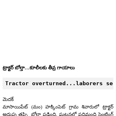
ట్రాక్టర్ బోల్తా…కూలీలకు తీవ్ర గాయాలు
Tractor overturned...laborers se
మెదక్
మాసాయిపేట్ (మం) హక్కింపెట్ గ్రామ శివారులో ట్రాక్టర్
అదుపు తప్పి బోల్తా పడింది. ఘటనలో పదిమంది సెంట్రింగ్