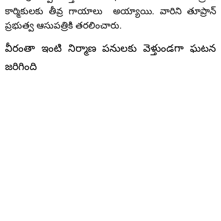
కార్మికులకు తీవ్ర గాయాలు అయ్యాయి. వారిని తూప్రాన్
ప్రభుత్వ ఆసుపత్రికి తరలించారు.
వీరంతా ఇంటి నిర్మాణ పనులకు వెళ్తుండగా ఘటన
జరిగింది