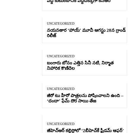
పెద్ది కుటుంబానికి పెద్దదిక్కుగా కేసీఆర్
UNCATEGORIZED
నయనతార ‘హాయ్’ మూవీ ఆగస్టు 28న గ్రాండ్
రిలీజ్
UNCATEGORIZED
బంగారు బోనం ఎత్తిన సినీ నటి, నిర్మాత
నిహారిక కొణిదెల
UNCATEGORIZED
జీరో టు హీరో పాత్రలను పోషించాలని ఉంది –
‘దందా’ ఫేమ్ దొర సాయి తేజ
UNCATEGORIZED
జీహెచ్ఆర్‌ కల్లిస్టోలో ‘2బీహెచ్‌కే ఫ్రీడమ్ ఆఫర్’