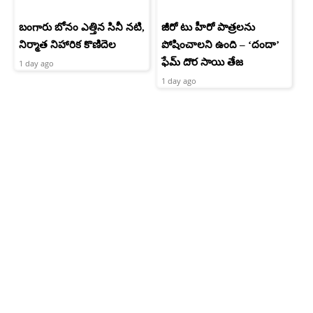
బంగారు బోనం ఎత్తిన సినీ నటి,
జీరో టు హీరో పాత్రలను
నిర్మాత నిహారిక కొణిదెల
పోషించాలని ఉంది – ‘దందా’
ఫేమ్ దొర సాయి తేజ
1 day ago
1 day ago