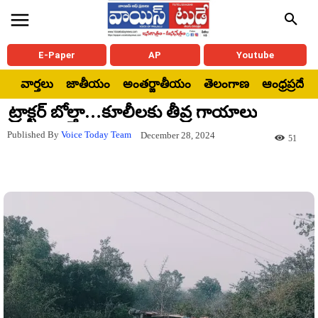
E-Paper
AP
Youtube
వార్తలు
జాతీయం
అంతర్జాతీయం
తెలంగాణ
ఆంధ్రప్రదేశ్
ట్రాక్టర్ బోల్తా…కూలీలకు తీవ్ర గాయాలు
Published By
Voice Today Team
December 28, 2024
51