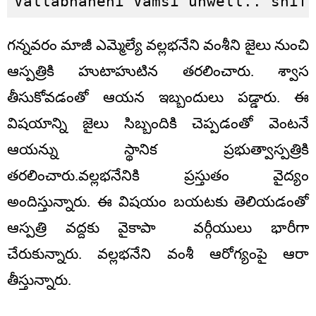
Vallabhaneni Vamsi unwell.. shif
గన్నవరం మాజీ ఎమ్మెల్యే వల్లభనేని వంశీని జైలు నుంచి
ఆస్పత్రికి హుటాహుటిన తరలించారు. శ్వాస
తీసుకోవడంతో ఆయన ఇబ్బందులు పడ్డారు. ఈ
విషయాన్ని జైలు సిబ్బందికి చెప్పడంతో వెంటనే
ఆయన్ను స్థానిక ప్రభుత్వాస్పత్రికి
తరలించారు.వల్లభనేనికి ప్రస్తుతం వైద్యం
అందిస్తున్నారు. ఈ విషయం బయటకు తెలియడంతో
ఆస్పత్రి వద్దకు వైకాపా వర్గీయులు భారీగా
చేరుకున్నారు. వల్లభనేని వంశీ ఆరోగ్యంపై ఆరా
తీస్తున్నారు.