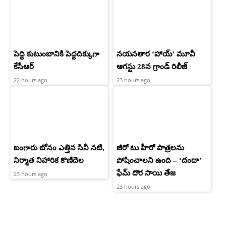
పెద్ది కుటుంబానికి పెద్దదిక్కుగా
నయనతార ‘హాయ్’ మూవీ
కేసీఆర్
ఆగస్టు 28న గ్రాండ్ రిలీజ్
22 hours ago
23 hours ago
బంగారు బోనం ఎత్తిన సినీ నటి,
జీరో టు హీరో పాత్రలను
నిర్మాత నిహారిక కొణిదెల
పోషించాలని ఉంది – ‘దందా’
ఫేమ్ దొర సాయి తేజ
23 hours ago
23 hours ago