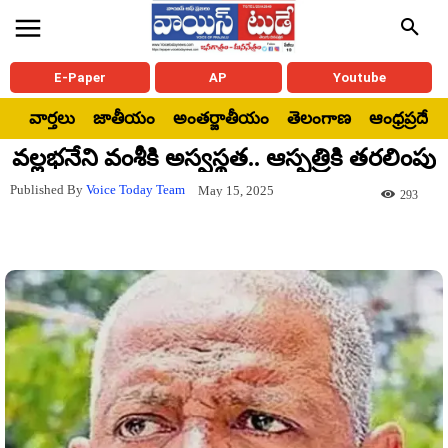
E-Paper
AP
Youtube
వార్తలు
జాతీయం
అంతర్జాతీయం
తెలంగాణ
ఆంధ్రప్రదేశ్
వల్లభనేని వంశీకి అస్వస్థత.. ఆస్పత్రికి తరలింపు
Published By
Voice Today Team
May 15, 2025
293