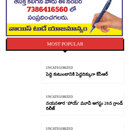
MOST POPULAR
UNCATEGORIZED
పెద్ది కుటుంబానికి పెద్దదిక్కుగా కేసీఆర్
UNCATEGORIZED
నయనతార ‘హాయ్’ మూవీ ఆగస్టు 28న గ్రాండ్
రిలీజ్
UNCATEGORIZED