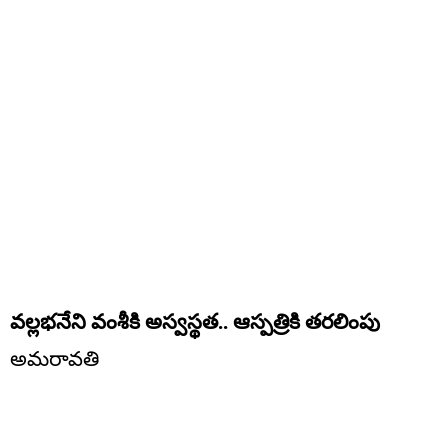
వల్లభనేని వంశీకి అస్వస్థత.. ఆస్పత్రికి తరలింపు
అమరావతి