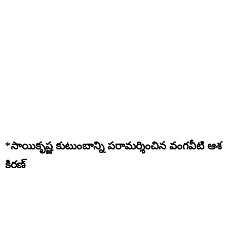
*సాయికృష్ణ కుటుంబాన్ని పరామర్శించిన వంగవీటి ఆశ
కిరణ్