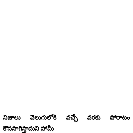
నిజాలు వెలుగులోకి వచ్చే వరకు పోరాటం
కొనసాగిస్తామని హామీ