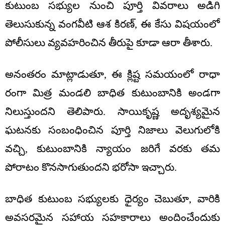
కుటుంబ సభ్యుల నుంచి పూర్తి వివరాలు అడిగి
తెలుసుకున్న వంగవీటి ఆశ కిరణ్, ఈ కేసు విషయంలో
పోలీసులు వ్యవహరించిన తీరుపై కూడా ఆరా తీశారు.
అనంతరం మాట్లాడుతూ, ఈ క్లిష్ట సమయంలో రాధా
రంగా మిత్ర మండలి బాధిత కుటుంబానికి అండగా
నిలుస్తుందని తెలిపారు. సాయికృష్ణ అదృశ్యమైన
ఘటనకు సంబంధించిన పూర్తి నిజాలు వెలుగులోకి
వచ్చి, కుటుంబానికి న్యాయం జరిగే వరకు తమ
పోరాటం కొనసాగుతుందని భరోసా ఇచ్చారు.
బాధిత కుటుంబ సభ్యులకు ధైర్యం చెబుతూ, వారికి
అవసరమైన సహాయ సహకారాలు అందించేందుకు