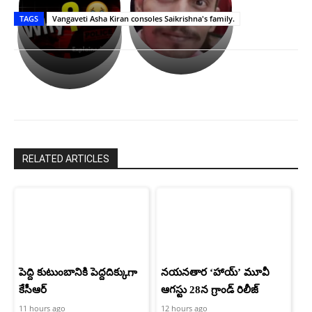
తీర్థం..తులసీదళం
భర్తపై
పాన్
TAGS
Vangaveti Asha Kiran consoles Saikrishna's family.
లేకుండా
రివెంజ్
ఇండియా
అసంపూర్ణం
తీర్చుకున్న
స్టార్
ఉపాసన..
హీరోయిన్‏గా
పాపం
శ్రీనిధి
రామ్
శెట్టి.
చరణ్
RELATED ARTICLES
పెద్ది కుటుంబానికి పెద్దదిక్కుగా
నయనతార ‘హాయ్’ మూవీ
కేసీఆర్
ఆగస్టు 28న గ్రాండ్ రిలీజ్
11 hours ago
12 hours ago