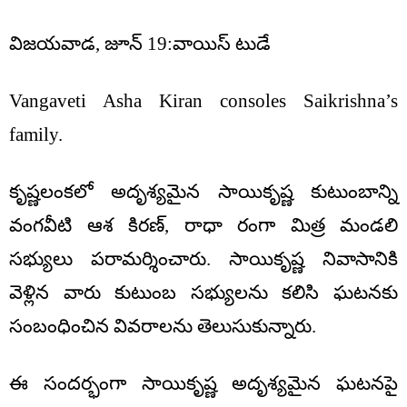
విజయవాడ, జూన్ 19:వాయిస్ టుడే
Vangaveti Asha Kiran consoles Saikrishna’s
family.
కృష్ణలంకలో అదృశ్యమైన సాయికృష్ణ కుటుంబాన్ని
వంగవీటి ఆశ కిరణ్, రాధా రంగా మిత్ర మండలి
సభ్యులు పరామర్శించారు. సాయికృష్ణ నివాసానికి
వెళ్లిన వారు కుటుంబ సభ్యులను కలిసి ఘటనకు
సంబంధించిన వివరాలను తెలుసుకున్నారు.
ఈ సందర్భంగా సాయికృష్ణ అదృశ్యమైన ఘటనపై