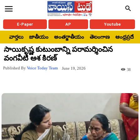
E-Paper
AP
Youtube
వార్తలు
జాతీయం
అంతర్జాతీయం
తెలంగాణ
ఆంధ్రప్రదేశ్
సాయికృష్ణ కుటుంబాన్ని పరామర్శించిన
వంగవీటి ఆశ కిరణ్
Published By
Voice Today Team
June 19, 2026
38