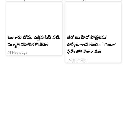
బంగారు బోనం ఎత్తిన సినీ నటి,
జీరో టు హీరో పాత్రలను
నిర్మాత నిహారిక కొణిదెల
పోషించాలని ఉంది – ‘దందా’
ఫేమ్ దొర సాయి తేజ
13 hours ago
13 hours ago