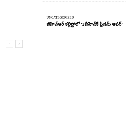
UNCATEGORIZED
జీహెచ్ఆర్‌ కల్లిస్టోలో ‘2బీహెచ్‌కే ఫ్రీడమ్ ఆఫర్’