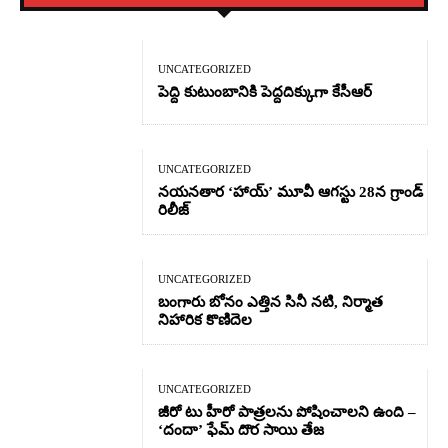
UNCATEGORIZED
పెద్ది కుటుంబానికి పెద్దదిక్కుగా కేసీఆర్
UNCATEGORIZED
నయనతార ‘హాయ్’ మూవీ ఆగస్టు 28న గ్రాండ్
రిలీజ్
UNCATEGORIZED
బంగారు బోనం ఎత్తిన సినీ నటి, నిర్మాత
నిహారిక కొణిదెల
UNCATEGORIZED
జీరో టు హీరో పాత్రలను పోషించాలని ఉంది –
‘దందా’ ఫేమ్ దొర సాయి తేజ