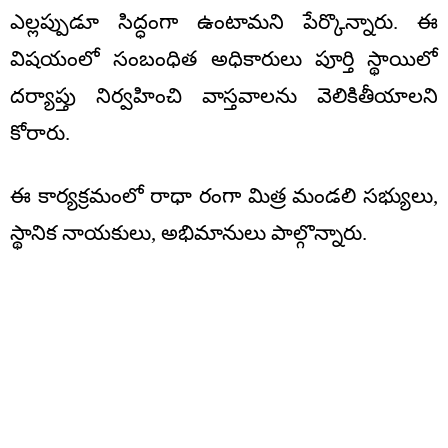
ఎల్లప్పుడూ సిద్ధంగా ఉంటామని పేర్కొన్నారు. ఈ
విషయంలో సంబంధిత అధికారులు పూర్తి స్థాయిలో
దర్యాప్తు నిర్వహించి వాస్తవాలను వెలికితీయాలని
కోరారు.
ఈ కార్యక్రమంలో రాధా రంగా మిత్ర మండలి సభ్యులు,
స్థానిక నాయకులు, అభిమానులు పాల్గొన్నారు.