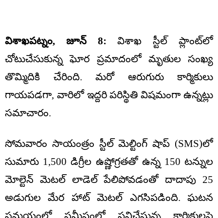
విశాఖపట్నం, జూన్ 8:
విశాఖ స్టీల్ ప్లాంట్‌లో
చోటుచేసుకున్న ఘోర ప్రమాదంలో మృతుల సంఖ్య
తొమ్మిదికి చేరింది. మరో ఆరుగురు కార్మికులు
గాయపడగా, వారిలో ఇద్దరి పరిస్థితి విషమంగా ఉన్నట్లు
సమాచారం.
సోమవారం సాయంత్రం స్టీల్ మెల్టింగ్ షాప్ (SMS)లో
సుమారు 1,500 డిగ్రీల ఉష్ణోగ్రతతో ఉన్న 150 టన్నుల
మోల్టెన్ మెటల్ లాడెల్ పేలిపోవడంతో దాదాపు 25
అడుగుల మేర హాట్ మెటల్ ఎగసిపడింది. ఘటన
సమయంలో సమీపంలో పనిచేస్తున్న కార్మికులపై