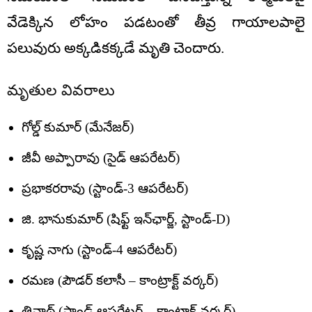
వేడెక్కిన లోహం పడటంతో తీవ్ర గాయాలపాలై
పలువురు అక్కడికక్కడే మృతి చెందారు.
మృతుల వివరాలు
గోల్డ్ కుమార్ (మేనేజర్)
జీవీ అప్పారావు (సైడ్ ఆపరేటర్)
ప్రభాకరరావు (స్టాండ్-3 ఆపరేటర్)
జి. భానుకుమార్ (షిఫ్ట్ ఇన్‌ఛార్జ్, స్టాండ్-D)
కృష్ణ నాగు (స్టాండ్-4 ఆపరేటర్)
రమణ (పౌడర్ కలాసీ – కాంట్రాక్ట్ వర్కర్)
త్రినాథ్ (స్టాండ్ ఆపరేటర్ – కాంట్రాక్ట్ వర్కర్)