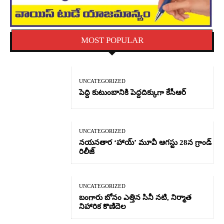
MOST POPULAR
UNCATEGORIZED
పెద్ది కుటుంబానికి పెద్దదిక్కుగా కేసీఆర్
UNCATEGORIZED
నయనతార ‘హాయ్’ మూవీ ఆగస్టు 28న గ్రాండ్
రిలీజ్
UNCATEGORIZED
బంగారు బోనం ఎత్తిన సినీ నటి, నిర్మాత
నిహారిక కొణిదెల