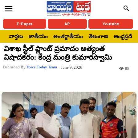
E-Paper
AP
Youtube
వార్తలు
జాతీయం
అంతర్జాతీయం
తెలంగాణ
ఆంధ్రప్రదేశ్
విశాఖ స్టీల్ ప్లాంట్ ప్రమాదం అత్యంత
విషాదకరం: కేంద్ర మంత్రి కుమారస్వామి
Published By
Voice Today Team
June 9, 2026
80