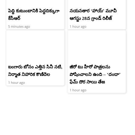
పెద్ది కుటుంబానికి పెద్దదిక్కుగా
నయనతార ‘హాయ్’ మూవీ
కేసీఆర్
ఆగస్టు 28న గ్రాండ్ రిలీజ్
5 minutes ago
1 hour ago
బంగారు బోనం ఎత్తిన సినీ నటి,
జీరో టు హీరో పాత్రలను
నిర్మాత నిహారిక కొణిదెల
పోషించాలని ఉంది – ‘దందా’
ఫేమ్ దొర సాయి తేజ
1 hour ago
1 hour ago