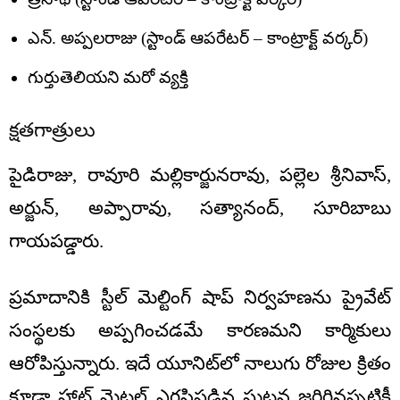
ఎన్. అప్పలరాజు (స్టాండ్ ఆపరేటర్ – కాంట్రాక్ట్ వర్కర్)
గుర్తుతెలియని మరో వ్యక్తి
క్షతగాత్రులు
పైడిరాజు, రావూరి మల్లికార్జునరావు, పల్లెల శ్రీనివాస్,
అర్జున్, అప్పారావు, సత్యానంద్, సూరిబాబు
గాయపడ్డారు.
ప్రమాదానికి స్టీల్ మెల్టింగ్ షాప్ నిర్వహణను ప్రైవేట్
సంస్థలకు అప్పగించడమే కారణమని కార్మికులు
ఆరోపిస్తున్నారు. ఇదే యూనిట్‌లో నాలుగు రోజుల క్రితం
కూడా హాట్ మెటల్ ఎగసిపడిన ఘటన జరిగినప్పటికీ