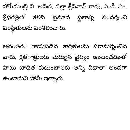
హోంమంత్రి వి. అనిత, పల్లా శ్రీనివాస్ రావు, ఎంపీ ఎం.
శ్రీభరత్లతో కలిసి ప్రమాద స్థలాన్ని సందర్శించి
పరిస్థితులను పరిశీలించారు.
అనంతరం గాయపడిన కార్మికులను పరామర్శించిన
వారు, క్షతగాత్రులకు మెరుగైన వైద్యం అందించడంతో
పాటు బాధిత కుటుంబాలకు అన్ని విధాలా అండగా
ఉంటామని హామీ ఇచ్చారు.