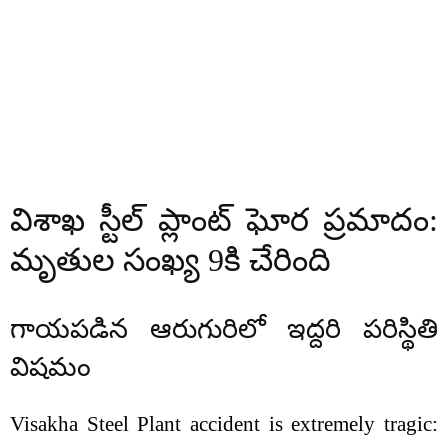
విశాఖ స్టీల్ ప్లాంట్ ఘోర ప్రమాదం:
మృతుల సంఖ్య 9కి చేరింది
గాయపడిన ఆరుగురిలో ఇద్దరి పరిస్థితి
విషమం
Visakha Steel Plant accident is extremely tragic: