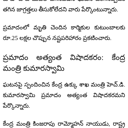
తగిన జాగ్రత్తలు తీసుకోలేదని వారు పేర్కొంటున్నారు.
ప్రమాదంలో మృతి చెందిన కార్మికుల కుటుంబాలకు
రూ.25 లక్షల చొప్పున నష్టపరిహారం ప్రకటించారు.
ప్రమాదం అత్యంత విషాదకరం: కేంద్ర
మంత్రి కుమారస్వామి
ఘటనపై స్పందించిన కేంద్ర ఉక్కు శాఖ మంత్రి హెచ్.డి.
కుమారస్వామి ప్రమాదం అత్యంత విషాదకరమని
పేర్కొన్నారు.
కేంద్ర మంత్రి కింజరాపు రామ్మోహన్ నాయుడు, రాష్ట్ర