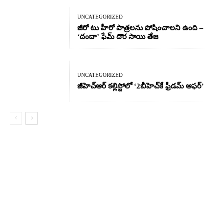
UNCATEGORIZED
జీరో టు హీరో పాత్రలను పోషించాలని ఉంది –
‘దందా’ ఫేమ్ దొర సాయి తేజ
UNCATEGORIZED
జీహెచ్ఆర్‌ కల్లిస్టోలో ‘2బీహెచ్‌కే ఫ్రీడమ్ ఆఫర్’