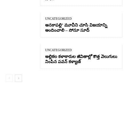
UNCATEGORIZED
అనకాపల్లి’ మూవీని చూసి విజయాన్ని
అందించాలి – సోనూ సూద్
UNCATEGORIZED
అల్లికల కళాకారుల జీవితాల్లో కొత్త వెలుగులు
నింపిన పవన్ కళ్యాణ్