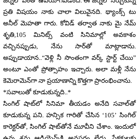
జర్నీలో ఎంతో ఉపయోగపడింది. ఈ జర్నీలో నేర్చుకున్న
ప్రతి విషయం నాకు చాలా విలువైనది. థ్యాంక్స్ టు
అనీల్ మెహ‌తా గారు. కోవిడ్ తర్వాత నాకు మై నేమ్
శృతి,105 మినిట్స్‌ వంటి సినిమాల్లో అవకాశం
వచ్చినప్పుడు, నేను సార్‌తో మాట్లాడాను.
అప్పుడాయాన‌..“వెళ్లి నీ సొంతంగా వ‌ర్క్ స్టార్ట్ చేయి”
అంటూ ఎంతో ప్రోత్సాహం ఇచ్చారు. అలా మళ్లీ నేను
కెమెరామెన్‌గా నా ప్రయాణాన్ని కొత్తగా ప్రారంభించాను.
*సవాలుతో కూడుకున్నది..*
సింగిల్ షాట్‌లో సినిమా తీయడం అనేది సవాల్‌తో
కూడుకున్న పని. హన్సిక గారితో చేసిన ‘105’ సింగిల్
కారెక్టర్‌తో, సింగిల్ షాట్‌తోనే మూవీని చేశాం. ఇందులో
ఉన్న శ్రమ ఆడియెన్స్‌కి అవసరం లేదు. ప్రేక్షకులకు