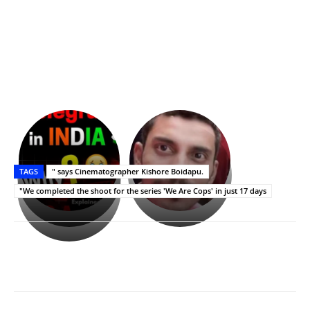
భగవంతుని
కేజీఎఫ్
ప్రసాదం
Upasana:
సినిమాతో
తీర్థం..తులసీదళం
భర్తపై
పాన్
TAGS
" says Cinematographer Kishore Boidapu.
లేకుండా
రివెంజ్
ఇండియా
అసంపూర్ణం
తీర్చుకున్న
స్టార్
"We completed the shoot for the series 'We Are Cops' in just 17 days
ఉపాసన..
హీరోయిన్‏గా
పాపం
శ్రీనిధి
రామ్
శెట్టి.
చరణ్