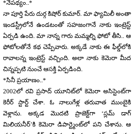
*నేపథ్యం..*
నా పూర్తి పేరు దుర్గ కిషోర్ కుమార్. మా ఫ్యామిలీ అంతా
ఇండస్ట్రీలోనే ఉండటంతో సహజంగానే నాకు ఇంట్రెస్ట్
ఏర్పడి ఉంది. మా నాన్న గారు మమ్మల్ని ఫోటో తీసి.. ఆ
ఫోటోలతోనే కథ చెప్పేవారు. అక్కడే నాకు ఈ ఫీల్డ్‌లోకి
రావాలన్న ఇంట్రెస్ట్ వచ్చింది. అలా నాకు కెమెరా మీద
చిన్నప్పటి నుంచే ఆసక్తి ఏర్పడింది.
*సినీ ప్రయాణం..*
2002లో రవి ప్రసాద్ యూనిట్‌లో కెమెరా అసిస్టెంట్‌గా
కెరీర్ స్టార్ట్ చేశా. ఓ నాలుగేళ్ల తరువాత ముంబైకి
వెళ్లాను. అక్కడ మొదటి ప్రాజెక్ట్‌గా ‘స్లమ్ డాగ్
మిలియనీర్’కి కెమెరా డిపార్ట్మెంట్‌లో పని చేశాను. ఆ