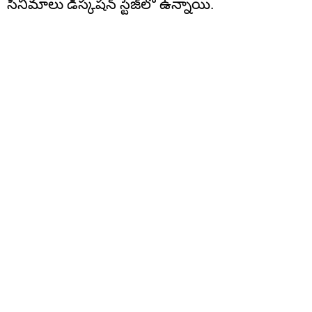
సినిమాలు డిస్క‌ష‌న్ స్టేజ్‌లో ఉన్నాయి.