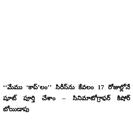
‘‘మేము ‘కాప్‌’లం’’ సిరీస్‌ను కేవలం 17 రోజుల్లోనే
షూట్ పూర్తి చేశాం – సినిమాటోగ్రాఫ‌ర్‌ కిషోర్
బోయిడాపు