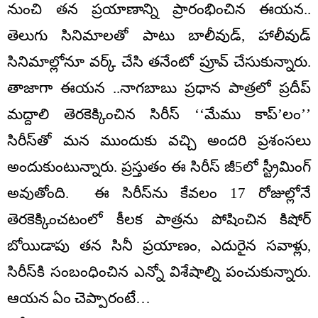
నుంచి త‌న ప్ర‌యాణాన్ని ప్రారంభించిన ఈయ‌న‌..
తెలుగు సినిమాల‌తో పాటు బాలీవుడ్, హాలీవుడ్
సినిమాల్లోనూ వ‌ర్క్ చేసి త‌నేంటో ప్రూవ్ చేసుకున్నారు.
తాజాగా ఈయ‌న ..నాగబాబు ప్రధాన పాత్రలో ప్రదీప్
మద్దాలి తెరకెక్కించిన సిరీస్ ‘‘మేము కాప్’లం’’
సిరీస్‌తో మ‌న ముందుకు వ‌చ్చి అంద‌రి ప్ర‌శంస‌లు
అందుకుంటున్నారు. ప్ర‌స్తుతం ఈ సిరీస్ జీ5లో స్ట్రీమింగ్
అవుతోంది. ఈ సిరీస్‌ను కేవలం 17 రోజుల్లోనే
తెరకెక్కించ‌టంలో కీల‌క పాత్ర‌ను పోషించిన‌ కిషోర్
బోయిడాపు తన సినీ ప్రయాణం, ఎదురైన సవాళ్లు,
సిరీస్‌కి సంబంధించిన ఎన్నో విశేషాల్ని పంచుకున్నారు.
ఆయన ఏం చెప్పారంటే…