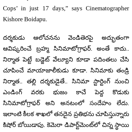
Cops’ in just 17 days,” says Cinematographer
Kishore Boidapu.
ద‌ర్శ‌కుడు ఆలోచ‌న‌ను వెండితెర‌పై అద్భుతంగా
ఆవిష్క‌రించే బ్ర‌హ్మ సినిమాటోగ్రాఫ‌ర్‌. అంతే కాదు..
నిర్మాత పెట్టే బ‌డ్జెట్ వేల్యూని కూడా ప‌దింత‌లు చేసి
చూపించే మాయాజాలీకుడు కూడా. సినిమాకు తండ్రి
నిర్మాత‌.. త‌ల్లి ద‌ర్శ‌కుడైతే.. సినిమా స్టార్టింగ్ నుంచి
ఎండింగ్ వ‌ర‌కు భుజం కాచే పెద్ద కొడుకు
సినిమాటోగ్రాఫ‌ర్ అని అన‌టంలో సందేహం లేదు.
ఇలాంటి కీల‌క శాఖ‌లో త‌న‌దైన ప్ర‌తిభ‌ను చూపిస్తున్నారు
కిషోర్ బోయిడాపు. కెమెరా డిపార్ట్‌మెంట్‌లో చిన్న స్థాయి