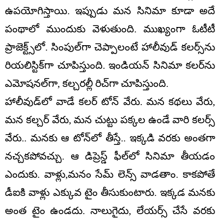
ఉప‌యోగిస్తాయి. ఇప్పుడు మ‌న సినిమా కూడా అదే
పంథాలో ముందుకు వెళుతుంది. ముఖ్యంగా ఓటీటీ
ప్రాజెక్ట్స్‌లో. సింపుల్‌గా చెప్పాలంటే హాలీవుడ్ క‌ల‌ర్స్‌ను
రియలిస్టిక్‌గా చూపిస్తుంది. ఇండియ‌న్ సినిమా క‌ల‌ర్‌ను
ఎమోష‌న‌ల్‌గా, క‌ల్చ‌ర‌ల్లీ రిచ్‌గా చూపిస్తుంది.
హాలీవుడ్‌లో వాడే కలర్ టోన్ వేరు. మన కథలు వేరు,
మన కల్చర్ వేరు, మన చుట్టు పక్కల ఉండే వారి కలర్స్
వేరు.. మనకు ఆ టోన్‌లో తీస్తే.. ఇక్కడి వరకు అంతగా
నచ్చకపోవచ్చు. ఆ డిప్రెస్డ్ ఫీల్‌లో సినిమా తీయడం
ఎందుకు. వాళ్లు,మనం సేమ్ లెన్స్ వాడతాం. కాకపోతే
డీఐకి వాళ్లు ఎక్కువ టైం తీసుకుంటారు. ఇక్కడ మనకు
అంత టైం ఉండదు. నాలుగైదు, లేయర్స్ చేసే వరకు