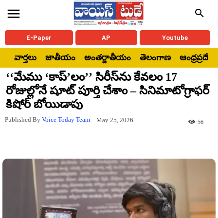
E-Paper
AP
Youtube
వార్తలు
జాతీయం
అంతర్జాతీయం
తెలంగాణ
ఆంధ్రప్రదేశ్
‘‘మేము ‘కాప్‌’లం’’ సిరీస్‌ను కేవలం 17
రోజుల్లోనే షూట్ పూర్తి చేశాం – సినిమాటోగ్రాఫ‌ర్‌
కిషోర్ బోయిడాపు
Published By
Voice Today Team
May 25, 2026
56