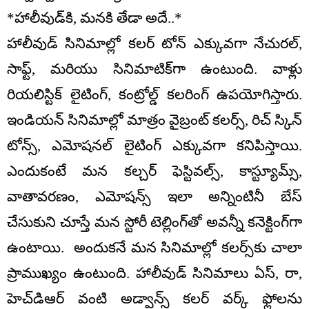
*హాలీవుడ్‌కి, మనకి తేడా అదే..*
హాలీవుడ్ సినిమాల్లో కలర్ టోన్ ఎక్కువగా నేచురల్‌,
సాఫ్ట్‌, మరియు సినిమాటిక్‌గా ఉంటుంది. వాళ్లు
రియ‌లిస్టిక్ లైటింగ్‌, కంట్రోల్డ్ క‌లరింగ్ ఉప‌యోగిస్తారు.
ఇండియ‌న్ సినిమాల్లో మాత్రం వైబ్రంట్ క‌ల‌ర్స్‌, రిచ్ స్కిన్
టోన్స్‌, ఎమోష‌న‌ల్ లైటింగ్ ఎక్కువ‌గా క‌నిపిస్తాయి.
ఎందుకంటే మ‌న క‌ల్చ‌ర్ ఫెస్టివ‌ల్స్‌, కాస్ట్యూమ్స్‌,
వాతావ‌ర‌ణం, ఎమోష‌న్స్ ఇలా అన్నింటినీ బేస్
చేసుకుని చూస్తే మ‌న స్టోరీ టెల్లింగ్‌తో అవ‌న్నీ క‌నెక్టింగ్‌గా
ఉంటాయి. అందుక‌నే మ‌న సినిమాల్లో క‌లర్స్‌కు చాలా
ప్రాముఖ్యం ఉంటుంది. హాలీవుడ్ సినిమాలు ఏస్‌, రా,
హెచ్‌డిఆర్ వంటి అడ్వాన్స్ క‌ల‌ర్ వ‌ర్క్ ఫ్లోల‌ను