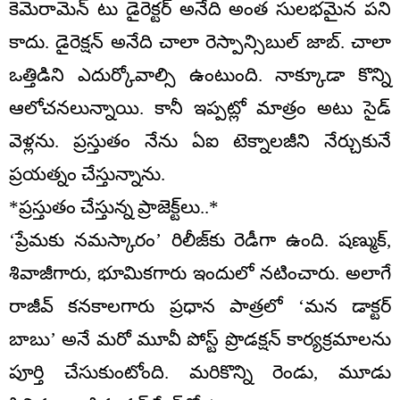
కెమెరామెన్ టు డైరెక్టర్ అనేది అంత సులభమైన పని
కాదు. డైరెక్షన్ అనేది చాలా రెస్పాన్సిబుల్ జాబ్. చాలా
ఒత్తిడిని ఎదుర్కోవాల్సి ఉంటుంది. నాక్కూడా కొన్ని
ఆలోచనలున్నాయి. కానీ ఇప్పట్లో మాత్రం అటు సైడ్
వెళ్లను. ప్రస్తుతం నేను ఏఐ టెక్నాలజీని నేర్చుకునే
ప్రయత్నం చేస్తున్నాను.
*ప్రస్తుతం చేస్తున్న ప్రాజెక్ట్‌లు..*
‘ప్రేమకు నమస్కారం’ రిలీజ్‌కు రెడీగా ఉంది. షణ్ముక్,
శివాజీగారు, భూమికగారు ఇందులో న‌టించారు. అలాగే
రాజీవ్ క‌న‌కాల‌గారు ప్ర‌ధాన పాత్ర‌లో ‘మ‌న డాక్ట‌ర్
బాబు’ అనే మ‌రో మూవీ పోస్ట్ ప్రొడ‌క్ష‌న్ కార్య‌క్ర‌మాల‌ను
పూర్తి చేసుకుంటోంది. మ‌రికొన్ని రెండు, మూడు