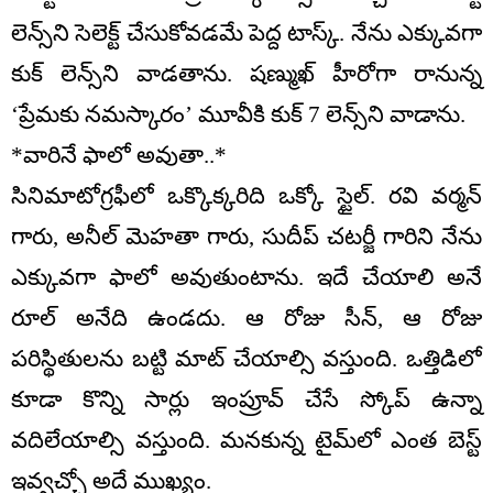
లెన్స్‌ని సెలెక్ట్ చేసుకోవడమే పెద్ద టాస్క్. నేను ఎక్కువగా
కుక్ లెన్స్‌ని వాడతాను. షణ్ముఖ్ హీరోగా రానున్న
‘ప్రేమకు నమస్కారం’ మూవీకి కుక్ 7 లెన్స్‌ని వాడాను.
*వారినే ఫాలో అవుతా..*
సినిమాటోగ్రఫీలో ఒక్కొక్కరిది ఒక్కో స్టైల్. రవి వర్మన్
గారు, అనీల్ మెహతా గారు, సుదీప్ చటర్జీ గారిని నేను
ఎక్కువగా ఫాలో అవుతుంటాను. ఇదే చేయాలి అనే
రూల్ అనేది ఉండదు. ఆ రోజు సీన్‌, ఆ రోజు
పరిస్థితులను బట్టి మాట్ చేయాల్సి వస్తుంది. ఒత్తిడిలో
కూడా కొన్ని సార్లు ఇంప్రూవ్ చేసే స్కోప్ ఉన్నా
వదిలేయాల్సి వస్తుంది. మనకున్న టైమ్‌లో ఎంత బెస్ట్
ఇవ్వచ్చో అదే ముఖ్యం.