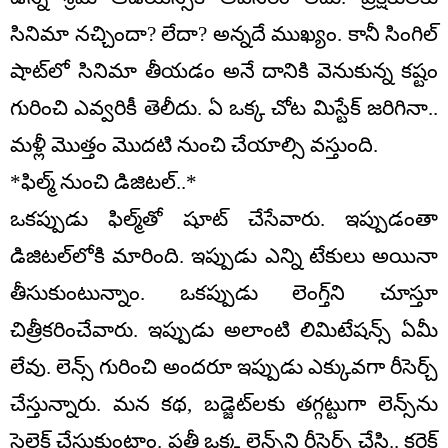
సినిమా నచ్చిందా? లేదా? అన్నదే ముఖ్యం. కానీ సింగిల్
షాట్‌లో సినిమా తీయడం అనే దానికి వెనుకున్న కష్టం
గురించి ఎవ్వరికీ తెలీదు. ఏ ఒక్క చోట మిస్టేక్ జరిగినా..
మళ్లీ మొత్తం మొదటి నుంచి చేయాల్సి వస్తుంది.
*ఫిల్మ్ నుంచి డిజిటల్..*
ఒకప్పుడు ఫిల్మ్‌తో షూట్ చేసేవారు. ఇప్పుడంతా
డిజిటల్‌లోకి మారింది. ఇప్పుడు ఎన్ని టేకులు అయినా
తీసుకుంటున్నాం. ఒకప్పుడు లెంగ్త్‌ని చూస్తూ
చిత్రీకరించేవారు. ఇప్పుడు అలాంటి లిమిటేషన్స్ ఏమీ
లేవు. లెన్స్ గురించి అందరూ ఇప్పుడు ఎక్కువగా రీసెర్చ్
చేస్తున్నారు. మన కథ, బడ్జెట్‌లకు తగ్గట్టుగా లెన్స్‌ను
సెలెక్ట్ చేసుకుంటాం. ప్రతీ ఒక్క లెన్స్‌ని రీసెర్చ్ చేసి.. కరెక్ట్