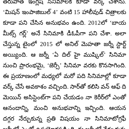
తరువాత ఇంగ్లీష్ సినిమాలకి కూడా వర్క్ చేశాను.
‘మిషన్ ఇంపాజిబుల్ 4’ వంటి 15 హాలీవుడ్ చిత్రాలకు
కూడా పని చేసిన అనుభవం ఉంది. 2012లో ‘బాయ
మీట్స్ గర్ల్’ అనే సినిమాకి డీఓపీగా పని చేశా. అలా
చేస్తున్న టైంలో 2015 లో అనిల్ మెహతా జ‌ర్నీ స్టార్ట్
అయ్యింది. ఆ జ‌ర్నీ ‘ఏ దిల్ హై ముష్కిల్’ సినిమా
నుంచి ప్రారంభమై, ‘జెర్సీ’ సినిమా వరకు కొనసాగింది.
ఈ ప్రయాణంలో మధ్యలో మరో పది సినిమాల్లో కూడా
వర్క్ చేసే అవకాశం వచ్చింది. సార్‌తో కలిసి వన్ ఆఫ్ ది
మెయిన్ అసిస్టెంట్‌గా పని చేయడం నా కెరీర్‌లో ఎంతో
ఆనందాన్ని, మంచి అనుభవాన్ని ఇచ్చింది. ఆయన
దగ్గర నేర్చుకున్న ప్రతి విషయం నా సినిమాటోగ్రఫీ