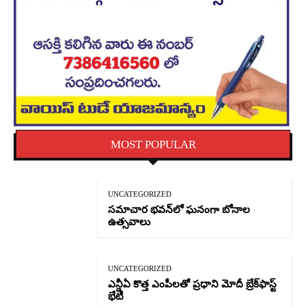
MOST POPULAR
UNCATEGORIZED
సమాచార భవన్‌లో ఘనంగా బోనాల
ఉత్సవాలు
UNCATEGORIZED
ఎన్డీఏ కొత్త ఎంపీలతో ప్రధాని మోదీ బ్రేక్‌ఫాస్ట్
భేటీ