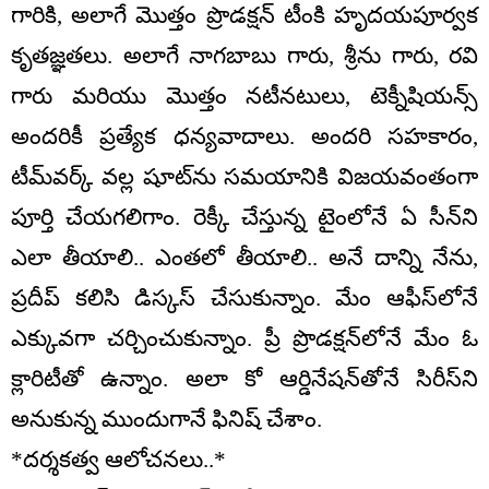
గారికి, అలాగే మొత్తం ప్రొడక్షన్ టీంకి హృదయపూర్వక
కృతజ్ఞతలు. అలాగే నాగబాబు గారు, శ్రీను గారు, రవి
గారు మరియు మొత్తం నటీనటులు, టెక్నీషియన్స్
అందరికీ ప్రత్యేక ధన్యవాదాలు. అందరి సహకారం,
టీమ్‌వర్క్ వల్ల షూట్‌ను సమయానికి విజయవంతంగా
పూర్తి చేయగలిగాం. రెక్కీ చేస్తున్న టైంలోనే ఏ సీన్‌ని
ఎలా తీయాలి.. ఎంతలో తీయాలి.. అనే దాన్ని నేను,
ప్రదీప్ కలిసి డిస్కస్ చేసుకున్నాం. మేం ఆఫీస్‌లోనే
ఎక్కువగా చర్చించుకున్నాం. ప్రీ ప్రొడక్షన్‌లోనే మేం ఓ
క్లారిటీతో ఉన్నాం. అలా కో ఆర్డినేషన్‌తోనే సిరీస్‌ని
అనుకున్న ముందుగానే ఫినిష్ చేశాం.
*దర్శకత్వ ఆలోచనలు..*