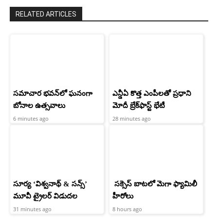
RELATED ARTICLES
సమాచార భవన్‌లో ఘనంగా
ఎన్డీఏ కొత్త ఎంపీలతో ప్రధాని
బోనాల ఉత్సవాలు
మోదీ బ్రేక్‌ఫాస్ట్ భేటీ
6 minutes ago
28 minutes ago
సూర్య ‘విశ్వనాథ్ & సన్స్’
సక్సెస్ బాటలో మెగా ఫ్యామిలీ
మూవీ ట్రైలర్ విడుదల
హీరోలు
31 minutes ago
8 hours ago