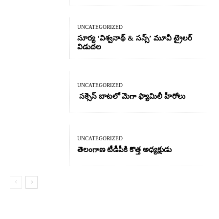
UNCATEGORIZED
సూర్య ‘విశ్వనాథ్ & సన్స్’ మూవీ ట్రైలర్
విడుదల
UNCATEGORIZED
సక్సెస్ బాటలో మెగా ఫ్యామిలీ హీరోలు
UNCATEGORIZED
తెలంగాణ టీడీపీకి కొత్త అధ్యక్షుడు