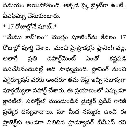
సమయం అయిపోతుంది. అక్కడ స్కై బ్రైట్‌గా ఉంటే..
వీఎఫ్ఎక్స్ చేసుకుంటారు.
* 17 రోజుల్లోనే షూట్..*
‘‘మేము కాప్’లం’’ మొత్తం షూటింగ్‌ను కేవలం 17
రోజుల్లో పూర్తి చేశాం. మంచి ప్రీ-ప్రొడక్షన్ ప్లానింగ్ వల్ల,
అలాగే ప్రతి డిపార్ట్‌మెంట్ ఎంతో కష్టపడి
పనిచేసినందువల్లే అది సాధ్యమైంది. ప్లానింగ్ నుంచి
ఎగ్జిక్యూషన్ వరకు అందరూ తమ బెస్ట్ ఇచ్చి సజావుగా
పూర్తయ్యేలా సపోర్ట్ చేశారు. ఈ ప్రయాణంలో ఎప్పుడూ
క్లారిటీతో, సపోర్ట్‌తో ముందుండిన డైరెక్టర్ ప్రదీప్ గారికి
ప్రత్యేక ధన్యవాదాలు. మా మీద నమ్మకం ఉంచి ఈ
ప్రాజెక్ట్‌కు అండగా నిలిచిన ప్రొడ్యూసర్ బీవీఎస్ రవి