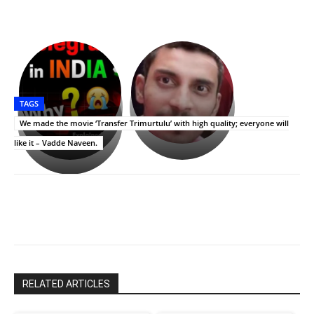
భగవంతుని
కేజీఎఫ్
ప్రసాదం
Upasana:
సినిమాతో
తీర్థం..తులసీదళం
భర్తపై
పాన్
TAGS
లేకుండా
రివెంజ్
ఇండియా
అసంపూర్ణం
తీర్చుకున్న
స్టార్
We made the movie ‘Transfer Trimurtulu’ with high quality; everyone will
ఉపాసన..
హీరోయిన్‏గా
like it – Vadde Naveen.
పాపం
శ్రీనిధి
రామ్
శెట్టి.
చరణ్
RELATED ARTICLES