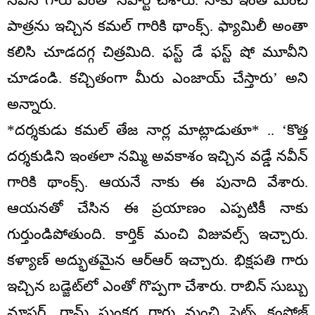
నవీన్ గారు ఎంతో సపోర్ట్ చేశారు. నాకు ఇంత మంచి
పాత్రను ఇచ్చిన కమల్ గారికి థాంక్స్. ఫ్యామిలీ అంతా
కలిసి చూడదగ్గ చిత్రమిది. ఫస్ట్ డే ఫస్ట్ షో మూవీని
చూడండి. కచ్చితంగా మీరు ఎంజాయ్ చేస్తారు’ అని
అన్నారు.
*దర్శకుడు కమల్ తేజ నార్ల మాట్లాడుతూ* .. ‘కొత్త
దర్శకుడిని ఇంతలా నమ్మి అవకాశం ఇచ్చిన వడ్డే నవీన్
గారికి థాంక్స్. ఆయనే నాకు ఈ పునాది వేశారు.
ఆయనతో చేసిన ఈ ప్రయాణం ఎప్పటికీ నాకు
గుర్తుండిపోతుంది. కార్తిక్ మంచి విజువల్స్ ఇచ్చారు.
కళ్యాణ్ అద్భుతమైన ఆర్ఆర్ ఇచ్చారు. భిక్షపతి గారు
ఇచ్చిన బడ్జెట్‌లో ఎంతో గొప్పగా చేశారు. రాబిన్ సుబ్బు
మాస్టర్, రామ్ సుంకర గారు మంచి ఫైట్స్ కంపోజ్