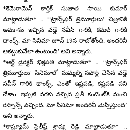
*కెమెరామెన్ కార్తిక్ సుజాత సాయి కుమార్
మాట్లాడుతూ* .. ‘‘ట్రాన్స్‌ఫర్ త్రిమూర్తులు’ చిత్రానికి
అవకాశం ఇచ్చిన వడ్డే నవీన్ గారికి, కమల్ గారికి
థాంక్స్. మా సినిమా జూన్ 19న రాబోతోంది. అందరినీ
ఆకట్టుకునేలా ఉంటుంది’ అని అన్నారు.
*ఆర్ట్ డైరెక్టర్ భిక్షపతి మాట్లాడుతూ* .. ‘‘ట్రాన్స్‌ఫర్
త్రిమూర్తులు’ సినిమాలో మమ్మల్ని సపోర్ట్ చేసిన వడ్డే
నవీన్ గారికి థాంక్స్. ఎంతో ఇష్టపడి, కష్టపడి పని
చేశాం. ఇప్పటి వరకు వచ్చిన ప్రతీ కంటెంట్‌కి మంచి
రెస్పాన్స్ వచ్చింది. మా సినిమా అందరినీ మెప్పిస్తుంది’
అని అన్నారు.
*కాస్ట్యూమ్ స్టైలీష్ట్ శ్రావ్య రెడ్డి మాట్లాడుతూ* ..