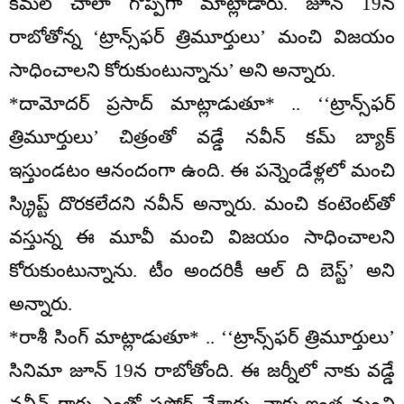
కమల్ చాలా గొప్పగా మాట్లాడారు. జూన్ 19న
రాబోతోన్న ‘ట్రాన్స్‌ఫర్ త్రిమూర్తులు’ మంచి విజయం
సాధించాలని కోరుకుంటున్నాను’ అని అన్నారు.
*దామోదర్ ప్రసాద్ మాట్లాడుతూ* .. ‘‘ట్రాన్స్‌ఫర్
త్రిమూర్తులు’ చిత్రంతో వడ్డే నవీన్ కమ్ బ్యాక్
ఇస్తుండటం ఆనందంగా ఉంది. ఈ పన్నెండేళ్లలో మంచి
స్క్రిప్ట్ దొరకలేదని నవీన్ అన్నారు. మంచి కంటెంట్‌తో
వస్తున్న ఈ మూవీ మంచి విజయం సాధించాలని
కోరుకుంటున్నాను. టీం అందరికీ ఆల్ ది బెస్ట్’ అని
అన్నారు.
*రాశీ సింగ్ మాట్లాడుతూ* .. ‘‘ట్రాన్స్‌ఫర్ త్రిమూర్తులు’
సినిమా జూన్ 19న రాబోతోంది. ఈ జర్నీలో నాకు వడ్డే