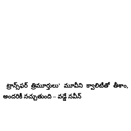
ట్రాన్స్‌ఫర్ త్రిమూర్తులు’ మూవీని క్వాలిటీతో తీశాం,
అందరికీ నచ్చుతుంది – వడ్డే నవీన్