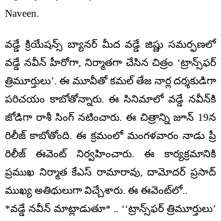
Naveen.
వడ్డే క్రియేషన్స్ బ్యానర్ మీద వడ్డే జిష్ణు సమర్ఫణలో
వడ్డే నవీన్ హీరోగా, నిర్మాతగా చేసిన చిత్రం ‘ట్రాన్స్‌ఫర్
త్రిమూర్తులు’. ఈ మూవీతో కమల్ తేజ నార్ల దర్శకుడిగా
పరిచయం కాబోతోన్నారు. ఈ సినిమాలో వడ్డే నవీన్‌కి
జోడిగా రాశీ సింగ్ నటించారు. ఈ చిత్రాన్ని జూన్ 19న
రిలీజ్ కాబోతోంది. ఈ క్రమంలో మంగళవారం నాడు ప్రీ
రిలీజ్ ఈవెంట్ నిర్వహించారు. ఈ కార్యక్రమానికి
ప్రముఖ నిర్మాత కేఎస్ రామారావు, దామోదర్ ప్రసాద్
ముఖ్య అతిథులుగా విచ్చేశారు. ఈ ఈవెంట్‌లో..
*వడ్డే నవీన్ మాట్లాడుతూ* .. ‘‘ట్రాన్స్‌ఫర్ త్రిమూర్తులు’