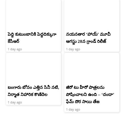
పెద్ది కుటుంబానికి పెద్దదిక్కుగా
నయనతార ‘హాయ్’ మూవీ
కేసీఆర్
ఆగస్టు 28న గ్రాండ్ రిలీజ్
1 day ago
1 day ago
బంగారు బోనం ఎత్తిన సినీ నటి,
జీరో టు హీరో పాత్రలను
నిర్మాత నిహారిక కొణిదెల
పోషించాలని ఉంది – ‘దందా’
ఫేమ్ దొర సాయి తేజ
1 day ago
1 day ago