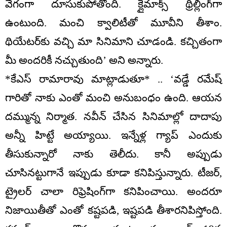
వేగంగా దూసుకుపోతోంది. క్లైమాక్స్ థ్రిల్లింగ్‌గా
ఉంటుంది. మంచి క్వాలిటీతో మూవీని తీశాం.
థియేటర్‌కు వచ్చి మా సినిమాని చూడండి. కచ్చితంగా
మీ అందరికీ నచ్చుతుంది’ అని అన్నారు.
*కేఎస్ రామారావు మాట్లాడుతూ* .. ‘వడ్డే రమేష్
గారితో నాకు ఎంతో మంచి అనుబంధం ఉంది. ఆయన
దమ్మున్న నిర్మాత. నవీన్ చేసిన సినిమాల్లో దాదాపు
అన్నీ హిట్టే అయ్యాయి. ఇన్నేళ్ల గ్యాప్ ఎందుకు
తీసుకున్నారో నాకు తెలీదు. కానీ అప్పుడు
చూసినట్టుగానే ఇప్పుడు కూడా కనిపిస్తున్నారు. టీజర్,
ట్రైలర్ చాలా రిఫ్రెషింగ్‌గా కనిపించాయి. అందరూ
నిజాయితీతో ఎంతో కష్టపడి, ఇష్టపడి తీశారనిపిస్తోంది.