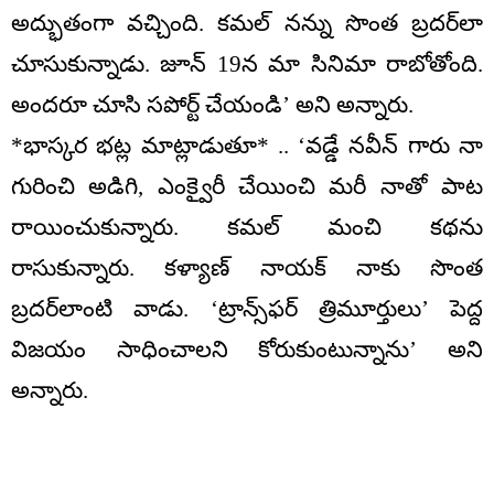
అద్భుతంగా వచ్చింది. కమల్ నన్ను సొంత బ్రదర్‌లా
చూసుకున్నాడు. జూన్ 19న మా సినిమా రాబోతోంది.
అందరూ చూసి సపోర్ట్ చేయండి’ అని అన్నారు.
*భాస్కర భట్ల మాట్లాడుతూ* .. ‘వడ్డే నవీన్ గారు నా
గురించి అడిగి, ఎంక్వైరీ చేయించి మరీ నాతో పాట
రాయించుకున్నారు. కమల్ మంచి కథను
రాసుకున్నారు. కళ్యాణ్ నాయక్ నాకు సొంత
బ్రదర్‌లాంటి వాడు. ‘ట్రాన్స్‌ఫర్ త్రిమూర్తులు’ పెద్ద
విజయం సాధించాలని కోరుకుంటున్నాను’ అని
అన్నారు.