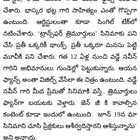
చేశారు. భాస్కర భట్ల గారి సాహిత్యం ఎంతో గొప్పగా
ఉంటుంది. ఆర్టిస్టులంతా కూడా సింగిల్ టేక్‌లో
నటించేశారు. ‘ట్రాన్స్‌ఫర్ త్రిమూర్తులు’ సినిమాకు పని
చేసి ప్రతీ ఒక్కరికీ థాంక్స్. ప్రతీ ఒక్కరూ మనసు పెట్టి
మూవీకి పని చేశారు. గత 12 ఏళ్ల నుంచి వడ్డే నవీన్
గారిని అభిమానులు గుండెల్లో పెట్టుకున్నారు. ఆయన
ఫ్యాన్స్ అంతా విజిల్స్ వేసేలా ఈ చిత్రం ఉంటుంది. వడ్డే
నవీన్ గారి మీద ప్రేమతో సినిమాకి వస్తే.. త్రిమూర్తులు
ఫ్యాన్‌గా బయటకు వెళ్తారు. జెన్ జీ కి కావాల్సిన
కంటెంట్ కూడా ఇందులో ఉంటుంది. జూన్ 19న మా
సినిమాని చూసి ప్రేక్షకులు ఆశీర్వదిస్తారని ఆశిస్తున్నాను’
అని అన్నారు.