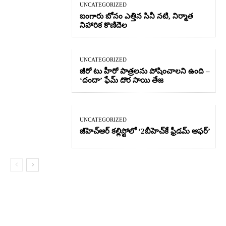
UNCATEGORIZED
బంగారు బోనం ఎత్తిన సినీ నటి, నిర్మాత
నిహారిక కొణిదెల
UNCATEGORIZED
జీరో టు హీరో పాత్రలను పోషించాలని ఉంది –
‘దందా’ ఫేమ్ దొర సాయి తేజ
UNCATEGORIZED
జీహెచ్ఆర్‌ కల్లిస్టోలో ‘2బీహెచ్‌కే ఫ్రీడమ్ ఆఫర్’