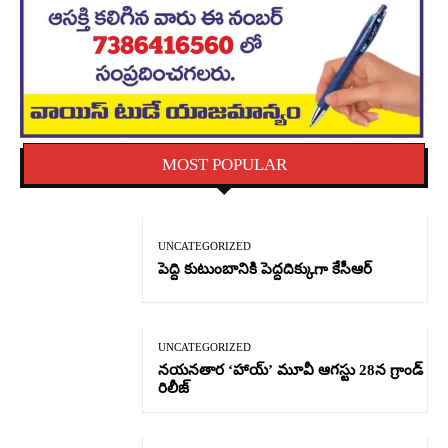
MOST POPULAR
UNCATEGORIZED
పెద్ది కుటుంబానికి పెద్దదిక్కుగా కేసీఆర్
UNCATEGORIZED
నయనతార ‘హాయ్’ మూవీ ఆగస్టు 28న గ్రాండ్
రిలీజ్