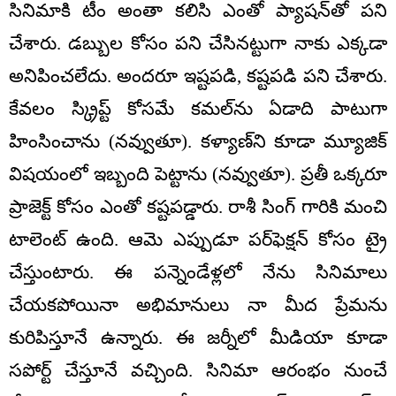
సినిమాకి టీం అంతా కలిసి ఎంతో ప్యాషన్‌తో పని
చేశారు. డబ్బుల కోసం పని చేసినట్టుగా నాకు ఎక్కడా
అనిపించలేదు. అందరూ ఇష్టపడి, కష్టపడి పని చేశారు.
కేవలం స్క్రిప్ట్ కోసమే కమల్‌ను ఏడాది పాటుగా
హింసించాను (నవ్వుతూ). కళ్యాణ్‌ని కూడా మ్యూజిక్
విషయంలో ఇబ్బంది పెట్టాను (నవ్వుతూ). ప్రతీ ఒక్కరూ
ప్రాజెక్ట్ కోసం ఎంతో కష్టపడ్డారు. రాశీ సింగ్ గారికి మంచి
టాలెంట్ ఉంది. ఆమె ఎప్పుడూ పర్‌ఫెక్షన్ కోసం ట్రై
చేస్తుంటారు. ఈ పన్నెండేళ్లలో నేను సినిమాలు
చేయకపోయినా అభిమానులు నా మీద ప్రేమను
కురిపిస్తూనే ఉన్నారు. ఈ జర్నీలో మీడియా కూడా
సపోర్ట్ చేస్తూనే వచ్చింది. సినిమా ఆరంభం నుంచే