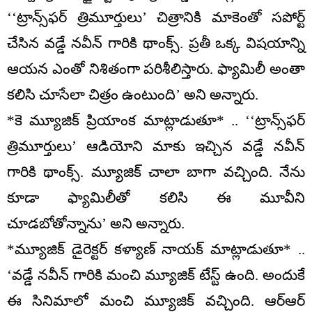
‘‘ట్రాన్స్‌ఫర్ త్రిమూర్తులు’ చిత్రానికి మాకెంతో సపోర్ట్
చేసిన వడ్డే నవీన్ గారికి థాంక్స్. ప్రతీ ఒక్క విషయాన్ని
ఆయన ఎంతో నిశితంగా పరిశీలిస్తారు. ఫ్యామిలీ అంతా
కలిసి చూసేలా చిత్రం ఉంటుంది’ అని అన్నారు.
*కె మ్యూజిక్ ప్రియాంక మాట్లాడుతూ* .. ‘‘ట్రాన్స్‌ఫర్
త్రిమూర్తులు’ ఆడియోని మాకు ఇచ్చిన వడ్డే నవీన్
గారికి థాంక్స్. మ్యూజిక్ చాలా బాగా వచ్చింది. నేను
కూడా ఫ్యామిలీతో కలిసి ఈ మూవీని
చూడబోతోన్నాను’ అని అన్నారు.
*మ్యూజిక్ డైరెక్టర్ కళ్యాణ్ నాయక్ మాట్లాడుతూ* ..
‘వడ్డే నవీన్ గారికి మంచి మ్యూజిక్ టేస్ట్ ఉంది. అందుకే
ఈ సినిమాలో మంచి మ్యూజిక్ వచ్చింది. ఆర్ఆర్