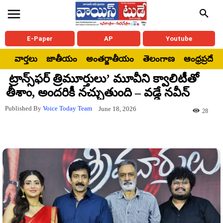
E-Paper
AP
Youtube
వార్తలు
జాతీయం
అంతర్జాతీయం
తెలంగాణ
ఆంధ్రప్రదేశ్
ట్రాన్స్‌ఫర్ త్రిమూర్తులు’ మూవీని క్వాలిటీతో
తీశాం, అందరికీ నచ్చుతుంది – వడ్డే నవీన్
Published By
Voice Today Team
June 18, 2026
28