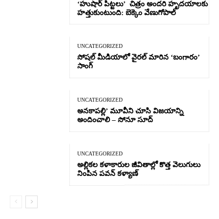
‘హుషార్‌ పిట్టలు’ చిత్రం అందరి హృదయాలకు
హత్తుకుంటుంది: బెక్కెం వేణుగోపాల్‌
UNCATEGORIZED
సోషల్ మీడియాలో వైరల్ మారిన ‘బంగారం’
సాంగ్
UNCATEGORIZED
అనకాపల్లి’ మూవీని చూసి విజయాన్ని
అందించాలి – సోనూ సూద్
UNCATEGORIZED
అల్లికల కళాకారుల జీవితాల్లో కొత్త వెలుగులు
నింపిన పవన్ కళ్యాణ్