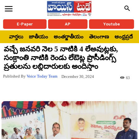
E-Paper
AP
Youtube
వార్తలు
జాతీయం
అంతర్జాతీయం
తెలంగాణ
ఆంధ్రప్రదేశ్
వచ్చే జనవరి నెల 5 నాటికి 4 లేఅవుట్లకు,
సంక్రాంతి నాటికి రెండు లేఔట్ల ప్రొసీడింగ్స్
ప్రతులను లబ్ధిదారులకు అందిస్తాం
Published By
Voice Today Team
December 30, 2024
63