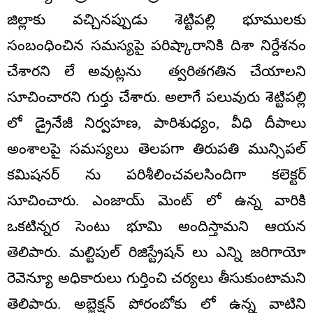
జిల్లాకు వచ్చినప్పుడు శెట్టిపల్లి భూములకు
సంబంధించిన సమస్యపై పరిష్కారానికి దిశా నిర్దేశనం
చేశారని లే అవుట్లను త్వరితగతిన చేయాలని
సూచించారని గుర్తు చేశారు. అలాగే పలువురు శెట్టిపల్లి
లో డ్రైనేజీ నిర్వహణ, పారిశుధ్యం, వీధి దీపాలు
అంశాలపై సమస్యలు తెలపగా తిరుపతి మున్సిపల్
కమిషనర్ ను పరిశీలించవలసిందిగా కలెక్టర్
సూచించారు. ఎంజాయ్ మెంట్ లో ఉన్న వారికి
ఒకటిన్నర సెంటు భూమి అందిస్తామని ఆయన
తెలిపారు. మల్టిపుల్ రిజిస్ట్రేషన్ లు ఎన్ని జరిగాయో
రెవెన్యూ అధికారులు గుర్తించి చర్యలు తీసుకుంటామని
తెలిపారు. అబ్జెక్షన్ పోరంబోకు లో ఉన్న వాటిని