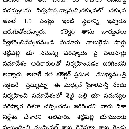
సదస్సులను నిర్వహిస్తున్నామని,తక్కువలో తక్కువ
అంటే 1.5 సెంట్లు ఇంటి స్థలాన్ని ఇవ్వడం
జరుగుతోందన్నారు. కలెక్టర్ తాను బాధ్యతలు
స్వీకరించినప్పటినుండి సుమారు నాలుగైదు సార్లు
శెట్టిపల్లి భూ సమస్య పరిష్కారం పై పలుసార్లు
సమావేశం అధికారులతో నిర్వహించడం జరిగిందని
అన్నారు. అలాగే గత కలెక్టర్ ప్రస్తుత ముఖ్యమంత్రి
సెక్రటరీ ప్రద్యుమ్న ఈ మధ్యనే శ్రీకాళహస్తి నందు
నిర్వహించి సమావేశంలో శెట్టి పల్లి భూ సమస్యల
పరిష్కార దిశగా చర్చించడం జరిగిందని వారు దిశా
నిర్దేశం చేశారని తెలిపారు. శెట్టిపల్లి భూములకు
సంబంధించి మున్సిపల్ శాఖ రెవెన్యూ శాఖ రెండు