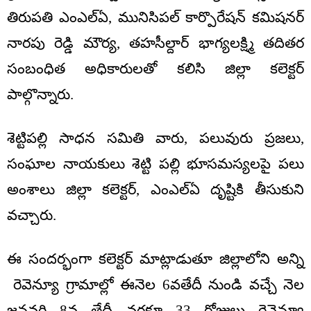
తిరుపతి ఎంఎల్ఏ, మునిసిపల్ కార్పొరేషన్ కమిషనర్
నారపు రెడ్డి మౌర్య, తహసీల్దార్ భాగ్యలక్ష్మి తదితర
సంబంధిత అధికారులతో కలిసి జిల్లా కలెక్టర్
పాల్గొన్నారు.
శెట్టిపల్లి సాధన సమితి వారు, పలువురు ప్రజలు,
సంఘాల నాయకులు శెట్టి పల్లి భూసమస్యలపై పలు
అంశాలు జిల్లా కలెక్టర్, ఎంఎల్ఏ దృష్టికి తీసుకుని
వచ్చారు.
ఈ సందర్భంగా కలెక్టర్ మాట్లాడుతూ జిల్లాలోని అన్ని
రెవెన్యూ గ్రామాల్లో ఈనెల 6వతేదీ నుండి వచ్చే నెల
జనవరి 8వ తేదీ వరకూ 33 రోజులు రెవెన్యూ