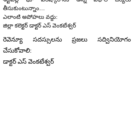
తీసుకుంటున్నాం…
ఎలాంటి అపోహలు వద్దు:
జిల్లా కలెక్టర్ డాక్టర్ ఎస్ వెంకటేశ్వర్
రెవెన్యూ సదస్సులను ప్రజలు సద్వినియోగం
చేసుకోవాలి:
డాక్టర్ ఎస్ వెంకటేశ్వర్