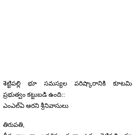
శెట్టిపల్లి భూ సమస్యల పరిష్కారానికి కూటమి
ప్రభుత్వం కట్టుబడి ఉంది::
ఎంఎల్ఏ ఆరని శ్రీనివాసులు
తిరుపతి,