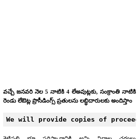
వచ్చే జనవరి నెల 5 నాటికి 4 లేఅవుట్లకు, సంక్రాంతి నాటికి
రెండు లేఔట్ల ప్రొసీడింగ్స్ ప్రతులను లబ్ధిదారులకు అందిస్తాం
We will provide copies of procee
శెట్టిపల్లి భూ పరిష్కారానికి అన్ని విధాల చర్యలు