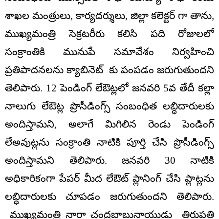
శాఖల మంత్రులు, కార్యదర్శులు, జిల్లా కలెక్టర్ గా తాను,
ముఖ్యమంత్రి సెక్రటరీరు కలిసి పది రోజులలో
సంక్రాంతికి మునుపే సమావేశం నిర్వహించి
ప్రతిపాదనలను క్యాబినెట్ కు పంపడం జరుగుతుందని
తెలిపారు. 12 పెండింగ్ లేఔట్లలో జనవరి 5వ తేదీ కల్లా
నాలుగు లేఔట్ల ప్రొసీడింగ్స్ సంబంధిత లబ్ధిదారులకు
అందిస్తామని, అలాగే మిగిలిన రెండు పెండింగ్
లేఅవుట్లను సంక్రాంతి నాటికి పూర్తి చేసి ప్రొసీడింగ్స్
అందిస్తామని తెలిపారు. జనవరి 30 నాటికి
అధికారికంగా పేపర్ మీద లేఔట్ ప్లానింగ్ చేసి ప్లాట్లను
లబ్ధిదారులకు చూపడం జరుగుతుందని తెలిపారు.
ముఖ్యమంత్రి నారా చంద్రబాబునాయుడు తిరుపతి