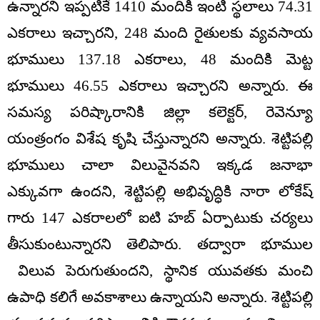
ఉన్నారని ఇప్పటికే 1410 మందికి ఇంటి స్థలాలు 74.31
ఎకరాలు ఇచ్చారని, 248 మంది రైతులకు వ్యవసాయ
భూములు 137.18 ఎకరాలు, 48 మందికి మెట్ట
భూములు 46.55 ఎకరాలు ఇచ్చారని అన్నారు. ఈ
సమస్య పరిష్కారానికి జిల్లా కలెక్టర్, రెవెన్యూ
యంత్రంగం విశేష కృషి చేస్తున్నారని అన్నారు. శెట్టిపల్లి
భూములు చాలా విలువైనవని ఇక్కడ జనాభా
ఎక్కువగా ఉందని, శెట్టిపల్లి అభివృద్ధికి నారా లోకేష్
గారు 147 ఎకరాలలో ఐటి హబ్ ఏర్పాటుకు చర్యలు
తీసుకుంటున్నారని తెలిపారు. తద్వారా భూముల
విలువ పెరుగుతుందని, స్థానిక యువతకు మంచి
ఉపాధి కలిగే అవకాశాలు ఉన్నాయని అన్నారు. శెట్టిపల్లి