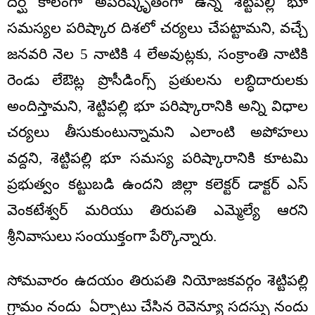
దీర్ఘ కాలంగా అపరిష్కృతంగా ఉన్న శెట్టిపల్లి భూ
సమస్యల పరిష్కార దిశలో చర్యలు చేపట్టామని, వచ్చే
జనవరి నెల 5 నాటికి 4 లేఅవుట్లకు, సంక్రాంతి నాటికి
రెండు లేఔట్ల ప్రొసీడింగ్స్ ప్రతులను లబ్ధిదారులకు
అందిస్తామని, శెట్టిపల్లి భూ పరిష్కారానికి అన్ని విధాల
చర్యలు తీసుకుంటున్నామని ఎలాంటి అపోహలు
వద్దని, శెట్టిపల్లి భూ సమస్య పరిష్కారానికి కూటమి
ప్రభుత్వం కట్టుబడి ఉందని జిల్లా కలెక్టర్ డాక్టర్ ఎస్
వెంకటేశ్వర్ మరియు తిరుపతి ఎమ్మెల్యే ఆరని
శ్రీనివాసులు సంయుక్తంగా పేర్కొన్నారు.
సోమవారం ఉదయం తిరుపతి నియోజకవర్గం శెట్టిపల్లి
గ్రామం నందు ఏర్పాటు చేసిన రెవెన్యూ సదస్సు నందు