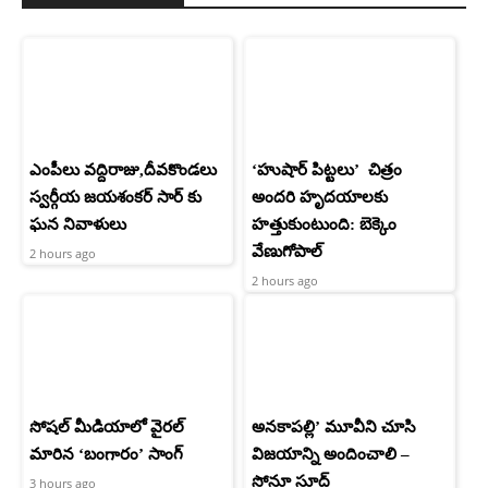
ఎంపీలు వద్దిరాజు,దీవకొండలు
‘హుషార్‌ పిట్టలు’ చిత్రం
స్వర్గీయ జయశంకర్ సార్ కు
అందరి హృదయాలకు
ఘన నివాళులు
హత్తుకుంటుంది: బెక్కెం
వేణుగోపాల్‌
2 hours ago
2 hours ago
సోషల్ మీడియాలో వైరల్
అనకాపల్లి’ మూవీని చూసి
మారిన ‘బంగారం’ సాంగ్
విజయాన్ని అందించాలి –
సోనూ సూద్
3 hours ago