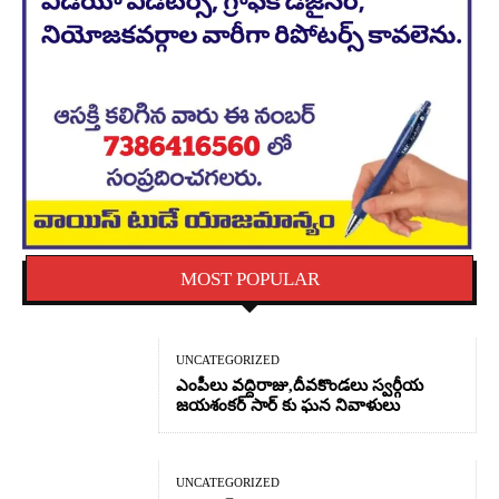
MOST POPULAR
UNCATEGORIZED
ఎంపీలు వద్దిరాజు,దీవకొండలు స్వర్గీయ
జయశంకర్ సార్ కు ఘన నివాళులు
UNCATEGORIZED