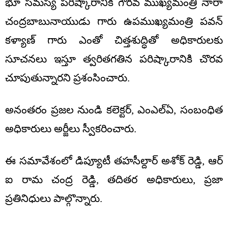
భూ సమస్య పరిష్కారానికి గౌరవ ముఖ్యమంత్రి నారా
చంద్రబాబునాయుడు గారు ఉపముఖ్యమంత్రి పవన్
కళ్యాణ్ గారు ఎంతో చిత్తశుద్ధితో అధికారులకు
సూచనలు ఇస్తూ త్వరితగతిన పరిష్కారానికి చొరవ
చూపుతున్నారని ప్రశంసించారు.
అనంతరం ప్రజల నుండి కలెక్టర్, ఎంఎల్ఏ, సంబంధిత
అధికారులు అర్జీలు స్వీకరించారు.
ఈ సమావేశంలో డిప్యూటీ తహసీల్దార్ అశోక్ రెడ్డి, ఆర్
ఐ రామ చంద్ర రెడ్డి, తదితర అధికారులు, ప్రజా
ప్రతినిధులు పాల్గొన్నారు.