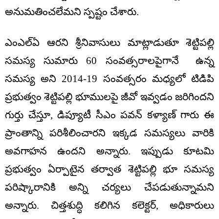
అనుమతించలేమని స్పష్టం చేశారు.
ఎంఎల్ఏ ఆరని శ్రీనివాసులు మాట్లాడుతూ శెట్టిపల్లి
సమస్య సుమారు 60 సంవత్సరాలపైగానే ఉన్న
సమస్య అని 2014-19 సంవత్సరం మధ్యలో టిడిపి
ప్రభుత్వం శెట్టిపల్లి భూములపై జీవో ఇవ్వడం జరిగిందని
గుర్తు చేస్తూ, డిప్యూటీ సీఎం పవన్ కళ్యాణ్ గారు ఈ
ప్రాంతాన్ని పరిశీలించారని ఇక్కడ సమస్యలు వారికి
అవగాహన ఉందని అన్నారు. ఇప్పుడు కూటమి
ప్రభుత్వం ఏర్పాటైన తర్వాత శెట్టిపల్లి భూ సమస్య
పరిష్కారానికి అన్ని చర్యలు చేపడుతున్నామని
అన్నారు. చిత్తశుద్ధి కలిగిన కలెక్టర్, అధికారులు