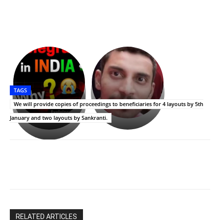
భగవంతుని
కేజీఎఫ్
ప్రసాదం
Upasana:
సినిమాతో
తీర్థం..తులసీదళం
భర్తపై
పాన్
TAGS
లేకుండా
రివెంజ్
ఇండియా
అసంపూర్ణం
తీర్చుకున్న
స్టార్
We will provide copies of proceedings to beneficiaries for 4 layouts by 5th
ఉపాసన..
హీరోయిన్‏గా
January and two layouts by Sankranti.
పాపం
శ్రీనిధి
రామ్
శెట్టి.
చరణ్
RELATED ARTICLES