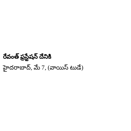
రేవంత్ ఫ్రస్టేషన్ దేనికి
హైదరాబాద్, మే 7, (వాయిస్ టుడే)