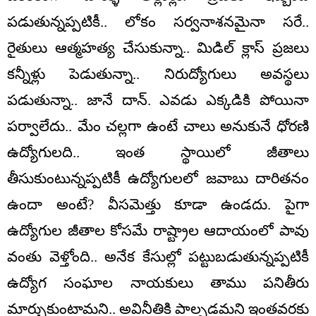
పడుతున్నప్పటికీ.. లోకం సర్వనాశనమైనా సరే..
రైతులు ఆత్మహత్య చేసుకున్నా.. మిడిల్ క్లాస్ ప్రజలు
కన్నీళ్లు పెడుతున్నా.. నిరుద్యోగులు అవస్థలు
పడుతున్నా.. జానే దాన్. ఎవడు ఎక్కడికి పోయినా
పర్వాలేదు.. మేం చల్లగా ఉంటే చాలు అనుకునే ధోరణి
ఉద్యోగులది.. ఇంత స్థాయిలో జీతాలు
తీసుకుంటున్నప్పటికీ ఉద్యోగులలో జవాబు దారితనం
ఉందా అంటే? వీసమెత్తు కూడా ఉండదు. పైగా
ఉద్యోగుల జీతాల కోసమే రాష్ట్రాల ఆదాయంలో పావు
వంతు వెళ్తోంది.. అనేక కేసుల్లో పట్టుబడుతున్నప్పటికీ
ఉద్యోగ సంఘాల నాయకులు తాము పనితీరు
మార్చుకుంటామని.. అవినీతికి పాల్పడమని ఇంతవరకు