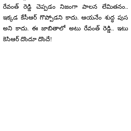
రేవంత్ రెడ్డి చెప్పడం నిజంగా పాలన లేమితనం..
ఇక్కడ కేసీఆర్ గొప్పోడని కాదు. ఆయనేం శుద్ధ పుస
అని కాదు. ఈ జాబితాలో అటు రేవంత్ రెడ్డి.. ఇటు
కెసిఆర్ దొందూ దొందే!