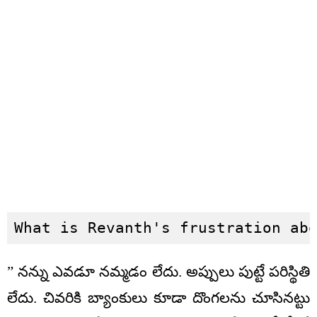
What is Revanth's frustration ab
” నన్ను ఎవడూ నమ్మడం లేదు. అప్పులు పుట్టే పరిస్థితి
లేదు. చివరికి బ్యాంకులు కూడా దొంగలను చూసినట్టు