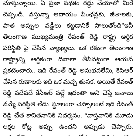
చూస్తున్నాయి. ఏ ప్రజా పథకం రద్దు చేయాలో మీరే
చెప్పండి. వస్తున్నా ఆదాయం పింఛన్లకు, జీతాలకు,
పాత అప్పుల వడ్డీలు కట్టడానికే సాలుతోంది”ఇవీ
తెలంగాణ ముఖ్యమంత్రి రేవంత్ రెడ్డి రాష్ట్ర ఆర్థిక
పరిస్థితి పై చేసిన వ్యాఖ్యలు. ఒక రకంగా తెలంగాణ
రాష్ట్రాన్ని ఆర్థికంగా దివాలా తీసినట్టుగా ఆయన
ప్రకటించారు.. ఇది రేవంత్ రెడ్డి అనుభవలేమి, కెసిఆర్
చేసిన రుణాలకు ఇది ఒక మచ్చ తునక. అయితే రేవంత్
రెడ్డి పదేపదే కేసీఆర్ వల్లే ఇదంతా అని చెప్తే జనాలు
నమ్మే పరిస్థితి లేదు. స్థూలంగా చెప్పాలంటే ఇది రేవంత్
రెడ్డి చేత కానితనానికి నిదర్శనం. “వాస్తవానికి మూడు
లక్షల కోట్ల అప్పు ఉందని అప్పుడు చెప్పారు.