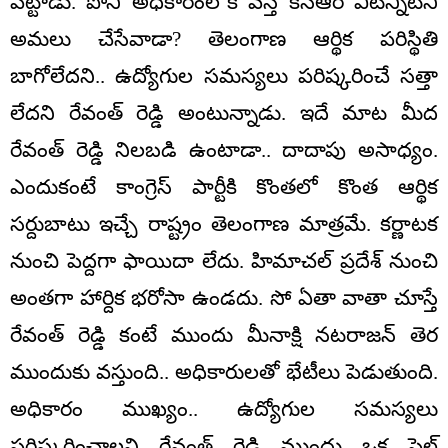
పెట్టాడు. పోనీ అధికారంలోకి వస్తే కేసీఆర్ వీటన్నిటిని
అమలు చేసేవాడా? తెలంగాణ ఆర్థిక పరిస్థితి
బాగోలేదని.. ఉద్యోగుల సమస్యలు పరిష్కరించే సత్తా
లేదని రేవంత్ రెడ్డి అంటున్నాడు. ఇదే మాట మీద
రేవంత్ రెడ్డి నిలబడి ఉంటాడా.. దాదాపు అసాధ్యం.
ఎందుకంటే కాంగ్రెస్ పార్టీకి కొంతలో కొంత ఆర్థిక
సర్దుబాటు ఇచ్చే రాష్ట్రం తెలంగాణ మాత్రమే. కర్ణాటక
నుంచి పెద్దగా ఫాయిదా లేదు. హిమాచల్ ప్రదేశ్ నుంచి
అంతగా హార్దిక భరోసా ఉండదు. సో ఏతా వాతా చూస్తే
రేవంత్ రెడ్డి కంటే ముందు మీనాక్షి నటరాజన్ తెర
ముందుకు వస్తుంది.. అధికారులతో భేటీలు పెడుతుంది.
అధికారం ముఖ్యం.. ఉద్యోగుల సమస్యలు
పరిష్కరించాలని రేవంత్ రెడ్డి ముందు ఒక ఫైల్