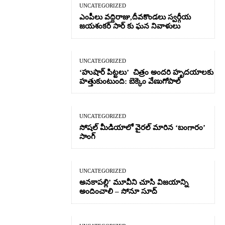
UNCATEGORIZED
ఎంపీలు వద్దిరాజు,దీవకొండలు స్వర్గీయ
జయశంకర్ సార్ కు ఘన నివాళులు
UNCATEGORIZED
‘హుషార్‌ పిట్టలు’ చిత్రం అందరి హృదయాలకు
హత్తుకుంటుంది: బెక్కెం వేణుగోపాల్‌
UNCATEGORIZED
సోషల్ మీడియాలో వైరల్ మారిన ‘బంగారం’
సాంగ్
UNCATEGORIZED
అనకాపల్లి’ మూవీని చూసి విజయాన్ని
అందించాలి – సోనూ సూద్