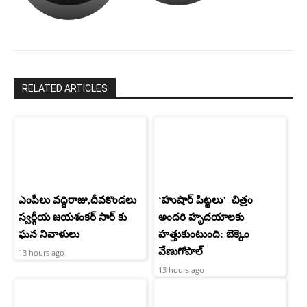
రామ్
శెట్టి.
చరణ్
RELATED ARTICLES
ఎంపీలు వద్దిరాజు,దీవకొండలు
‘హుషార్‌ పిట్టలు’ చిత్రం
స్వర్గీయ జయశంకర్ సార్ కు
అందరి హృదయాలకు
ఘన నివాళులు
హత్తుకుంటుంది: బెక్కెం
వేణుగోపాల్‌
13 hours ago
13 hours ago