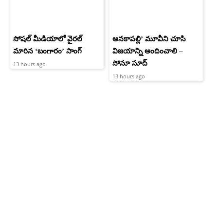
సోషల్ మీడియాలో వైరల్
అనకాపల్లి’ మూవీని చూసి
మారిన ‘బంగారం’ సాంగ్
విజయాన్ని అందించాలి –
సోనూ సూద్
13 hours ago
13 hours ago