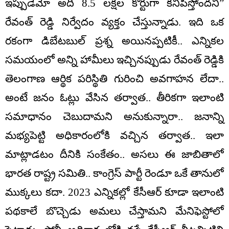
ఇప్పుడేమో అది 8.5 లక్షల కోర్టుగా కనిపిస్తోందని”
రేవంత్ రెడ్డి నిర్వేదం వ్యక్తం చేస్తున్నాడు. ఇది ఒక
రకంగా డిబేటబుల్ ప్రశ్న అయినప్పటికీ.. ఎన్నికల
సమయంలో అన్ని హామీలు ఇచ్చినప్పుడు రేవంత్ రెడ్డికి
తెలంగాణ ఆర్థిక పరిస్థితి గురించి అవగాహన లేదా..
అంటే జనం ఓట్లు వేసిన తర్వాత.. తీరికగా ఇలాంటి
సమాధానం చెబుదామని అనుకున్నారా.. జనాన్ని
మభ్యపెట్టి అధికారంలోకి వచ్చిన తర్వాత.. ఇలా
మాట్లాడటం దీనికి సంకేతం.. అసలు ఈ జాబితాలో
భారత రాష్ట్ర సమితి.. కాంగ్రెస్ పార్టీ రెండూ ఒకే తానులో
ముక్కలు కదా. 2023 ఎన్నికల్లో కేసీఆర్ కూడా ఇలాంటి
పథకాలే బొచ్చెడు అమలు చేస్తామని మేనిఫెస్టోలో