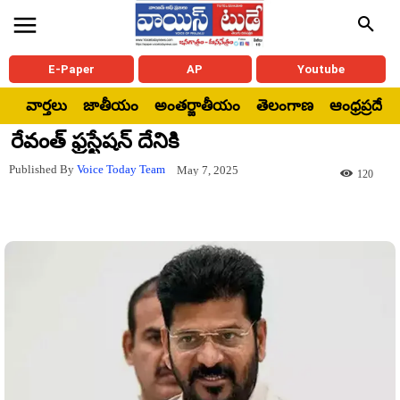
E-Paper
AP
Youtube
వార్తలు
జాతీయం
అంతర్జాతీయం
తెలంగాణ
ఆంధ్రప్రదేశ్
రేవంత్ ఫ్రస్టేషన్ దేనికి
Published By
Voice Today Team
May 7, 2025
120