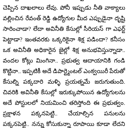
చెప్పిన దాఖలాలు లేవు. పోనీ ఇప్పుడు నీతి వాక్యాలు
వల్లించిన రేవంత్ రెడ్డి ఉద్యోగుల మీద ఎప్పుడైనా దృష్టి
సారించాడా? లేదా అవినీతి కేసుల్లో సీరియస్ గా ఎఫర్ట్
పెట్టాడా? ఇంతవరకు ఒక్కరికైనా శిక్ష పడిందా? కనీసం
ఒక అవినీతి అధికారైన జైల్లో శిక్ష అనుభవిస్తున్నాడా..
వందల కోట్లు మింగినా.. ప్రభుత్వ ఆదాయానికి గండి
కొట్టినా.. ఇప్పటికీ అదే డిపార్ట్మెంటల్ ఎంక్వయిరీ పేరుతో
కేసుల్ని పక్కదారి మళ్ళి ప్రయత్నమే జరుగుతుంది.
చివరికి అవినీతి కేసుల్లో ఇరుక్కుపోయిన ఉద్యోగులను
అదే పోస్టులలో నియమించి తరిస్తోంది ఈ ప్రభుత్వం.
ప్రక్షాళన పక్కనపెట్టి.. చేయాల్సిన పనులను
పక్కనపెట్టి.. నన్ను కోసుకున్నా రూపాయి కూడా లేదని