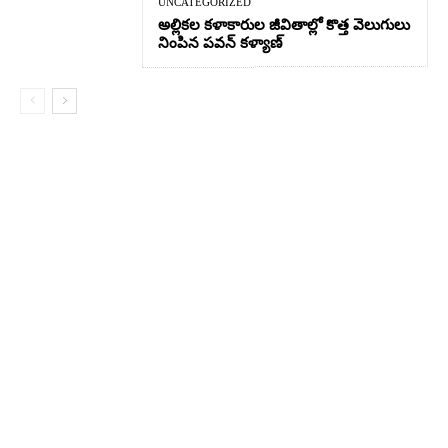
UNCATEGORIZED
అల్లికల కళాకారుల జీవితాల్లో కొత్త వెలుగులు
నింపిన పవన్ కళ్యాణ్