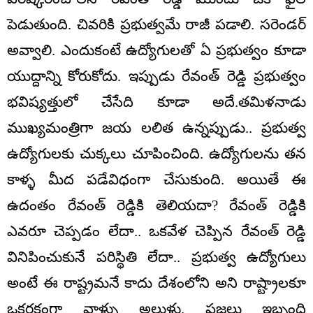
పెడుతుంది. చివరికి ప్రభుత్వమే రాజీ పడాలి. సరెండర్
అవ్వాలి. ఎందుకంటే ఉద్యోగులతో ఏ ప్రభుత్వం కూడా
యుద్దాన్ని కోరుకోదు. ఇప్పుడు రేవంత్ రెడ్డి ప్రభుత్వం
భవిష్యత్తులో చేసేది కూడా అదే.తమిళనాడు
ముఖ్యమంత్రిగా జయ లలిత ఉన్నప్పుడు.. ప్రభుత్వ
ఉద్యోగులకు చుక్కలు చూపించింది. ఉద్యోగులను తన
కాళ్ళ మీద పడేవిధంగా చేసుకుంది. అయితే ఈ
ఉదంతం రేవంత్ రెడ్డికి తెలియదా? రేవంత్ రెడ్డికి
ఎవరూ చెప్పడం లేదా.. ఒకవేళ చెప్పిన రేవంత్ రెడ్డి
వినిపించుకునే పరిస్థితి లేదా.. ప్రభుత్వ ఉద్యోగులు
అంటే ఈ రాష్ట్రమనే కాదు దేశంలోని అని రాష్ట్రాలకూ
ఒకరకంగా వాళ్ళు అల్లుళ్లు. ప్రజలు ఇబ్బంది