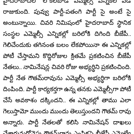
హైదరాబాద్‌లో లోకల్‌బాడీ ఎమ్మెల్సీ ఎన్నికల వేడి
రాజుకుంది. పువ్వు పార్టీ-పతంగి పార్టీ సై అంటే సై
అంటున్నాయి. చివరి నిమిషంలో హైదరాబాద్‌ స్థానిక
సంస్థల ఎమ్మెల్సీ ఎన్నికల్లో బరిలోకి దిగింది బీజేపీ..
గెలిచేందుకు తగినంత బలం లేకపోయినా ఈ ఎన్నికల్లో
పోటీ చేస్తామని కొద్దిరోజుల క్రితమే ప్రకటించిన బీజేపీ
నేతలు.. నామినేషన్ల చివరి రోజు అభ్యర్థిని ప్రకటించింది.
పార్టీ నేత గౌతమ్‌రావును ఎమ్మెల్సీ అభ్యర్థిగా బరిలోకి
దింపింది. పార్టీ కార్యకర్తగా ఉన్న తనకు ఎమ్మెల్సీగా పోటీ
చేసే అవకాశం దక్కిందని.. ఈ ఎన్నికల్లో తాము ఎలా
గెలుస్తామో ముందు ముందు తెలుస్తుందని గౌతమ్ రావు
అన్నారు. పార్టీ నేతలతో కలిసి నామినేషన్ దాఖలు
చేశారుమరోవైపు గౌతమ్‌రావు ఎంపికపై బీజేపీ ఎమ్మెల్యే