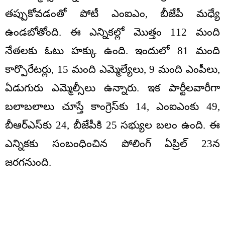
తప్పుకోవడంతో పోటీ ఎంఐఎం, బీజేపీ మధ్యే
ఉండబోతోంది. ఈ ఎన్నికల్లో మొత్తం 112 మంది
నేతలకు ఓటు హక్కు ఉంది. ఇందులో 81 మంది
కార్పొరేటర్లు, 15 మంది ఎమ్మెల్యేలు, 9 మంది ఎంపీలు,
ఏడుగురు ఎమ్మెల్సీలు ఉన్నారు. ఇక పార్టీలవారీగా
బలాబలాలు చూస్తే కాంగ్రెస్‌కు 14, ఎంఐఎంకు 49,
బీఆర్ఎస్‌కు 24, బీజేపీకి 25 సభ్యుల బలం ఉంది. ఈ
ఎన్నికకు సంబంధించిన పోలింగ్ ఏప్రిల్ 23న
జరగనుంది.