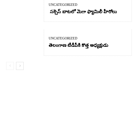
UNCATEGORIZED
సక్సెస్ బాటలో మెగా ఫ్యామిలీ హీరోలు
UNCATEGORIZED
తెలంగాణ టీడీపీకి కొత్త అధ్యక్షుడు