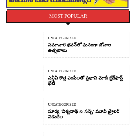
MOST POPULAR
UNCATEGORIZED
సమాచార భవన్‌లో ఘనంగా బోనాల
ఉత్సవాలు
UNCATEGORIZED
ఎన్డీఏ కొత్త ఎంపీలతో ప్రధాని మోదీ బ్రేక్‌ఫాస్ట్
భేటీ
UNCATEGORIZED
సూర్య ‘విశ్వనాథ్ & సన్స్’ మూవీ ట్రైలర్
విడుదల