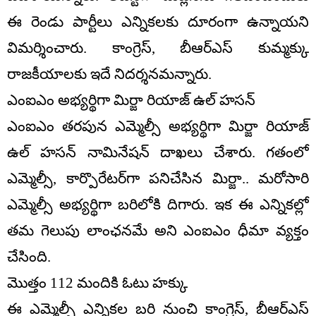
ఈ రెండు పార్టీలు ఎన్నికలకు దూరంగా ఉన్నాయని
విమర్శించారు. కాంగ్రెస్‌, బీఆర్ఎస్ కుమ్మక్కు
రాజకీయాలకు ఇదే నిదర్శనమన్నారు.
ఎంఐఎం అభ్యర్థిగా మిర్జా రియాజ్‌ ఉల్‌ హసన్‌
ఎంఐఎం తరపున ఎమ్మెల్సీ అభ్యర్థిగా మిర్జా రియాజ్‌
ఉల్‌ హసన్‌ నామినేషన్ దాఖలు చేశారు. గతంలో
ఎమ్మెల్సీ, కార్పొరేటర్‌గా పనిచేసిన మిర్జా.. మరోసారి
ఎమ్మెల్సీ అభ్యర్థిగా బరిలోకి దిగారు. ఇక ఈ ఎన్నికల్లో
తమ గెలుపు లాంఛనమే అని ఎంఐఎం ధీమా వ్యక్తం
చేసింది.
మొత్తం 112 మందికి ఓటు హక్కు
ఈ ఎమ్మెల్సీ ఎన్నికల బరి నుంచి కాంగ్రెస్, బీఆర్ఎస్