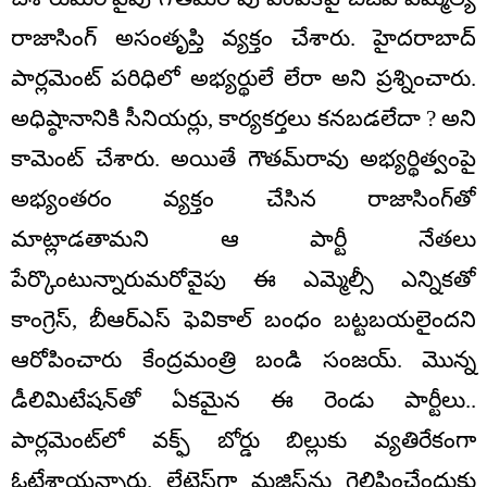
రాజాసింగ్ అసంతృప్తి వ్యక్తం చేశారు. హైదరాబాద్
పార్లమెంట్ పరిధిలో అభ్యర్థులే లేరా అని ప్రశ్నించారు.
అధిష్ఠానానికి సీనియర్లు, కార్యకర్తలు కనబడలేదా ? అని
కామెంట్ చేశారు. అయితే గౌతమ్‌రావు అభ్యర్థిత్వంపై
అభ్యంతరం వ్యక్తం చేసిన రాజాసింగ్‌తో
మాట్లాడతామని ఆ పార్టీ నేతలు
పేర్కొంటున్నారుమరోవైపు ఈ ఎమ్మెల్సీ ఎన్నికతో
కాంగ్రెస్‌, బీఆర్‌ఎస్‌ ఫెవికాల్‌ బంధం బట్టబయలైందని
ఆరోపించారు కేంద్రమంత్రి బండి సంజయ్. మొన్న
డీలిమిటేషన్‌తో ఏకమైన ఈ రెండు పార్టీలు..
పార్లమెంట్‌లో వక్ఫ్ బోర్డు బిల్లుకు వ్యతిరేకంగా
ఓటేశాయన్నారు. లేటెస్ట్‌గా మజ్లిస్‌ను గెలిపించేందుకు