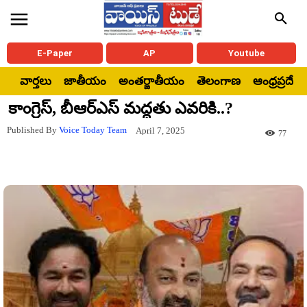
E-Paper
AP
Youtube
వార్తలు
జాతీయం
అంతర్జాతీయం
తెలంగాణ
ఆంధ్రప్రదేశ్
కాంగ్రెస్‌, బీఆర్ఎస్ మద్దతు ఎవరికి..?
Published By
Voice Today Team
April 7, 2025
77