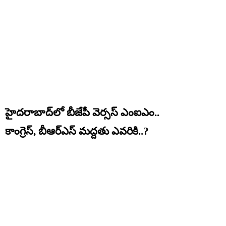
హైదరాబాద్‌లో బీజేపీ వెర్సస్ ఎంఐఎం..
కాంగ్రెస్‌, బీఆర్ఎస్ మద్దతు ఎవరికి..?