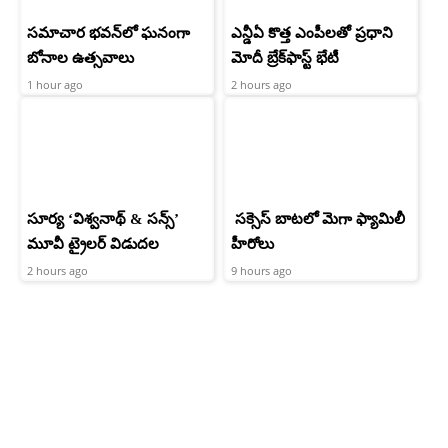
సమాచార భవన్‌లో ఘనంగా
ఎన్డీఏ కొత్త ఎంపీలతో ప్రధాని
బోనాల ఉత్సవాలు
మోదీ బ్రేక్‌ఫాస్ట్ భేటీ
1 hour ago
2 hours ago
సూర్య ‘విశ్వనాథ్ & సన్స్’
సక్సెస్ బాటలో మెగా ఫ్యామిలీ
మూవీ ట్రైలర్ విడుదల
హీరోలు
2 hours ago
9 hours ago