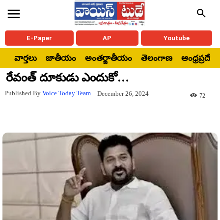
E-Paper
AP
Youtube
వార్తలు
జాతీయం
అంతర్జాతీయం
తెలంగాణ
ఆంధ్రప్రదేశ్
రేవంత్ దూకుడు ఎందుకో…
Published By
Voice Today Team
December 26, 2024
72