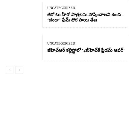
UNCATEGORIZED
జీరో టు హీరో పాత్రలను పోషించాలని ఉంది –
‘దందా’ ఫేమ్ దొర సాయి తేజ
UNCATEGORIZED
జీహెచ్ఆర్‌ కల్లిస్టోలో ‘2బీహెచ్‌కే ఫ్రీడమ్ ఆఫర్’