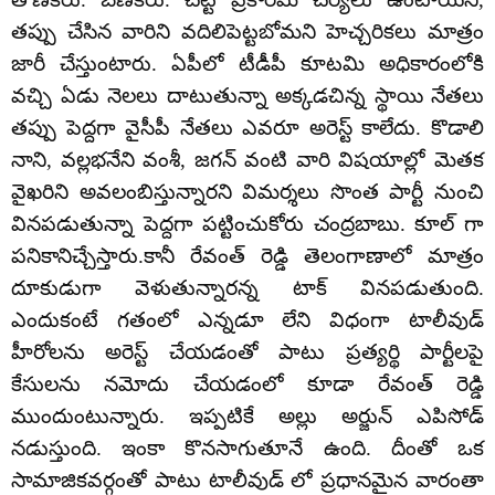
తప్పు చేసిన వారిని వదిలిపెట్టబోమని హెచ్చరికలు మాత్రం
జారీ చేస్తుంటారు. ఏపీలో టీడీపీ కూటమి అధికారంలోకి
వచ్చి ఏడు నెలలు దాటుతున్నా అక్కడచిన్న స్థాయి నేతలు
తప్పు పెద్దగా వైసీపీ నేతలు ఎవరూ అరెస్ట్ కాలేదు. కొడాలి
నాని, వల్లభనేని వంశీ, జగన్ వంటి వారి విషయాల్లో మెతక
వైఖరిని అవలంబిస్తున్నారని విమర్శలు సొంత పార్టీ నుంచి
వినపడుతున్నా పెద్దగా పట్టించుకోరు చంద్రబాబు. కూల్ గా
పనికానిచ్చేస్తారు.కానీ రేవంత్ రెడ్డి తెలంగాణాలో మాత్రం
దూకుడుగా వెళుతున్నారన్న టాక్ వినపడుతుంది.
ఎందుకంటే గతంలో ఎన్నడూ లేని విధంగా టాలీవుడ్
హీరోలను అరెస్ట్ చేయడంతో పాటు ప్రత్యర్థి పార్టీలపై
కేసులను నమోదు చేయడంలో కూడా రేవంత్ రెడ్డి
ముందుంటున్నారు. ఇప్పటికే అల్లు అర్జున్ ఎపిసోడ్
నడుస్తుంది. ఇంకా కొనసాగుతూనే ఉంది. దీంతో ఒక
సామాజికవర్గంతో పాటు టాలీవుడ్ లో ప్రధానమైన వారంతా