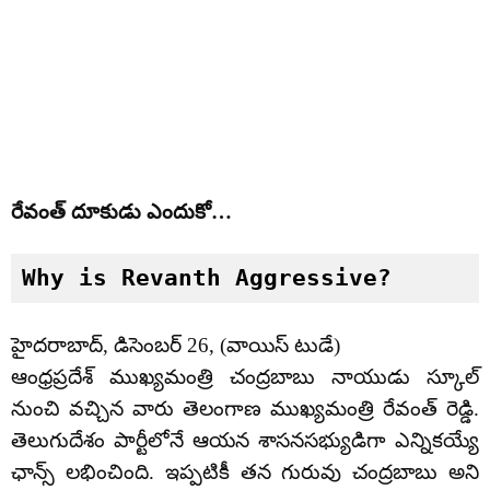
రేవంత్ దూకుడు ఎందుకో…
Why is Revanth Aggressive?
హైదరాబాద్, డిసెంబర్ 26, (వాయిస్ టుడే)
ఆంధ్రప్రదేశ్ ముఖ్యమంత్రి చంద్రబాబు నాయుడు స్కూల్
నుంచి వచ్చిన వారు తెలంగాణ ముఖ్యమంత్రి రేవంత్ రెడ్డి.
తెలుగుదేశం పార్టీలోనే ఆయన శాసనసభ్యుడిగా ఎన్నికయ్యే
ఛాన్స్ లభించింది. ఇప్పటికీ తన గురువు చంద్రబాబు అని