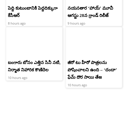
పెద్ది కుటుంబానికి పెద్దదిక్కుగా
నయనతార ‘హాయ్’ మూవీ
కేసీఆర్
ఆగస్టు 28న గ్రాండ్ రిలీజ్
8 hours ago
9 hours ago
బంగారు బోనం ఎత్తిన సినీ నటి,
జీరో టు హీరో పాత్రలను
నిర్మాత నిహారిక కొణిదెల
పోషించాలని ఉంది – ‘దందా’
ఫేమ్ దొర సాయి తేజ
10 hours ago
10 hours ago