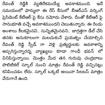
రేవంత్ రెడ్డికి వ్యతిరేకమయ్యే అవకాశముంది. ఇదే
సమయంలో ఫార్ములా ఈ రేస్ కేసులో బీఆర్ఎస్ వర్కింగ్
ప్రెసిడెంట్ కేటీఆర్ పై కేసు నమోదు చేశారు. దీంతో కేటీఆర్ పై
సానుభూతి వచ్చే అవకాశముందని చెబుతున్నారు. ఈ రెండు
అంశాలు కీలకమైనవి.. సున్నితమైనవని.. జాగ్రత్తగా డీల్ చేసి
తనకు అనుకూలంగా మలచుకునే ప్రయత్నం చేయాల్సిన
రేవంత్ రెడ్డి స్పీడ్ గా వెళ్లి ప్రత్యర్థులకు అవకాశాన్ని
అప్పగిస్తున్నారన్న వ్యాఖ్యలు కూడా గాంధీ భవన్ లో
వినిపిస్తున్నాయి. మొత్తం మీద తన గురువు చంద్రబాబు
పొలిటికల్ స్కూల్ నుంచి మాత్రం రేవంత్ రెడ్డి వచ్చినట్లు
కనిపించడం లేదు. స్కూల్ ఒక్కటే అయినా సిలబస్ మాత్రం
వేరుగానే ఉంది.