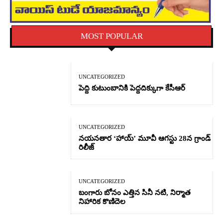
MOST POPULAR
UNCATEGORIZED
పెద్ది కుటుంబానికి పెద్దదిక్కుగా కేసీఆర్
UNCATEGORIZED
నయనతార ‘హాయ్’ మూవీ ఆగస్టు 28న గ్రాండ్
రిలీజ్
UNCATEGORIZED
బంగారు బోనం ఎత్తిన సినీ నటి, నిర్మాత
నిహారిక కొణిదెల