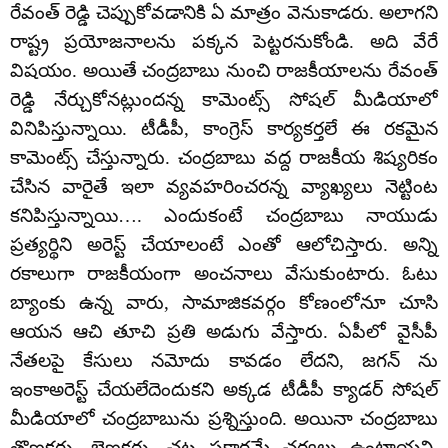
రేవంత్ రెడ్డి చెప్పుకోవడానికి ఏ మాత్రం వెనుకాడరు. అలాగని
రాష్ట్ర ప్రయోజనాలను పక్కన పెట్టరనుకోండి. అది వేరే
విషయం. అయితే చంద్రబాబు నుంచి రాజకీయాలను రేవంత్
రెడ్డి నేర్చుకోనట్లుందన్న కామెంట్స్ సోషల్ మీడియాలో
వినిపిస్తున్నాయి. టీడీపీ, కాంగ్రెస్ కార్యకర్తలే ఈ రకమైన
కామెంట్స్ చేస్తున్నారు. చంద్రబాబు వద్ద రాజకీయ శిష్యరికం
చేసిన వారైతే ఇలా వ్యవహరించరన్న వ్యాఖ్యలు నెట్టింట
కనిపిస్తున్నాయి…. ఎందుకంటే చంద్రబాబు నాయుడు
ప్రత్యర్థిని అరెస్ట్ చేయాలంటే ఎంతో ఆలోచిస్తారు. అన్ని
రకాలుగా రాజకీయంగా అంచనాలు వేసుకుంటారు. ఓటు
బ్యాంకు ఉన్న వారు, సామాజికవర్గం కోణంలోనూ చూసి
ఆయన ఆచి తూచి ప్రతి అడుగు వేస్తారు. ఏపీలో వైసీపీ
నేతలపై కేసులు నమోదు కావడం లేదని, జగన్ ను
ఇంకాఅరెస్ట్ చేయలేదెందుకని అక్కడ టీడీపీ క్యాడర్ సోషల్
మీడియాలో చంద్రబాబును ప్రశ్నిస్తుంది. అయినా చంద్రబాబు
తొణకరు. బెణకరు. చట్ట ప్రకారమే చర్యలు ఉంటాయని,