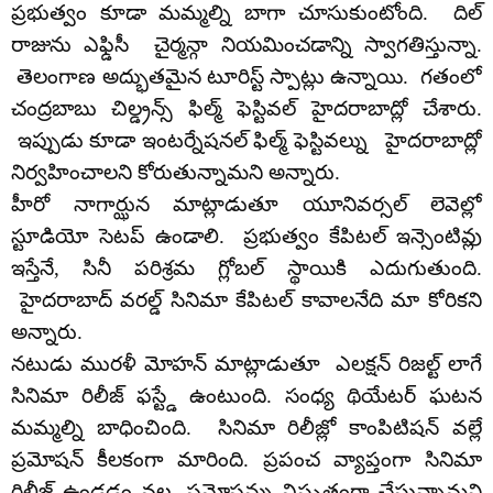
ప్రభుత్వం కూడా మమ్మల్ని బాగా చూసుకుంటోంది. దిల్
రాజును ఎఫ్డిసీ చైర్మన్గా నియమించడాన్ని స్వాగతిస్తున్నా.
తెలంగాణ అద్భుతమైన టూరిస్ట్ స్పాట్లు ఉన్నాయి. గతంలో
చంద్రబాబు చిల్డ్రన్స్ ఫిల్మ్ ఫెస్టివల్ హైదరాబాద్లో చేశారు.
ఇప్పుడు కూడా ఇంటర్నేషనల్ ఫిల్మ్ ఫెస్టివల్ను హైదరాబాద్లో
నిర్వహించాలని కోరుతున్నామని అన్నారు.
హీరో నాగార్ఝున మాట్లాడుతూ యూనివర్సల్ లెవెల్లో
స్టూడియో సెటప్ ఉండాలి. ప్రభుత్వం కేపిటల్ ఇన్సెంటివ్లు
ఇస్తేనే, సినీ పరిశ్రమ గ్లోబల్ స్థాయికి ఎదుగుతుంది.
హైదరాబాద్ వరల్డ్ సినిమా కేపిటల్ కావాలనేది మా కోరికని
అన్నారు.
నటుడు మురళీ మోహన్ మాట్లాడుతూ ఎలక్షన్ రిజల్ట్ లాగే
సినిమా రిలీజ్ ఫస్ట్డే ఉంటుంది. సంధ్య థియేటర్ ఘటన
మమ్మల్ని బాధించింది. సినిమా రిలీజ్లో కాంపిటిషన్ వల్లే
ప్రమోషన్ కీలకంగా మారింది. ప్రపంచ వ్యాప్తంగా సినిమా
రిలీజ్ ఉండడం వల్ల, ప్రమోషన్ను విస్తృతంగా చేస్తున్నామని