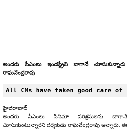
అందరు సీఎంలు ఇండస్ట్రీని బాగానే చూసుకున్నారు-
రాఘవేంద్రరావు
All CMs have taken good care of 
హైదరాబాద్
అందరు సీఎంలు సినిమా పరిశ్రమలను బాగానే
చూసుకుంటున్నారని దర్శకుడు రాఘవేంద్రరావు అన్నారు. ఈ