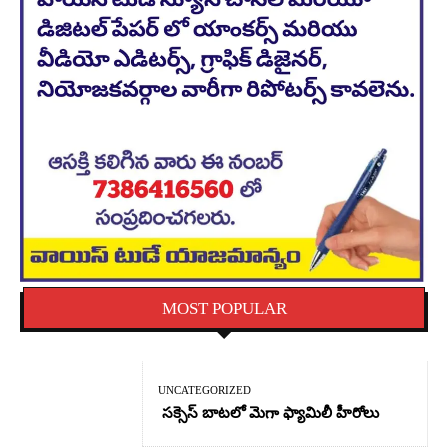
MOST POPULAR
UNCATEGORIZED
సక్సెస్ బాటలో మెగా ఫ్యామిలీ హీరోలు