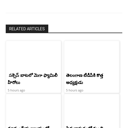
RELATED ARTICLES
సక్సెస్ బాటలో మెగా ఫ్యామిలీ
తెలంగాణ టీడీపీకి కొత్త
హీరోలు
అధ్యక్షుడు
5 hours ago
5 hours ago