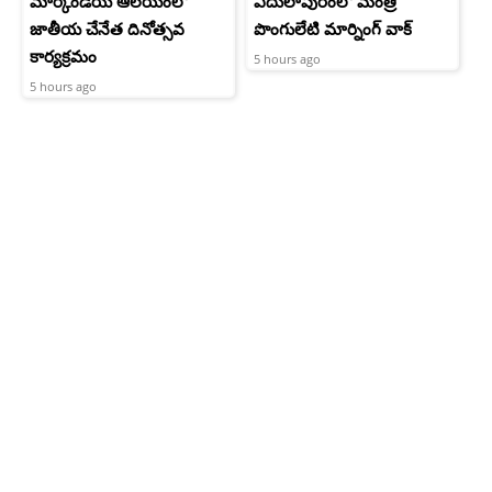
మార్కండేయ ఆలయంలో
ఏదులాపురంలో మంత్రి
జాతీయ చేనేత దినోత్సవ
పొంగులేటి మార్నింగ్ వాక్
కార్యక్రమం
5 hours ago
5 hours ago