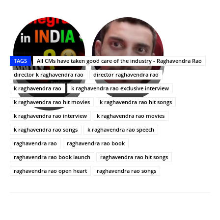
భగవంతుని
కేజీఎఫ్
ప్రసాదం
Upasana:
సినిమాతో
తీర్థం..తులసీదళం
భర్తపై
పాన్
TAGS
All CMs have taken good care of the industry - Raghavendra Rao
లేకుండా
రివెంజ్
ఇండియా
అసంపూర్ణం
తీర్చుకున్న
స్టార్
director k raghavendra rao
director raghavendra rao
ఉపాసన..
హీరోయిన్‏గా
k raghavendra rao
k raghavendra rao exclusive interview
పాపం
శ్రీనిధి
k raghavendra rao hit movies
k raghavendra rao hit songs
రామ్
శెట్టి.
చరణ్
k raghavendra rao interview
k raghavendra rao movies
k raghavendra rao songs
k raghavendra rao speech
raghavendra rao
raghavendra rao book
raghavendra rao book launch
raghavendra rao hit songs
raghavendra rao open heart
raghavendra rao songs