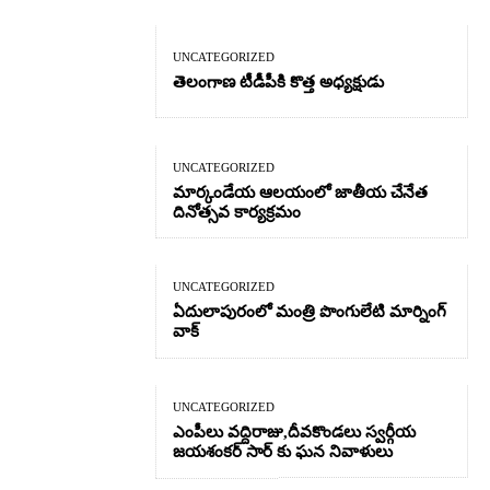
UNCATEGORIZED
తెలంగాణ టీడీపీకి కొత్త అధ్యక్షుడు
UNCATEGORIZED
మార్కండేయ ఆలయంలో జాతీయ చేనేత
దినోత్సవ కార్యక్రమం
UNCATEGORIZED
ఏదులాపురంలో మంత్రి పొంగులేటి మార్నింగ్
వాక్
UNCATEGORIZED
ఎంపీలు వద్దిరాజు,దీవకొండలు స్వర్గీయ
జయశంకర్ సార్ కు ఘన నివాళులు