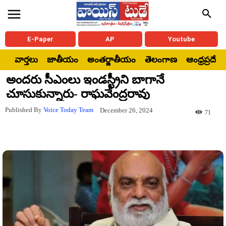
E-Paper
AP
Youtube
వార్తలు
జాతీయం
అంతర్జాతీయం
తెలంగాణ
ఆంధ్రప్రదేశ్
అందరు సీఎంలు ఇండస్ట్రీని బాగానే
చూసుకున్నారు- రాఘవేంద్రరావు
Published By
Voice Today Team
December 26, 2024
71