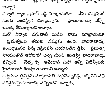
అన్నారు.
నిర్మాత శ్యాం ప్రసాద్ రెడ్డి మాట్లాడుతూ నేను చిన్నప్పటి
నుంచి ఇండస్ట్రీని చూస్తున్నాను. హైదరాబాద్ను నెక్స్ట్
లెవెల్కి తీసుకెళ్లాలని అన్నారు.
మరో నిర్మాత దగ్గుబాటి సురేష్ బాబు మాట్లాడుతూ
ప్రభుత్వంపై తమకు నమ్మకం ఉంది. హైదరాబాద్ను
ఇంటర్నేషనల్ ఫిల్మ్ డెస్టినేషన్ చేయాలనేది డ్రీమ్. ప్రభుత్వ
సాయంతోనే ఆరోజుల్లో చెన్నై నుంచి ఇండస్ట్రీ హైదరాబాద్కి
వచ్చింది. నెట్ఫ్లిక్స్, అమెజాన్ సహా అన్ని ఏజెన్సీలకు
హైదరాబాద్ కేరాఫ్గా ఉండాలని అన్నారు.
దర్శకుడు త్రివిక్రమ్ మాట్లాడుతే మర్రిచెన్నారెడ్డి, అక్కినేని వల్లే
పరిశ్రమ హైదరాబాద్కి వచ్చిందని అన్నారు,.