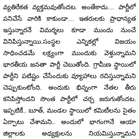
వ్యతిరేకత వ్యక్తమవుతోందట. అంతేకాదు… పార్టీలో
పనిచేసే వారికి కాకుండా… ఇతరులకు ప్రాధాన్యత
ఇస్తున్నారనే విమర్శలు కూడా ముందు నుంచే
వినిపిస్తున్నాయి.సంస్థల ఎన్నికల్లో విజయం
సాధించడమే లక్ష్యంగా ముందుకు వెళ్తున్నామని
భారతీయ జనతా పార్టీ చెబుతోంది. గ్రామీణ స్థాయిలో
పార్టీని పటిష్టం చేసేందుకు వ్యూహాలు రచిస్తున్నామని
చెప్పుకుంటోంది. అందుకు భిన్నంగా నేతల తీరు
కనిపిస్తోందని సొంత పార్టీలో చర్చ జరుగుతోందట.
ఇప్పటికే.. బూత్, మండల స్థాయిలో కమిటీలను సైతం
ఏర్పాటు చేశామని.. అందులో భాగంగానే ఆయా
జిల్లాలకు అధ్యక్షులను నియమిస్తున్నామని