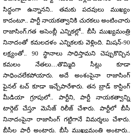
సిద్ధంగా ఉన్నానని.. తమకు పదవులు ముఖ్యం
కాదంటూ.. పార్టీ నాయకత్వానికి చురకలు అంటించారు
రాజాసింగ్‌.గత అసెంబ్లీ ఎన్నికల్లో.. బీసీ ముఖ్యమంత్రి
నినాదంతో కమలదళం ఎన్నికలకు వెళ్లింది. మిషన్-90
లక్ష్యంతో.. 90 స్థానాలు సాధిస్తామని చెప్పుకొచ్చిన
కమలం నేతలు…తొమ్మిది సీట్లు కూడా
సాధించలేకపోయారు. అదే అంశంపైనా రాజాసింగ్
ఫైనల్ టచ్ కూడా ఇచ్చేపారేశారు. తన బ్రాడ్ కాస్టింగ్
మీడియా గ్రూపులో.. పార్టీని, పార్టీ నాయకత్వాన్ని
టార్గెట్ చేస్తూ మెసేజ్ రిలీజ్ చేశారు. పార్టీలో బీసీ
నినాదంపైనా రాజాసింగ్ గట్టిగానే విమర్శలు చేశారు.
బీసీల పార్టీ అంటారు. బీసీ ముఖ్యమంత్రి అంటారు..