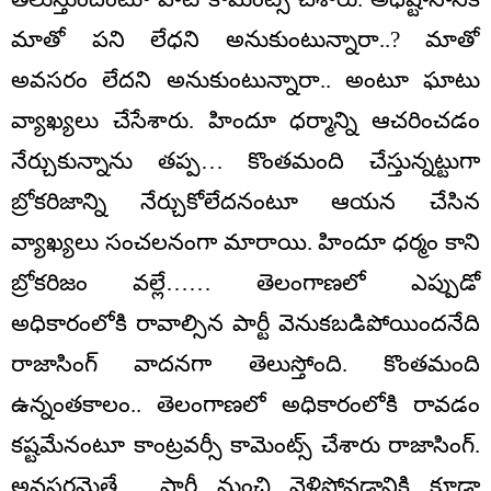
మాతో పని లేధని అనుకుంటున్నారా..? మాతో
అవసరం లేదని అనుకుంటున్నారా.. అంటూ ఘాటు
వ్యాఖ్యలు చేసేశారు. హిందూ ధర్మాన్ని ఆచరించడం
నేర్చుకున్నాను తప్ప… కొంతమంది చేస్తున్నట్టుగా
బ్రోకరిజాన్ని నేర్చుకోలేదనంటూ ఆయన చేసిన
వ్యాఖ్యలు సంచలనంగా మారాయి. హిందూ ధర్మం కాని
బ్రోకరిజం వల్లే…… తెలంగాణలో ఎప్పుడో
అధికారంలోకి రావాల్సిన పార్టీ వెనుకబడిపోయిందనేది
రాజాసింగ్ వాదనగా తెలుస్తోంది. కొంతమంది
ఉన్నంతకాలం.. తెలంగాణలో అధికారంలోకి రావడం
కష్టమేనంటూ కాంట్రవర్సీ కామెంట్స్ చేశారు రాజాసింగ్‌.
అవసరమైతే… పార్టీ నుంచి వెళ్లిపోవడానికి కూడా