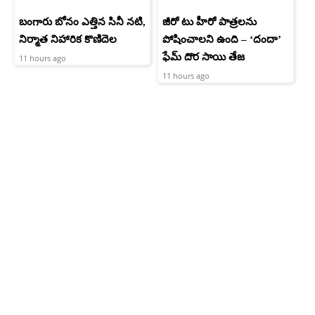
బంగారు బోనం ఎత్తిన సినీ నటి,
జీరో టు హీరో పాత్రలను
నిర్మాత నిహారిక కొణిదెల
పోషించాలని ఉంది – ‘దందా’
ఫేమ్ దొర సాయి తేజ
11 hours ago
11 hours ago