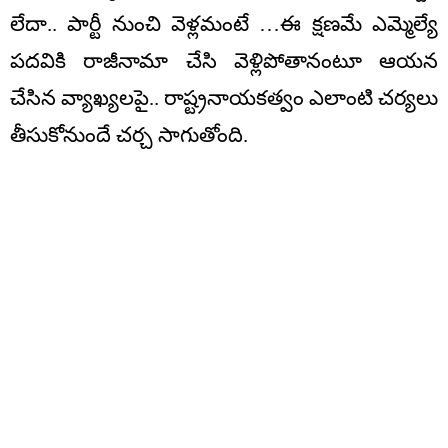
లేదా.. పార్టీ నుంచి వెళ్లమంటే …ఈ క్షణమే ఎమ్మెల్యే
పదవికి రాజీనామా చేసి వెళ్లిపోతానంటూ ఆయన
చేసిన వ్యాఖ్యలపై.. రాష్ట్రనాయకత్వం ఎలాంటి చర్యలు
తీసుకోనుందే చర్చ సాగుతోంది.