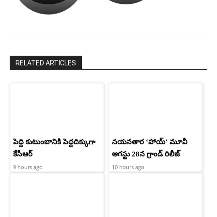
రామ్
శెట్టి.
చరణ్
RELATED ARTICLES
పెద్ది కుటుంబానికి పెద్దదిక్కుగా
నయనతార ‘హాయ్’ మూవీ
కేసీఆర్
ఆగస్టు 28న గ్రాండ్ రిలీజ్
9 hours ago
10 hours ago