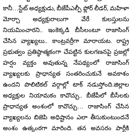
కానీ…స్టేట్ అధ్యక్షుడు, బీజేపీఎల్పీ ఫ్లోర్ లీడర్, మహిళా
మోర్చా అధ్యక్షురాలుగా వేరే కులస్తులను
నియమించారని.. ఇంకెక్కడి బీసీలంటూ రాజాసింగ్
చేసిన వ్యాఖ్యలు.. కాంట్రవర్రీగా మారాయట. రాష్ట్ర
ప్రభుత్వం ప్రతిష్ఠాత్మకంగా చేపట్టిన కులగణనపై ప్రజల్లో
హర్షం వ్యక్తం అవుతున్న నేపథ్యంలో రాజాసింగ్
వ్యాఖ్యలకు ప్రాధాన్యత సంతరించుకునే అవకాశం
ఉందని పొలిటికల్ వర్గాల్లో టాక్ నడుస్తోంది.జిల్లాల
అధ్యక్షుల నియామకం కావొచ్చు.. బీజేపీలో బీసీలకు
ప్రాధాన్యత అంశంలో కావొచ్చు… రాజాసింగ్ చేసిన
వ్యాఖ్యలను బిజెపి అధిష్టానం ఎలా తీసుకుంటుందనే
అంశం ఉత్కంఠగా మారింది. తన అవసరం పార్టీకి