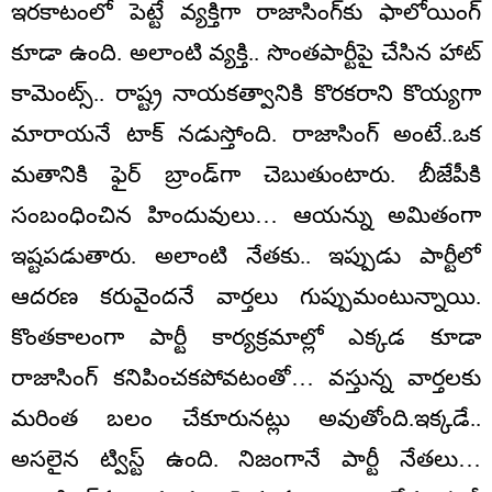
ఇరకాటంలో పెట్టే వ్యక్తిగా రాజాసింగ్‌కు ఫాలోయింగ్‌
కూడా ఉంది. అలాంటి వ్యక్తి.. సొంతపార్టీపై చేసిన హాట్‌
కామెంట్స్‌.. రాష్ట్ర నాయకత్వానికి కొరకరాని కొయ్యగా
మారాయనే టాక్ నడుస్తోంది. రాజాసింగ్ అంటే..ఒక
మతానికి ఫైర్ బ్రాండ్‌గా చెబుతుంటారు. బీజేపీకి
సంబంధించిన హిందువులు… ఆయన్ను అమితంగా
ఇష్టపడుతారు. అలాంటి నేతకు.. ఇప్పుడు పార్టీలో
ఆదరణ కరువైందనే వార్తలు గుప్పుమంటున్నాయి.
కొంతకాలంగా పార్టీ కార్యక్రమాల్లో ఎక్కడ కూడా
రాజాసింగ్ కనిపించకపోవటంతో… వస్తున్న వార్తలకు
మరింత బలం చేకూరునట్లు అవుతోంది.ఇక్కడే..
అసలైన ట్విస్ట్‌ ఉంది. నిజంగానే పార్టీ నేతలు…