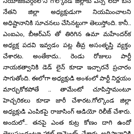
నియోజకవర్గంలోని గోల్కొండ జిల్లాకు ఎస్సీ లేదా బీసీ
నేతని జిల్లా అధ్యక్షుడుగా నియమించాలని
అధిష్టానానికి సూచనలు చేసినట్టుగా తెలుస్తోంది. కానీ..
ఎంఐఎం, బీఆర్ఎస్ తో తిరిగిన ఉమా మహేందర్‌క
అధ్యక్ష పదవి ఇవ్వడం పట్ల తీవ్ర అసంతృప్తి వ్యక్తం
చేశారట. అంతేకాదు.. రెండు రోజులు పార్టీ
నాయకత్వానికి డెడ్ లైన్ కూడా ఇచ్చారనే ప్రచారం
సాగుతోంది. ఈలోగా అధ్యక్షుడి అంశంలో పార్టీ నిర్ణయం
మార్చుకోకపోతే .. తామేంటో చూపిస్తామంటూ
హెచ్చరికలు కూడా జారీ చేశారట.గోల్కొండ జిల్లా
అధ్యక్షుడి ఎంపికపై రాజాసింగ్ ఆడియో రిలీజ్ చేశారు.
అందులో.. తనపై ఎంత కుట్ర కోణం దాగి ఉందో
తెలుస్తుందంటూ హాట్ కామెంట్స్ చేశారు. అధిష్టానానికి