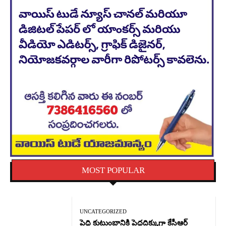
MOST POPULAR
UNCATEGORIZED
పెద్ది కుటుంబానికి పెద్దదిక్కుగా కేసీఆర్