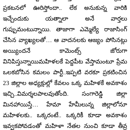
ప్రకటనలో ఊరిస్తోందా.. లేక అనుకున్న వారికి
ఇచ్చేందుకు యత్నాలా అనే వార్తలు
గుప్పుమంటున్నాయి. తాజాగా ఎమ్మెల్యే రాజాసింగ్
చేసిన వ్యాఖ్యలతో… ఆ వాదనలకు ఆజ్యం పోసినట్లు
అయ్యిందనే కామెంట్స్ జోరుగా
వినిపిస్తున్నాయిమహిళలకే పెద్దపీట వేస్తామంటూ ప్రేమ
ఒలకబోసిన కమలం పార్టీ..ఇప్పటి వరకూ ప్రకటించిన
23 జిల్లాల అధ్యక్షుల్లో కేవలం ఒక్క మహిళకే అవకాశం
ఇచ్చి..విమర్శలపాలవుతోంది. సంగారెడ్డి జిల్లా
మినహాయిస్తే… హేమా హేమీలున్న జిల్లాలోనూ
మహిళలకు.. ఒక్కరంటే.. ఒక్కరికీ కూడా అవకాశం
ఇవ్వకపోవడంతో మహిళా నేతల నుంచి కూడా తీవ్ర