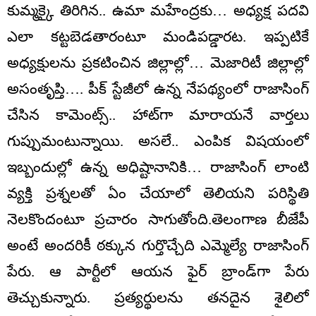
కుమ్మక్కై తిరిగిన.. ఉమా మహేంద్రకు… అధ్యక్ష పదవి
ఎలా కట్టబెడతారంటూ మండిపడ్డారట. ఇప్పటికే
అధ్యక్షులను ప్రకటించిన జిల్లాల్లో… మెజారిటీ జిల్లాల్లో
అసంతృప్తి…. పీక్ స్టేజీలో ఉన్న నేపథ్యంలో రాజాసింగ్
చేసిన కామెంట్స్.. హాట్‌గా మారాయనే వార్తలు
గుప్పుమంటున్నాయి. అసలే.. ఎంపిక విషయంలో
ఇబ్బందుల్లో ఉన్న అధిష్టానానికి… రాజాసింగ్‌ లాంటి
వ్యక్తి ప్రశ్నలతో ఏం చేయాలో తెలియని పరిస్థితి
నెలకొందంటూ ప్రచారం సాగుతోంది.తెలంగాణ బీజేపీ
అంటే అందరికీ ఠక్కున గుర్తొచ్చేది ఎమ్మెల్యే రాజాసింగ్
పేరు. ఆ పార్టీలో ఆయన ఫైర్ బ్రాండ్‌గా పేరు
తెచ్చుకున్నారు. ప్రత్యర్థులను తనదైన శైలిలో