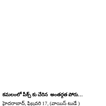
కమలంలో పీక్స్ కు చేరిన అంతర్గత పోరు…
హైదరాబాద్, ఫిబ్రవరి 17, (వాయిస్ టుడే )