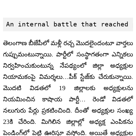
An internal battle that reached 
తెలంగాణ బీజేపీలో మళ్లీ రచ్చ మొదలైందంటూ వార్తలు
గుప్పుమంటున్నాయి. పార్టీలో సంస్థాగతంగా ఎన్నికలు
నిర్వహించుకుంటున్న నేపథ్యంలో జిల్లా అధ్యక్షుల
నియామకంపై విమర్శలు…పీక్ స్టేజ్‌కు చేరుకున్నాయి.
మొదటి విడతలో 19 జిల్లాలకు అధ్యక్షులను
నియమించిన కాషాయ పార్టీ… రెండో విడతలో
నలుగురు పేర్లు ప్రకటించింది. దీంతో అధ్యక్షుల సంఖ్య
23కి చేరింది. మిగిలిన జిల్లాల్లో అధ్యక్ష ఎంపికను
పెండింగ్‌లో పెట్టి ఊరిస్తూ వస్తోంది. అయితే అధ్యక్షుల