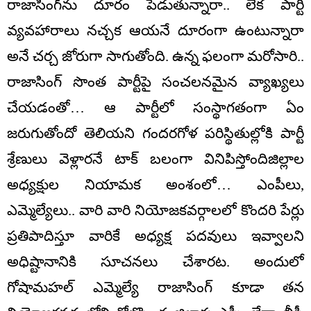
రాజాసింగ్‌ను దూరం పెడుతున్నారా.. లేక పార్టీ
వ్యవహారాలు నచ్చక ఆయనే దూరంగా ఉంటున్నారా
అనే చర్చ జోరుగా సాగుతోంది. ఉన్న ఫలంగా మరోసారి..
రాజాసింగ్ సొంత పార్టీపై సంచలనమైన వ్యాఖ్యలు
చేయడంతో… ఆ పార్టీలో సంస్థాగతంగా ఏం
జరుగుతోందో తెలియని గందరగోళ పరిస్థితుల్లోకి పార్టీ
శ్రేణులు వెళ్లారనే టాక్ బలంగా వినిపిస్తోందిజిల్లాల
అధ్యక్షుల నియామక అంశంలో… ఎంపీలు,
ఎమ్మెల్యేలు.. వారి వారి నియోజకవర్గాలలో కొందరి పేర్లు
ప్రతిపాదిస్తూ వారికే అధ్యక్ష పదవులు ఇవ్వాలని
అధిష్టానానికి సూచనలు చేశారట. అందులో
గోషామహల్ ఎమ్మెల్యే రాజాసింగ్ కూడా తన