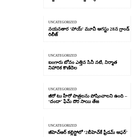
UNCATEGORIZED
నయనతార ‘హాయ్’ మూవీ ఆగస్టు 28న గ్రాండ్
రిలీజ్
UNCATEGORIZED
బంగారు బోనం ఎత్తిన సినీ నటి, నిర్మాత
నిహారిక కొణిదెల
UNCATEGORIZED
జీరో టు హీరో పాత్రలను పోషించాలని ఉంది –
‘దందా’ ఫేమ్ దొర సాయి తేజ
UNCATEGORIZED
జీహెచ్ఆర్‌ కల్లిస్టోలో ‘2బీహెచ్‌కే ఫ్రీడమ్ ఆఫర్’