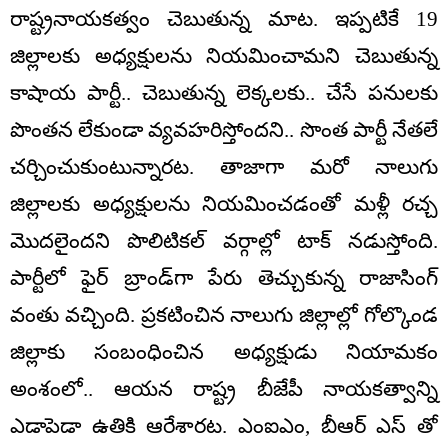
రాష్ట్రనాయకత్వం చెబుతున్న మాట. ఇప్పటికే 19
జిల్లాలకు అధ్యక్షులను నియమించామని చెబుతున్న
కాషాయ పార్టీ.. చెబుతున్న లెక్కలకు.. చేసే పనులకు
పొంతన లేకుండా వ్యవహరిస్తోందని.. సొంత పార్టీ నేతలే
చర్చించుకుంటున్నారట. తాజాగా మరో నాలుగు
జిల్లాలకు అధ్యక్షులను నియమించడంతో మళ్లీ రచ్చ
మొదలైందని పొలిటికల్ వర్గాల్లో టాక్ నడుస్తోంది.
పార్టీలో ఫైర్ బ్రాండ్‌గా పేరు తెచ్చుకున్న రాజాసింగ్
వంతు వచ్చింది. ప్రకటించిన నాలుగు జిల్లాల్లో గోల్కొండ
జిల్లాకు సంబంధించిన అధ్యక్షుడు నియామకం
అంశంలో.. ఆయన రాష్ట్ర బీజేపీ నాయకత్వాన్ని
ఎడాపెడా ఉతికి ఆరేశారట. ఎంఐఎం, బీఆర్ ఎస్ తో