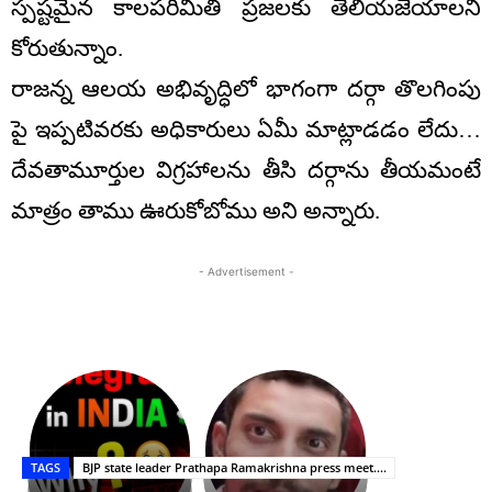
స్పష్టమైన కాలపరిమితి ప్రజలకు తెలియజేయాలని
కోరుతున్నాం.
రాజన్న ఆలయ అభివృద్ధిలో భాగంగా దర్గా తొలగింపు
పై ఇప్పటివరకు అధికారులు ఏమీ మాట్లాడడం లేదు…
దేవతామూర్తుల విగ్రహాలను తీసి దర్గాను తీయమంటే
మాత్రం తాము ఊరుకోబోము అని అన్నారు.
- Advertisement -
భగవంతుని
కేజీఎఫ్
ప్రసాదం
Upasana:
సినిమాతో
తీర్థం..తులసీదళం
భర్తపై
పాన్
TAGS
BJP state leader Prathapa Ramakrishna press meet....
లేకుండా
రివెంజ్
ఇండియా