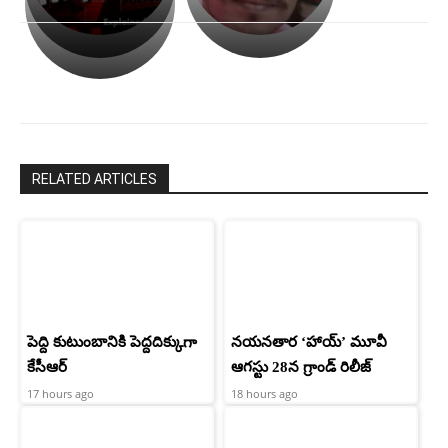
అసంపూర్ణం
తీర్చుకున్న
స్టార్
ఉపాసన..
హీరోయిన్‏గా
పాపం
శ్రీనిధి
రామ్
శెట్టి.
చరణ్
RELATED ARTICLES
పెద్ది కుటుంబానికి పెద్దదిక్కుగా
నయనతార ‘హాయ్’ మూవీ
కేసీఆర్
ఆగస్టు 28న గ్రాండ్ రిలీజ్
17 hours ago
18 hours ago