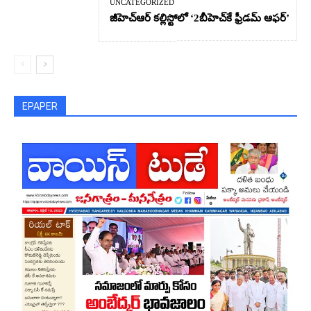
UNCATEGORIZED
జీహెచ్ఆర్‌ కల్లిస్టోలో ‘2బీహెచ్‌కే ఫ్రీడమ్ ఆఫర్’
EPAPER