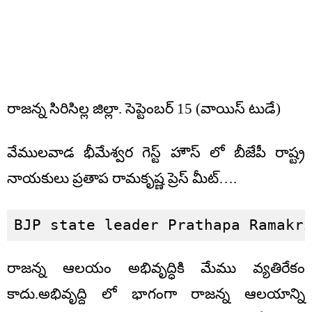
రాజన్న సిరిసిల్ల జిల్లా. సెప్టెంబర్ 15 (వాయిస్ టుడే)
వేములవాడ భీమేశ్వర గెస్ట్ హౌస్ లో బీజేపీ రాష్ట్ర
నాయకులు ప్రతాప రామకృష్ణ ప్రెస్ మీట్….
BJP state leader Prathapa Ramakr
రాజన్న ఆలయం అభివృద్ధికి మేము వ్యతిరేకం
కాదు.అభివృద్ది లో భాగంగా రాజన్న ఆలయాన్ని