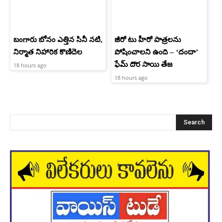
బంగారు బోనం ఎత్తిన సినీ నటి,
జీరో టు హీరో పాత్రలను
నిర్మాత నిహారిక కొణిదెల
పోషించాలని ఉంది – ‘దందా’
ఫేమ్ దొర సాయి తేజ
18 hours ago
18 hours ago
Search