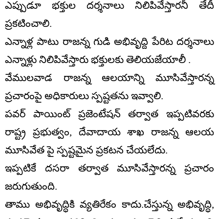
ఎప్పుడూ భక్తుల దర్శనాలు నిలిపివేస్తారనీ తేదీ
ప్రకటించాలి.
ఎన్నాళ్ల పాటు రాజన్న గుడి అభివృద్ది పేరిట దర్శనాలు
ఎన్నాళ్లు నిలిపివేస్తారు భక్తులకు తెలియజేయాలీ .
వేములవాడ రాజన్న ఆలయాన్ని మూసివేస్తారన్న
ప్రచారంపై అధికారులు స్పష్టతను ఇవ్వాలి.
పవర్ పాయింట్ ప్రజెంటేషన్ తర్వాత ఇప్పటివరకు
రాష్ట్ర ప్రభుత్వం, దేవాదాయ శాఖ రాజన్న ఆలయ
మూసివేత పై స్పష్టమైన ప్రకటన చేయలేదు.
ఇప్పటికే దసరా తర్వాత మూసివేస్తారన్న ప్రచారం
జరుగుతుంది.
తాము అభివృద్ధికి వ్యతిరేకం కాదు.చేస్తున్న అభివృద్ధి,