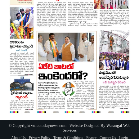
© Copyright voicetodaynews.com - Website Designed By
Warangal Web
Services
About Us
Privacy Policy
Terms & Conditions
Epaper
Contact Us
Login