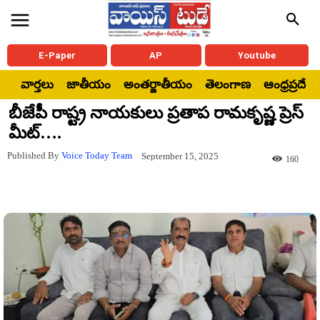
E-Paper
AP
Youtube
వార్తలు
జాతీయం
అంతర్జాతీయం
తెలంగాణ
ఆంధ్రప్రదేశ్
బీజేపీ రాష్ట్ర నాయకులు ప్రతాప రామకృష్ణ ప్రెస్
మీట్….
Published By
Voice Today Team
September 15, 2025
160