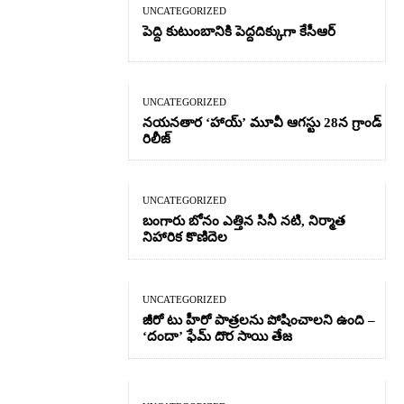
UNCATEGORIZED
పెద్ది కుటుంబానికి పెద్దదిక్కుగా కేసీఆర్
UNCATEGORIZED
నయనతార ‘హాయ్’ మూవీ ఆగస్టు 28న గ్రాండ్
రిలీజ్
UNCATEGORIZED
బంగారు బోనం ఎత్తిన సినీ నటి, నిర్మాత
నిహారిక కొణిదెల
UNCATEGORIZED
జీరో టు హీరో పాత్రలను పోషించాలని ఉంది –
‘దందా’ ఫేమ్ దొర సాయి తేజ