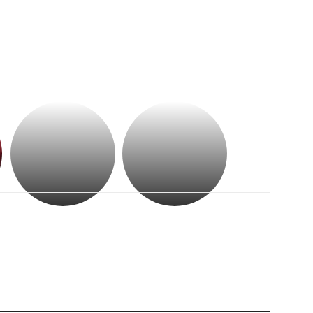
భగవంతుని
కేజీఎఫ్
ప్రసాదం
సినిమాతో
తీర్థం..తులసీదళం
పాన్
లేకుండా
ఇండియా
అసంపూర్ణం
స్టార్
హీరోయిన్‏గా
శ్రీనిధి
శెట్టి.