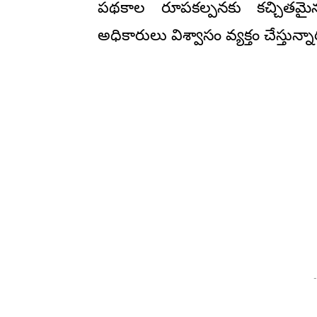
పథకాల రూపకల్పనకు కచ్చితమై
అధికారులు విశ్వాసం వ్యక్తం చేస్తున్నా
-