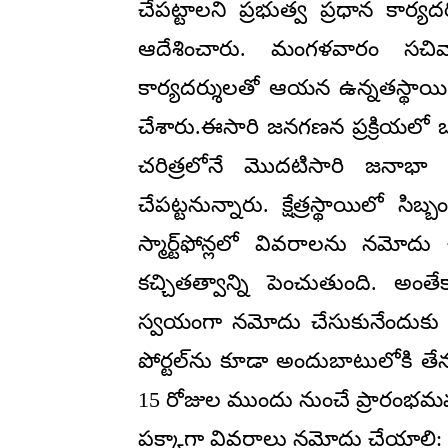
చేపట్టాలని ప్రభుత్వ ప్రధాన కార్య
ఆదేశించారు. మంగళవారం సచివాల
కార్యదర్శులతో ఆయన ఉన్నతస్థాయి సమ
చేశారు.ఈసారి జనగణన ప్రక్రియలో ఒక
చరిత్రలోనే మొదటిసారి జనాభా ల
చేపట్టనున్నారు. క్షేత్రస్థాయిలో సిబ్
స్మార్ట్‌ఫోన్లలో వివరాలను నమోదు
కచ్చితత్వాన్ని పెంచుతుంది. అ
స్వయంగా నమోదు చేసుకునేందుకు “సెల
పోర్టల్‌ను కూడా అందుబాటులోకి తేన
15 రోజుల ముందు నుంచే ప్రారంభమవు
పక్కాగా వివరాలు నమోదు చేయాలి: 