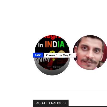
Upasana:
భర్తపై
రివెంజ్
TAGS
Census from May 11...
తీర్చుకున్న
ఉపాసన..
పాపం
రామ్
చరణ్
Share
RELATED ARTICLES