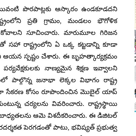
ో ఎటువంటి పొరపాట్లకు ఆస్కారం ఉండకూడదని
ష్ట్రంలోని ప్రతి గ్రామం, మండలం భౌగోళిక
ించుకోవాలని సూచించారు. మారుమూల గిరిజన
ో సహా రాష్ట్రంలోని ఏ ఒక్క కట్టడాన్ని కూడా
ని ఆయన స్పష్టం చేశారు. ఈ బృహత్కార్యక్రమం
్యవేక్షకులకు నాణ్యమైన శిక్షణ ఇవ్వాలని
లో పాల్గొన్న జనాభా లెక్కల విభాగం రాష్ట్ర
ేటా సేకరణ కోసం రూపొందించిన మొబైల్ యాప్
టున్న చర్యలను వివరించారు. రాష్ట్రస్థాయి
కరి బాధ్యతలను ఆమె విశదీకరించారు. ఈ డిజిటల్
దర్శకత పెరగడంతో పాటు, భవిష్యత్ ప్రభుత్వ