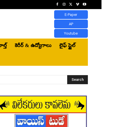
E-Paper
AP
Youtube
ెల్త్‌
కెరీర్ & ఉద్యోగాలు
లైఫ్ స్టైల్
Search