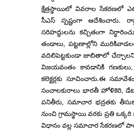
క్షేత్రస్థాయిలో వివరాల సేకరణల
సీఎస్ స్పష్టంగా ఆదేశించారు. రా
సరిహద్దులను కచ్చితంగా నిర్ధార
తండాలు, పట్టణాల్లోని మురికివాడలత
వదిలిపెట్టకుండా జాబితాలో చేర్చాల
విజయవంతం కావడానికి గణకులు, పర
కలెక్టర్లకు సూచించారు.ఈ సమావేశం
సంచాలకురాలు భారతీ హోళికెరి, డ
పనితీరు, సమాచార భద్రతకు తీసుకుం
నుంచి గ్రామస్థాయి వరకు ప్రతి ఒక్
విధానం వల్ల సమాచార సేకరణలో పార