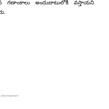
న గణాంకాలు అందుబాటులోకి వస్తాయని
రు.
 Advertisement -