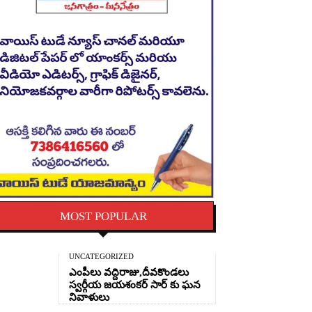
MOST POPULAR
UNCATEGORIZED
ఎంపీలు వద్దిరాజు,దీవకొండలు
స్వర్గీయ జయశంకర్ సార్ కు ఘన
నివాళులు