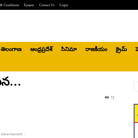
& Conditions
Epaper
Contact Us
Login
తెలంగాణ
ఆంధ్రప్రదేశ్
సినిమా
రాజకీయం
క్రైమ్
హ
గణన…
72
 Advertisement -