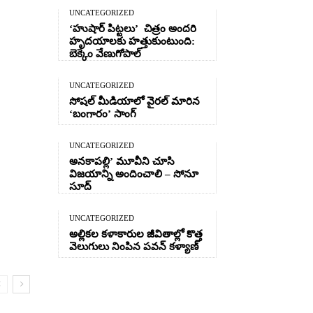
UNCATEGORIZED
‘హుషార్‌ పిట్టలు’ చిత్రం అందరి
హృదయాలకు హత్తుకుంటుంది:
బెక్కెం వేణుగోపాల్‌
UNCATEGORIZED
సోషల్ మీడియాలో వైరల్ మారిన
‘బంగారం’ సాంగ్
UNCATEGORIZED
అనకాపల్లి’ మూవీని చూసి
విజయాన్ని అందించాలి – సోనూ
సూద్
UNCATEGORIZED
అల్లికల కళాకారుల జీవితాల్లో కొత్త
వెలుగులు నింపిన పవన్ కళ్యాణ్