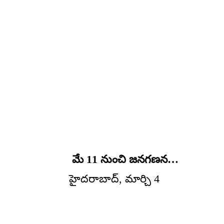
మే 11 నుంచి జనగణన…
హైదరాబాద్, మార్చి 4