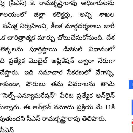
దర్శి (సీఎస్) కె. రామకృష్ణారావు అధికారులను
యంలో జిల్లా కలెక్టర్లు, అన్ని శాఖల
ీక్ష నిర్వహించి, కీలక మార్గదర్శకాలు జారీ
 చారిత్రాత్మక మార్పు చోటుచేసుకోనుంది. దేశ
ెక్కలను పూర్తిస్థాయి డిజిటల్ విధానంలో
బంది ప్రత్యేక మొబైల్ అప్లికేషన్ ద్వారా నేరుగా
 చేస్తారు. ఇది సమాచార సేకరణలో వేగాన్ని,
ంతేకాకుండా, పౌరులు తమ వివరాలను తామే
్ఫ్-ఎన్యూమరేషన్” పేరిట ప్రత్యేక ఆన్‌లైన్
ున్నారు. ఈ ఆన్‌లైన్ నమోదు ప్రక్రియ మే 11కి
తుందని సీఎస్ రామకృష్ణారావు తెలిపారు.
సీఎస్