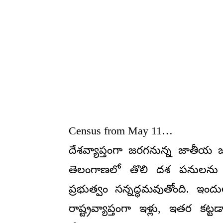
Census from May 11…
దేశవ్యాప్తంగా జరగనున్న జాతీయ
తెలంగాణలో తొలి దశ పనులను పకడ
ప్రభుత్వం సన్నద్ధమవుతోంది. ఇ
రాష్ట్రవ్యాప్తంగా ఇళ్లు, ఇతర కట