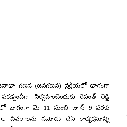
 జనాభా గణన (జనగణన) ప్రక్రియలో భాగంగా
్బందీగా నిర్వహించేందుకు రేవంత్ రెడ్డి
ందులో భాగంగా మే 11 నుంచి జూన్ 9 వరకు
్టడాల వివరాలను నమోదు చేసే కార్యక్రమాన్ని