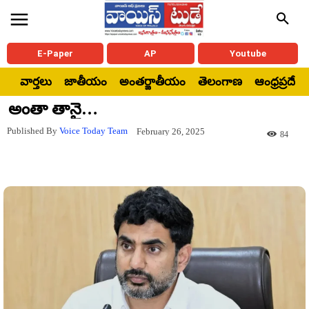
E-Paper
AP
Youtube
వార్తలు
జాతీయం
అంతర్జాతీయం
తెలంగాణ
ఆంధ్రప్రదేశ్
అంతా తానై…
Published By
Voice Today Team
February 26, 2025
84