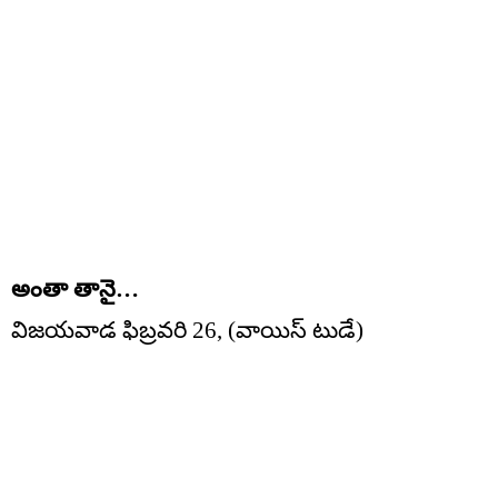
అంతా తానై…
విజయవాడ ఫిబ్రవరి 26, (వాయిస్ టుడే)