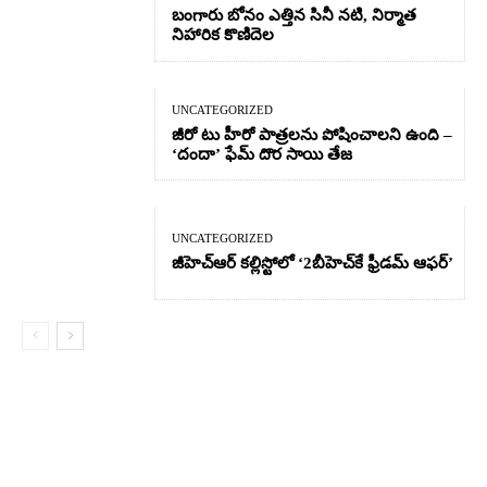
బంగారు బోనం ఎత్తిన సినీ నటి, నిర్మాత
నిహారిక కొణిదెల
UNCATEGORIZED
జీరో టు హీరో పాత్రలను పోషించాలని ఉంది –
‘దందా’ ఫేమ్ దొర సాయి తేజ
UNCATEGORIZED
జీహెచ్ఆర్‌ కల్లిస్టోలో ‘2బీహెచ్‌కే ఫ్రీడమ్ ఆఫర్’