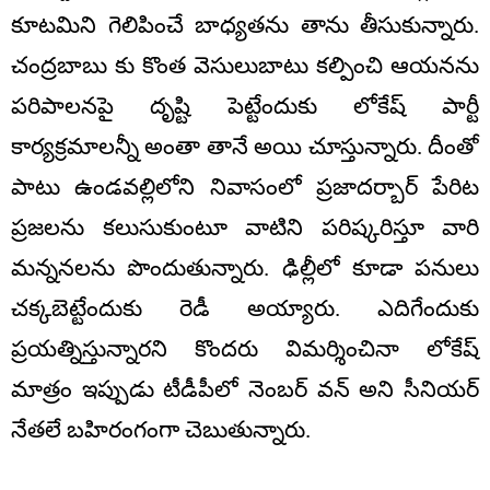
కూటమిని గెలిపించే బాధ్యతను తాను తీసుకున్నారు.
చంద్రబాబు కు కొంత వెసులుబాటు కల్పించి ఆయనను
పరిపాలనపై దృష్టి పెట్టేందుకు లోకేష్ పార్టీ
కార్యక్రమాలన్నీ అంతా తానే అయి చూస్తున్నారు. దీంతో
పాటు ఉండవల్లిలోని నివాసంలో ప్రజాదర్బార్ పేరిట
ప్రజలను కలుసుకుంటూ వాటిని పరిష్కరిస్తూ వారి
మన్ననలను పొందుతున్నారు. ఢిల్లీలో కూడా పనులు
చక్కబెట్టేందుకు రెడీ అయ్యారు. ఎదిగేందుకు
ప్రయత్నిస్తున్నారని కొందరు విమర్శించినా లోకేష్
మాత్రం ఇప్పుడు టీడీపీలో నెంబర్ వన్ అని సీనియర్
నేతలే బహిరంగంగా చెబుతున్నారు.