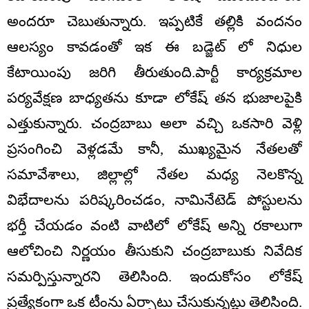
అందరూ చెబుతున్నారు. ఇప్పటికే తల్లికి వందనం
ఆలస్యం కావడంతో ఇక ఈ బడ్జెట్ లో నిధుల
కేటాయింపు జరిగి తీరుతుంది.పార్టీ కార్యక్రమాల
పర్యవేక్షణ బాధ్యతను కూడా లోకేష్ తన భుజాలపైకి
ఎత్తుకున్నారు. చంద్రబాబు అలా వచ్చి ఒకసారి వెళ్లి
ప్రసంగించి వెళ్లడమే కానీ, ముఖ్యమైన నేతలతో
సమావేశాలు, జిల్లాల్లో నేతల మధ్య నెలకొన్న
విభేదాలను పరిష్కరించడం, నామినేటెడ్ పోస్టులను
భర్తీ చేయడం వంటి వాటిలో లోకేష్ అన్ని రకాలుగా
ఆలోచించి నిర్ణయం తీసుకుని చంద్రబాబుకు నివేదిక
సమర్పిస్తున్నారని తెలిసింది. ఇందుకోసం లోకేష్
ప్రత్యేకంగా ఒక టీంను ఏర్పాటు చేసుకున్నట్లు తెలిసింది.