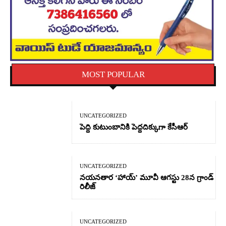
MOST POPULAR
UNCATEGORIZED
పెద్ది కుటుంబానికి పెద్దదిక్కుగా కేసీఆర్
UNCATEGORIZED
నయనతార ‘హాయ్’ మూవీ ఆగస్టు 28న గ్రాండ్
రిలీజ్
UNCATEGORIZED