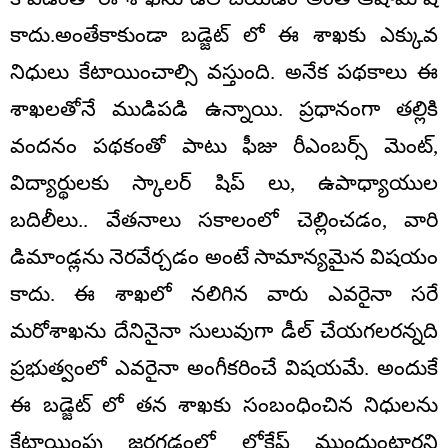
కాదు.అంతేకాకుండా బడ్జెట్ లో ఈ శాఖకు ఎక్కువ
నిధులు కేటాయించాల్సి వస్తుంది. అనేక పథకాలు ఈ
శాఖలతోనే ముడిపడి ఉన్నాయి. ప్రధానంగా తల్లికి
వందనం పథకంతో పాటు ఫీజు రీఎంబర్స్ మెంట్,
విద్యార్థులకు స్కాలర్ షిప్ లు, ఉపాధ్యాయుల
బదిలీలు.. వేతనాలు సకాలంలో చెల్లించడం, వారి
డిమాండ్లను నెరవేర్చడం అంటే సామాన్యమైన విషయం
కాదు. ఈ శాఖలో నలిగిన వారు ఎవరైనా సరే
మరోశాఖను దేనినైనా సులువుగా డీల్ చేయగలరన్నది
ప్రభుత్వంలో ఎవరైనా అంగీకరించే విషయమే. అందుకే
ఈ బడ్జెట్ లో తన శాఖకు సంబంధించిన నిధులను
కేటాయింపు జరగడంలో లోకేష్ ముందుంటారని