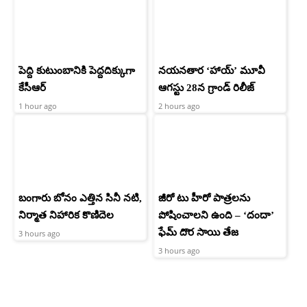
పెద్ది కుటుంబానికి పెద్దదిక్కుగా
నయనతార ‘హాయ్’ మూవీ
కేసీఆర్
ఆగస్టు 28న గ్రాండ్ రిలీజ్
1 hour ago
2 hours ago
బంగారు బోనం ఎత్తిన సినీ నటి,
జీరో టు హీరో పాత్రలను
నిర్మాత నిహారిక కొణిదెల
పోషించాలని ఉంది – ‘దందా’
ఫేమ్ దొర సాయి తేజ
3 hours ago
3 hours ago