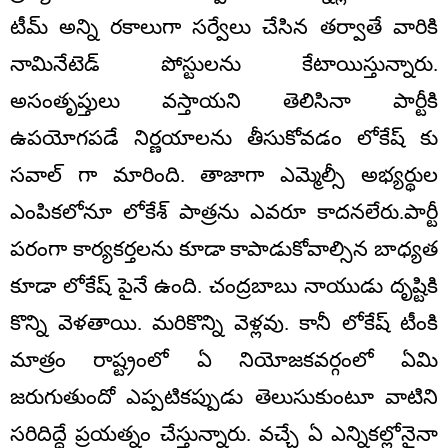
టీమ్ అన్ని రకాలుగా సర్వేలు చేసిన తర్వాతే వారికి
నామినేటెడ్ పోస్టులను కేటాయిస్తున్నారు.
అసంతృప్తులు వస్తాయని తెలిసినా పార్టీకి
ఉపయోగపడే నిర్ణయాలను తీసుకోవడం లోకేష్ కు
సవాల్ గా మారింది. తాజాగా ఎమ్మెల్సీ అభ్యర్థుల
ఎంపికలోనూ లోకేశ్ పాత్రను ఎవరూ కాదనలేరు.పార్టీ
పరంగా కార్యకర్తలను కూడా కాపాడుకోవాల్సిన బాధ్యత
కూడా లోకేష్ పైనే ఉంది. చంద్రబాబు నాయుడు దృష్టికి
కొన్ని వెళతాయి. మరికొన్ని వెళ్లవు. కానీ లోకేష్ టీంకి
మాత్రం రాష్ట్రంలో ఏ నియోజకవర్గంలో ఏమి
జరుగుతుందో ఎప్పటికప్పుడు తెలుసుకుంటూ వాటిని
సరిదిద్దే ప్రయత్నం చేస్తున్నారు. వచ్చే ఏ ఎన్నికల్లోనైనా