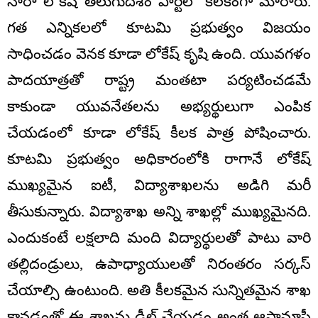
నారా లోకేష్ తెలుగుదేశం పార్టీలో కీలకంగా మారారు.
గత ఎన్నికలలో కూటమి ప్రభుత్వం విజయం
సాధించడం వెనక కూడా లోకేష్ కృషి ఉంది. యువగళం
పాదయాత్రతో రాష్ట్ర మంతటా పర్యటించడమే
కాకుండా యువనేతలను అభ్యర్థులుగా ఎంపిక
చేయడంలో కూడా లోకేష్ కీలక పాత్ర పోషించారు.
కూటమి ప్రభుత్వం అధికారంలోకి రాగానే లోకేష్
ముఖ్యమైన ఐటీ, విద్యాశాఖలను అడిగి మరీ
తీసుకున్నారు. విద్యాశాఖ అన్ని శాఖల్లో ముఖ్యమైనది.
ఎందుకంటే లక్షలాది మంది విద్యార్థులతో పాటు వారి
తల్లిదండ్రులు, ఉపాధ్యాయులతో నిరంతరం సర్కస్
చేయాల్సి ఉంటుంది. అతి కీలకమైన సున్నితమైన శాఖ
కావడంతో ఈ శాఖను డీల్ చేయడం అంత ఆషామాషీ