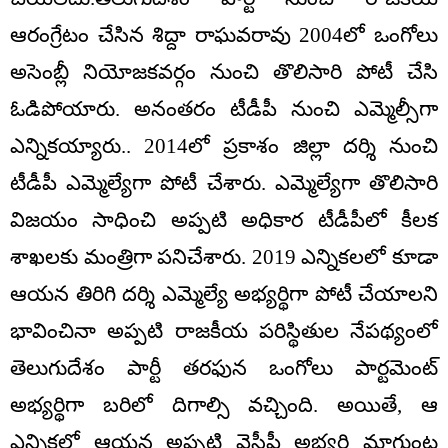
ఆరంగ్రేటం చేసిన శిద్దా రాఘవరావు 2004లో ఒంగోలు
అసెంబ్లీ నియోజకవర్గం నుంచి తొలిసారి పోటీ చేసి
ఓడిపోయారు. అనంతరం టీడీపీ నుంచి ఎమ్మెల్సీగా
ఎన్నికయ్యారు.. 2014లో ప్రకాశం జిల్లా దర్శి నుంచి
టీడీపీ ఎమ్మెల్యేగా పోటీ చేశారు. ఎమ్మెల్యేగా తొలిసారి
విజయం సాధించి అప్పటి అధికార టీడీపీలో కీలక
శాఖలకు మంత్రిగా పనిచేశారు. 2019 ఎన్నికలలో కూడా
ఆయన తిరిగి దర్శి ఎమ్మెల్యే అభ్యర్థిగా పోటీ చేయాలని
భావించినా అప్పటి రాజకీయ పరిస్థితుల నేపథ్యంలో
తెలుగుదేశం పార్టీ తరఫున ఒంగోలు పార్టమెంట్
అభ్యర్థిగా బరిలో దిగాల్సి వచ్చింది. అయితే, ఆ
ఎన్నికల్లో ఆయన అప్పటి వైసీపీ అభ్యర్ది మాగుంట