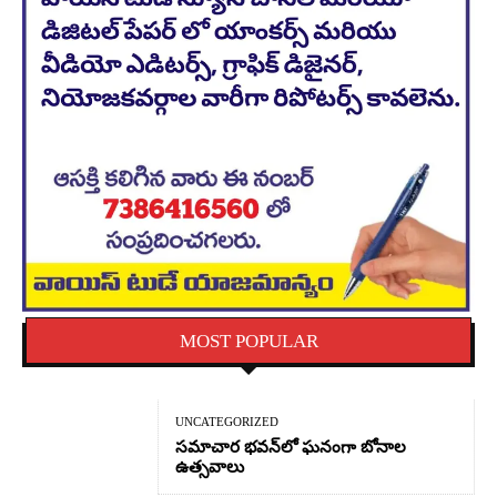
MOST POPULAR
UNCATEGORIZED
సమాచార భవన్‌లో ఘనంగా బోనాల
ఉత్సవాలు