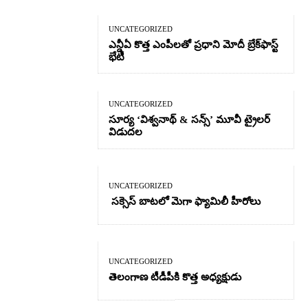
UNCATEGORIZED
ఎన్డీఏ కొత్త ఎంపీలతో ప్రధాని మోదీ బ్రేక్‌ఫాస్ట్
భేటీ
UNCATEGORIZED
సూర్య ‘విశ్వనాథ్ & సన్స్’ మూవీ ట్రైలర్
విడుదల
UNCATEGORIZED
సక్సెస్ బాటలో మెగా ఫ్యామిలీ హీరోలు
UNCATEGORIZED
తెలంగాణ టీడీపీకి కొత్త అధ్యక్షుడు