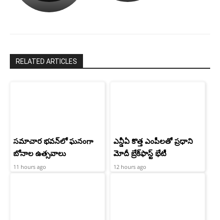
రామ్
శెట్టి.
చరణ్
RELATED ARTICLES
సమాచార భవన్‌లో ఘనంగా
ఎన్డీఏ కొత్త ఎంపీలతో ప్రధాని
బోనాల ఉత్సవాలు
మోదీ బ్రేక్‌ఫాస్ట్ భేటీ
11 hours ago
12 hours ago