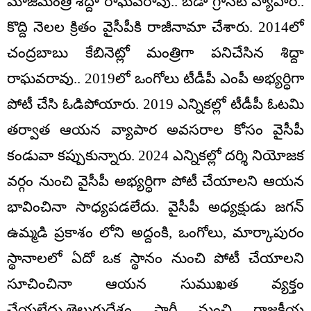
మాజీమంత్రి శిద్దా రాఘవరావు.. బడా గ్రానేట్ వ్యాపారి..
కొద్ది నెలల క్రితం వైసీపీకి రాజీనామా చేశారు. 2014లో
చంద్రబాబు కేబినెట్లో మంత్రిగా పనిచేసిన శిద్దా
రాఘవరావు.. 2019లో ఒంగోలు టీడీపీ ఎంపీ అభ్యర్ధిగా
పోటీ చేసి ఓడిపోయారు. 2019 ఎన్నికల్లో టీడీపీ ఓటమి
తర్వాత ఆయన వ్యాపార అవసరాల కోసం వైసీపీ
కండువా కప్పుకున్నారు. 2024 ఎన్నికల్లో దర్శి నియోజక
వర్గం నుంచి వైసీపీ అభ్యర్ధిగా పోటీ చేయాలని ఆయన
భావించినా సాధ్యపడలేదు. వైసీపీ అధ్యక్షుడు జగన్
ఉమ్మడి ప్రకాశం లోని అద్దంకి, ఒంగోలు, మార్కాపురం
స్థానాలలో ఏదో ఒక స్థానం నుంచి పోటీ చేయాలని
సూచించినా ఆయన సుముఖత వ్యక్తం
చేయలేదు.తెలుగుదేశం పార్టీ నుంచి రాజకీయ