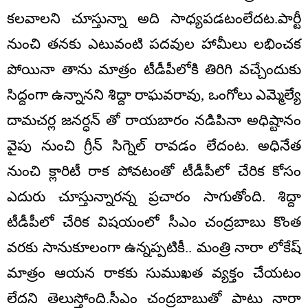
కలవాలని చూస్తున్నా అది సాధ్యపడటంలేదట.పార్టీ
నుంచి తనకు ఎటువంటి పదవుల హామీలు లభించక
పోయినా తాను మాత్రం టీడీపీలోకి తిరిగి వచ్చేందుకు
సిద్దంగా ఉన్నానని శిద్దా రాఘవరావు, ఒంగోలు ఎమ్మెల్యే
దామచర్ల జనర్ధన్ తో రాయబారం నడిపినా అధిష్టానం
వైపు నుంచి గ్రీన్ సిగ్నెల్ రావడం లేదంట. అధినేత
నుంచి క్లారిటీ రాక పోవటంతో టీడీపీలో చేరిక కోసం
ఎదురు చూస్తున్నారన్న ప్రచారం సాగుతోంది. శిద్దా
టీడీపీలో చేరిక విషయంలో సీఎం చంద్రబాబు కొంత
వరకు సానుకూలంగా ఉన్నప్పటికీ.. మంత్రి నారా లోకేష్
మాత్రం ఆయన రాకకు సుముఖత వ్యక్తం చేయటం
లేదని తెలుస్తోంది.సీఎం చంద్రబాబుతో పాటు నారా