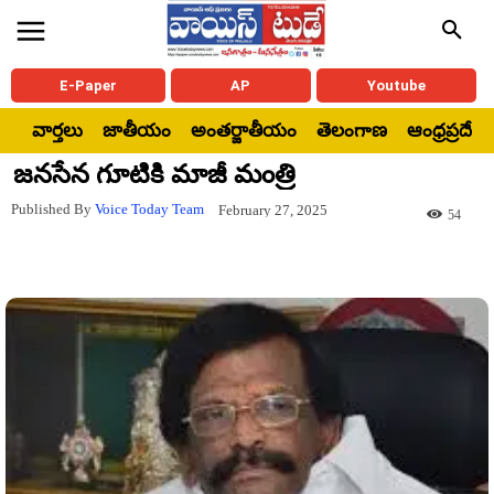
E-Paper
AP
Youtube
వార్తలు
జాతీయం
అంతర్జాతీయం
తెలంగాణ
ఆంధ్రప్రదేశ్
జనసేన గూటికి మాజీ మంత్రి
Published By
Voice Today Team
February 27, 2025
54