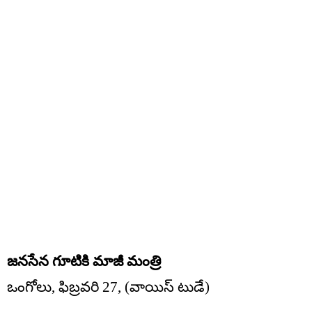
జనసేన గూటికి మాజీ మంత్రి
ఒంగోలు, ఫిబ్రవరి 27, (వాయిస్ టుడే)