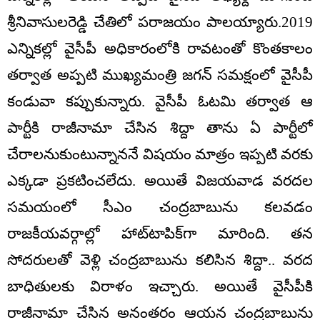
శ్రీనివాసులరెడ్డి చేతిలో పరాజయం పాలయ్యారు.2019
ఎన్నికల్లో వైసీపీ అధికారంలోకి రావటంతో కొంతకాలం
తర్వాత అప్పటి ముఖ్యమంత్రి జగన్ సమక్షంలో వైసీపీ
కండువా కప్పుకున్నారు. వైసీపీ ఓటమి తర్వాత ఆ
పార్టీకి రాజీనామా చేసిన శిద్దా తాను ఏ పార్టీలో
చేరాలనుకుంటున్నాననే విషయం మాత్రం ఇప్పటి వరకు
ఎక్కడా ప్రకటించలేదు. అయితే విజయవాడ వరదల
సమయంలో సీఎం చంద్రబాబును కలవడం
రాజకీయవర్గాల్లో హాట్‌టాపిక్‌గా మారింది. తన
సోదరులతో వెళ్లి చంద్రబాబును కలిసిన శిద్దా.. వరద
బాధితులకు విరాళం ఇచ్చారు. అయితే వైసీపీకి
రాజీనామా చేసిన అనంతరం ఆయన చంద్రబాబును