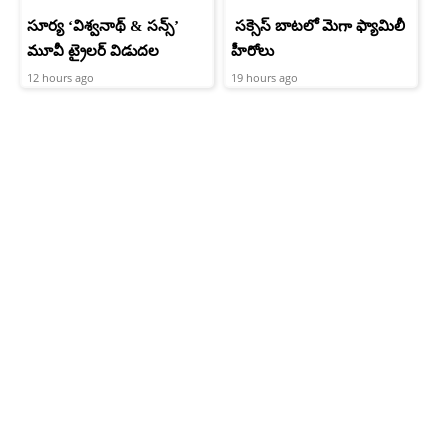
సూర్య ‘విశ్వనాథ్ & సన్స్’
సక్సెస్ బాటలో మెగా ఫ్యామిలీ
మూవీ ట్రైలర్ విడుదల
హీరోలు
12 hours ago
19 hours ago