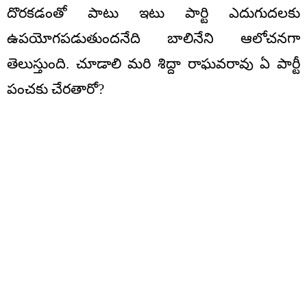
దొరకడంతో పాటు ఇటు పార్టి ఎదుగుదలకు
ఉపయోగపడుతుందనేది బాలినేని ఆలోచనగా
తెలుస్తుంది. చూడాలి మరి శిద్దా రాఘవరావు ఏ పార్టీ
పంచకు చేరతారో?