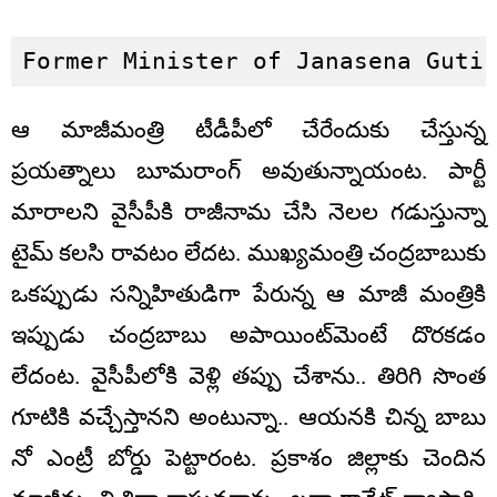
Former Minister of Janasena Guti
ఆ మాజీమంత్రి టీడీపీలో చేరేందుకు చేస్తున్న
ప్రయత్నాలు బూమరాంగ్ అవుతున్నాయంట. పార్టీ
మారాలని వైసీపీకి రాజీనామ చేసి నెలల గడుస్తున్నా
టైమ్ కలసి రావటం లేదట. ముఖ్యమంత్రి చంద్రబాబుకు
ఒకప్పుడు సన్నిహితుడిగా పేరున్న ఆ మాజీ మంత్రికి
ఇప్పుడు చంద్రబాబు అపాయింట్‌మెంటే దొరకడం
లేదంట. వైసీపీలోకి వెళ్లి తప్పు చేశాను.. తిరిగి సొంత
గూటికి వచ్చేస్తానని అంటున్నా.. ఆయనకి చిన్న బాబు
నో ఎంట్రీ బోర్డు పెట్టారంట. ప్రకాశం జిల్లాకు చెందిన