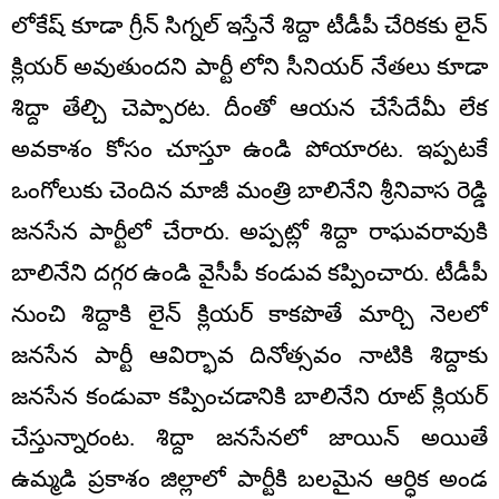
లోకేష్ కూడా గ్రీన్ సిగ్నల్ ఇస్తేనే శిద్దా టీడీపీ చేరికకు లైన్
క్లియర్ అవుతుందని పార్టీ లోని సీనియర్ నేతలు కూడా
శిద్దా తేల్చి చెప్పారట. దీంతో ఆయన చేసేదేమీ లేక
అవకాశం కోసం చూస్తూ ఉండి పోయారట. ఇప్పటకే
ఒంగోలుకు చెందిన మాజీ మంత్రి బాలినేని శ్రీనివాస రెడ్డి
జనసేన పార్టీలో చేరారు. అప్పట్లో శిద్దా రాఘవరావుకి
బాలినేని దగ్గర ఉండి వైసీపీ కండువ కప్పించారు. టీడీపీ
నుంచి శిద్దాకి లైన్ క్లియర్ కాకపొతే మార్చి నెలలో
జనసేన పార్టీ ఆవిర్భావ దినోత్సవం నాటికి శిద్దాకు
జనసేన కండువా కప్పించడానికి బాలినేని రూట్ క్లియర్
చేస్తున్నారంట. శిద్దా జనసేనలో జాయిన్ అయితే
ఉమ్మడి ప్రకాశం జిల్లాలో పార్టీకి బలమైన ఆర్ధిక అండ