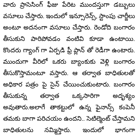
వారు ప్రాసెసింగ్ ఫీజు పేరిట ముందస్తుగా డబ్బులు
వసూలు చేస్తారు. ఇందులో ఇన్సూరెన్స్, స్టాంపు చార్జీలు
అంటూ అదనంగా వసూలు చేస్తారు. రెండోది బంగారం
తీసుకుని పారిపోవడం వంటివి కూడా ఉంటాయి.
కొందరు గ్యాంగ్ గా ఏర్పడి ఫ్రీ ప్లాన్ తో రెడీగా ఉంటారు.
ముందుగా వీరిలో ఒకరు బ్యాంకుకు వెళ్లి బంగారం
తీసుకొస్తామంటూ వస్తారు. ఆ తర్వాత బాధితులతో
అధికార పత్రం పై సైన్ చేయించుకుంటారు. బంగారం
తీసుకున్న తర్వాత ఒక్కసారిగా అదృశ్యం
అవుతారు.అలాగే తాకట్టులో ఉన్న ఫైనాన్స్ కంపెనీ
తమకు బాగా పరిచయం ఉందని.. సెటిల్మెంట్ చేస్తామని
బాధితులను నమ్మిస్తారు. ఇందులో భాగంగా