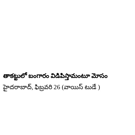
తాకట్టులో బంగారం విడిపిస్తామంటూ మోసం
హైదరాబాద్, ఫిబ్రవరి 26 (వాయిస్ టుడే )