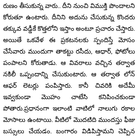
రుణం తీసుకున్న వారు.. దీని నుంచి విముక్తి పొందాలని
కోరుతూ ఉంటారు. దీనిని అదును చేసుకున్న కొందరు
తక్కువ వడ్డీకే కొత్తలోని ఇస్తాం అంటూ ప్రచారం చేస్తారు.
అయితే ఒకవేళ ఈ ప్రకటనలకు స్పందిస్తే మోసం
చేసేవారు ముందుగా తాకట్టు రసీదు, ఆధార్, ఫోటోలు
పంపాలని కోరుతాడు. ఆ వివరాలు వచ్చిన తర్వాత
నకిలీ ఒప్పందాన్ని చేసుకుంటారు. ఆ తర్వాత లోన్
ఆఫర్ లెటర్లు పంపిస్తారు. కానీ చివరికి అదేమీ
ఇవ్వకుండా మొహం చాటేసి కనిపించకుండా
పోతారు.ప్రధానంగా ఇలాంటి వాటిలో నాలుగు రకాల
మోసాలు ఉంటాయి. వీటిలో మొదటిది ముందస్తు ఫీజు
బస్సులు చేయడం. బంగారం విడిపిస్తామని చెప్పిన