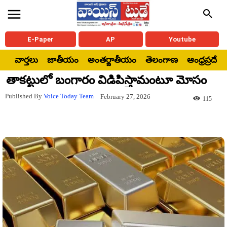
E-Paper
AP
Youtube
వార్తలు
జాతీయం
అంతర్జాతీయం
తెలంగాణ
ఆంధ్రప్రదేశ్
తాకట్టులో బంగారం విడిపిస్తామంటూ మోసం
Published By
Voice Today Team
February 27, 2026
115