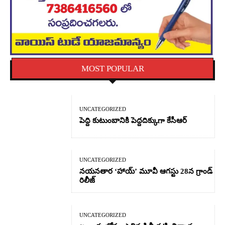
MOST POPULAR
UNCATEGORIZED
పెద్ది కుటుంబానికి పెద్దదిక్కుగా కేసీఆర్
UNCATEGORIZED
నయనతార ‘హాయ్’ మూవీ ఆగస్టు 28న గ్రాండ్
రిలీజ్
UNCATEGORIZED