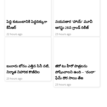
పెద్ది కుటుంబానికి పెద్దదిక్కుగా
నయనతార ‘హాయ్’ మూవీ
కేసీఆర్
ఆగస్టు 28న గ్రాండ్ రిలీజ్
22 hours ago
23 hours ago
బంగారు బోనం ఎత్తిన సినీ నటి,
జీరో టు హీరో పాత్రలను
నిర్మాత నిహారిక కొణిదెల
పోషించాలని ఉంది – ‘దందా’
ఫేమ్ దొర సాయి తేజ
23 hours ago
23 hours ago