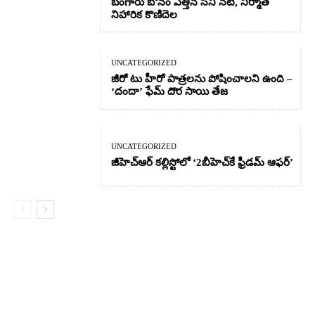
బంగారు బోనం ఎత్తిన సినీ నటి, నిర్మాత
నిహారిక కొణిదెల
UNCATEGORIZED
జీరో టు హీరో పాత్రలను పోషించాలని ఉంది –
‘దందా’ ఫేమ్ దొర సాయి తేజ
UNCATEGORIZED
జీహెచ్ఆర్‌ కల్లిస్టోలో ‘2బీహెచ్‌కే ఫ్రీడమ్ ఆఫర్’