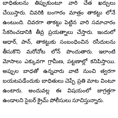
బాధితులను తిప్పుకుంటూ వారి చేత ఖర్చులు
చేయిస్తారు. చివరికి బంగారం మాత్రం తాకట్టు లోనే
ఉంటుంది. చివరగా తాకట్టు పెట్టిన వారి సమాచారం
సేకరించడానికి తీవ్ర ప్రయత్నాలు చేస్తారు. ఇందులో
ఆధార్, పాన్, తాకట్టుకు సంబంధించిన రసీదులను
తీసుకొని మరోచోట లోన్ పొందుతారు. ఇలాంటి
మోసాలు ఎక్కువగా గ్రామీణ, పట్టణాల్లో కనిపిస్తాయి.
అప్పుల బాధతో ఉన్నవారు వాటి నుంచి త్వరగా
బయటపడేందుకు బాధితులు చెప్పే ప్రతి మాట వింటూ
ఉంటారు. అందువల్ల ఈ విషయంలో జాగ్రత్తగా
ఉండాలని సైబర్ క్రైమ్ పోలీసులు సూచిస్తున్నారు.