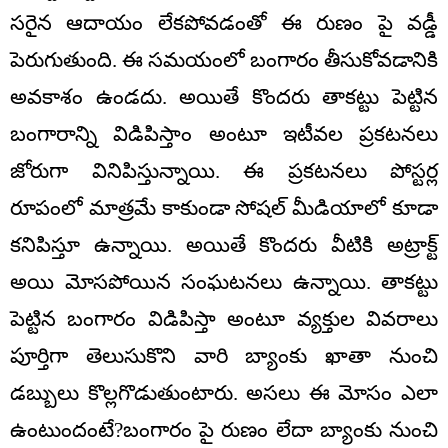
సరైన ఆదాయం లేకపోవడంతో ఈ రుణం పై వడ్డీ
పెరుగుతుంది. ఈ సమయంలో బంగారం తీసుకోవడానికి
అవకాశం ఉండదు. అయితే కొందరు తాకట్టు పెట్టిన
బంగారాన్ని విడిపిస్తాం అంటూ ఇటీవల ప్రకటనలు
జోరుగా వినిపిస్తున్నాయి. ఈ ప్రకటనలు పోస్టర్ల
రూపంలో మాత్రమే కాకుండా సోషల్ మీడియాలో కూడా
కనిపిస్తూ ఉన్నాయి. అయితే కొందరు వీటికి అట్రాక్ట్
అయి మోసపోయిన సంఘటనలు ఉన్నాయి. తాకట్టు
పెట్టిన బంగారం విడిపిస్తా అంటూ వ్యక్తుల వివరాలు
పూర్తిగా తెలుసుకొని వారి బ్యాంకు ఖాతా నుంచి
డబ్బులు కొల్లగొడుతుంటారు. అసలు ఈ మోసం ఎలా
ఉంటుందంటే?బంగారం పై రుణం లేదా బ్యాంకు నుంచి