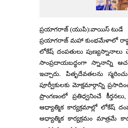
ప్రయాగరాజ్ (యుపి):వాయిస్ టుడే
ప్రయాగరాజ్ మహా కుంభమేళాలో రాష్ట్ర 
లోకేష్ దంపతులు పుణ్యస్నానాలు చ
సాంప్రదాయబద్ధంగా స్నానాన్ని ఆ
ఇచ్చారు. పితృదేవతలను స్మరించు
పూర్వీకులకు మోక్షమార్గాన్ని ప్రసాద
ప్రాంగణంలో ప్రతిధ్వనించే కీర్
ఆధ్యాత్మిక కార్యక్రమాల్లో లోక
ఆధ్యాత్మిక కార్యక్రమం మాత్రమే క