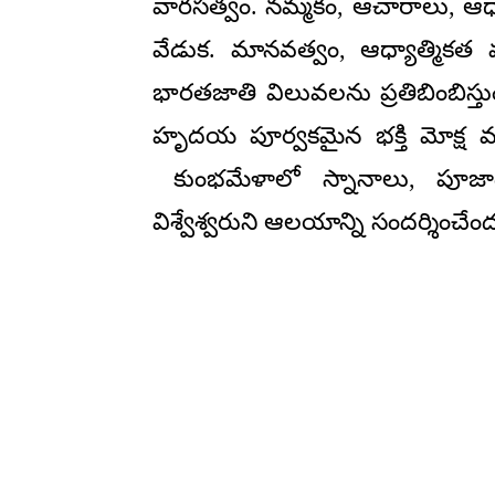
వారసత్వం. నమ్మకం, ఆచారాలు, ఆధ్య
వేడుక. మానవత్వం, ఆధ్యాత్మికత
భారతజాతి విలువలను ప్రతిబింబిస్తు
హృదయ పూర్వకమైన భక్తి మోక్ష మార్
కుంభమేళాలో స్నానాలు, పూజా
విశ్వేశ్వరుని ఆలయాన్ని సందర్శించే