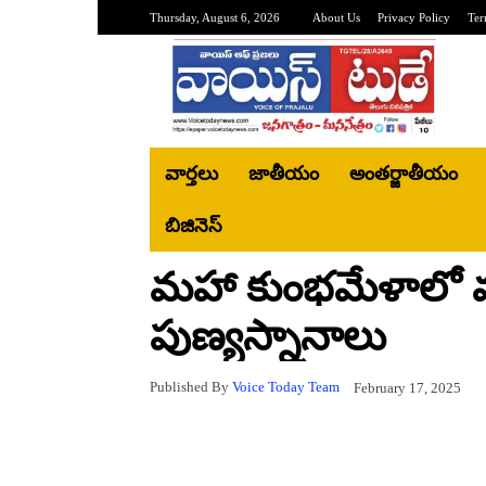
Thursday, August 6, 2026
About Us
Privacy Policy
Ter
వార్తలు
జాతీయం
అంతర్జాతీయం
బిజినెస్‌
మహా కుంభమేళాలో మం
పుణ్యస్నానాలు
Published By
Voice Today Team
February 17, 2025