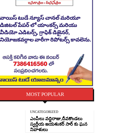
MOST POPULAR
UNCATEGORIZED
ఎంపీలు వద్దిరాజు,దీవకొండలు
స్వర్గీయ జయశంకర్ సార్ కు ఘన
నివాళులు