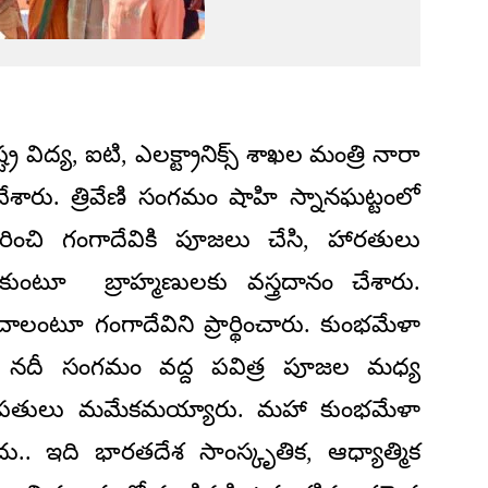
విద్య, ఐటి, ఎలక్ట్రానిక్స్ శాఖల మంత్రి నారా
ేశారు. త్రివేణి సంగమం షాహి స్నానఘట్టంలో
చరించి గంగాదేవికి పూజలు చేసి, హారతులు
కుంటూ బ్రాహ్మణులకు వస్త్రదానం చేశారు.
ించాలంటూ గంగాదేవిని ప్రార్థించారు. కుంభమేళా
తనలు, నదీ సంగమం వద్ద పవిత్ర పూజల మధ్య
ేష్ దంపతులు మమేకమయ్యారు. మహా కుంభమేళా
ాదు.. ఇది భారతదేశ సాంస్కృతిక, ఆధ్యాత్మిక