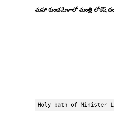
మహా కుంభమేళాలో మంత్రి లోకేష్ ద
Holy bath of Minister L