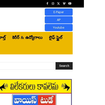
E-Paper
AP
Youtube
ెల్త్‌
కెరీర్ & ఉద్యోగాలు
లైఫ్ స్టైల్
Search