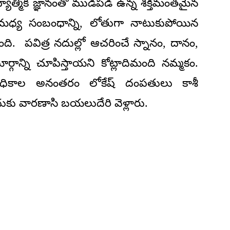
ాత్మిక జ్ఞానంతో ముడిపడి ఉన్న శక్తిమంతమైన
 మధ్య సంబంధాన్ని, లోతుగా నాటుకుపోయిన
ంది. పవిత్ర నదుల్లో ఆచరించే స్నానం, దానం,
గాన్ని చూపిస్తాయని కోట్లాదిమంది నమ్మకం.
ధికాల అనంతరం లోకేష్ దంపతులు కాశీ
ందుకు వారణాసి బయలుదేరి వెళ్లారు.