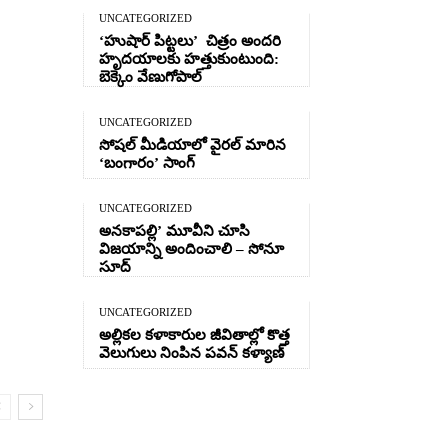
UNCATEGORIZED
‘హుషార్‌ పిట్టలు’ చిత్రం అందరి
హృదయాలకు హత్తుకుంటుంది:
బెక్కెం వేణుగోపాల్‌
UNCATEGORIZED
సోషల్ మీడియాలో వైరల్ మారిన
‘బంగారం’ సాంగ్
UNCATEGORIZED
అనకాపల్లి’ మూవీని చూసి
విజయాన్ని అందించాలి – సోనూ
సూద్
UNCATEGORIZED
అల్లికల కళాకారుల జీవితాల్లో కొత్త
వెలుగులు నింపిన పవన్ కళ్యాణ్