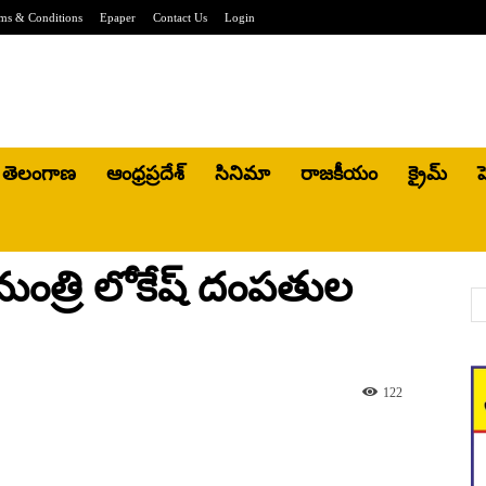
ms & Conditions
Epaper
Contact Us
Login
తెలంగాణ
ఆంధ్రప్రదేశ్
సినిమా
రాజకీయం
క్రైమ్
హ
త్రి లోకేష్ దంపతుల
122