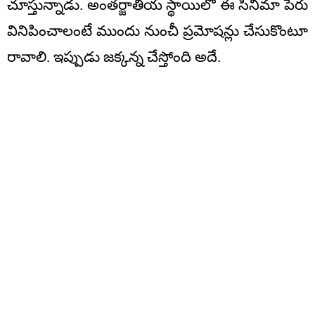
చూస్తున్నాడు. అంతర్జాతీయ స్థాయిలో ఈ సినిమా పేరు
వినిపించాలంటే ముందు నుంచీ ప్రమోషన్లు చేసుకొంటూ
రావాలి. ఇప్పుడు జక్కన్న చేస్తోంది అదే.