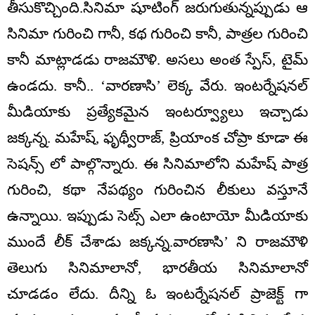
తీసుకొచ్చింది.సినిమా షూటింగ్ జరుగుతున్నప్పుడు ఆ
సినిమా గురించి గానీ, కథ గురించి కానీ, పాత్రల గురించి
కానీ మాట్లాడడు రాజమౌళి. అసలు అంత స్పేస్, టైమ్
ఉండదు. కానీ.. ‘వారణాసి’ లెక్క వేరు. ఇంటర్నేషనల్
మీడియాకు ప్రత్యేకమైన ఇంటర్వ్యూలు ఇచ్చాడు
జక్కన్న. మహేష్, ఫృథ్వీరాజ్, ప్రియాంక చోప్రా కూడా ఈ
సెషన్స్ లో పాల్గొన్నారు. ఈ సినిమాలోని మహేష్ పాత్ర
గురించి, కథా నేపథ్యం గురించిన లీకులు వస్తూనే
ఉన్నాయి. ఇప్పుడు సెట్స్ ఎలా ఉంటాయో మీడియాకు
ముందే లీక్ చేశాడు జక్కన్న.వారణాసి’ ని రాజమౌళి
తెలుగు సినిమాలానో, భారతీయ సినిమాలానో
చూడడం లేదు. దీన్ని ఓ ఇంటర్నేషనల్ ప్రాజెక్ట్ గా