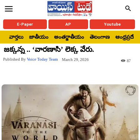
E-Paper
AP
Youtube
వార్తలు
జాతీయం
అంతర్జాతీయం
తెలంగాణ
ఆంధ్రప్రదేశ్
జక్కన్న .. ‘వారణాసి’ లెక్క వేరు.
Published By
Voice Today Team
March 29, 2026
87