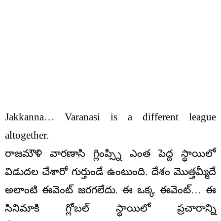
Jakkanna… Varanasi is a different league
altogether.
రాజమౌళి వారణాసి గ్లింప్స్ని ఎంత పెద్ద స్థాయిలో
విడుదల చేశారో గుర్తుండే ఉంటుంది. దేశం మొత్తమ్మీదే
అలాంటి ఈవెంట్ జరగలేదు. ఈ ఒక్క ఈవెంట్… ఈ
సినిమాకి గ్లోబల్ స్థాయిలో ప్రచారాన్ని