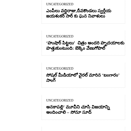
UNCATEGORIZED
ఎంపీలు వద్దిరాజు,దీవకొండలు స్వర్గీయ
జయశంకర్ సార్ కు ఘన నివాళులు
UNCATEGORIZED
‘హుషార్‌ పిట్టలు’ చిత్రం అందరి హృదయాలకు
హత్తుకుంటుంది: బెక్కెం వేణుగోపాల్‌
UNCATEGORIZED
సోషల్ మీడియాలో వైరల్ మారిన ‘బంగారం’
సాంగ్
UNCATEGORIZED
అనకాపల్లి’ మూవీని చూసి విజయాన్ని
అందించాలి – సోనూ సూద్