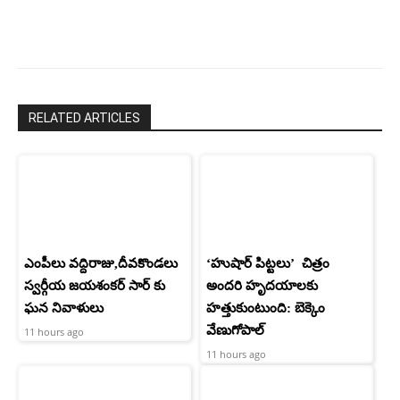
RELATED ARTICLES
ఎంపీలు వద్దిరాజు,దీవకొండలు
‘హుషార్‌ పిట్టలు’ చిత్రం
స్వర్గీయ జయశంకర్ సార్ కు
అందరి హృదయాలకు
ఘన నివాళులు
హత్తుకుంటుంది: బెక్కెం
వేణుగోపాల్‌
11 hours ago
11 hours ago