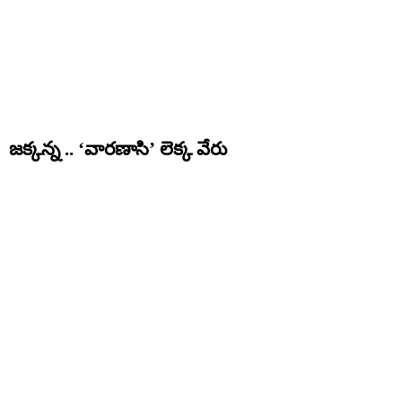
జక్కన్న .. ‘వారణాసి’ లెక్క వేరు