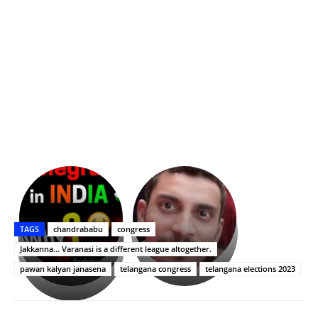
భగవంతుని
కేజీఎఫ్
ప్రసాదం
Upasana:
సినిమాతో
తీర్థం..తులసీదళం
భర్తపై
పాన్
TAGS
chandrababu
congress
లేకుండా
రివెంజ్
ఇండియా
అసంపూర్ణం
తీర్చుకున్న
స్టార్
Jakkanna... Varanasi is a different league altogether.
ఉపాసన..
హీరోయిన్‏గా
pawan kalyan janasena
telangana congress
telangana elections 2023
పాపం
శ్రీనిధి
రామ్
శెట్టి.
చరణ్