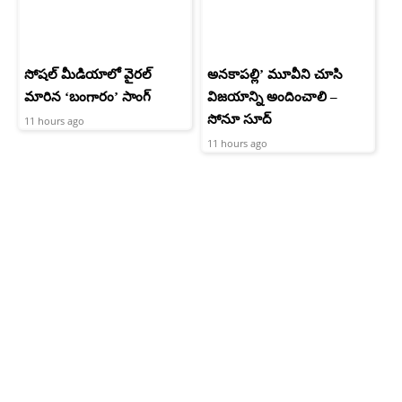
సోషల్ మీడియాలో వైరల్
అనకాపల్లి’ మూవీని చూసి
మారిన ‘బంగారం’ సాంగ్
విజయాన్ని అందించాలి –
సోనూ సూద్
11 hours ago
11 hours ago