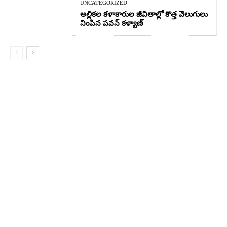
UNCATEGORIZED
అల్లికల కళాకారుల జీవితాల్లో కొత్త వెలుగులు
నింపిన పవన్ కళ్యాణ్