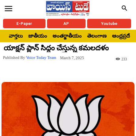
E-Paper
AP
Youtube
వార్తలు
జాతీయం
అంతర్జాతీయం
తెలంగాణ
ఆంధ్రప్రదేశ్
యాక్షన్ ప్లాన్ సిద్దం చేస్తున్న కమలదళం
Published By
Voice Today Team
March 7, 2025
233