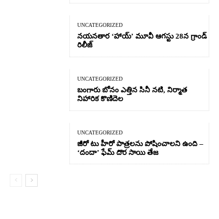
UNCATEGORIZED
నయనతార ‘హాయ్’ మూవీ ఆగస్టు 28న గ్రాండ్
రిలీజ్
UNCATEGORIZED
బంగారు బోనం ఎత్తిన సినీ నటి, నిర్మాత
నిహారిక కొణిదెల
UNCATEGORIZED
జీరో టు హీరో పాత్రలను పోషించాలని ఉంది –
‘దందా’ ఫేమ్ దొర సాయి తేజ