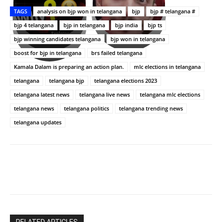
తీర్థం..తులసీదళం
భర్తపై
పాన్
TAGS
analysis on bjp won in telangana
bjp
bjp # telangana #
లేకుండా
రివెంజ్
ఇండియా
అసంపూర్ణం
తీర్చుకున్న
స్టార్
bjp 4 telangana
bjp in telangana
bjp india
bjp ts
ఉపాసన..
హీరోయిన్‏గా
bjp winning candidates telangana
bjp won in telangana
పాపం
శ్రీనిధి
boost for bjp in telangana
brs failed telangana
రామ్
శెట్టి.
చరణ్
Kamala Dalam is preparing an action plan.
mlc elections in telangana
telangana
telangana bjp
telangana elections 2023
telangana latest news
telangana live news
telangana mlc elections
telangana news
telangana politics
telangana trending news
telangana updates
RELATED ARTICLES