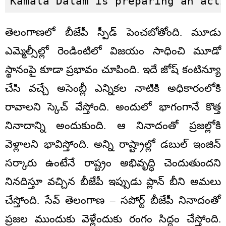
Kamala Dalam is preparing an act
తెలంగాణలో బీజేపీ స్పీడ్ పెంచబోతోంది. మూడు
ఎమ్మెల్సీల్లో రెండింటిలో విజయం సాధించి మూడో
స్థానంపై కూడా ప్రభావం చూపింది. ఇదే జోష్ కంటిన్యూ
చేసి వచ్చే అసెంబ్లీ ఎన్నికల నాటికి అధికారంలోకి
రావాలని స్కెచ్ వేస్తోంది. అందులో భాగంగానే కొత్త
నినాదాన్ని అందుకుంది. ఆ నినాదంతో ప్రజల్లోకి
వెళ్లాలని భావిస్తోంది. అన్ని రాష్ట్రాల్లో డబుల్ ఇంజిన్
సర్కారు ఉంటేనే రాష్ట్రం అభివృద్ధి చెందుతుందని
నినదిస్తూ వచ్చిన బీజేపీ ఇప్పుడు ప్లాన్ బీని అమలు
చేస్తోంది. సేవ్ తెలంగాణ – సపోర్ట్ బీజేపీ నినాదంతో
ప్రజల ముందుకు వెళ్లేందుకు రంగం సిద్ధం చేస్తోంది.