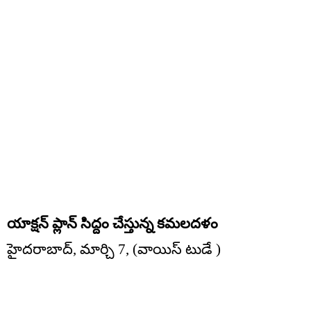
యాక్షన్ ప్లాన్ సిద్దం చేస్తున్న కమలదళం
హైదరాబాద్, మార్చి 7, (వాయిస్ టుడే )