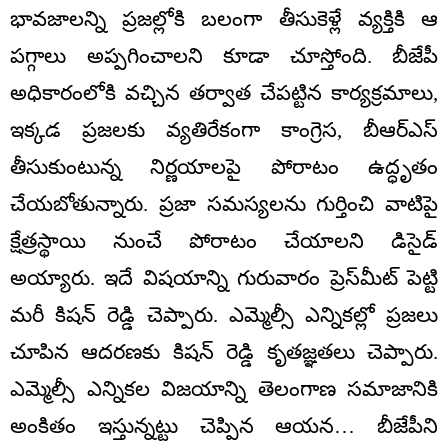
భావజాలన్ని ప్రజల్లోకి బలంగా తీసుకెళ్లే వ్యక్తికి ఆ
పగ్గాలు అప్పగించాలని కూడా చూస్తోంది. బీజేపీ
అధికారంలోకి వచ్చిన తర్వాత చేపట్టిన కార్యక్రమాలు,
ఇక్కడ ప్రజలకు వ్యతిరేకంగా కాంగ్రెస, బీఆర్‌ఎస్
తీసుకుంటున్న నిర్ణయాలపై పోరాటం ఉద్ధృతం
చేయబోతున్నారు. ప్రజా సమస్యలను గుర్తించి వాటిపై
క్షేత్రస్థాయి నుంచే పోరాటం చేయాలని డిసైడ్
అయ్యారు. ఇదే విషయాన్ని గురువారం ప్రెస్‌మీట్‌ పెట్టి
మరీ కిషన్ రెడ్డి చెప్పారు. ఎమ్మెల్సీ ఎన్నికల్లో ప్రజలు
చూపిన ఆదరణకు కిషన్ రెడ్డి కృతజ్ఞతలు చెప్పారు.
ఎమ్మెల్సీ ఎన్నికల విజయాన్ని తెలంగాణ సమాజానికి
అంకితం ఇస్తున్నట్టు చెప్పిన ఆయన… బీజేపీని