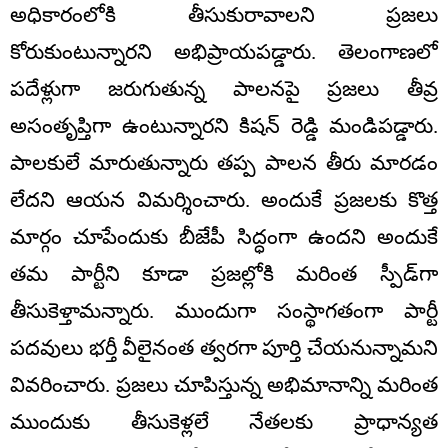
అధికారంలోకి తీసుకురావాలని ప్రజలు
కోరుకుంటున్నారని అభిప్రాయపడ్డారు. తెలంగాణలో
పదేళ్లుగా జరుగుతున్న పాలనపై ప్రజలు తీవ్ర
అసంతృప్తిగా ఉంటున్నారని కిషన్ రెడ్డి మండిపడ్డారు.
పాలకులే మారుతున్నారు తప్ప పాలన తీరు మారడం
లేదని ఆయన విమర్శించారు. అందుకే ప్రజలకు కొత్త
మార్గం చూపేందుకు బీజేపీ సిద్ధంగా ఉందని అందుకే
తమ పార్టీని కూడా ప్రజల్లోకి మరింత స్పీడ్‌గా
తీసుకెళ్తామన్నారు. ముందుగా సంస్థాగతంగా పార్టీ
పదవులు భర్తీ వీలైనంత త్వరగా పూర్తి చేయనున్నామని
వివరించారు. ప్రజలు చూపిస్తున్న అభిమానాన్ని మరింత
ముందుకు తీసుకెళ్లలే నేతలకు ప్రాధాన్యత