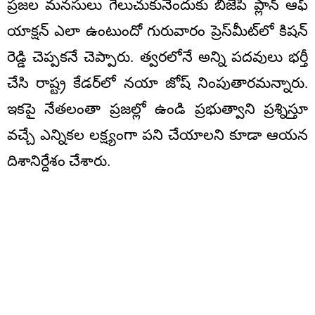
ప్రజల మనసులు గెలుచుకునేందుకు బీజేపీ ప్లాన్ ఆఫ్‌
యాక్షన్ ఎలా ఉంటుందో గురువారం ప్రెస్‌మీట్‌లో కిషన్
రెడ్డి చెప్పకనే చెప్పారు. త్వరలోనే అన్ని పదవులు భర్తీ
చేసి రాష్ట్ర కేడర్‌లో నయా జోష్ నింపుతారమన్నారు.
ఇకపై నేతలంతా ప్రజల్లో ఉండి ప్రభుత్వాని ప్రశ్నిస్తూ
వచ్చే ఎన్నికల లక్ష్యంగా పని చేయాలని కూడా ఆయన
దిశానిర్దేశం చేశారు.