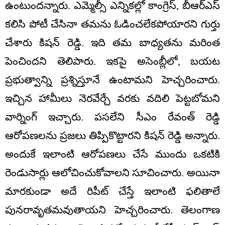
ఉంటుందన్నారు. ఎమ్మెల్సీ ఎన్నికల్లో కాంగ్రెస్, బీఆర్‌ఎస్
కలిసి పోటీ చేసినా తమను ఓడించలేకపోయారని గుర్తు
చేశారు కిషన్ రెడ్డి. ఇది తమ బాధ్యతను మరింత
పెంచిందని తెలిపారు. ఇకపై అసెంబ్లీలో, బయట
ప్రభుత్వాన్ని ప్రశ్నిస్తూనే ఉంటామని హెచ్చరించారు.
ఇచ్చిన హామీలు నెరవేర్చే వరకు వదిలి పెట్టబోమని
వార్నింగ్ ఇచ్చారు. పసలేని సీఎం రేవంత్ రెడ్డి
ఆరోపణలను ప్రజలు తిప్పికొట్టారని కిషన్ రెడ్డి అన్నారు.
అందుకే ఇలాంటి ఆరోపణలు చేసే ముందు ఒకటికి
రెండుసార్లు ఆలోచించుకోవాలని సూచించారు. అయినా
మారకుండా అదే రిపీట్ చేస్తే ఇలాంటి ఫలితాలే
పునరావృతమవుతాయని హెచ్చరించారు. తెలంగాణ