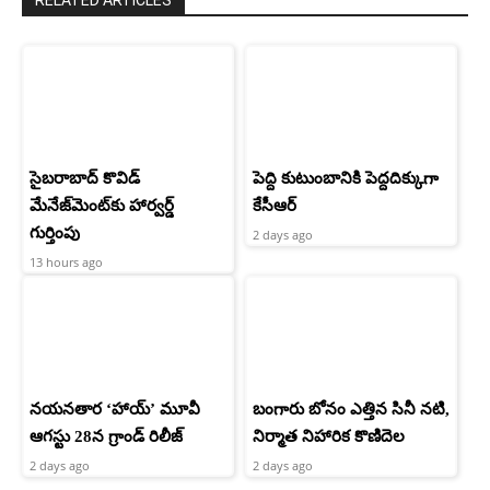
సైబరాబాద్‌ కొవిడ్‌
పెద్ది కుటుంబానికి పెద్దదిక్కుగా
మేనేజ్‌మెంట్‌కు హార్వర్డ్‌
కేసీఆర్
గుర్తింపు
2 days ago
13 hours ago
నయనతార ‘హాయ్’ మూవీ
బంగారు బోనం ఎత్తిన సినీ నటి,
ఆగస్టు 28న గ్రాండ్ రిలీజ్
నిర్మాత నిహారిక కొణిదెల
2 days ago
2 days ago