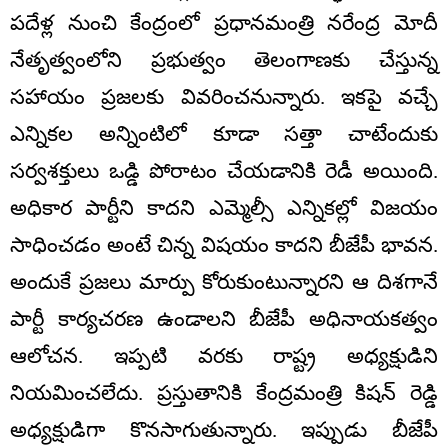
పదేళ్ల నుంచి కేంద్రంలో ప్రధానమంత్రి నరేంద్ర మోదీ
నేతృత్వంలోని ప్రభుత్వం తెలంగాణకు చేస్తున్న
సహాయం ప్రజలకు వివరించనున్నారు. ఇకపై వచ్చే
ఎన్నికల అన్నింటిలో కూడా సత్తా చాటేందుకు
సర్వశక్తులు ఒడ్డి పోరాటం చేయడానికి రెడీ అయింది.
అధికార పార్టీని కాదని ఎమ్మెల్సీ ఎన్నికల్లో విజయం
సాధించడం అంటే చిన్న విషయం కాదని బీజేపీ భావన.
అందుకే ప్రజలు మార్పు కోరుకుంటున్నారని ఆ దిశగానే
పార్టీ కార్యచరణ ఉండాలని బీజేపీ అధినాయకత్వం
ఆలోచన. ఇప్పటి వరకు రాష్ట్ర అధ్యక్షుడిని
నియమించలేదు. ప్రస్తుతానికి కేంద్రమంత్రి కిషన్ రెడ్డి
అధ్యక్షుడిగా కొనసాగుతున్నారు. ఇప్పుడు బీజేపీ