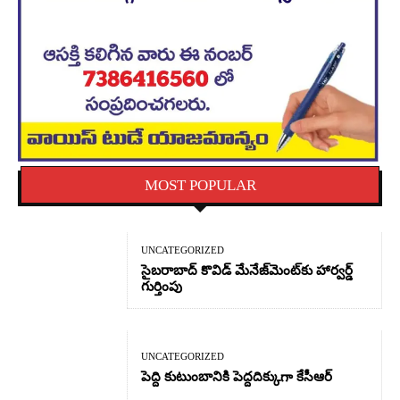
MOST POPULAR
UNCATEGORIZED
సైబరాబాద్‌ కొవిడ్‌ మేనేజ్‌మెంట్‌కు హార్వర్డ్‌
గుర్తింపు
UNCATEGORIZED
పెద్ది కుటుంబానికి పెద్దదిక్కుగా కేసీఆర్