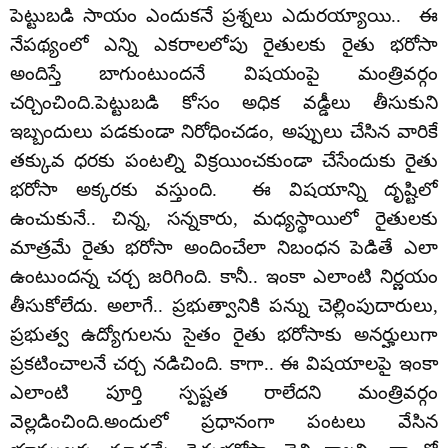
పెట్టుబడి సాయం ఎందుకనే ప్రశ్నలు ఎదురయ్యాయి.. ఈ
నేపథ్యంలో ఎన్ని ఎకరాలలోపు రైతులకు రైతు భరోసా
అందిస్తే బాగుంటుందనే విషయంపై మంత్రివర్గం
చర్చించింది.పెట్టుబడి కోసం అధిక వడ్డీలు తీసుకుని
ఇబ్బందులు పడకుండా నిరోధించడం, అప్పులు చేసిన వారికే
తక్కువ ధరకు పంటల్ని విక్రయించకుండా చేసేందుకు రైతు
భరోసా అక్కరకు వస్తుంది. ఈ విషయాన్ని దృష్టిలో
ఉంచుకునే.. చిన్న, సన్నకారు, మధ్యస్థాయిలో రైతులకు
మాత్రమే రైతు భరోసా అందించేలా నిబంధన పెడితే ఎలా
ఉంటుందన్న చర్చ జరిగింది. కానీ.. ఇంకా ఎలాంటి నిర్ణయం
తీసుకోలేదు. అలాగే.. ప్రభుత్వానికి పన్ను చెల్లింపుదారులు,
ప్రభుత్వ ఉద్యోగులను సైతం రైతు భరోసాకు అనర్హులుగా
ప్రకటించాలనే చర్చ నడిచింది. కాగా.. ఈ విషయాలపై ఇంకా
ఎలాంటి పూర్తి స్పష్టత రాలేదని మంత్రివర్గం
వెల్లడించింది.అందులో ప్రధానంగా పంటలు వేసిన