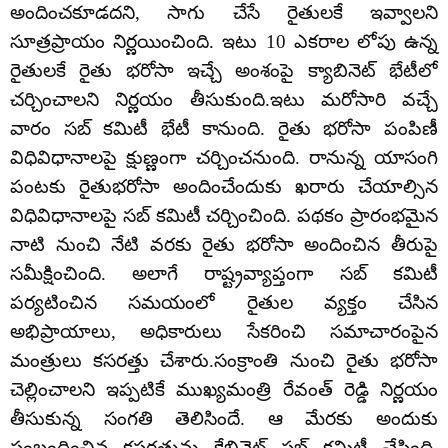
అందించకూడదని, సాగు చేసే రైతులకే ఇవ్వాలని
సూత్రప్రాయం నిర్ణయించింది. ఇటు 10 ఎకరాల లోపు ఉన్న
రైతులకే రైతు భరోసా ఇచ్చే అంశంపై క్యాబినెట్ భేటీలో
చర్చించాలని నిర్ణయం తీసుకుంది.ఇటు మరోసారి వచ్చే
వారం సబ్ కమిటీ భేటీ కానుంది. రైతు భరోసా పంపిణీ
విధివిధానాలపై క్షుణ్ణంగా చర్చించనుంది. రానున్న యాసంగి
పంటకు రైతుభరోసా అందించేందుకు ఖరారు చేయాల్సిన
విధివిధానాలపై సబ్ కమిటీ చర్చించింది. పథకం ప్రారంభమైన
నాటి నుంచి నేటి వరకు రైతు భరోసా అందించిన తీరుపై
సమీక్షించింది. అలాగే రాష్ట్రవ్యాప్తంగా సబ్ కమిటీ
పర్యటించిన సమయంలో రైతుల వ్యక్తం చేసిన
అభిప్రాయాలు, అధికారులు సేకరించి సమాచారంపైన
మంత్రులు కసరత్తు చేశారు.సంక్రాంతి నుంచి రైతు భరోసా
చెల్లించాలని ఇప్పటికే ముఖ్యమంత్రి రేవంత్ రెడ్డి నిర్ణయం
తీసుకున్న సంగతి తెలిసిందే. ఆ మేరకు అందుకు
సంబంధించిన కసరత్తును కేబినెట్ సబ్ కమిటీ చేసింది.