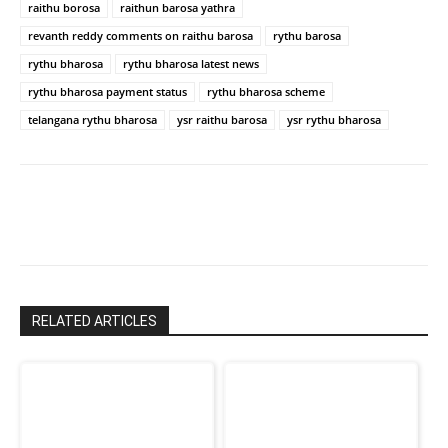
చరణ్
raithu borosa
raithun barosa yathra
revanth reddy comments on raithu barosa
rythu barosa
rythu bharosa
rythu bharosa latest news
rythu bharosa payment status
rythu bharosa scheme
telangana rythu bharosa
ysr raithu barosa
ysr rythu bharosa
RELATED ARTICLES