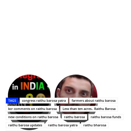
భగవంతుని
కేజీఎఫ్
ప్రసాదం
Upasana:
సినిమాతో
తీర్థం..తులసీదళం
భర్తపై
పాన్
TAGS
congress raithu barosa yatra
farmers about raithu barosa
లేకుండా
రివెంజ్
ఇండియా
అసంపూర్ణం
తీర్చుకున్న
స్టార్
kcr comments on raithu barosa
Less than ten acres.. Raithu Barosa
ఉపాసన..
హీరోయిన్‏గా
new conditions on raithu barosa
raithu barosa
raithu barosa funds
పాపం
శ్రీనిధి
raithu barosa updates
raithu barosa yatra
raithu bharosa
రామ్
శెట్టి.