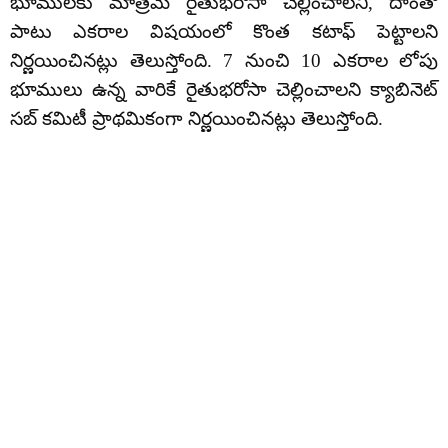
భూములకు మాత్రమే రైతుభరోసా చెల్లించాలని, దాంతో
పాటు ఎకరాల విషయంలో కొంత కటాఫ్ పెట్టాలని
నిర్ణయించినట్లు తెలుస్తోంది. 7 నుంచి 10 ఎకరాల లోపు
భూములు ఉన్న వారికే రైతుభరోసా చెల్లించాలని క్యాబినెట్
సబ్ కమిటీ ప్రాథమికంగా నిర్ణయించినట్లు తెలుస్తోంది.