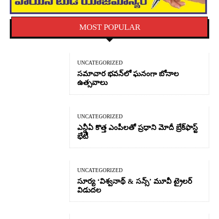
MOST POPULAR
UNCATEGORIZED
సమాచార భవన్‌లో ఘనంగా బోనాల
ఉత్సవాలు
UNCATEGORIZED
ఎన్డీఏ కొత్త ఎంపీలతో ప్రధాని మోదీ బ్రేక్‌ఫాస్ట్
భేటీ
UNCATEGORIZED
సూర్య ‘విశ్వనాథ్ & సన్స్’ మూవీ ట్రైలర్
విడుదల