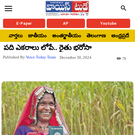
E-Paper
AP
Youtube
వార్తలు
జాతీయం
అంతర్జాతీయం
తెలంగాణ
ఆంధ్రప్రదేశ్
పది ఎకరాలు లోపే.. రైతు భరోసా
Published By
Voice Today Team
December 30, 2024
79