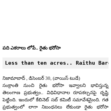
పది ఎకరాలు లోపే.. రైతు భరోసా
Less than ten acres.. Raithu Bar
నిజామాబాద్ , డిసెంబర్ 30, (వాయిస్ టుడే)
సంక్రాంతి నుంచి రైతు భరోసా ఇవ్వాలని భావిస్తున్న
తెలంగాణ ప్రభుత్వం.. విధివిధానాల రూపకల్పనపై దృష్టి
పెట్టింది. ఇందులో కేబినెట్ సబ్ కమిటీ సమావేశమైంది. గత
ప్రభుత్వంలో లాగా నిబంధనలు లేకుండా రైతు భరోసా