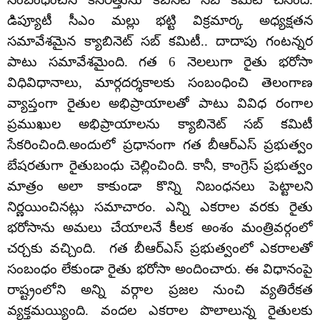
డిప్యూటీ సీఎం మల్లు భట్టి విక్రమార్క అధ్యక్షతన
సమావేశమైన క్యాబినెట్ సబ్ కమిటీ.. దాదాపు గంటన్నర
పాటు సమావేశమైంది. గత 6 నెలలుగా రైతు భరోసా
విధివిధానాలు, మార్గదర్శకాలకు సంబంధించి తెలంగాణ
వ్యాప్తంగా రైతుల అభిప్రాయాలతో పాటు వివిధ రంగాల
ప్రముఖుల అభిప్రాయాలను క్యాబినెట్ సబ్ కమిటీ
సేకరించింది.అందులో ప్రధానంగా గత బీఆర్ఎస్ ప్రభుత్వం
బేషరతుగా రైతుబంధు చెల్లించింది. కానీ, కాంగ్రెస్ ప్రభుత్వం
మాత్రం అలా కాకుండా కొన్ని నిబంధనలు పెట్టాలని
నిర్ణయించినట్లు సమాచారం. ఎన్ని ఎకరాల వరకు రైతు
భరోసాను అమలు చేయాలనే కీలక అంశం మంత్రివర్గంలో
చర్చకు వచ్చింది. గత బీఆర్ఎస్ ప్రభుత్వంలో ఎకరాలతో
సంబంధం లేకుండా రైతు భరోసా అందించారు. ఈ విధానంపై
రాష్ట్రంలోని అన్ని వర్గాల ప్రజల నుంచి వ్యతిరేకత
వ్యక్తమయ్యింది. వందల ఎకరాల పొలాలున్న రైతులకు