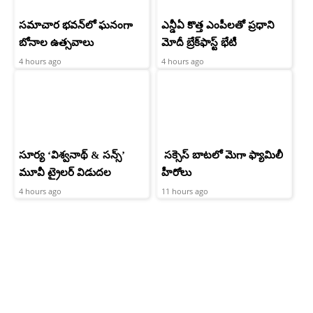
సమాచార భవన్‌లో ఘనంగా
ఎన్డీఏ కొత్త ఎంపీలతో ప్రధాని
బోనాల ఉత్సవాలు
మోదీ బ్రేక్‌ఫాస్ట్ భేటీ
4 hours ago
4 hours ago
సూర్య ‘విశ్వనాథ్ & సన్స్’
సక్సెస్ బాటలో మెగా ఫ్యామిలీ
మూవీ ట్రైలర్ విడుదల
హీరోలు
4 hours ago
11 hours ago