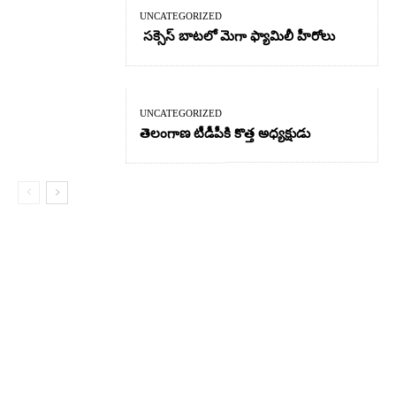
UNCATEGORIZED
సక్సెస్ బాటలో మెగా ఫ్యామిలీ హీరోలు
UNCATEGORIZED
తెలంగాణ టీడీపీకి కొత్త అధ్యక్షుడు