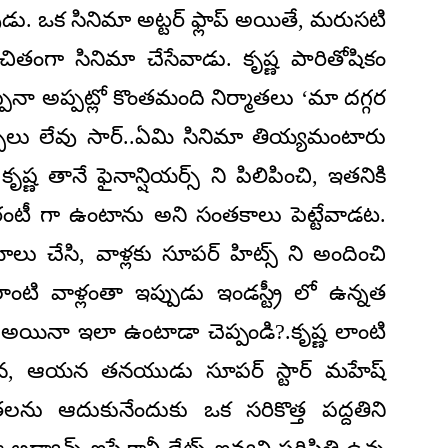
వుడు. ఒక సినిమా అట్టర్ ఫ్లాప్ అయితే, మరుసటి
చితంగా సినిమా చేసేవాడు. కృష్ణ పారితోషికం
్పినా అప్పట్లో కొంతమంది నిర్మాతలు ‘మా దగ్గర
్బులు లేవు సార్..ఏమి సినిమా తియ్యమంటారు
ష్ణ తానే ఫైనాన్షియర్స్ ని పిలిపించి, ఇతనికి
ారంటీ గా ఉంటాను అని సంతకాలు పెట్టేవాడట.
లు చేసి, వాళ్లకు సూపర్ హిట్స్ ని అందించి
ాంటి వాళ్లంతా ఇప్పుడు ఇండస్ట్రీ లో ఉన్నత
 అయినా ఇలా ఉంటాడా చెప్పండి?.కృష్ణ లాంటి
న, ఆయన తనయుడు సూపర్ స్టార్ మహేష్
లను ఆదుకునేందుకు ఒక సరికొత్త పద్దతిని