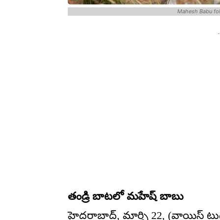
Mahesh Babu foll
-
తండ్రి బాటలో మహేష్ బాబు
హైదరాబాద్, మార్చి 22, (వాయిస్ టుడ