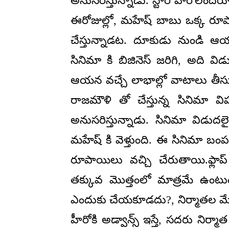
అనుసరిస్తున్నాడు. స్టార్ హీరోలందరూ అడ
ఈరోజుల్లో, మహేష్ బాబు ఒక్క రూప
చేస్తున్నాడట. దూకుడు నుండి ఆయ
సినిమా కి బిజినెస్ జరిగి, అది 
ఆయన వచ్చే లాభాల్లో వాటాలు తీసుక
రాజమౌళి తో చేస్తున్న సినిమా
అనుసరిస్తున్నాడు. సినిమా విడు
మహేష్ కి వెళ్తుంది. ఈ సినిమా బ
రూపాయిలు వచ్చి చేరుతాయి.ఫ్లా
తక్కువ మొత్తంలో మాత్రమే ఉంట
ఎందుకు చేయకూడదు?, నిర్మాతల మేలు
హీరోకి అడ్వాన్స్ ఇస్తే, సదరు నిర్మ