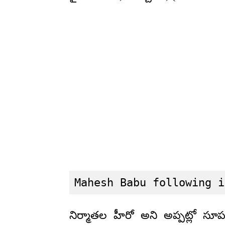
Mahesh Babu following i
నిర్మాతల హీరో అని అప్పట్లో సూపర