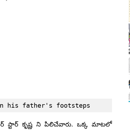
n his father's footsteps
్ స్టార్ కృష్ణ ని పిలిచేవారు. ఒక్క మాటలో