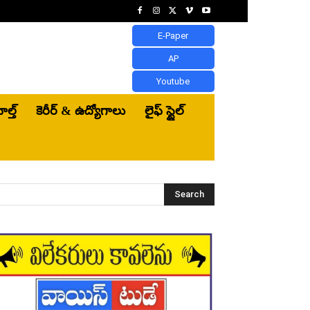
E-Paper
AP
Youtube
ెల్త్‌
కెరీర్ & ఉద్యోగాలు
లైఫ్ స్టైల్
Search