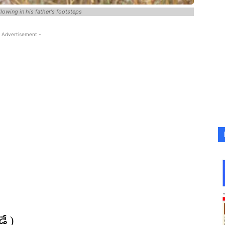
owing in his father's footsteps
 Advertisement -
ే )