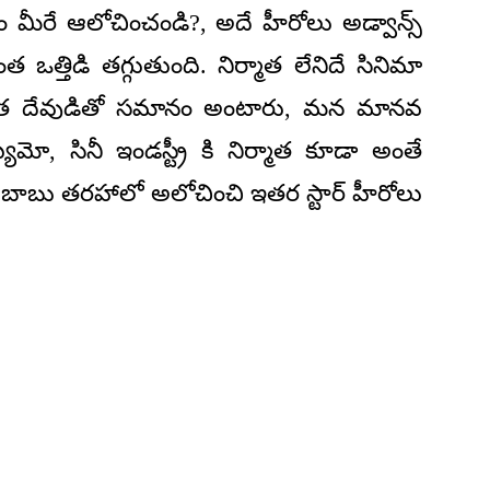
 మీరే ఆలోచించండి?, అదే హీరోలు అడ్వాన్స్
ంత ఒత్తిడి తగ్గుతుంది. నిర్మాత లేనిదే సినిమా
నిర్మాత దేవుడితో సమానం అంటారు, మన మానవ
, సినీ ఇండస్ట్రీ కి నిర్మాత కూడా అంతే
 బాబు తరహాలో అలోచించి ఇతర స్టార్ హీరోలు