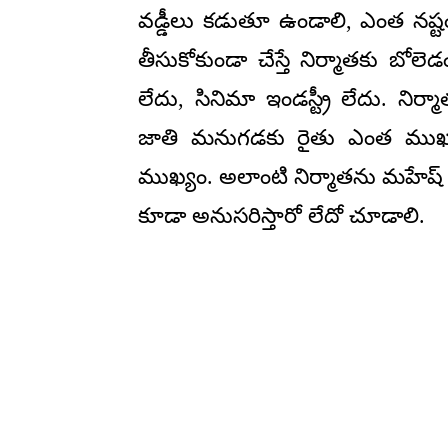
వడ్డీలు కడుతూ ఉండాలి, ఎంత నష్టం
తీసుకోకుండా చేస్తే నిర్మాతకు బోలెడ
లేదు, సినిమా ఇండస్ట్రీ లేదు. 
జాతి మనుగడకు రైతు ఎంత ముఖ్యమో
ముఖ్యం. అలాంటి నిర్మాతను మహేష్
కూడా అనుసరిస్తారో లేదో చూడాలి.