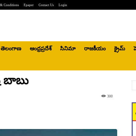
& Conditions
Epaper
Contact Us
Login
తెలంగాణ
ఆంధ్రప్రదేశ్
సినిమా
రాజకీయం
క్రైమ్
హ
్ బాబు
300