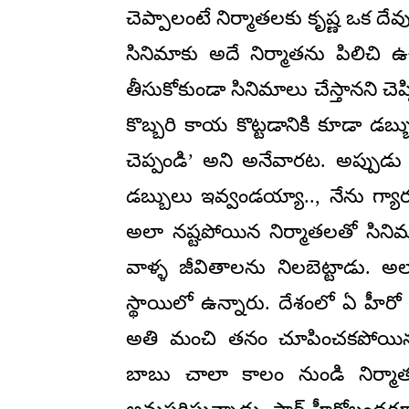
చెప్పాలంటే నిర్మాతలకు కృష్ణ ఒక దే
సినిమాకు అదే నిర్మాతను పిలిచి ఉ
తీసుకోకుండా సినిమాలు చేస్తానని చెప
కొబ్బరి కాయ కొట్టడానికి కూడా డబ
చెప్పండి’ అని అనేవారట. అప్పుడు కృ
డబ్బులు ఇవ్వండయ్యా.., నేను గ్య
అలా నష్టపోయిన నిర్మాతలతో సినిమా
వాళ్ళ జీవితాలను నిలబెట్టాడు. అల
స్థాయిలో ఉన్నారు. దేశంలో ఏ హీరో
అతి మంచి తనం చూపించకపోయి
బాబు చాలా కాలం నుండి నిర్మాత