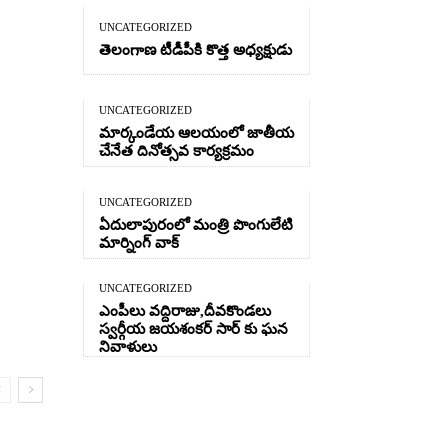
UNCATEGORIZED
తెలంగాణ టీడీపీకి కొత్త అధ్యక్షుడు
UNCATEGORIZED
మార్కండేయ ఆలయంలో జాతీయ
చేనేత దినోత్సవ కార్యక్రమం
UNCATEGORIZED
ఏదులాపురంలో మంత్రి పొంగులేటి
మార్నింగ్ వాక్
UNCATEGORIZED
ఎంపీలు వద్దిరాజు,దీవకొండలు
స్వర్గీయ జయశంకర్ సార్ కు ఘన
నివాళులు