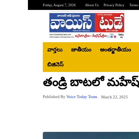
Friday, August 7, 2026
About Us
Privacy Policy
Terms 
వార్తలు
జాతీయం
అంతర్జాతీయం
బిజినెస్‌
తండ్రి బాటలో మహేష
Published By
Voice Today Team
March 22, 2025