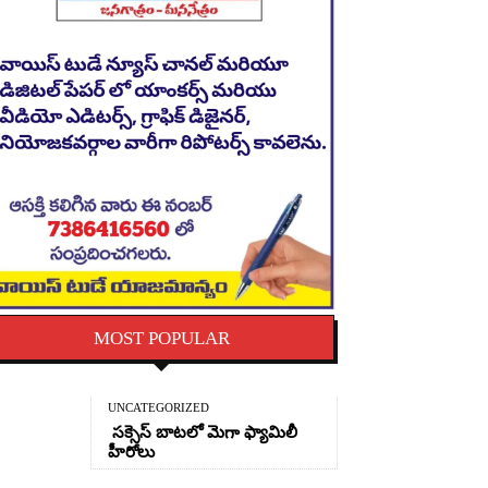
MOST POPULAR
UNCATEGORIZED
సక్సెస్ బాటలో మెగా ఫ్యామిలీ
హీరోలు