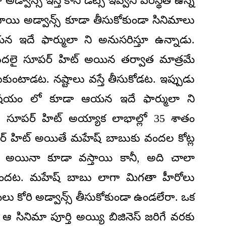
్వాన్స్ ఇస్తే కానీ డేట్స్ ఇవ్వని పరిస్థితి ఉన్న
ాయి అడ్వాన్స్ కూడా తీసుకోకుండా సినిమాలు
న ఇదే ఫార్ములా ని అనుసరిస్తూ ఉన్నాడు.
విడుదలై సూపర్ హిట్ అయిన తర్వాత మాత్రమే
ుంటాడట. నష్టాలు వస్తే తీసుకోడట. ఇప్పుడు
 విషయం లో కూడా ఆయన ఇదే ఫార్ములా ని
దలై సూపర్ హిట్ అయ్యాక లాభాల్లో 35 శాతం
ంపర్ హిట్ అయితే మహేష్ బాబుకు వందల కోట్ల
ప్ అయినా కూడా వస్తాయి కానీ, అది చాలా
ుందట. మహేష్ బాబు లాగా మిగతా హీరోలు
 కోరి అడ్వాన్స్ తీసుకోకుండా ఉండలేరా. ఒక
ాత ఆ సినిమా పూర్తి అయ్యి బిజినెస్ జరిగే వరకు