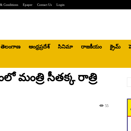
& Conditions
Epaper
Contact Us
Login
తెలంగాణ
ఆంధ్రప్రదేశ్
సినిమా
రాజకీయం
క్రైమ్
హ
ో మంత్రి సీతక్క రాత్రి
55