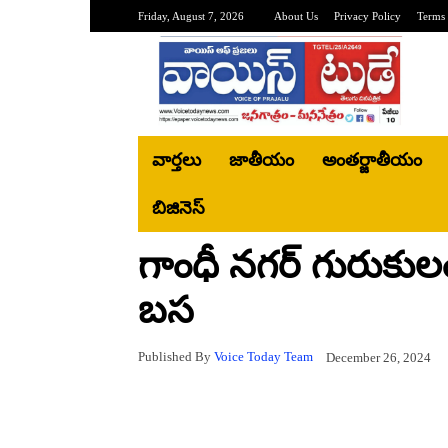
Friday, August 7, 2026
About Us
Privacy Policy
Terms 
వార్తలు
జాతీయం
అంతర్జాతీయం
బిజినెస్‌
గాంధీ నగర్ గురుకులంల
బస
Published By
Voice Today Team
December 26, 2024