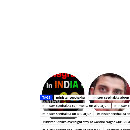
Upasana:
భర్తపై
రివెంజ్
TAGS
minister seethakka
minister seethakka about 
తీర్చుకున్న
minister seethakka comments on allu arjun
minister s
ఉపాసన..
పాపం
minister seethakka on allu arjun
minister seethakka s
రామ్
Minister Sitakka overnight stay at Gandhi Nagar Guruku
చరణ్
minister sitakka took oath of assembly
seethakka mini