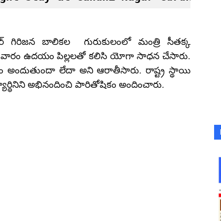
గర్ గిరిజన బాలికల గురుకులంలో మంత్రి సీతక్క
 గురువారం ఉదయం పిల్లలతో కలిసి యోగా సాధన చేసారు.
ారం అందుతుందా లేదా అని ఆరాతీసారు. రాష్ట్ర స్థాయి
్యార్థినిని అభినందించి పారితోషికం అందించారు.