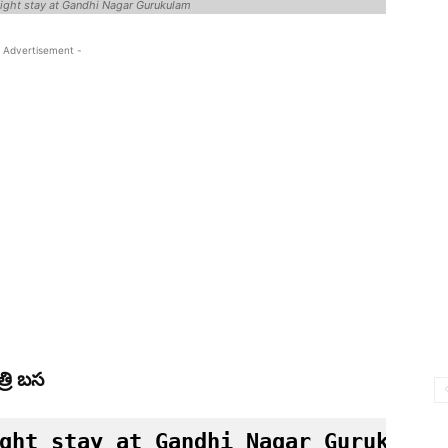
night stay at Gandhi Nagar Gurukulam
 Advertisement -
్రి బస
ght stay at Gandhi Nagar Gurukulam