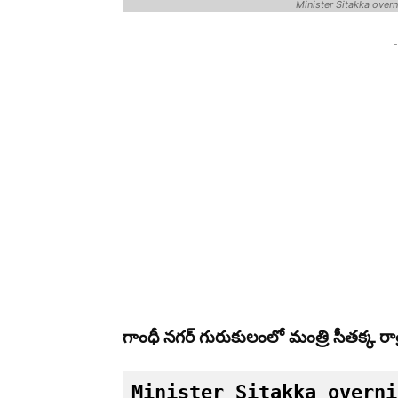
Minister Sitakka over
-
గాంధీ నగర్ గురుకులంలో మంత్రి సీతక్క రాత
Minister Sitakka overni