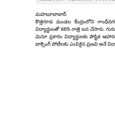
మహబూబాబాద్
కొత్తగూడ మండల కేంద్రంలోని గాంధీన
విద్యార్థులతో కలిసి రాత్రి బస చేసారు.
మెనూ ప్రకారం విద్యార్థులకు పౌష్టిక ఆహ
బాక్సింగ్ పోటీలకు ఎంపికైన ప్రణవి అనే విద