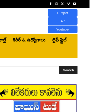
E-Paper
AP
Youtube
ెల్త్‌
కెరీర్ & ఉద్యోగాలు
లైఫ్ స్టైల్
Search