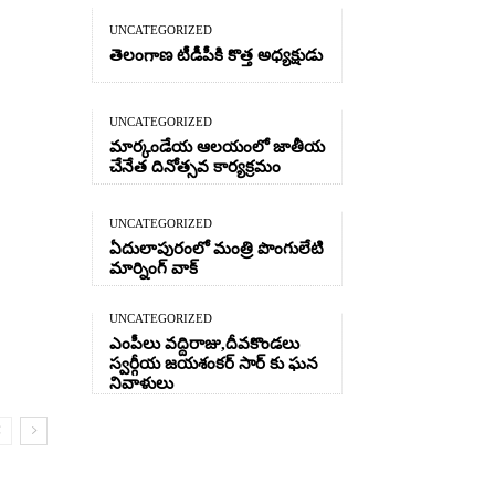
UNCATEGORIZED
తెలంగాణ టీడీపీకి కొత్త అధ్యక్షుడు
UNCATEGORIZED
మార్కండేయ ఆలయంలో జాతీయ
చేనేత దినోత్సవ కార్యక్రమం
UNCATEGORIZED
ఏదులాపురంలో మంత్రి పొంగులేటి
మార్నింగ్ వాక్
UNCATEGORIZED
ఎంపీలు వద్దిరాజు,దీవకొండలు
స్వర్గీయ జయశంకర్ సార్ కు ఘన
నివాళులు