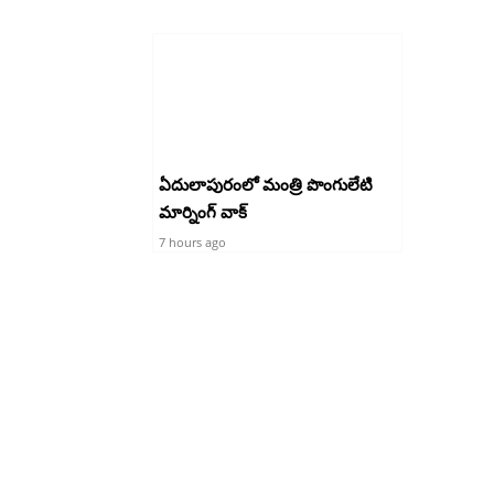
ఏదులాపురంలో మంత్రి పొంగులేటి
మార్నింగ్ వాక్
7 hours ago