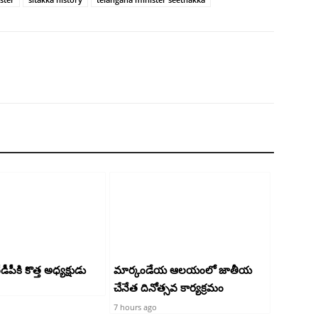
పీకి కొత్త అధ్యక్షుడు
మార్కండేయ ఆలయంలో జాతీయ
చేనేత దినోత్సవ కార్యక్రమం
7 hours ago