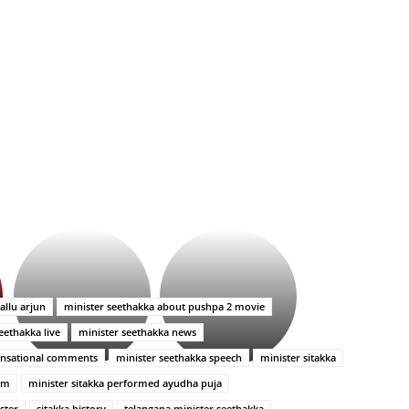
భగవంతుని
కేజీఎఫ్
ప్రసాదం
సినిమాతో
తీర్థం..తులసీదళం
పాన్
లేకుండా
ఇండియా
allu arjun
minister seethakka about pushpa 2 movie
అసంపూర్ణం
స్టార్
eethakka live
minister seethakka news
హీరోయిన్‏గా
శ్రీనిధి
ensational comments
minister seethakka speech
minister sitakka
శెట్టి.
lam
minister sitakka performed ayudha puja
ster
sitakka history
telangana minister seethakka