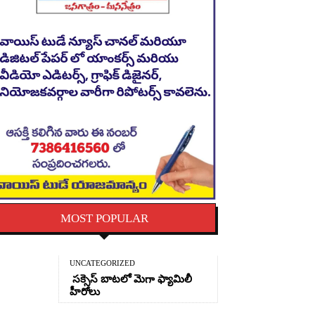
MOST POPULAR
UNCATEGORIZED
సక్సెస్ బాటలో మెగా ఫ్యామిలీ
హీరోలు