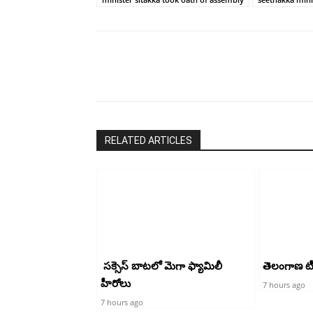
Share
RELATED ARTICLES
సక్సెస్ బాటలో మెగా ఫ్యామిలీ
తెలంగాణ టీడీ
హీరోలు
7 hours ago
7 hours ago