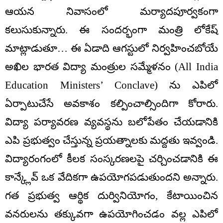
ఆయన నివాసంలో మర్యాదపూర్వకంగా
కలుసుకున్నారు. ఈ సందర్భంగా మంత్రి లోకేష్
మాట్లాడుతూ… ఈ ఏడాది ఆగస్టులో నిర్వహించబోయే
అఖిల భారత విద్యా మంత్రుల సమ్మేళనం (All India
Education Ministers’ Conclave) ను ఎపిలో
ఏర్పాటుచేసే అవకాశం కల్పించాల్సిందిగా కోరారు.
విద్యా పర్యావరణ వ్యవస్థను బలోపేతం చేయడానికి
ఎపి ప్రభుత్వం చేస్తున్న ప్రయత్నాలకు మద్దతు ఇవ్వండి.
విద్యారంగంలో కీలక సంస్కరణలపై చర్చించడానికి ఈ
కాన్క్లేవ్ ఒక వేదికగా ఉపయోగపడుతుందని అన్నారు.
గత ప్రభుత్వ ఆర్థిక దుర్వినియోగం, కేటాయించిన
వనరులను తక్కువగా ఉపయోగించడం వల్ల ఎపిలో