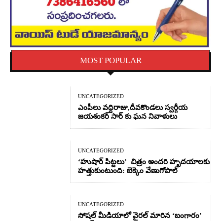
MOST POPULAR
UNCATEGORIZED
ఎంపీలు వద్దిరాజు,దీవకొండలు స్వర్గీయ
జయశంకర్ సార్ కు ఘన నివాళులు
UNCATEGORIZED
‘హుషార్‌ పిట్టలు’ చిత్రం అందరి హృదయాలకు
హత్తుకుంటుంది: బెక్కెం వేణుగోపాల్‌
UNCATEGORIZED
సోషల్ మీడియాలో వైరల్ మారిన ‘బంగారం’