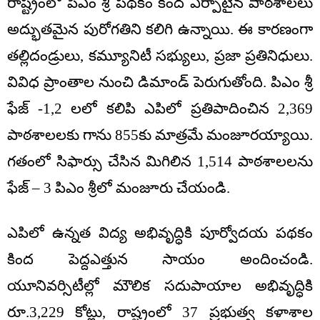
రాష్ట్రంలో పిఎం శ్రీ పథకం కింద ఏర్పాటైన పాఠశాలలు
అద్భుతమైన పురోగతిని కలిగి ఉన్నాయి. ఈ కారణంగా
తల్లిదండ్రులు, కమ్యూనిటీ సభ్యులు, ప్రజా ప్రతినిధులు.
వివిధ ప్రాంతాల నుంచి డిమాండ్ పెరుగుతోంది. పిఎం శ్రీ
ఫేజ్ -1,2 లలో కలిపి ఎపిలో ప్రతిపాదించిన 2,369
పాఠశాలలకు గాను 855కు మాత్రమే మంజూరయ్యాయి.
గతంలో సిఫార్సు చేసిన మిగిలిన 1,514 పాఠశాలలను
ఫేజ్ – 3 పిఎం శ్రీలో మంజూరు చేయండి.
ఎపిలో ఉన్నత విద్య అభివృద్ధికి పూర్వోదయ పథకం
కింద పెద్దఎత్తున సాయం అందించండి.
యూనివర్సిటీల్లో మౌలిక సదుపాయాల అభివృద్ధికి
రూ.3,229 కోట్లు, రాష్ట్రంలో 37 ప్రభుత్వ కళాశాల