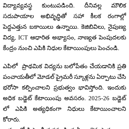
విద్యావ్యవస్థ కుంటుపడింది. దీనివల్ల మౌలిక
సదుపాయాల అభివృద్ధితో సహా కీలక రంగాల్లో
పెద్దఎత్తున బకాయిలు ఉన్నాయి. కెజిబివిలు, నైపుణ్య
విద్య, ICT ఆధారిత అభ్యాసం, నాణ్యత పెంపుదలకు
కేంద్రం నుంచి ఎపికి నిధుల కేటాయింపులు పెంచండి.
ఎపిలో ప్రాథమిక విద్యను బలోపేతం చేయడానికి ప్రతి
పంచాయతీలో మోడల్‌ ప్రైమరీ స్కూళ్లను ఏర్పాటు చేసి
భరోసా కల్పించాలని ప్రభుత్వం భావిస్తోంది. ఇందుకు
అధిక బడ్జెట్ కేటాయింపు అవసరం. 2025-26 బడ్జెట్
లో ఎపికి అత్యధికంగా నిధులు కేటాయించాలని
కోరారు.