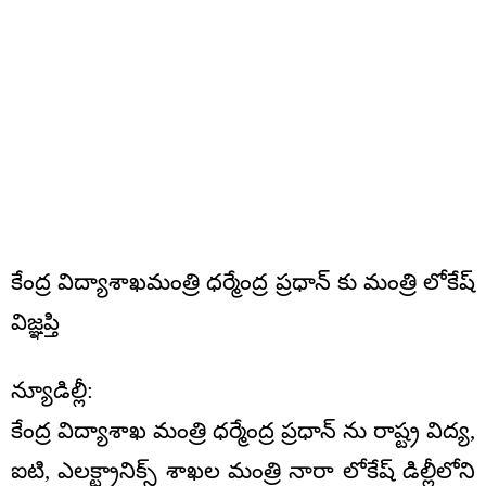
కేంద్ర విద్యాశాఖమంత్రి ధర్మేంద్ర ప్రధాన్ కు మంత్రి లోకేష్
విజ్ఞప్తి
న్యూడిల్లీ:
కేంద్ర విద్యాశాఖ మంత్రి ధర్మేంద్ర ప్రధాన్ ను రాష్ట్ర విద్య,
ఐటి, ఎలక్ట్రానిక్స్ శాఖల మంత్రి నారా లోకేష్ డిల్లీలోని