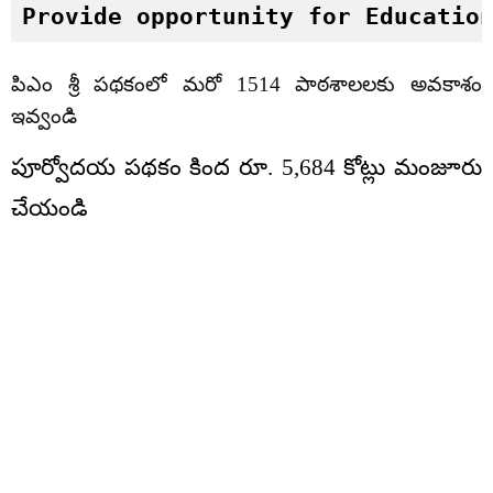
Provide opportunity for Educatio
పిఎం శ్రీ పథకంలో మరో 1514 పాఠశాలలకు అవకాశం
ఇవ్వండి
పూర్వోదయ పథకం కింద రూ. 5,684 కోట్లు మంజూరు
చేయండి