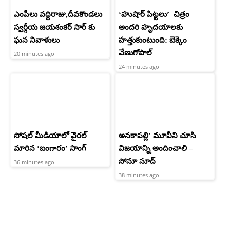
ఎంపీలు వద్దిరాజు,దీవకొండలు
‘హుషార్‌ పిట్టలు’ చిత్రం
స్వర్గీయ జయశంకర్ సార్ కు
అందరి హృదయాలకు
ఘన నివాళులు
హత్తుకుంటుంది: బెక్కెం
వేణుగోపాల్‌
20 minutes ago
24 minutes ago
సోషల్ మీడియాలో వైరల్
అనకాపల్లి’ మూవీని చూసి
మారిన ‘బంగారం’ సాంగ్
విజయాన్ని అందించాలి –
సోనూ సూద్
36 minutes ago
38 minutes ago