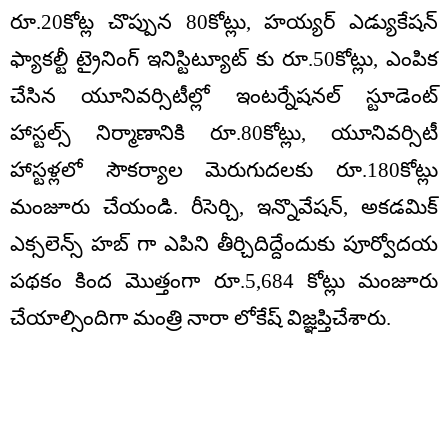
రూ.20కోట్ల చొప్పున 80కోట్లు, హయ్యర్ ఎడ్యుకేషన్
ఫ్యాకల్టీ ట్రైనింగ్ ఇనిస్టిట్యూట్ కు రూ.50కోట్లు, ఎంపిక
చేసిన యూనివర్సిటీల్లో ఇంటర్నేషనల్ స్టూడెంట్
హాస్టల్స్ నిర్మాణానికి రూ.80కోట్లు, యూనివర్సిటీ
హాస్టళ్లలో సౌకర్యాల మెరుగుదలకు రూ.180కోట్లు
మంజూరు చేయండి. రీసెర్చి, ఇన్నొవేషన్, అకడమిక్
ఎక్సలెన్స్ హబ్ గా ఎపిని తీర్చిదిద్దేందుకు పూర్వోదయ
పథకం కింద మొత్తంగా రూ.5,684 కోట్లు మంజూరు
చేయాల్సిందిగా మంత్రి నారా లోకేష్ విజ్ఞప్తిచేశారు.