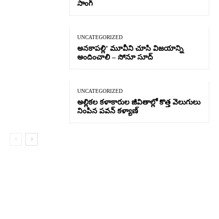
సాంగ్
UNCATEGORIZED
అనకాపల్లి’ మూవీని చూసి విజయాన్ని
అందించాలి – సోనూ సూద్
UNCATEGORIZED
అల్లికల కళాకారుల జీవితాల్లో కొత్త వెలుగులు
నింపిన పవన్ కళ్యాణ్