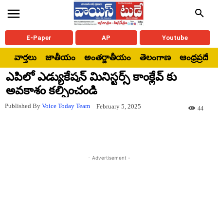
E-Paper
AP
Youtube
వార్తలు
జాతీయం
అంతర్జాతీయం
తెలంగాణ
ఆంధ్రప్రదేశ్
ఎపిలో ఎడ్యుకేషన్ మినిస్టర్స్ కాంక్లేవ్ కు
అవకాశం కల్పించండి
Published By
Voice Today Team
February 5, 2025
44
- Advertisement -