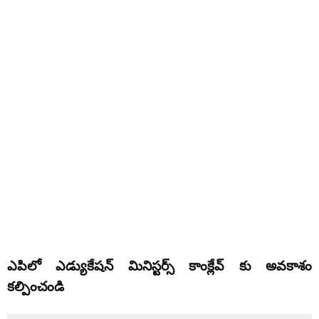
ఎపిలో ఎడ్యుకేషన్ మినిస్టర్స్ కాంక్లేవ్ కు అవకాశం
కల్పించండి