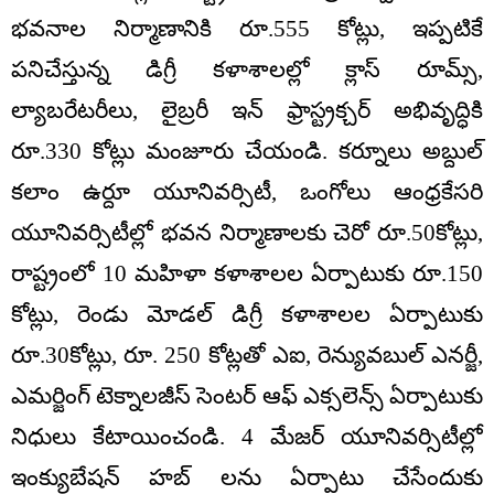
భవనాల నిర్మాణానికి రూ.555 కోట్లు, ఇప్పటికే
పనిచేస్తున్న డిగ్రీ కళాశాలల్లో క్లాస్ రూమ్స్,
ల్యాబరేటరీలు, లైబ్రరీ ఇన్ ఫ్రాస్ట్రక్చర్ అభివృద్ధికి
రూ.330 కోట్లు మంజూరు చేయండి. కర్నూలు అబ్దుల్
కలాం ఉర్దూ యూనివర్సిటీ, ఒంగోలు ఆంధ్రకేసరి
యూనివర్సిటీల్లో భవన నిర్మాణాలకు చెరో రూ.50కోట్లు,
రాష్ట్రంలో 10 మహిళా కళాశాలల ఏర్పాటుకు రూ.150
కోట్లు, రెండు మోడల్ డిగ్రీ కళాశాలల ఏర్పాటుకు
రూ.30కోట్లు, రూ. 250 కోట్లతో ఎఐ, రెన్యువబుల్ ఎనర్జీ,
ఎమర్జింగ్ టెక్నాలజీస్ సెంటర్ ఆఫ్ ఎక్సలెన్స్ ఏర్పాటుకు
నిధులు కేటాయించండి. 4 మేజర్ యూనివర్సిటీల్లో
ఇంక్యుబేషన్ హబ్ లను ఏర్పాటు చేసేందుకు