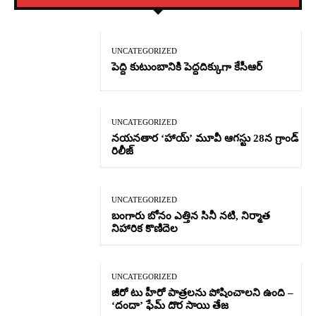
UNCATEGORIZED
పెద్ది కుటుంబానికి పెద్దదిక్కుగా కేసీఆర్
UNCATEGORIZED
నయనతార ‘హాయ్’ మూవీ ఆగస్టు 28న గ్రాండ్
రిలీజ్
UNCATEGORIZED
బంగారు బోనం ఎత్తిన సినీ నటి, నిర్మాత
నిహారిక కొణిదెల
UNCATEGORIZED
జీరో టు హీరో పాత్రలను పోషించాలని ఉంది –
‘దందా’ ఫేమ్ దొర సాయి తేజ