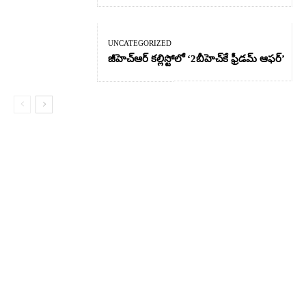
UNCATEGORIZED
జీహెచ్ఆర్‌ కల్లిస్టోలో ‘2బీహెచ్‌కే ఫ్రీడమ్ ఆఫర్’