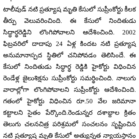
టాలీవుడ్ నటి ప్రత్యూష మృతి కేసులో సుప్రీంకోర్టు కీలక
తీర్పు వెలువరించింది. ఈ కేసులో నిందితుడు
సిద్ధార్థరెడ్డిని లొంగిపోవాలని ఆదేశించింది. 2002
ఫిబ్రవరిలో దాదాపు 24 ఏళ్ల కిందట నటి ప్రత్యూష
అనుమానాస్పద స్థితిలో చనిపోవడం తెలిసిందే. ఈ
కేసులో నిందితుడు సిద్ధార్థ రెడ్డికి హైకోర్టు విధించిన
రెండేళ్ల జైలుశిక్షను సుప్రీంకోర్టు సమర్థించింది. నాలుగు
వారాల్లోగా లొంగిపోవాలని సుప్రీంకోర్టు ఆదేశించింది.
గతంలో హైకోర్టు విధించిన రూ.50 వేల జరిమానా
కట్టాలని సైతం పేర్కొంది.రెండున్నర దశాబ్దాల క్రితం
తెలుగు చలనచిత్ర పరిశ్రమలో సంచలనం సృష్టించిన
నటి ప్రత్యూష మృతి కేసులో అత్యున్నత న్యాయస్థానం