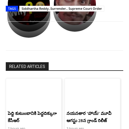
తీర్థం..తులసీదళం
భర్తపై
పాన్
TAGS
Siddhartha Reddy..Surrender.. Supreme Court Order
లేకుండా
రివెంజ్
ఇండియా
అసంపూర్ణం
తీర్చుకున్న
స్టార్
ఉపాసన..
హీరోయిన్‏గా
పాపం
శ్రీనిధి
రామ్
శెట్టి.
చరణ్
RELATED ARTICLES
పెద్ది కుటుంబానికి పెద్దదిక్కుగా
నయనతార ‘హాయ్’ మూవీ
కేసీఆర్
ఆగస్టు 28న గ్రాండ్ రిలీజ్
2 hours ago
3 hours ago