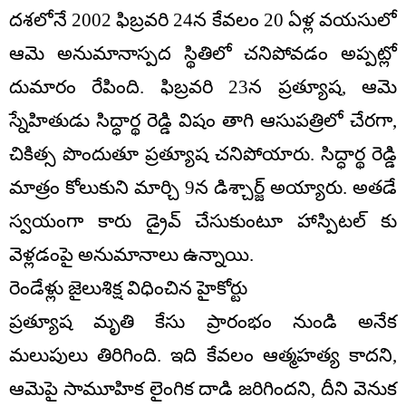
దశలోనే 2002 ఫిబ్రవరి 24న కేవలం 20 ఏళ్ల వయసులో
ఆమె అనుమానాస్పద స్థితిలో చనిపోవడం అప్పట్లో
దుమారం రేపింది. ఫిబ్రవరి 23న ప్రత్యూష, ఆమె
స్నేహితుడు సిద్ధార్థ రెడ్డి విషం తాగి ఆసుపత్రిలో చేరగా,
చికిత్స పొందుతూ ప్రత్యూష చనిపోయారు. సిద్ధార్థ రెడ్డి
మాత్రం కోలుకుని మార్చి 9న డిశ్చార్జ్ అయ్యారు. అతడే
స్వయంగా కారు డ్రైవ్ చేసుకుంటూ హాస్పిటల్ కు
వెళ్లడంపై అనుమానాలు ఉన్నాయి.
రెండేళ్లు జైలుశిక్ష విధించిన హైకోర్టు
ప్రత్యూష మృతి కేసు ప్రారంభం నుండి అనేక
మలుపులు తిరిగింది. ఇది కేవలం ఆత్మహత్య కాదని,
ఆమెపై సామూహిక లైంగిక దాడి జరిగిందని, దీని వెనుక