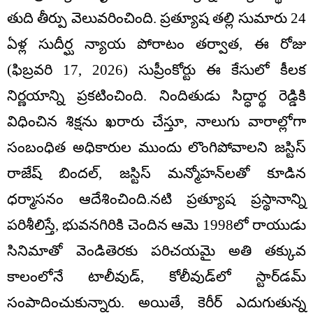
తుది తీర్పు వెలువరించింది. ప్రత్యూష తల్లి సుమారు 24
ఏళ్ల సుదీర్ఘ న్యాయ పోరాటం తర్వాత, ఈ రోజు
(ఫిబ్రవరి 17, 2026) సుప్రీంకోర్టు ఈ కేసులో కీలక
నిర్ణయాన్ని ప్రకటించింది. నిందితుడు సిద్ధార్థ రెడ్డికి
విధించిన శిక్షను ఖరారు చేస్తూ, నాలుగు వారాల్లోగా
సంబంధిత అధికారుల ముందు లొంగిపోవాలని జస్టిస్
రాజేష్ బిందల్, జస్టిస్ మన్మోహన్‌లతో కూడిన
ధర్మాసనం ఆదేశించింది.నటి ప్రత్యూష ప్రస్థానాన్ని
పరిశీలిస్తే, భువనగిరికి చెందిన ఆమె 1998లో రాయుడు
సినిమాతో వెండితెరకు పరిచయమై అతి తక్కువ
కాలంలోనే టాలీవుడ్, కోలీవుడ్‌లో స్టార్‌డమ్
సంపాదించుకున్నారు. అయితే, కెరీర్ ఎదుగుతున్న