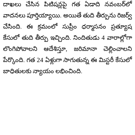
దాఖలు చేసిన పిటిషన్లపై గత ఏడాది నవంబర్‌లో
వాదనలు పూర్తియ్యాయి. అయితే తుది తీర్పును రిజర్వ్
చేసింది. ఈ క్రమంలో సుప్రీం ధర్మాసనం ప్రత్యూష
కేసులో తుది తీర్పు ఇచ్చింది. నిందితుడు 4 వారాల్లోగా
లొంగిపోవాలని ఆదేశిస్తూ, జరిమానా చెల్లించాలని
పేర్కొంది. గత 24 ఏళ్లుగా సాగుతున్న ఈ మిస్టరీ కేసులో
బాధితులకు న్యాయం లభించింది.