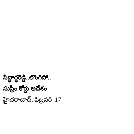
సిద్ధార్ధరెడ్డి..లొంగిపో..
సుప్రీం కోర్టు ఆదేశం
హైదరాబాద్, ఫిబ్రవరి 17