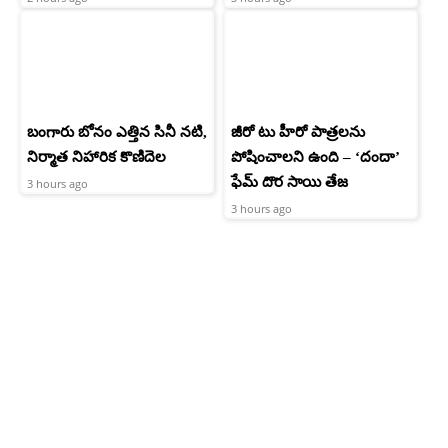
బంగారు బోనం ఎత్తిన సినీ నటి,
జీరో టు హీరో పాత్రలను
నిర్మాత నిహారిక కొణిదెల
పోషించాలని ఉంది – ‘దందా’
ఫేమ్ దొర సాయి తేజ
3 hours ago
3 hours ago