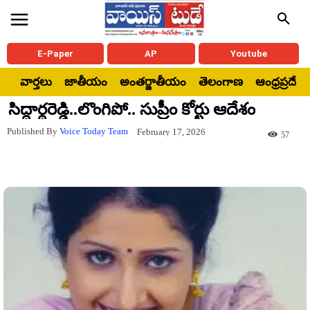
E-Paper
AP
Youtube
వార్తలు
జాతీయం
అంతర్జాతీయం
తెలంగాణ
ఆంధ్రప్రదేశ్
సిద్ధార్ధరెడ్డి..లొంగిపో.. సుప్రీం కోర్టు ఆదేశం
Published By
Voice Today Team
February 17, 2026
57