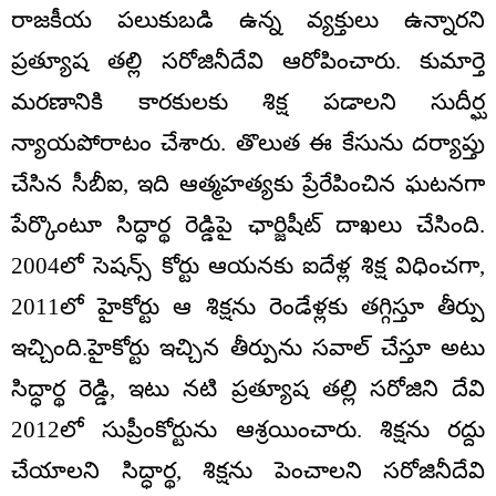
రాజకీయ పలుకుబడి ఉన్న వ్యక్తులు ఉన్నారని
ప్రత్యూష తల్లి సరోజినీదేవి ఆరోపించారు. కుమార్తె
మరణానికి కారకులకు శిక్ష పడాలని సుదీర్ఘ
న్యాయపోరాటం చేశారు. తొలుత ఈ కేసును దర్యాప్తు
చేసిన సీబీఐ, ఇది ఆత్మహత్యకు ప్రేరేపించిన ఘటనగా
పేర్కొంటూ సిద్ధార్థ రెడ్డిపై ఛార్జిషీట్ దాఖలు చేసింది.
2004లో సెషన్స్ కోర్టు ఆయనకు ఐదేళ్ల శిక్ష విధించగా,
2011లో హైకోర్టు ఆ శిక్షను రెండేళ్లకు తగ్గిస్తూ తీర్పు
ఇచ్చింది.హైకోర్టు ఇచ్చిన తీర్పును సవాల్ చేస్తూ అటు
సిద్ధార్థ రెడ్డి, ఇటు నటి ప్రత్యూష తల్లి సరోజిని దేవి
2012లో సుప్రీంకోర్టును ఆశ్రయించారు. శిక్షను రద్దు
చేయాలని సిద్ధార్థ, శిక్షను పెంచాలని సరోజినీదేవి