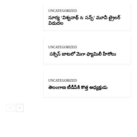
UNCATEGORIZED
సూర్య ‘విశ్వనాథ్ & సన్స్’ మూవీ ట్రైలర్
విడుదల
UNCATEGORIZED
సక్సెస్ బాటలో మెగా ఫ్యామిలీ హీరోలు
UNCATEGORIZED
తెలంగాణ టీడీపీకి కొత్త అధ్యక్షుడు