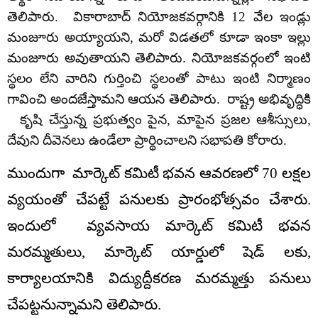
తెలిపారు. వికారాబాద్ నియోజకవర్గానికి 12 వేల ఇండ్లు
మంజూరు అయ్యాయని, మరో విడతలో కూడా ఇంకా ఇల్లు
మంజూరు అవుతాయని తెలిపారు. నియోజకవర్గంలో ఇంటి
స్థలం లేని వారిని గుర్తించి స్థలంతో పాటు ఇంటి నిర్మాణం
గావించి అందజేస్తామని ఆయన తెలిపారు. రాష్ట్ర అభివృద్ధికి
కృషి చేస్తున్న ప్రభుత్వం పైన, మాపైన ప్రజల ఆశీస్సులు,
దేవుని దీవెనలు ఉండేలా ప్రార్థించాలని సభాపతి కోరారు.
ముందుగా మార్కెట్ కమిటీ భవన ఆవరణలో 70 లక్షల
వ్యయంతో చేపట్టే పనులకు ప్రారంభోత్సవం చేశారు.
ఇందులో వ్యవసాయ మార్కెట్ కమిటీ భవన
మరమ్మతులు, మార్కెట్ యార్డులో షెడ్ లకు,
కార్యాలయానికి విద్యుద్దీకరణ మరమ్మత్తు పనులు
చేపట్టనున్నామని తెలిపారు.