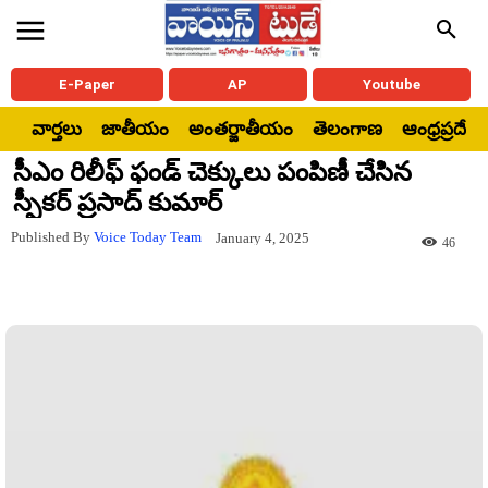
E-Paper
AP
Youtube
వార్తలు
జాతీయం
అంతర్జాతీయం
తెలంగాణ
ఆంధ్రప్రదేశ్
సీఎం రిలీఫ్ ఫండ్ చెక్కులు పంపిణీ చేసిన
స్పీకర్ ప్రసాద్ కుమార్
Published By
Voice Today Team
January 4, 2025
46