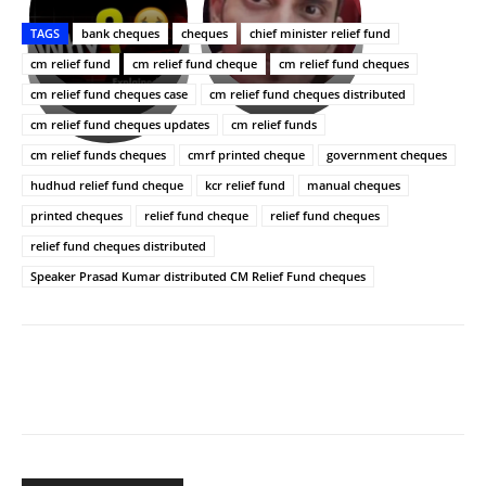
తీర్థం..తులసీదళం
భర్తపై
పాన్
TAGS
bank cheques
cheques
chief minister relief fund
లేకుండా
రివెంజ్
ఇండియా
అసంపూర్ణం
తీర్చుకున్న
స్టార్
cm relief fund
cm relief fund cheque
cm relief fund cheques
ఉపాసన..
హీరోయిన్‏గా
cm relief fund cheques case
cm relief fund cheques distributed
పాపం
శ్రీనిధి
cm relief fund cheques updates
cm relief funds
రామ్
శెట్టి.
చరణ్
cm relief funds cheques
cmrf printed cheque
government cheques
hudhud relief fund cheque
kcr relief fund
manual cheques
printed cheques
relief fund cheque
relief fund cheques
relief fund cheques distributed
Speaker Prasad Kumar distributed CM Relief Fund cheques