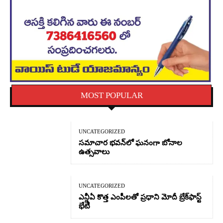
MOST POPULAR
UNCATEGORIZED
సమాచార భవన్‌లో ఘనంగా బోనాల
ఉత్సవాలు
UNCATEGORIZED
ఎన్డీఏ కొత్త ఎంపీలతో ప్రధాని మోదీ బ్రేక్‌ఫాస్ట్
భేటీ