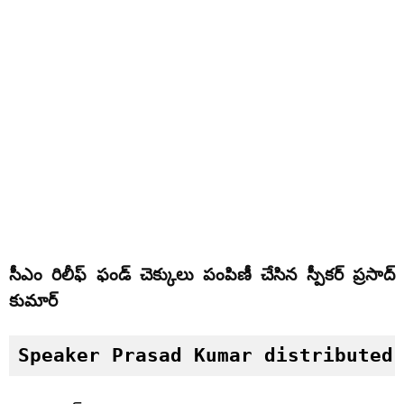
సీఎం రిలీఫ్ ఫండ్ చెక్కులు పంపిణీ చేసిన స్పీకర్ ప్రసాద్
కుమార్
Speaker Prasad Kumar distributed