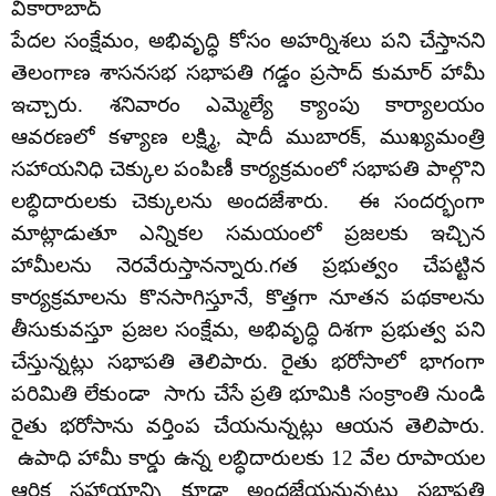
వికారాబాద్
పేదల సంక్షేమం, అభివృద్ధి కోసం అహర్నిశలు పని చేస్తానని
తెలంగాణ శాసనసభ సభాపతి గడ్డం ప్రసాద్ కుమార్ హామీ
ఇచ్చారు. శనివారం ఎమ్మెల్యే క్యాంపు కార్యాలయం
ఆవరణలో కళ్యాణ లక్ష్మి, షాదీ ముబారక్, ముఖ్యమంత్రి
సహాయనిధి చెక్కుల పంపిణీ కార్యక్రమంలో సభాపతి పాల్గొని
లబ్ధిదారులకు చెక్కులను అందజేశారు. ఈ సందర్భంగా
మాట్లాడుతూ ఎన్నికల సమయంలో ప్రజలకు ఇచ్చిన
హామీలను నెరవేరుస్తానన్నారు.గత ప్రభుత్వం చేపట్టిన
కార్యక్రమాలను కొనసాగిస్తూనే, కొత్తగా నూతన పథకాలను
తీసుకువస్తూ ప్రజల సంక్షేమ, అభివృద్ధి దిశగా ప్రభుత్వ పని
చేస్తున్నట్లు సభాపతి తెలిపారు. రైతు భరోసాలో భాగంగా
పరిమితి లేకుండా సాగు చేసే ప్రతి భూమికి సంక్రాంతి నుండి
రైతు భరోసాను వర్తింప చేయనున్నట్లు ఆయన తెలిపారు.
ఉపాధి హామీ కార్డు ఉన్న లబ్ధిదారులకు 12 వేల రూపాయల
ఆర్థిక సహాయాన్ని కూడా అందజేయనున్నట్లు సభాపతి