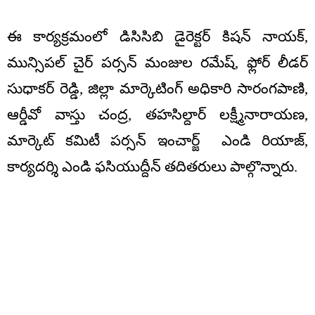
ఈ కార్యక్రమంలో డిసిసిబి డైరెక్టర్ కిషన్ నాయక్,
మున్సిపల్ చైర్ పర్సన్ మంజుల రమేష్, ఫ్లోర్ లీడర్
సుధాకర్ రెడ్డి, జిల్లా మార్కెటింగ్ అధికారి సారంగపాణి,
ఆర్డీవో వాస్తు చంద్ర, తహసిల్దార్ లక్ష్మీనారాయణ,
మార్కెట్ కమిటీ పర్సన్ ఇంచార్జ్ ఎండి రియాజ్,
కార్యదర్శి ఎండి ఫసియుద్దీన్ తదితరులు పాల్గొన్నారు.