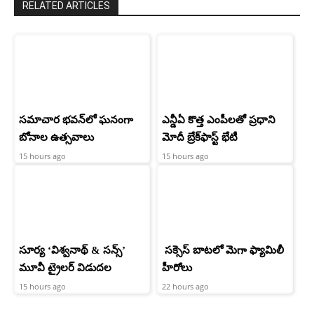
RELATED ARTICLES
సమాచార భవన్‌లో ఘనంగా
ఎన్డీఏ కొత్త ఎంపీలతో ప్రధాని
బోనాల ఉత్సవాలు
మోదీ బ్రేక్‌ఫాస్ట్ భేటీ
15 hours ago
15 hours ago
సూర్య ‘విశ్వనాథ్ & సన్స్’
సక్సెస్ బాటలో మెగా ఫ్యామిలీ
మూవీ ట్రైలర్ విడుదల
హీరోలు
15 hours ago
22 hours ago