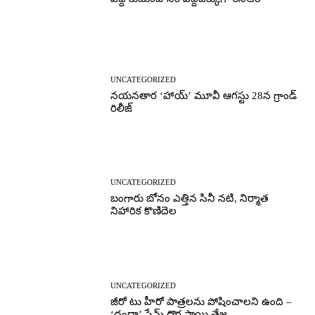
UNCATEGORIZED
నయనతార ‘హాయ్’ మూవీ ఆగస్టు 28న గ్రాండ్
రిలీజ్
UNCATEGORIZED
బంగారు బోనం ఎత్తిన సినీ నటి, నిర్మాత
నిహారిక కొణిదెల
UNCATEGORIZED
జీరో టు హీరో పాత్రలను పోషించాలని ఉంది –
‘దందా’ ఫేమ్ దొర సాయి తేజ