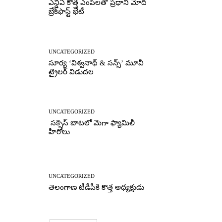
ఎన్డీఏ కొత్త ఎంపీలతో ప్రధాని మోదీ
బ్రేక్‌ఫాస్ట్ భేటీ
UNCATEGORIZED
సూర్య ‘విశ్వనాథ్ & సన్స్’ మూవీ
ట్రైలర్ విడుదల
UNCATEGORIZED
సక్సెస్ బాటలో మెగా ఫ్యామిలీ
హీరోలు
UNCATEGORIZED
తెలంగాణ టీడీపీకి కొత్త అధ్యక్షుడు