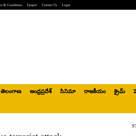
ms & Conditions
Epaper
Contact Us
Login
తెలంగాణ
ఆంధ్రప్రదేశ్
సినిమా
రాజకీయం
క్రైమ్
హ
S