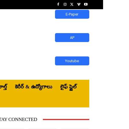
E-Paper
AP
Youtube
ెల్త్‌
కెరీర్ & ఉద్యోగాలు
లైఫ్ స్టైల్
TAY CONNECTED