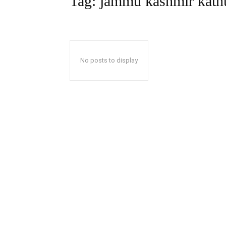
Tag:
jammu kashmir kathua
No posts to display