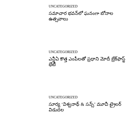
UNCATEGORIZED
సమాచార భవన్‌లో ఘనంగా బోనాల
ఉత్సవాలు
UNCATEGORIZED
ఎన్డీఏ కొత్త ఎంపీలతో ప్రధాని మోదీ బ్రేక్‌ఫాస్ట్
భేటీ
UNCATEGORIZED
సూర్య ‘విశ్వనాథ్ & సన్స్’ మూవీ ట్రైలర్
విడుదల