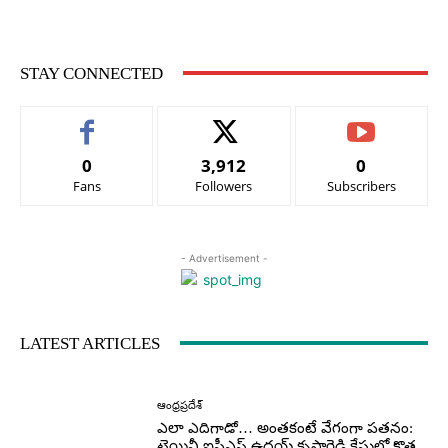
STAY CONNECTED
0
3,912
0
Fans
Followers
Subscribers
- Advertisement -
LATEST ARTICLES
ఆంధ్రప్రదేశ్
ఎలా ఎదిగాడో… అంతకంటే వేగంగా పతనం:
ట్రెయినీ ఐపీఎస్ ఉదయ్ కృష్ణారెడ్డి కేసులో కొత్త