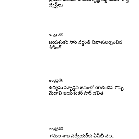
ట్విస్ట్‌లు
ఆంధ్రప్రదేశ్
జయశంకర్ సార్ వర్ధంతి నివాళులర్పించిన
కేటీఆర్
ఆంధ్రప్రదేశ్
ఉద్యమ స్ఫూర్తిని జనంలో రగిలించిన గొప్ప
మేధావి జయశంకర్ సార్ :కవిత
ఆంధ్రప్రదేశ్
గనుల శాఖ సర్వేయర్‌కు ఏసీబీ వల..