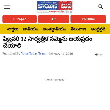
E-Paper
AP
Youtube
వార్తలు
జాతీయం
అంతర్జాతీయం
తెలంగాణ
ఆంధ్రప్రదేశ్
ఫిబ్రవరి 12 సార్వత్రిక సమ్మెను జయప్రదం
చేయాలి
Published By
Voice Today Team
February 11, 2026
44
- Advertisement -