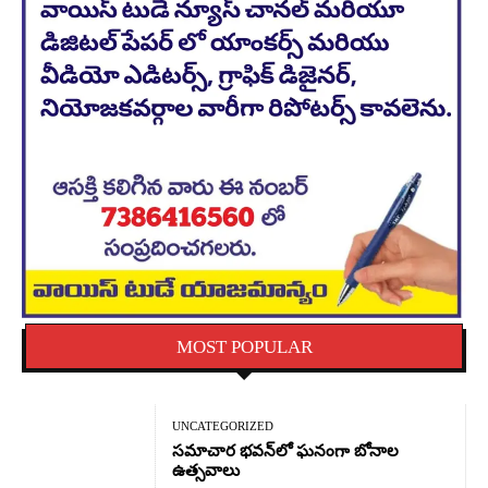
MOST POPULAR
UNCATEGORIZED
సమాచార భవన్‌లో ఘనంగా బోనాల
ఉత్సవాలు