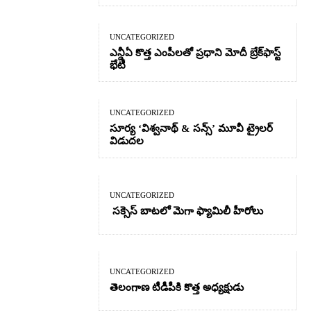
UNCATEGORIZED
ఎన్డీఏ కొత్త ఎంపీలతో ప్రధాని మోదీ బ్రేక్‌ఫాస్ట్
భేటీ
UNCATEGORIZED
సూర్య ‘విశ్వనాథ్ & సన్స్’ మూవీ ట్రైలర్
విడుదల
UNCATEGORIZED
సక్సెస్ బాటలో మెగా ఫ్యామిలీ హీరోలు
UNCATEGORIZED
తెలంగాణ టీడీపీకి కొత్త అధ్యక్షుడు