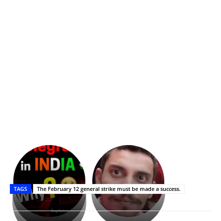
భగవంతుని
కేజీఎఫ్
ప్రసాదం
Upasana:
సినిమాతో
తీర్థం..తులసీదళం
భర్తపై
పాన్
TAGS
The February 12 general strike must be made a success.
లేకుండా
రివెంజ్
ఇండియా
అసంపూర్ణం
తీర్చుకున్న
స్టార్
ఉపాసన..
హీరోయిన్‏గా