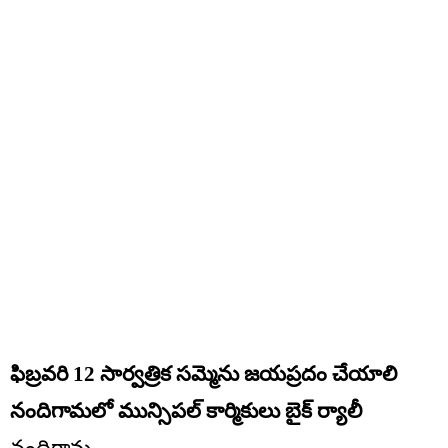
ఫిబ్రవరి 12 సార్వత్రిక సమ్మెను జయప్రదం చేయాలి
నందిగామలో మున్సిపల్ కార్మికులు బైక్ ర్యాలీ