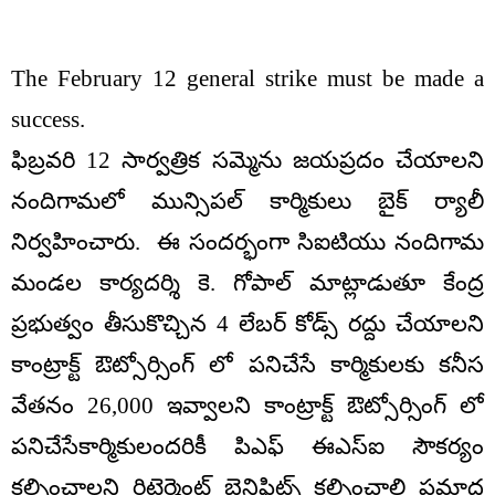
The February 12 general strike must be made a
success.
ఫిబ్రవరి 12 సార్వత్రిక సమ్మెను జయప్రదం చేయాలని
నందిగామలో మున్సిపల్ కార్మికులు బైక్ ర్యాలీ
నిర్వహించారు. ఈ సందర్భంగా సిఐటియు నందిగామ
మండల కార్యదర్శి కె. గోపాల్ మాట్లాడుతూ కేంద్ర
ప్రభుత్వం తీసుకొచ్చిన 4 లేబర్ కోడ్స్ రద్దు చేయాలని
కాంట్రాక్ట్ ఔట్సోర్సింగ్ లో పనిచేసే కార్మికులకు కనీస
వేతనం 26,000 ఇవ్వాలని కాంట్రాక్ట్ ఔట్సోర్సింగ్ లో
పనిచేసేకార్మికులందరికీ పిఎఫ్ ఈఎస్ఐ సౌకర్యం
కల్పించాలని రిటైర్మెంట్ బెనిఫిట్స్ కల్పించాలి ప్రమాద