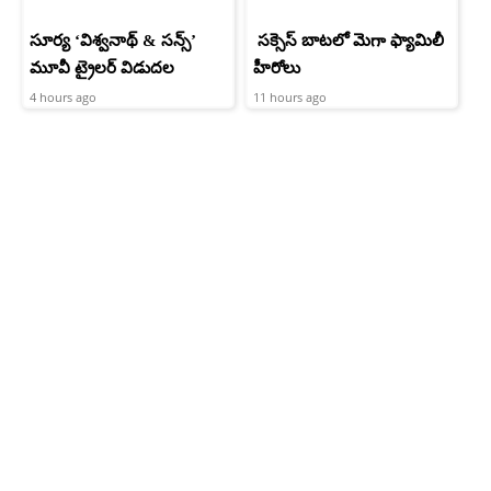
సూర్య ‘విశ్వనాథ్ & సన్స్’
సక్సెస్ బాటలో మెగా ఫ్యామిలీ
మూవీ ట్రైలర్ విడుదల
హీరోలు
4 hours ago
11 hours ago