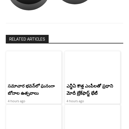
పాపం
శ్రీనిధి
రామ్
శెట్టి.
చరణ్
RELATED ARTICLES
సమాచార భవన్‌లో ఘనంగా
ఎన్డీఏ కొత్త ఎంపీలతో ప్రధాని
బోనాల ఉత్సవాలు
మోదీ బ్రేక్‌ఫాస్ట్ భేటీ
4 hours ago
4 hours ago