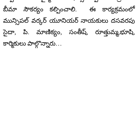
బీమా సౌకర్యం కల్పించాలి. ఈ కార్యక్రమంలో
మున్సిపల్ వర్కర్ యూనియర్ నాయకులు దసవరపు
సైదా, పి. మాణిక్యం, సంతీష్, రూత్తుమ్మ,భూషి,
కార్మికులు పాల్గొన్నారు…