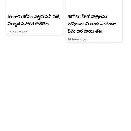
బంగారు బోనం ఎత్తిన సినీ నటి,
జీరో టు హీరో పాత్రలను
నిర్మాత నిహారిక కొణిదెల
పోషించాలని ఉంది – ‘దందా’
ఫేమ్ దొర సాయి తేజ
14 hours ago
14 hours ago