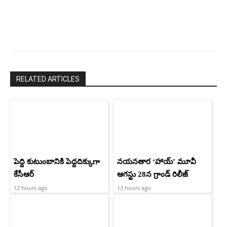
RELATED ARTICLES
పెద్ది కుటుంబానికి పెద్దదిక్కుగా
నయనతార ‘హాయ్’ మూవీ
కేసీఆర్
ఆగస్టు 28న గ్రాండ్ రిలీజ్
12 hours ago
13 hours ago