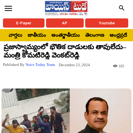
E-Paper
AP
Youtube
వార్తలు
జాతీయం
అంతర్జాతీయం
తెలంగాణ
ఆంధ్రప్రదేశ్
ప్రజాస్వామ్యంలో భౌతిక దాడులకు తావులేదు–
మంత్రి కోమటిరెడ్డి వెంకట్‌రెడ్డి
Published By
Voice Today Team
December 23, 2024
105