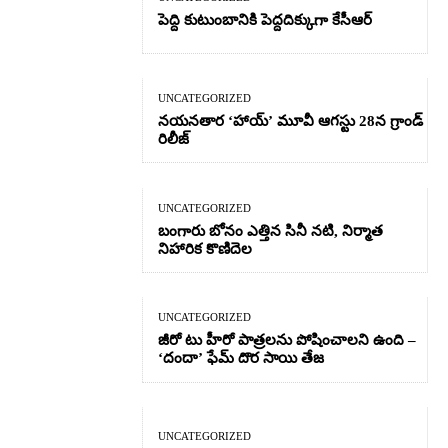
పెద్ది కుటుంబానికి పెద్దదిక్కుగా కేసీఆర్
UNCATEGORIZED
నయనతార ‘హాయ్’ మూవీ ఆగస్టు 28న గ్రాండ్
రిలీజ్
UNCATEGORIZED
బంగారు బోనం ఎత్తిన సినీ నటి, నిర్మాత
నిహారిక కొణిదెల
UNCATEGORIZED
జీరో టు హీరో పాత్రలను పోషించాలని ఉంది –
‘దందా’ ఫేమ్ దొర సాయి తేజ
UNCATEGORIZED