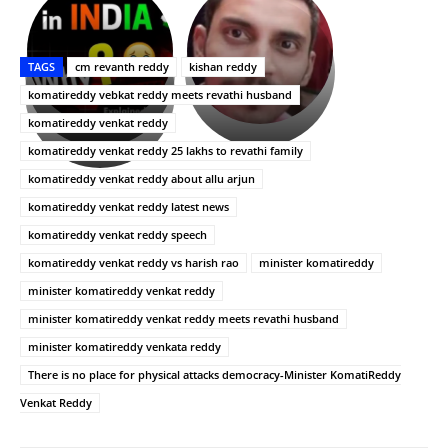
భగవంతుని
కేజీఎఫ్
ప్రసాదం
Upasana:
సినిమాతో
తీర్థం..తులసీదళం
భర్తపై
పాన్
TAGS
cm revanth reddy
kishan reddy
లేకుండా
రివెంజ్
ఇండియా
అసంపూర్ణం
తీర్చుకున్న
స్టార్
komatireddy vebkat reddy meets revathi husband
ఉపాసన..
హీరోయిన్‏గా
komatireddy venkat reddy
పాపం
శ్రీనిధి
komatireddy venkat reddy 25 lakhs to revathi family
రామ్
శెట్టి.
చరణ్
komatireddy venkat reddy about allu arjun
komatireddy venkat reddy latest news
komatireddy venkat reddy speech
komatireddy venkat reddy vs harish rao
minister komatireddy
minister komatireddy venkat reddy
minister komatireddy venkat reddy meets revathi husband
minister komatireddy venkata reddy
There is no place for physical attacks democracy-Minister KomatiReddy
Venkat Reddy