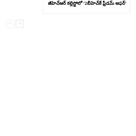
జీహెచ్ఆర్‌ కల్లిస్టోలో ‘2బీహెచ్‌కే ఫ్రీడమ్ ఆఫర్’