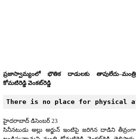
ప్రజాస్వామ్యంలో భౌతిక దాడులకు తావులేదు–మంత్రి
కోమటిరెడ్డి వెంకట్‌రెడ్డి
There is no place for physical a
హైదరాబాద్‌ డిసెంబర్ 23
సినీనటుడు అల్లు అర్జున్ ఇంటిపై జరిగిన దాడిని తీవ్రంగా
ఖండిస్తున్నామని మంత్రి కోమటిరెడ్డి వెంకట్‌రెడ్డి తెలిపారు.