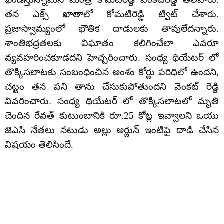
తన ఎక్స్ ఖాతాలో కోమటిరెడ్డి ట్విట్ చేశారు.
ప్రజాస్వామ్యంలో భౌతిక దాడులకు తావులేదన్నారు.
శాంతిభద్రతలకు విఘాతం కలిగించేలా ఎవరూ
వ్యవహరించకూడదని హెచ్చరించారు. సంధ్య థియేటర్ లో
తొక్కిసలాటకు సంబంధించిన అంశం కోర్టు పరిధిలో ఉందని,
చట్టం తన పని తాను చేసుకుపోతుందని వెంకట్ రెడ్డి
వివరించారు. సంధ్య థియేటర్ లో తొక్కిసలాటలో మృతి
చెందిన రేవత్ కుటుంబానికి రూ.25 కోట్ల ఇవ్వాలని ఒయు
జెఎసి నేతలు నటుడు అల్లు అర్జున్ ఇంటిపై దాడి చేసిన
విషయం తెలిసిందే.