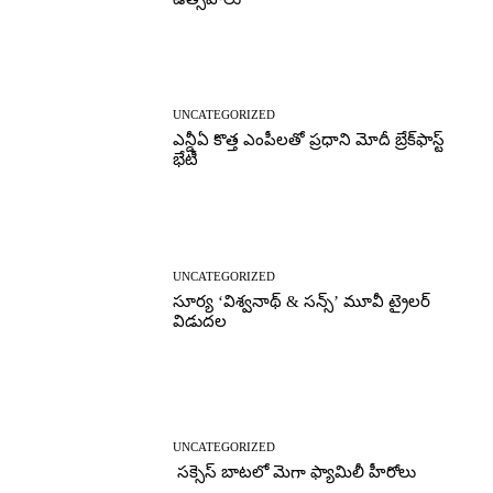
UNCATEGORIZED
ఎన్డీఏ కొత్త ఎంపీలతో ప్రధాని మోదీ బ్రేక్‌ఫాస్ట్
భేటీ
UNCATEGORIZED
సూర్య ‘విశ్వనాథ్ & సన్స్’ మూవీ ట్రైలర్
విడుదల
UNCATEGORIZED
సక్సెస్ బాటలో మెగా ఫ్యామిలీ హీరోలు