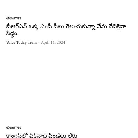
తెలంగాణ
బీఆర్ఎస్‌ ఒక్క ఎంపీ సీటు గెలుచుకున్నా నేను దేనికైనా
సిద్ధం.
Voice Today Team
-
April 11, 2024
తెలంగాణ
కాంగ్రెస్‌లో ఏక్‌నాథ్‌ షిండేలు లేరు