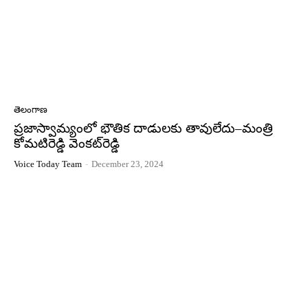
తెలంగాణ
ప్రజాస్వామ్యంలో భౌతిక దాడులకు తావులేదు–మంత్రి
కోమటిరెడ్డి వెంకట్‌రెడ్డి
Voice Today Team
-
December 23, 2024