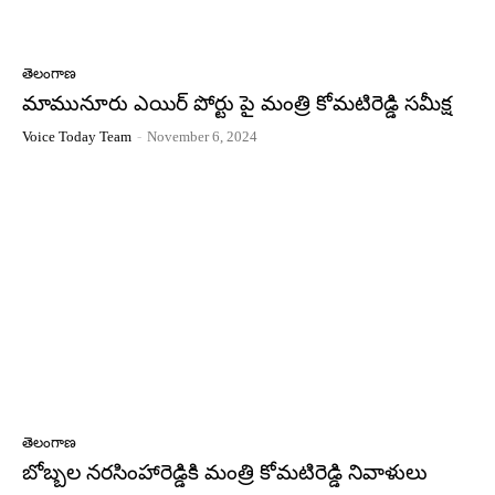
తెలంగాణ
మామునూరు ఎయిర్ పోర్టు పై మంత్రి కోమటిరెడ్డి సమీక్ష
Voice Today Team
-
November 6, 2024
తెలంగాణ
బోబ్బల నరసింహారెడ్డికి మంత్రి కోమటిరెడ్డి నివాళులు