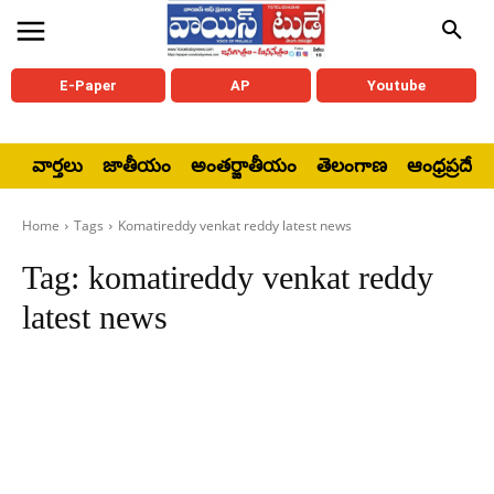
E-Paper
AP
Youtube
వార్తలు
జాతీయం
అంతర్జాతీయం
తెలంగాణ
ఆంధ్రప్రదేశ్
Home
Tags
Komatireddy venkat reddy latest news
Tag:
komatireddy venkat reddy
latest news