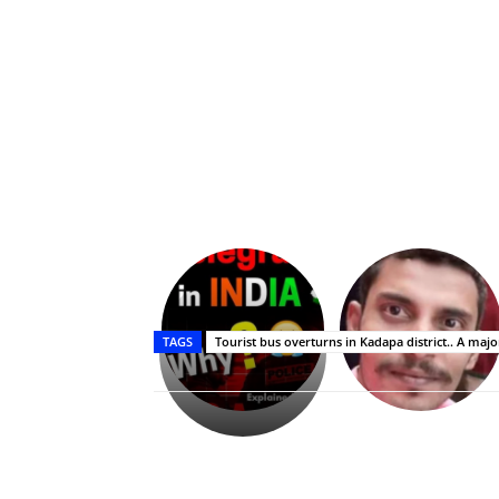
Upasana:
భర్తపై
రివెంజ్
TAGS
Tourist bus overturns in Kadapa district.. A maj
తీర్చుకున్న
ఉపాసన..
పాపం
రామ్
చరణ్
Share