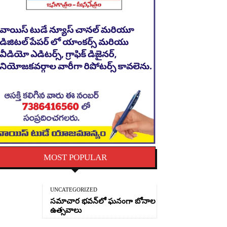
MOST POPULAR
UNCATEGORIZED
సమాచార భవన్‌లో ఘనంగా బోనాల
ఉత్సవాలు