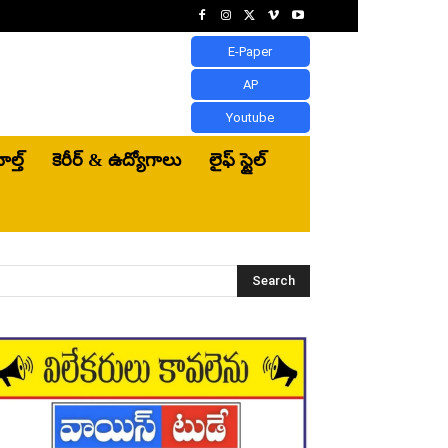
E-Paper
AP
Youtube
ెల్త్‌
కెరీర్ & ఉద్యోగాలు
లైఫ్ స్టైల్
Search