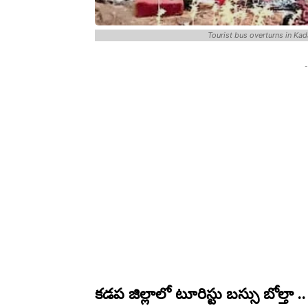
Tourist bus overturns in Kad
-
కడప జిల్లాలో టూరిస్టు బస్సు బోల్తా ..