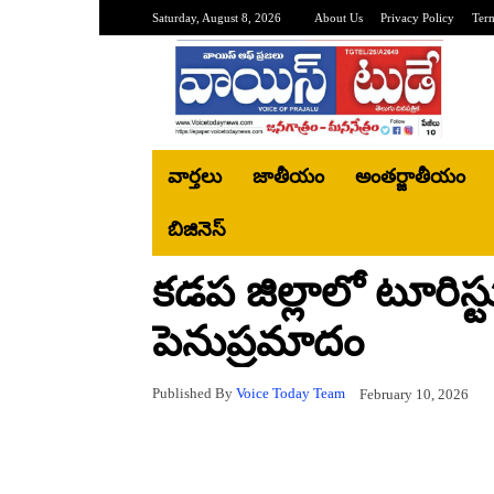
Saturday, August 8, 2026
About Us
Privacy Policy
Ter
వార్తలు
జాతీయం
అంతర్జాతీయం
బిజినెస్‌
కడప జిల్లాలో టూరిస్టు
పెనుప్రమాదం
Published By
Voice Today Team
February 10, 2026