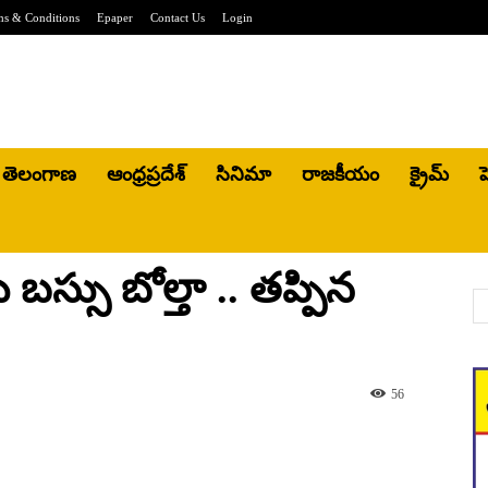
ms & Conditions
Epaper
Contact Us
Login
తెలంగాణ
ఆంధ్రప్రదేశ్
సినిమా
రాజకీయం
క్రైమ్
హ
 బస్సు బోల్తా .. తప్పిన
56