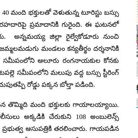
. 40 మంది భక్తులతో వెళుతున్న టూరిస్టు బస్సు
 రహదారిపై ప్రమాదానికి గురైంది. ఈ ఘటనలో
రు. అన్నమయ్య జిల్లా రైల్వేకోడూరు నుంచి
ు జమ్మలమడుగు మండలం కన్యతీర్థం దర్శనానికి
పత్రి సమీపంలోని ఆలూరు రంగనాయకుల కోనకు
ల్లె సమీపంలోని మలుపు వద్ద బస్సు స్టీరింగ్
తప్పి రోడ్డు పక్కన బోల్తా పడింది.
దిన తొమ్మిది మంది భక్తులకు గాయాలయ్యాయి.
సులు అక్కడికి చేరుకుని 108 అంబులెన్స్
 ప్రభుత్వ ఆసుపత్రికి తరలించారు. గాయపడిన