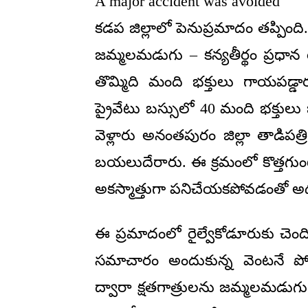
A major accident was avoided
కడప జిల్లాలో పెనుప్రమాదం తప్పింది
జమ్మలమడుగు – కన్యతీర్థం ప్రధాన
తొమ్మిది మంది భక్తులు గాయపడ్డా
ప్రైవేటు బస్సులో 40 మంది భక్తుల
వెళ్లారు అనంతపురం జిల్లా తాడి
బయలుదేరారు. ఈ క్రమంలో కొత్తగుంటప
అకస్మాత్తుగా పనిచేయకపోవడంతో అదుపు
ఈ ప్రమాదంలో రైల్వేకోడూరుకు చెం
సమాచారం అందుకున్న వెంటనే పోలీ
ద్వారా క్షతగాత్రులను జమ్మలమడుగు