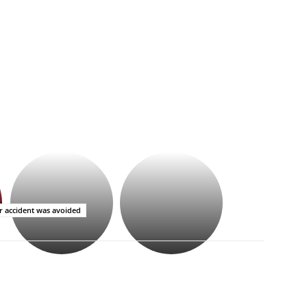
భగవంతుని
కేజీఎఫ్
ప్రసాదం
సినిమాతో
తీర్థం..తులసీదళం
పాన్
లేకుండా
ఇండియా
or accident was avoided
అసంపూర్ణం
స్టార్
హీరోయిన్‏గా
శ్రీనిధి
శెట్టి.