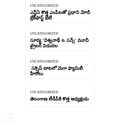
UNCATEGORIZED
ఎన్డీఏ కొత్త ఎంపీలతో ప్రధాని మోదీ
బ్రేక్‌ఫాస్ట్ భేటీ
UNCATEGORIZED
సూర్య ‘విశ్వనాథ్ & సన్స్’ మూవీ
ట్రైలర్ విడుదల
UNCATEGORIZED
సక్సెస్ బాటలో మెగా ఫ్యామిలీ
హీరోలు
UNCATEGORIZED
తెలంగాణ టీడీపీకి కొత్త అధ్యక్షుడు