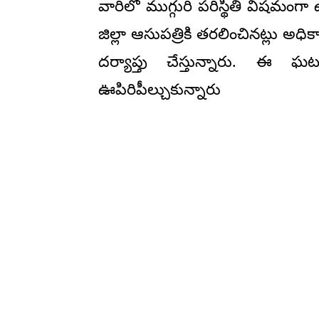
వారిలో ముగ్గురి పరిస్థితి విషమంగా
జిల్లా ఆసుపత్రికి తరలించినట్లు అధ
దర్యాప్తు చేస్తున్నారు. 
ఊపిరిపీల్చుకున్నారు