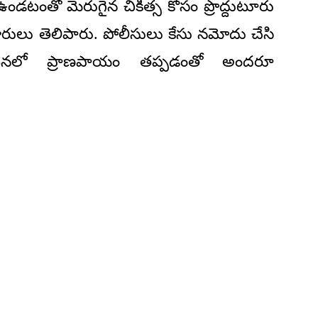
 ఉండటంతో మెరుగైన చికిత్స కోసం ప్రొద్దుటూరు
ికారులు తెలిపారు. పోలీసులు కేసు నమోదు చేసి
ఈ ఘటనలో ప్రాణపాయం తప్పడంతో అందరూ