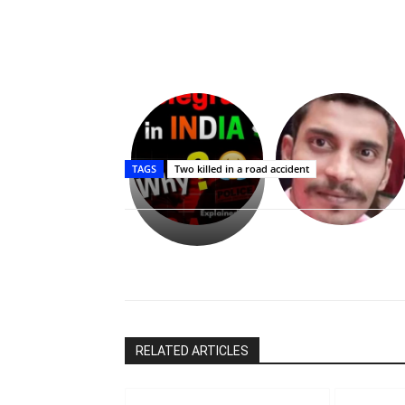
Upasana:
భర్తపై
రివెంజ్
TAGS
Two killed in a road accident
తీర్చుకున్న
ఉపాసన..
పాపం
రామ్
చరణ్
Share
RELATED ARTICLES