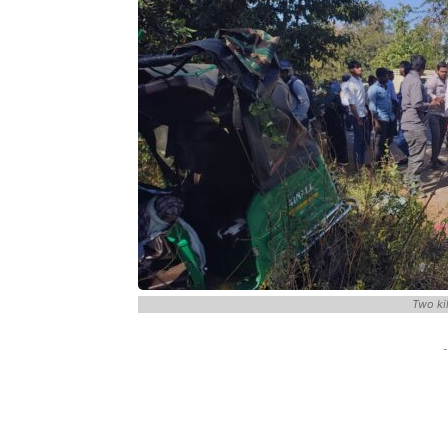
Two kil
-