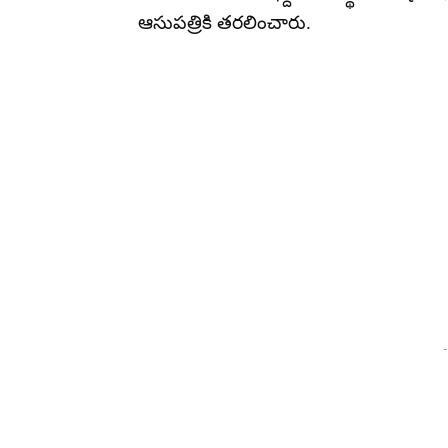
ఆసుపత్రికి తరలించారు.
-