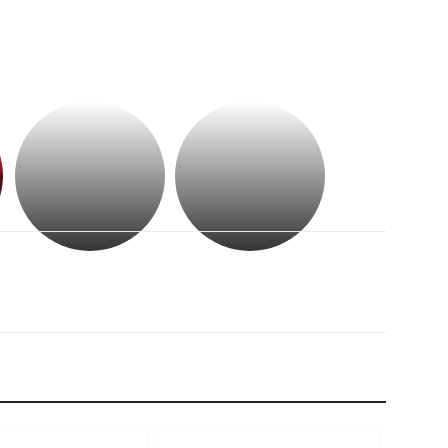
భగవంతుని
కేజీఎఫ్
ప్రసాదం
సినిమాతో
తీర్థం..తులసీదళం
పాన్
లేకుండా
ఇండియా
అసంపూర్ణం
స్టార్
హీరోయిన్‏గా
శ్రీనిధి
శెట్టి.