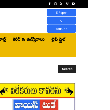
E-Paper
AP
Youtube
ెల్త్‌
కెరీర్ & ఉద్యోగాలు
లైఫ్ స్టైల్
Search