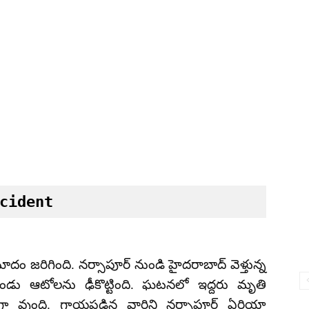
cident
ప్రమాదం జరిగింది. నర్సాపూర్ నుండి హైదరాబాద్ వెళ్తున్న
రెండు ఆటోలను ఢీకొట్టింది. ఘటనలో ఇద్దరు మృతి
మంగా వుంది. గాయపడిన వారిని నర్సాపూర్ ఏరియా