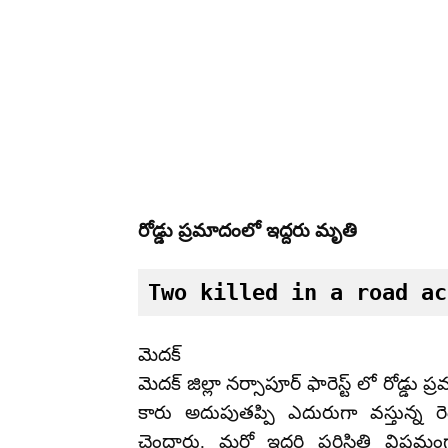
రోడ్డు ప్రమాదంలో ఇద్దరు మృతి
Two killed in a road ac
మెదక్
మెదక్ జిల్లా నర్సాపూర్ ఫారెస్ట్ లో రోడ్డు 
కారు అదుపుతప్పి ఎదురుగా వస్తున్న 
చెందారు. మరో ఇద్దరి పరిస్థితి విష