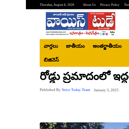
Thursday, August 6, 2026
About Us
Privacy Policy
Ter
వార్తలు
జాతీయం
అంతర్జాతీయం
బిజినెస్‌
రోడ్డు ప్రమాదంలో ఇద
Published By
Voice Today Team
January 3, 2025