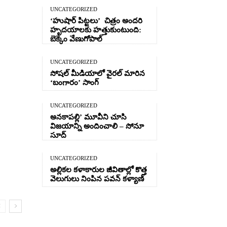
UNCATEGORIZED
‘హుషార్‌ పిట్టలు’ చిత్రం అందరి
హృదయాలకు హత్తుకుంటుంది:
బెక్కెం వేణుగోపాల్‌
UNCATEGORIZED
సోషల్ మీడియాలో వైరల్ మారిన
‘బంగారం’ సాంగ్
UNCATEGORIZED
అనకాపల్లి’ మూవీని చూసి
విజయాన్ని అందించాలి – సోనూ
సూద్
UNCATEGORIZED
అల్లికల కళాకారుల జీవితాల్లో కొత్త
వెలుగులు నింపిన పవన్ కళ్యాణ్