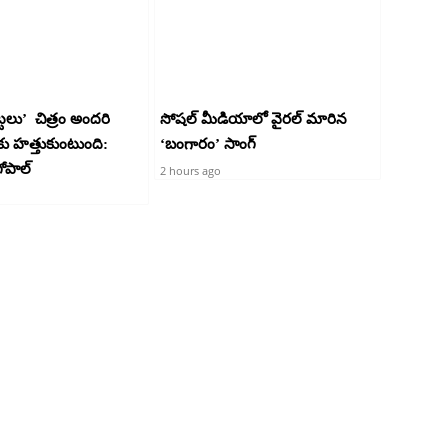
ట్టలు’ చిత్రం అందరి
సోషల్ మీడియాలో వైరల్ మారిన
హత్తుకుంటుంది:
‘బంగారం’ సాంగ్
ోపాల్‌
2 hours ago