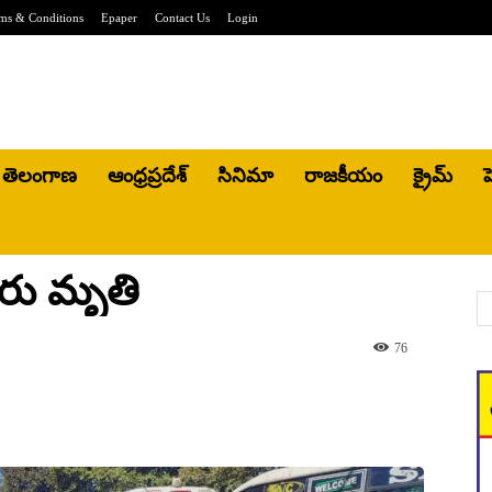
ms & Conditions
Epaper
Contact Us
Login
తెలంగాణ
ఆంధ్రప్రదేశ్
సినిమా
రాజకీయం
క్రైమ్
హ
్దరు మృతి
76