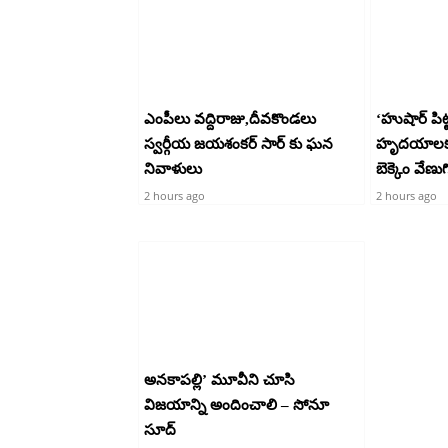
ఎంపీలు వద్దిరాజు,దీవకొండలు
‘హుషార్‌ పి
స్వర్గీయ జయశంకర్ సార్ కు ఘన
హృదయాలకు 
నివాళులు
బెక్కెం వేణుగ
2 hours ago
2 hours ago
అనకాపల్లి’ మూవీని చూసి
విజయాన్ని అందించాలి – సోనూ
సూద్