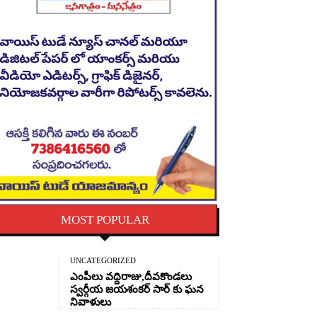
MOST POPULAR
UNCATEGORIZED
ఎంపీలు వద్దిరాజు,దీవకొండలు
స్వర్గీయ జయశంకర్ సార్ కు ఘన
నివాళులు